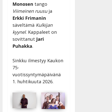
Monosen
tango
Viimeinen ruusu
ja
Erkki Frimanin
säveltämä
Kulkijan
kyynel
. Kappaleet on
sovittanut
Jari
Puhakka
.
Sinkku ilmestyy Kaukon
75-
vuotissyntymäpäivänä
1. huhtikuuta 2026.