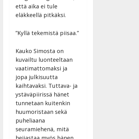
että aika ei tule
eläkkeellä pitkäksi.
”Kyllä tekemistä piisaa.”
Kauko Simosta on
kuvailtu luonteeltaan
vaatimattomaksi ja
jopa julkisuutta
kaihtavaksi. Tuttava- ja
ystäväpiirissä hänet
tunnetaan kuitenkin
huumoristaan sekä
puheliaana
seuramiehenä, mitä
heijastaa myös hänen