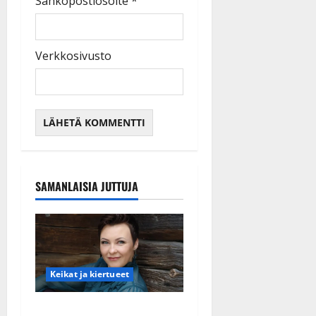
Sähköpostiosoite
*
Verkkosivusto
SAMANLAISIA JUTTUJA
Keikat ja kiertueet
Maikilta pysäyttävä