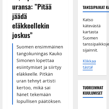
uransa: ”Pitää
TANSSIPAIKAT K
jäädä
Katso
eläkkeellekin
kätevästä
kartasta
joskus”
Suomen
tanssipaikkoj
Suomen ensimmäinen
sijainnit.
tangokuningas Kauko
Simonen lopettaa
Klikkaa
esiintymiset ja siirtyy
tästä!
eläkkeelle. Pitkän
uran tehnyt artisti
kertoo, mikä sai
TUOREIMMAT
KUULUMISET
hänet tekemään
lopullisen päätöksen.
Maikilta