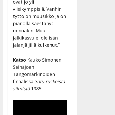
ovat jo yli
n
viisikymppisiä. Vanhin
n
y
tyttö on muusikko ja on
l
pianolla säestänyt
l
minuakin. Muu
e
jälkikasvu ei ole isän
i
s
jalanjäljillä kulkenut.”
o
k
Katso
Kauko Simonen
i
i
Seinäjoen
t
Tangomarkinoiden
o
finaalissa
Satu ruskeista
s
silmistä
1985:
Tanssiin.fi
Julkaistu:
27.4.2025
|