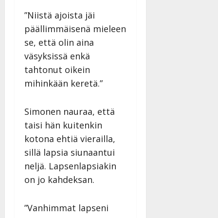
v
u
Julkaistu:
j
Tanssiin.fi
a
l
21.8.2025
”Niistä ajoista jäi
a
t
e
|
v
Julkaistu:
päällimmäisenä mieleen
p
Päivitetty:
K
22.8.2025
i
se, että olin aina
i
a
|
d
a
t
Päivitetty:
väsyksissä enkä
e
n
r
o
tahtonut oikein
t
i
k
mihinkään keretä.”
i
…
o
n
”
o
a
Simonen nauraa, että
s
Tanssiin.fi
h
t
taisi hän kuitenkin
ä
Julkaistu:
e
kotona ehtiä vierailla,
i
20.8.2025
Tanssiin.fi
t
|
sillä lapsia siunaantui
Päivitetty:
ä
neljä. Lapsenlapsiakin
Julkaistu:
ä
17.8.2025
on jo kahdeksan.
n
|
–
Päivitetty:
D
”Vanhimmat lapseni
a