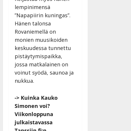
lempinimensä
”Napapiirin kuningas”.
Hänen talonsa
Rovaniemellä on
monien muusikoiden
keskuudessa tunnettu
pistäytymispaikka,
jossa matkalainen on
voinut syödä, saunoa ja
nukkua.
-> Kuinka Kauko
Simonen voi?
Viikonloppuna
julkaistavassa
Tanssiin.fi:n