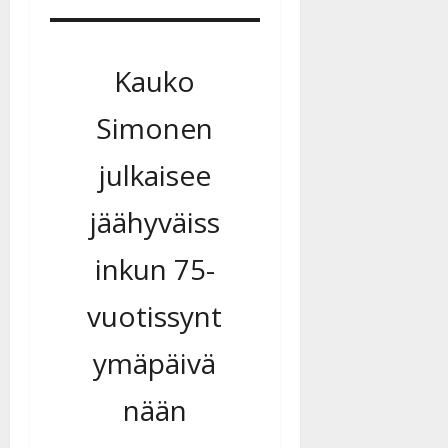
Kauko
Simonen
julkaisee
jäähyväiss
inkun 75-
vuotissynt
ymäpäivä
nään