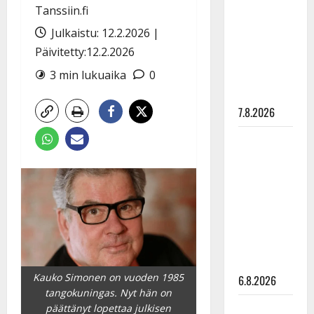
pysäyttävä
Tanssiin.fi
ulostulo:
Julkaistu: 12.2.2026 |
”Elämä toi
Päivitetty:12.2.2026
eteeni
3 min lukuaika
0
sellaisen
yllätyksen…”
7.8.2026
Tanssii
tähtien
kanssa -
julkkikset
julki: Anna
Hanski
liitää tv-
parketilla
Kauko Simonen on vuoden 1985
6.8.2026
tangokuningas. Nyt hän on
Sopiiko
päättänyt lopettaa julkisen