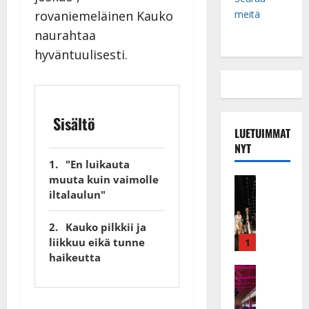
meitä
rovaniemeläinen Kauko
naurahtaa
hyväntuulisesti.
Sisältö
LUETUIMMAT
NYT
"En luikauta
muuta kuin vaimolle
Musiikkiv
H
iltalaulun"
u
i
Kauko pilkkii ja
k
liikkuu eikä tunne
1
e
haikeutta
a
Keikat ja 
I
t
k
h