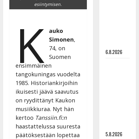
esiintymisen.
Edith Piaf
tanssilavalle?
K
Pirttijoki
näyttää
auko
mallia –
Simonen
,
video
74, on
6.8.2026
Suomen
Leif
ensimmäinen
Lindeman
tangokuningas vuodelta
levytti:
1985. Historiankirjoihin
”Kuvaa
ikuisesti jäävä saavutus
osuvasti
on ryydittänyt Kaukon
uraani
musiikkiuraa. Nyt hän
pikkupojasta
kertoo
Tanssiin.fi:n
näihin
päiviin”
haastattelussa suuresta
5.8.2026
päätöksestään lopettaa