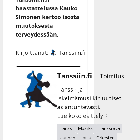
haastattelussa Kauko
Simonen kertoo isosta
muutoksesta
terveydessään.
Kirjoittanut:
Tanssiin.fi
Tanssiin.fi
Toimitus
Tanssi- ja
iskelmämusiikin uutiset
asiantuntevasti.
Lue koko esittely
Tanssi
Musiikki
Tanssilava
Uutinen
Laulu
Orkesteri