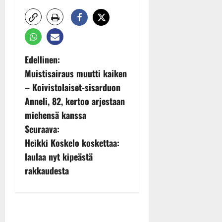
P
Edellinen:
Muistisairaus muutti kaiken
o
– Koivistolaiset-sisarduon
s
Anneli, 82, kertoo arjestaan
miehensä kanssa
t
Seuraava:
n
Heikki Koskelo koskettaa:
laulaa nyt kipeästä
a
rakkaudesta
v
i