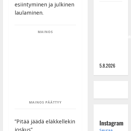
esiintyminen ja julkinen
Jukka
laulaminen.
Hallikainen,
50,
liikuttuu
MAINOS
lapsenlapsistaan
– uusi laulu
koskettaa
syvältä
5.8.2026
MAINOS PÄÄTTYY
”Pitää jäädä eläkkellekin
Instagram
joskus”,
Seuraa