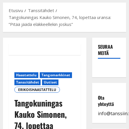
Etusivu
Tanssitähdet
Tangokuningas Kauko Simonen, 74, lopettaa uransa:
”Pitää jäädä eläkkeellekin joskus”
SEURAA
MEITÄ
Haastattelu
Tangomarkkinat
Tanssitähdet
Uutiset
ERIKOISHAASTATTELU
Ota
Tangokuningas
yhteyttä
Kauko Simonen,
info@tanssiin.f
74, lopettaa