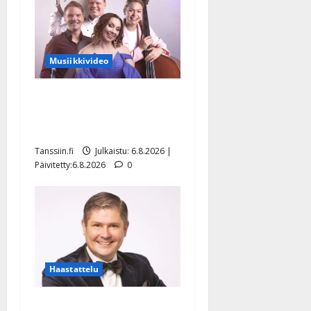
Musiikkivideo
Sopiiko Edith Piaf
tanssilavalle? Pirttijoki
näyttää mallia – video
Tanssiin.fi
Julkaistu: 6.8.2026 |
Päivitetty:6.8.2026
0
Haastattelu
Leif Lindeman levytti: