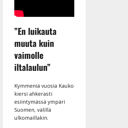
Päivitetty:
”En luikauta
muuta kuin
vaimolle
iltalaulun”
Kymmeniä vuosia Kauko
kiersi ahkerasti
esiintymässä ympäri
Suomen, välillä
ulkomaillakin.