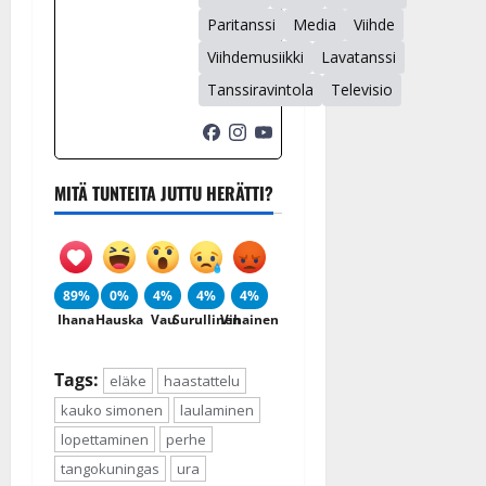
Paritanssi
Media
Viihde
Viihdemusiikki
Lavatanssi
Tanssiravintola
Televisio
MITÄ TUNTEITA JUTTU HERÄTTI?
89%
0%
4%
4%
4%
Ihana
Hauska
Vau
Surullinen
Vihainen
Tags:
eläke
haastattelu
kauko simonen
laulaminen
lopettaminen
perhe
tangokuningas
ura