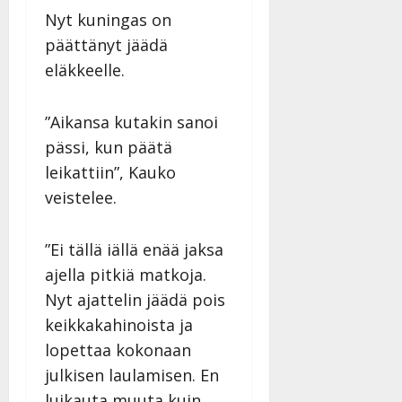
Nyt kuningas on
päättänyt jäädä
eläkkeelle.
”Aikansa kutakin sanoi
pässi, kun päätä
leikattiin”, Kauko
veistelee.
”Ei tällä iällä enää jaksa
ajella pitkiä matkoja.
Nyt ajattelin jäädä pois
keikkakahinoista ja
lopettaa kokonaan
julkisen laulamisen. En
luikauta muuta kuin