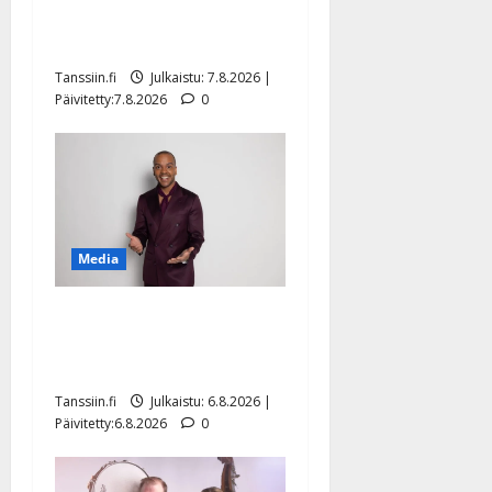
ulostulo: ”Elämä toi eteeni
sellaisen yllätyksen…”
Tanssiin.fi
Julkaistu: 7.8.2026 |
Päivitetty:7.8.2026
0
Media
Tanssii tähtien kanssa -
julkkikset julki: Anna
Hanski liitää tv-parketilla
Tanssiin.fi
Julkaistu: 6.8.2026 |
Päivitetty:6.8.2026
0