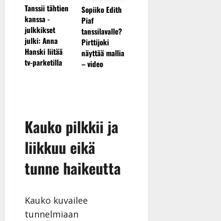
Tanssii tähtien
Sopiiko Edith
Leif Lindeman
kanssa -
Piaf
levytti: ”Kuvaa
Jukka
julkkikset
tanssilavalle?
osuvasti uraani
Hallikai
julki: Anna
Pirttijoki
pikkupojasta
laisen
liikuttu
Hanski liitää
näyttää mallia
näihin päiviin”
n…”
lapsenla
tv-parketilla
– video
– uusi l
koskett
syvältä
Kauko pilkkii ja
liikkuu eikä
tunne haikeutta
Kauko kuvailee
tunnelmiaan