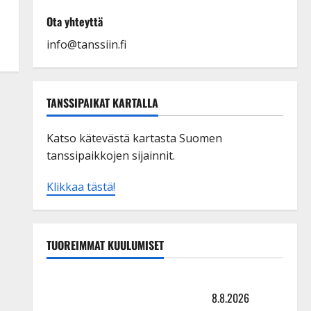
Ota yhteyttä
info@tanssiin.fi
TANSSIPAIKAT KARTALLA
Katso kätevästä kartasta Suomen
tanssipaikkojen sijainnit.
Klikkaa tästä!
TUOREIMMAT KUULUMISET
Matti Ruohonen viettää taas synttäreitään täydessä
hiljaisuudessa – tämä on tilanne nyt
8.8.2026