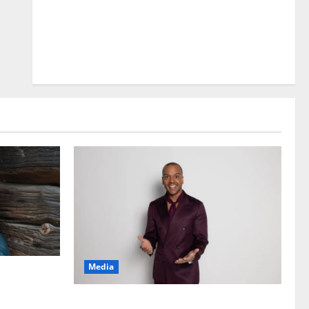
Media
 ”Elämä toi
Tanssii tähtien kanssa -julkkikset julki: