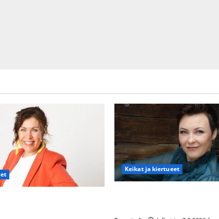
Keikat ja kiertueet
det
Maikilta pysäyttävä ulostulo:
nna Hanski rakastaa tanssia –
eteeni sellaisen yllätyksen…”
en syövästä painaa