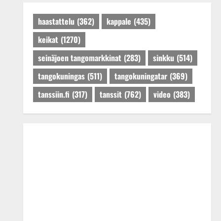
Päivitetty:27.4.2025
haastattelu
(362)
kappale
(435)
keikat
(1270)
seinäjoen tangomarkkinat
(283)
sinkku
(514)
tangokuningas
(511)
tangokuningatar
(369)
tanssiin.fi
(317)
tanssit
(762)
video
(383)