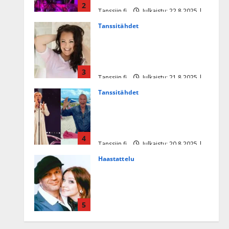
2
Tanssiin.fi
Julkaistu: 22.8.2025 |
Päivitetty:22.8.2025
Tanssitähdet
Heidi Pakarisen ja Mika
Pohjosen tytär kilpailee
missikisoissa
3
Tanssiin.fi
Julkaistu: 21.8.2025 |
Päivitetty:22.8.2025
Tanssitähdet
Tämä Ile Vainion runo Katri
Helenasta paisui hitiksi: ”Voi
tule Katri…”
4
Tanssiin.fi
Julkaistu: 20.8.2025 |
Päivitetty:22.8.2025
Haastattelu
Huikea rakkaustarina!
Dimitri Keiski ja Katja
juhlivat pian tinahäitään –
5
Dannylle iso kiitos
Tanssiin.fi
Julkaistu: 27.4.2025 |