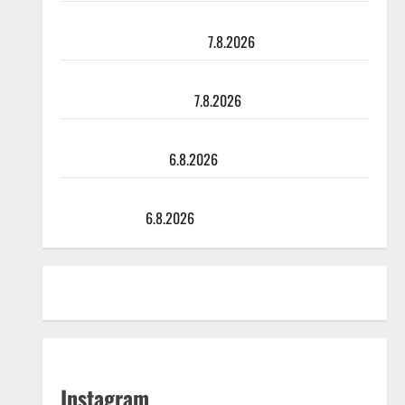
TTK-tähti Anna Hanski rakastaa tanssia – suru
tyttären syövästä painaa
7.8.2026
Maikilta pysäyttävä ulostulo: ”Elämä toi eteeni
sellaisen yllätyksen…”
7.8.2026
Tanssii tähtien kanssa -julkkikset julki: Anna Hanski
liitää tv-parketilla
6.8.2026
Sopiiko Edith Piaf tanssilavalle? Pirttijoki näyttää
mallia – video
6.8.2026
Instagram