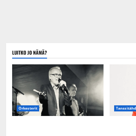
LUITKO JO NÄMÄ?
Tanssitäh
Orkesterit
TTK-tähti A
Matti Ruohonen viettää taas
suru tyttär
synttäreitään täydessä hiljaisuudessa –