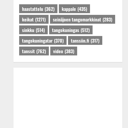
haastattelu
(362)
kappale
(435)
keikat
(1271)
seinäjoen tangomarkkinat
(283)
sinkku
(514)
tangokuningas
(512)
tangokuningatar
(370)
tanssiin.fi
(317)
tanssit
(762)
video
(383)