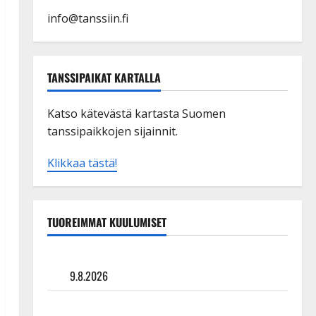
info@tanssiin.fi
TANSSIPAIKAT KARTALLA
Katso kätevästä kartasta Suomen
tanssipaikkojen sijainnit.
Klikkaa tästä!
TUOREIMMAT KUULUMISET
Tangokuningas Aki Samuli meni naimisiin – hääkuva
julki
9.8.2026
Esko Rahkonen olisi täyttänyt 90 vuotta – Arto