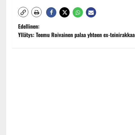
P
Edellinen:
Yllätys: Teemu Roivainen palaa yhteen ex-teinirakka
o
s
t
n
a
v
i
g
a