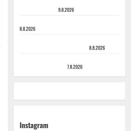
Rahkonen kävi haudalla ja kertoo iskelmälegendan
viimeisistä vuosista
9.8.2026
Tangokuningatar Raija Mäntyniemi: matka tyssäsi
8.8.2026
Matti Ruohonen viettää taas synttäreitään täydessä
hiljaisuudessa – tämä on tilanne nyt
8.8.2026
TTK-tähti Anna Hanski rakastaa tanssia – suru
tyttären syövästä painaa
7.8.2026
Instagram