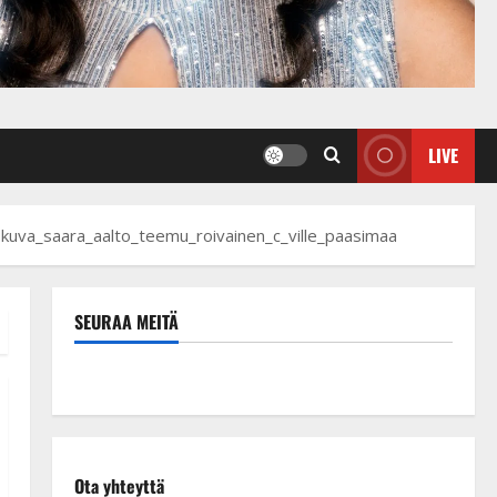
LIVE
kuva_saara_aalto_teemu_roivainen_c_ville_paasimaa
SEURAA MEITÄ
Ota yhteyttä