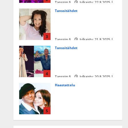
Tanssiin.fi
Julkaistu: 22.8.2025 |
Päivitetty:22.8.2025
Tanssitähdet
Heidi Pakarisen ja Mika
Pohjosen tytär kilpailee
missikisoissa
3
Tanssiin.fi
Julkaistu: 21.8.2025 |
Päivitetty:22.8.2025
Tanssitähdet
Tämä Ile Vainion runo Katri
Helenasta paisui hitiksi: ”Voi
tule Katri…”
4
Tanssiin.fi
Julkaistu: 20.8.2025 |
Päivitetty:22.8.2025
Haastattelu
Huikea rakkaustarina!
Dimitri Keiski ja Katja
juhlivat pian tinahäitään –
5
Dannylle iso kiitos
Tanssiin.fi
Julkaistu: 27.4.2025 |
Päivitetty:27.4.2025