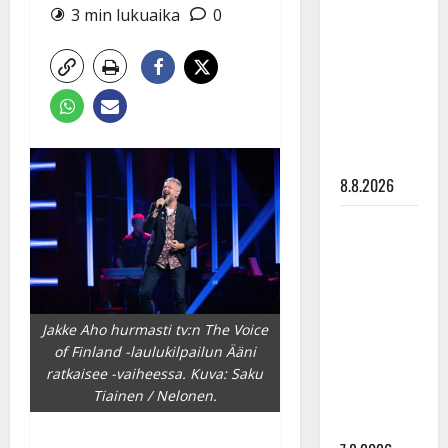
Ruohonen
3 min lukuaika
0
viettää taas
synttäreitään
täydessä
hiljaisuudessa
– tämä on
tilanne nyt
8.8.2026
TTK-tähti
Anna
Hanski
rakastaa
tanssia –
Jakke Aho hurmasti tv:n The Voice
suru
of Finland -laulukilpailun Ääni
tyttären
ratkaisee -vaiheessa. Kuva: Saku
Tiainen / Nelonen.
syövästä
painaa