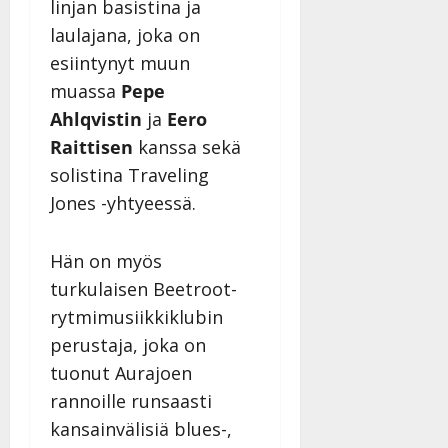
linjan basistina ja
n
laulajana, joka on
n
y
esiintynyt muun
l
muassa
Pepe
l
Ahlqvistin
ja
Eero
e
Raittisen
kanssa sekä
i
s
solistina Traveling
o
Jones -yhtyeessä.
k
i
i
Hän on myös
t
turkulaisen Beetroot-
o
rytmimusiikkiklubin
s
perustaja, joka on
Tanssiin.fi
tuonut Aurajoen
Julkaistu:
rannoille runsaasti
27.4.2025
kansainvälisiä blues-,
|