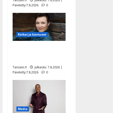
Tanssiin.fi
Julkaistu: 7.8.2026 |
Päivitetty:7.8.2026
0
Keikat ja kiertueet
Maikilta pysäyttävä
ulostulo: ”Elämä toi eteeni
sellaisen yllätyksen…”
Tanssiin.fi
Julkaistu: 7.8.2026 |
Päivitetty:7.8.2026
0
Media