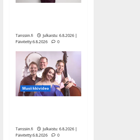
Tanssii tähtien kanssa -
julkkikset julki: Anna
Hanski liitää tv-parketilla
Tanssiin.fi
Julkaistu: 6.8.2026 |
Päivitetty:6.8.2026
0
Musiikkivideo
Sopiiko Edith Piaf
tanssilavalle? Pirttijoki
näyttää mallia – video
Tanssiin.fi
Julkaistu: 6.8.2026 |
Päivitetty:6.8.2026
0