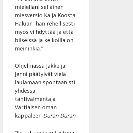
mielelläni sellainen
miesversio Kaija Koosta.
Haluan ihan rehellisesti
myös viihdyttää ja että
biiseissä ja keikoilla on
meininkiä.”
Ohjelmassa Jakke ja
Jenni päätyivät vielä
laulamaan spontaanisti
yhdessä
tähtivalmentaja
Vartiaisen oman
kappaleen
Duran Duran
.
”Se tuli tosiaan täytenä