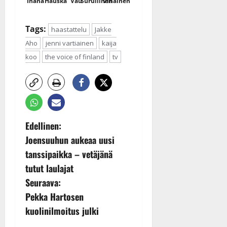
Ihana
Hauska
Vau
Surullinen
Vihainen
Tags:
haastattelu
Jakke
Aho
jenni vartiainen
kaija
koo
the voice of finland
tv
P
Edellinen:
Joensuuhun aukeaa uusi
o
tanssipaikka – vetäjänä
s
tutut laulajat
Seuraava:
t
Pekka Hartosen
n
kuolinilmoitus julki