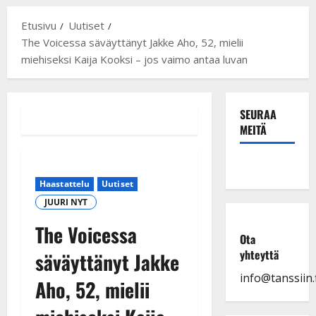
Etusivu
Uutiset
The Voicessa säväyttänyt Jakke Aho, 52, mielii
miehiseksi Kaija Kooksi – jos vaimo antaa luvan
SEURAA
MEITÄ
Haastattelu
Uutiset
JUURI NYT
The Voicessa
Ota
yhteyttä
säväyttänyt Jakke
info@tanssiin.f
Aho, 52, mielii