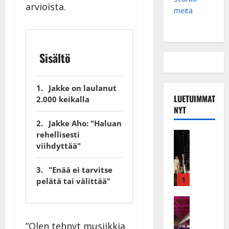
arvioista.
meitä
Sisältö
Jakke on laulanut
LUETUIMMAT
2.000 keikalla
NYT
Jakke Aho: "Haluan
Musiikkiv
rehellisesti
H
viihdyttää"
u
i
"Enää ei tarvitse
k
1
pelätä tai välittää"
e
a
Keikat ja 
I
t
k
h
”Olen tehnyt musiikkia