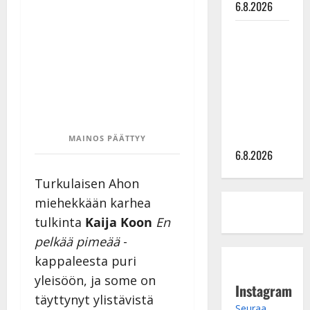
6.8.2026
Sopiiko
Edith Piaf
tanssilavalle?
Pirttijoki
näyttää
mallia –
video
MAINOS PÄÄTTYY
6.8.2026
Turkulaisen Ahon
miehekkään karhea
tulkinta
Kaija Koon
En
pelkää pimeää
-
kappaleesta puri
yleisöön, ja some on
Instagram
täyttynyt ylistävistä
Seuraa