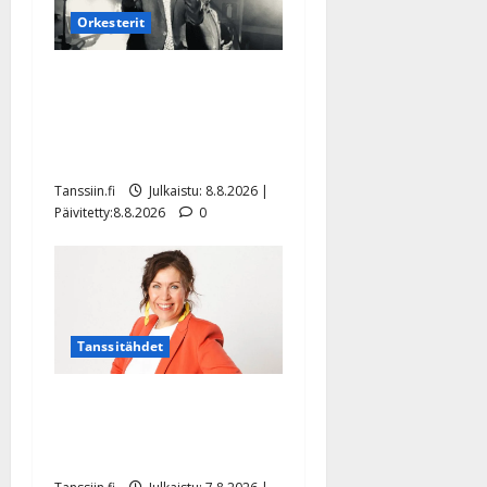
Orkesterit
Matti Ruohonen viettää taas
synttäreitään täydessä
hiljaisuudessa – tämä on
tilanne nyt
Tanssiin.fi
Julkaistu: 8.8.2026 |
Päivitetty:8.8.2026
0
Tanssitähdet
TTK-tähti Anna Hanski
rakastaa tanssia – suru
tyttären syövästä painaa