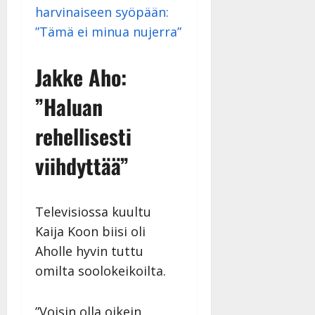
harvinaiseen syöpään:
”Tämä ei minua nujerra”
Jakke Aho:
”Haluan
rehellisesti
viihdyttää”
Televisiossa kuultu
Kaija Koon biisi oli
Aholle hyvin tuttu
omilta soolokeikoilta.
”Voisin olla oikein