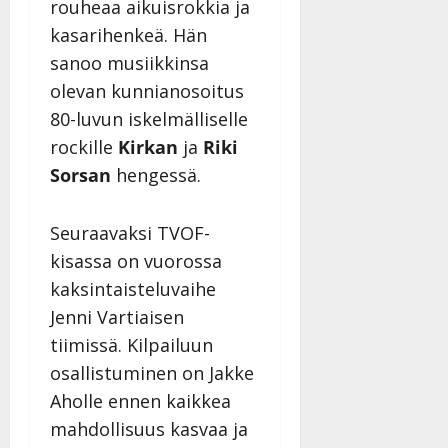
rouheaa aikuisrokkia ja
kasarihenkeä. Hän
sanoo musiikkinsa
olevan kunnianosoitus
80-luvun iskelmälliselle
rockille
Kirkan
ja
Riki
Sorsan
hengessä.
Seuraavaksi TVOF-
kisassa on vuorossa
kaksintaisteluvaihe
Jenni Vartiaisen
tiimissä. Kilpailuun
osallistuminen on Jakke
Aholle ennen kaikkea
mahdollisuus kasvaa ja