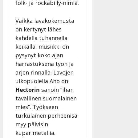
Päivitetty:
folk- ja rockabilly-nimiä.
Vaikka lavakokemusta
on kertynyt lähes
kahdella tuhannella
keikalla, musiikki on
pysynyt koko ajan
harrastuksena työn ja
arjen rinnalla. Lavojen
ulkopuolella Aho on
Hectorin
sanoin ”ihan
tavallinen suomalainen
mies”. Työkseen
turkulainen perheenisä
myy päivisin
kuparimetallia.