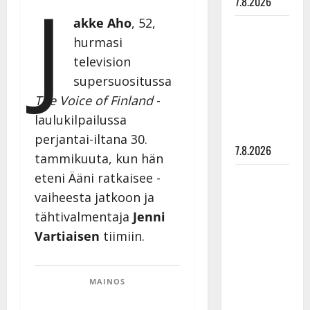
J
7.8.2026
akke Aho
, 52,
Maikilta
hurmasi
pysäyttävä
television
ulostulo:
”Elämä toi
supersuositussa
eteeni
The Voice of Finland
-
sellaisen
laulukilpailussa
yllätyksen…”
perjantai-iltana 30.
7.8.2026
tammikuuta, kun hän
Tanssii
eteni Ääni ratkaisee -
tähtien
vaiheesta jatkoon ja
kanssa -
tähtivalmentaja
Jenni
julkkikset
Vartiaisen
tiimiin.
julki: Anna
Hanski
liitää tv-
MAINOS
parketilla