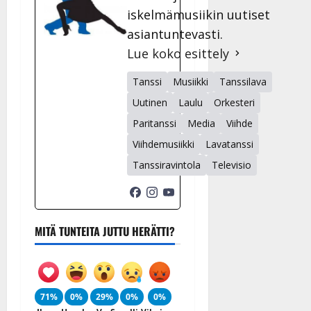
iskelmämusiikin uutiset
asiantuntevasti.
Lue koko esittely
Tanssi
Musiikki
Tanssilava
Uutinen
Laulu
Orkesteri
Paritanssi
Media
Viihde
Viihdemusiikki
Lavatanssi
Tanssiravintola
Televisio
MITÄ TUNTEITA JUTTU HERÄTTI?
71%
0%
29%
0%
0%