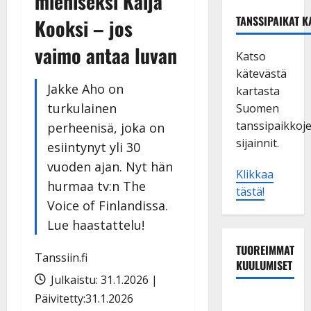
miehiseksi Kaija
TANSSIPAIKAT K
Kooksi – jos
vaimo antaa luvan
Katso
kätevästä
Jakke Aho on
kartasta
turkulainen
Suomen
tanssipaikkoj
perheenisä, joka on
sijainnit.
esiintynyt yli 30
vuoden ajan. Nyt hän
Klikkaa
hurmaa tv:n The
tästä!
Voice of Finlandissa.
Lue haastattelu!
TUOREIMMAT
Tanssiin.fi
KUULUMISET
Julkaistu: 31.1.2026 |
Päivitetty:31.1.2026
Matti