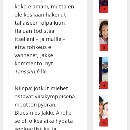
ä
y
koko elämäni, mutta en
v
v
2
ole koskaan hakenut
ä
ä
s
Tanssitäh
s
tällaiseen kilpailuun.
H
a
t
Haluan todistaa
e
i
i
itselleni – ja muille –
i
r
t
d
että rohkeus ei
a
3
!
i
u
T
vanhene”, Jakke
P
Tanssitäh
s
o
kommentoi nyt
T
a
k
m
Tanssiin.fi:
lle.
ä
k
o
m
m
a
h
i
ä
r
4
t
s
Niinpä: jotkut miehet
I
i
a
a
ostavat viisikymppisenä
l
Haastatte
s
u
a
H
e
e
moottoripyörän.
s
t
u
V
n
:
t
Bluesmies Jakke Aholle
i
a
j
s
e
se oli oikea aika hypätä
k
i
5
a
o
l
e
sooloartistiksi ja
n
M