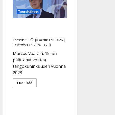
The
Voicen
lavalle
Tanssitähdet
–
Jenni
Vartiainen
Tangonuori hylkäsi The
ei
innostunut
Voicen: ”Koulu ensin”
Tanssiin.fi
Julkaistu: 17.1.2026 |
Päivitetty:17.1.2026
0
Marcus Väärälä, 15, on
päättänyt voittaa
tangokuninkuuden vuonna
2028.
Lue
Lue lisää
lisää
aiheesta
Tangonuori
hylkäsi
The
Voicen:
”Koulu
ensin”