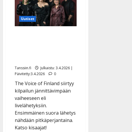
Uutiset
The Voicen ratkaisulivet
alkavat: mukana Idols-
tähti, alkulaulaja ja
Suomeen paennut hoitaja
Tanssiin.fi
Julkaistu: 3.4.2026 |
Päivitetty:3.4.2026
0
The Voice of Finland siirtyy
kilpailun jännittävimpään
vaiheeseen eli
livelähetyksiin.
Ensimmäinen suora lähetys
nähdään pitkäperjantaina.
Katso kisaajat!