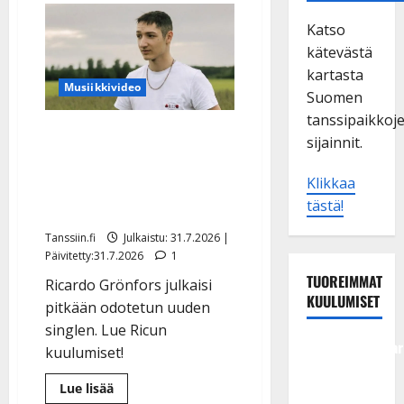
Katso
kätevästä
kartasta
Musiikkivideo
Suomen
tanssipaikkoj
The Voicessa hurmannut
sijainnit.
tangonuori-Ricardo teki
paluun: laulaa nuoresta
Klikkaa
tästä!
rakkaudesta
Tanssiin.fi
Julkaistu: 31.7.2026 |
Päivitetty:31.7.2026
1
TUOREIMMAT
Ricardo Grönfors julkaisi
KUULUMISET
pitkään odotetun uuden
singlen. Lue Ricun
Tangokuningatar
kuulumiset!
Raija
Lue
Lue lisää
Mäntyniemi:
lisää