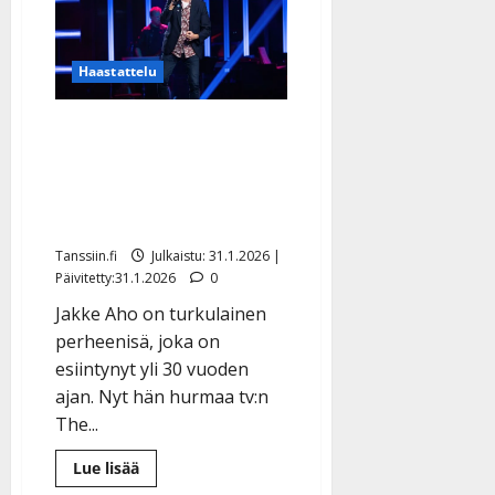
Kuusisto
lauloivat
The
Voicessa:
Haastattelu
ristiriitaiset
tunnelmat
The Voicessa säväyttänyt
Jakke Aho, 52, mielii
miehiseksi Kaija Kooksi –
jos vaimo antaa luvan
Tanssiin.fi
Julkaistu: 31.1.2026 |
Päivitetty:31.1.2026
0
Jakke Aho on turkulainen
perheenisä, joka on
esiintynyt yli 30 vuoden
ajan. Nyt hän hurmaa tv:n
The...
Lue
Lue lisää
lisää