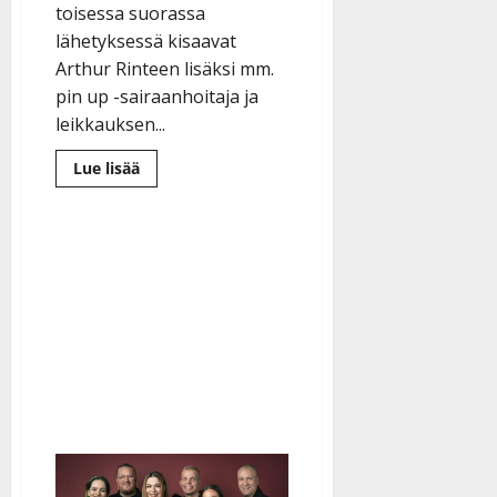
toisessa suorassa
lähetyksessä kisaavat
Arthur Rinteen lisäksi mm.
pin up -sairaanhoitaja ja
leikkauksen...
Lue
Lue lisää
lisää
aiheesta
Onko
opettaja-
Arthur
koko
The
Voicen
voittaja?
Ennakkosuosikki
on
nyt
tulessa