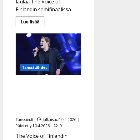
l
laulaa The Voice of
e
Finlandin semifinaalissa.
i
Lue
s
Lue lisää
lisää
o
aiheesta
The
k
Voice
i
-
suosikki
i
Justiina
t
Luukaslammi
laulukisasi
o
jo
Tanssitähdet
10-
s
vuotiaana
–
Tanssiin.fi
Onko opettaja-Arthur
video
Julkaistu:
koko The Voicen voittaja?
27.4.2025
Ennakkosuosikki on nyt
|
tulessa
Päivitetty:
Tanssiin.fi
Julkaistu: 10.4.2026 |
Päivitetty:10.4.2026
0
The Voice of Finlandin