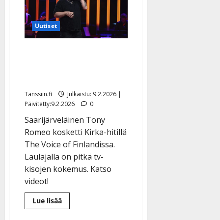
–
odotti
suurempaa
Uutiset
suosiota
The Voicessa hurmannut
Tony Romeo kisaa jo
seitsemättä kertaa tv:ssä
Tanssiin.fi
Julkaistu: 9.2.2026 |
Päivitetty:9.2.2026
0
Saarijärveläinen Tony
Romeo kosketti Kirka-hitillä
The Voice of Finlandissa.
Laulajalla on pitkä tv-
kisojen kokemus. Katso
videot!
Lue
Lue lisää
lisää
aiheesta