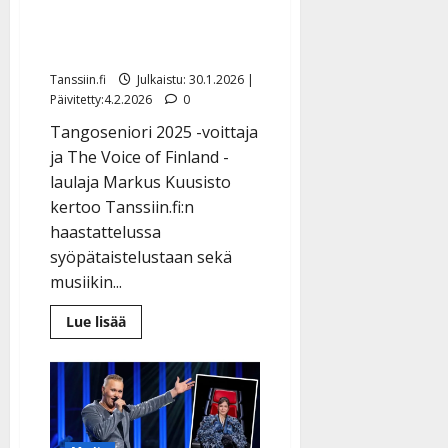
syöpään: ”Tämä ei minua
nujerra”
Tanssiin.fi
Julkaistu: 30.1.2026 |
Päivitetty:4.2.2026
0
Tangoseniori 2025 -voittaja
ja The Voice of Finland -
laulaja Markus Kuusisto
kertoo Tanssiin.fi:n
haastattelussa
syöpätaistelustaan sekä
musiikin...
Lue
Lue lisää
lisää
aiheesta
The
Voice
of
Finland
-
kisaaja
Markus