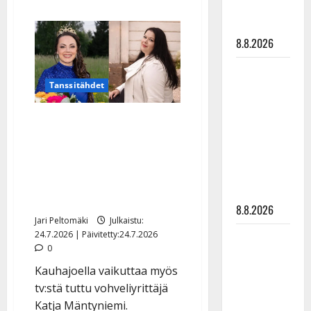
aiheesta
matka
The
tyssäsi
Voicessa
hurmannut
8.8.2026
tangonuori-
Ricardo
teki
Matti
paluun:
laulaa
Tanssitähdet
Ruohonen
nuoresta
rakkaudesta
viettää taas
Tangokuningatar Raija
synttäreitään
Mäntyniemi ja The Voice -
täydessä
hiljaisuudessa
Rosita ovat serkuksia –
– tämä on
myös perhetilanne
tilanne nyt
yhdistää
8.8.2026
Jari Peltomäki
Julkaistu:
24.7.2026 | Päivitetty:24.7.2026
TTK-tähti
0
Anna
Kauhajoella vaikuttaa myös
Hanski
tv:stä tuttu vohveliyrittäjä
rakastaa
Katja Mäntyniemi.
tanssia –