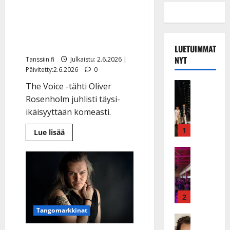
The Voice of Finland -
voittaja Oliver Rosenholm
täytti 18: samppanjaa ja
sähköauto
LUETUIMMAT
NYT
Tanssiin.fi
Julkaistu: 2.6.2026 |
Päivitetty:2.6.2026
0
Musiikkiv
The Voice -tähti Oliver
H
Rosenholm juhlisti täysi-
u
ikäisyyttään komeasti.
i
k
1
Lue
Lue lisää
lisää
e
aiheesta
a
Keikat ja 
The
Voice
I
t
of
k
h
Finland
-
ä
y
voittaja
v
v
Oliver
2
Rosenholm
ä
ä
Tangomarkkinat
täytti
s
Tanssitäh
18:
s
samppanjaa
H
a