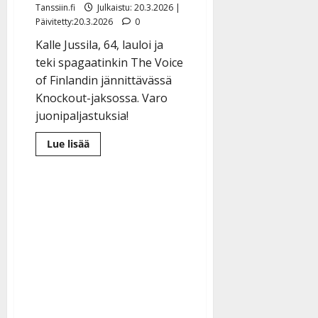
Tanssiin.fi
Julkaistu: 20.3.2026 |
Päivitetty:20.3.2026
0
Kalle Jussila, 64, lauloi ja
teki spagaatinkin The Voice
of Finlandin jännittävässä
Knockout-jaksossa. Varo
juonipaljastuksia!
Lue
Lue lisää
lisää
aiheesta
Kalle
Jussila
antoi
kaikkensa
The
Voicessa
–
näin
tyrmäysvaiheessa
kävi