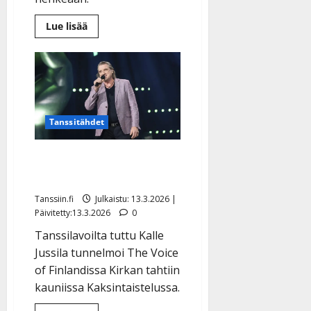
Lue
Lue lisää
lisää
aiheesta
Elastinen
Kalle
Jussila,
64,
kiskaisi
spagaatin
The
Voicessa
Tanssitähdet
Kalle Jussila kaksintaisteli
The Voicessa – näin kävi
Tanssiin.fi
Julkaistu: 13.3.2026 |
Päivitetty:13.3.2026
0
Tanssilavoilta tuttu Kalle
Jussila tunnelmoi The Voice
of Finlandissa Kirkan tahtiin
kauniissa Kaksintaistelussa.