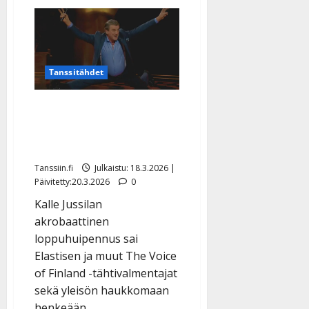
Tanssitähdet
Elastinen Kalle Jussila, 64,
kiskaisi spagaatin The
Voicessa
Tanssiin.fi
Julkaistu: 18.3.2026 |
Päivitetty:20.3.2026
0
Kalle Jussilan
akrobaattinen
loppuhuipennus sai
Elastisen ja muut The Voice
of Finland -tähtivalmentajat
sekä yleisön haukkomaan
henkeään.