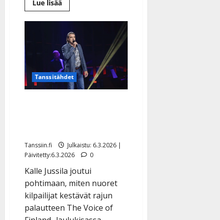
Lue
Lue lisää
lisää
aiheesta
Kalle
Jussila
kaksintaisteli
The
Voicessa
–
näin
kävi
Tanssitähdet
Kalle Jussila luki The
Voice -kommentteja –
yksi asia huolestuttaa
Tanssiin.fi
Julkaistu: 6.3.2026 |
Päivitetty:6.3.2026
0
Kalle Jussila joutui
pohtimaan, miten nuoret
kilpailijat kestävät rajun
palautteen The Voice of