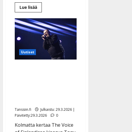
Lue
Lue lisää
lisää
aiheesta
The
Voicen
ratkaisulivet
alkavat:
mukana
Idols-
tähti,
alkulaulaja
Uutiset
ja
Suomeen
paennut
hoitaja
The Voice -
ennakkosuosikki Tony
Romeo joutuu tukalaan
tilanteeseen
tyrmäysvaiheessa
Tanssiin.fi
Julkaistu: 29.3.2026 |
Päivitetty:29.3.2026
0
Kolmatta kertaa The Voice