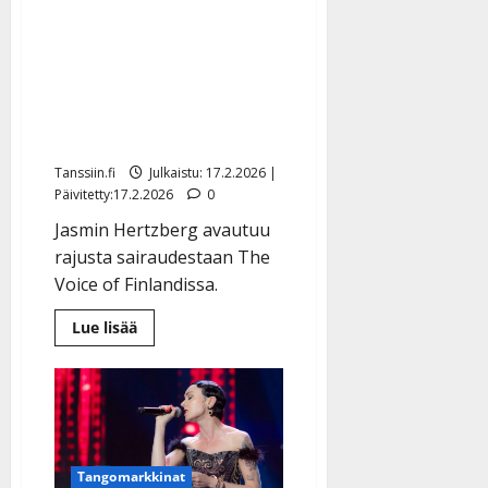
Korona vei
kolmekymppisen
Aikakone-laulajan
työkyvyn: ”Kaikki
romahti”
Tanssiin.fi
Julkaistu: 17.2.2026 |
Päivitetty:17.2.2026
0
Jasmin Hertzberg avautuu
rajusta sairaudestaan The
Voice of Finlandissa.
Lue
Lue lisää
lisää
aiheesta
Korona
vei
kolmekymppisen
Aikakone-
laulajan
työkyvyn:
”Kaikki
Tangomarkkinat
romahti”