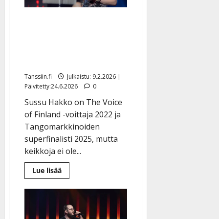
Tangofinalisti Sussu
Hakko: keikat jäissä –
odotti suurempaa
suosiota
Tanssiin.fi
Julkaistu: 9.2.2026 |
Päivitetty:24.6.2026
0
Sussu Hakko on The Voice
of Finland -voittaja 2022 ja
Tangomarkkinoiden
superfinalisti 2025, mutta
keikkoja ei ole...
Lue
Lue lisää
lisää
aiheesta
Tangofinalisti
Sussu
Hakko:
keikat
jäissä