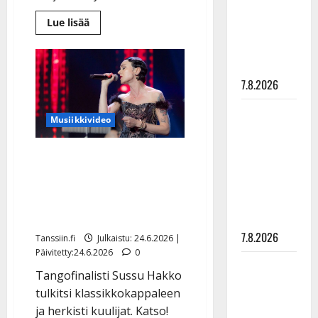
suru
Lue
Lue lisää
tyttären
lisää
aiheesta
syövästä
Tangokuningatar
Raija
painaa
Mäntyniemi
ja
7.8.2026
The
Voice
-
Maikilta
Musiikkivideo
Rosita
pysäyttävä
ovat
serkuksia
ulostulo:
–
The Voice -voittaja Sussu
myös
”Elämä toi
perhetilanne
Hakko koskettaa nyt
yhdistää
eteeni
Satumaalla – kuulijat:
sellaisen
”Äänesi tulee taivaasta”
yllätyksen…”
7.8.2026
Tanssiin.fi
Julkaistu: 24.6.2026 |
Päivitetty:24.6.2026
0
Tanssii
Tangofinalisti Sussu Hakko
tähtien
tulkitsi klassikkokappaleen
kanssa -
ja herkisti kuulijat. Katso!