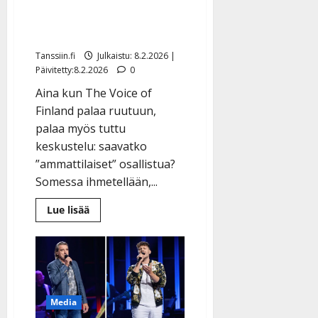
laulaminen tv-kisassa
ärsyttää?
Tanssiin.fi
Julkaistu: 8.2.2026 |
Päivitetty:8.2.2026
0
Aina kun The Voice of
Finland palaa ruutuun,
palaa myös tuttu
keskustelu: saavatko
”ammattilaiset” osallistua?
Somessa ihmetellään,...
Lue
Lue lisää
lisää
aiheesta
Näkökulma:
The
Voice
kuumentaa
tunteita
–
miksi
Media
ammattilaisten