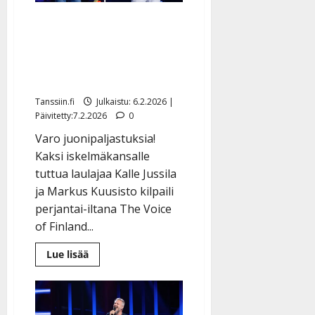
laulaminen
tv-
Kalle Jussila ja Markus
kisassa
ärsyttää?
Kuusisto lauloivat The
Voicessa: ristiriitaiset
tunnelmat
Tanssiin.fi
Julkaistu: 6.2.2026 |
Päivitetty:7.2.2026
0
Varo juonipaljastuksia!
Kaksi iskelmäkansalle
tuttua laulajaa Kalle Jussila
ja Markus Kuusisto kilpaili
perjantai-iltana The Voice
of Finland...
Lue
Lue lisää
lisää
aiheesta
Kalle
Jussila
ja
Markus