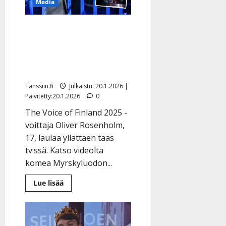
Media
Kuusisto,
49,
sairastui
Oliver Rosenholm palasi
harvinaiseen
syöpään:
yllättäen The Voicen
”Tämä
ei
lavalle – Jenni Vartiainen
minua
nujerra”
ei innostunut
Tanssiin.fi
Julkaistu: 20.1.2026 |
Päivitetty:20.1.2026
0
The Voice of Finland 2025 -
voittaja Oliver Rosenholm,
17, laulaa yllättäen taas
tv:ssä. Katso videolta
komea Myrskyluodon...
Lue
Lue lisää
lisää
aiheesta
Oliver
Rosenholm
palasi
yllättäen