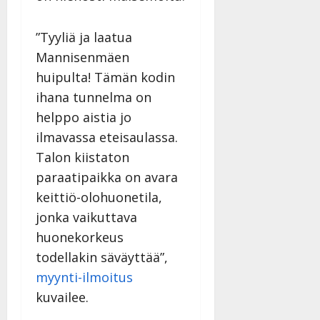
n
|
–
Päivitetty:
D
”Tyyliä ja laatua
a
Mannisenmäen
n
huipulta! Tämän kodin
n
y
ihana tunnelma on
l
helppo aistia jo
l
ilmavassa eteisaulassa.
e
Talon kiistaton
i
s
paraatipaikka on avara
o
keittiö-olohuonetila,
k
jonka vaikuttava
i
huonekorkeus
i
t
todellakin säväyttää”,
o
myynti-ilmoitus
s
kuvailee.
Tanssiin.fi