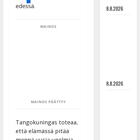
tyssäsi
edessä.
8.8.2026
Matti
MAINOS
Ruohonen
viettää taas
synttäreitään
täydessä
hiljaisuudessa
– tämä on
tilanne nyt
8.8.2026
TTK-tähti
MAINOS PÄÄTTYY
Anna
Hanski
rakastaa
Tangokuningas toteaa,
tanssia –
että elämässä pitää
suru
mennä uusia unelmia