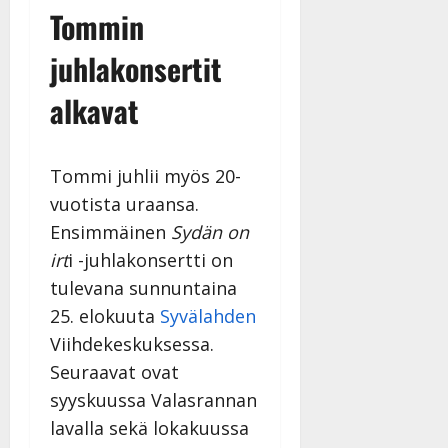
Tommin
juhlakonsertit
alkavat
Tommi juhlii myös 20-
vuotista uraansa.
Ensimmäinen
Sydän on
irt
i -juhlakonsertti on
tulevana sunnuntaina
25. elokuuta
Syvälahden
Viihdekeskuksessa.
Seuraavat ovat
syyskuussa Valasrannan
lavalla sekä lokakuussa