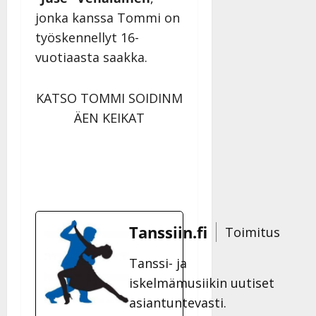
jonka kanssa Tommi on
työskennellyt 16-
vuotiaasta saakka.
KATSO TOMMI SOIDINM
ÄEN KEIKAT
Tanssiin.fi
Toimitus
Tanssi- ja
iskelmämusiikin uutiset
asiantuntevasti.