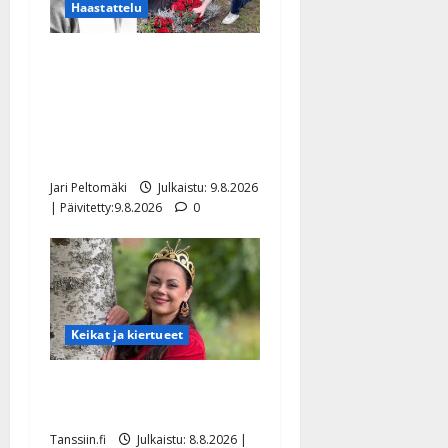
Haastattelu
Esko Rahkonen olisi
täyttänyt 90 vuotta – Arto
Rahkonen kävi haudalla ja
kertoo iskelmälegendan
viimeisistä vuosista
Jari Peltomäki
Julkaistu: 9.8.2026
| Päivitetty:9.8.2026
0
Keikat ja kiertueet
Tangokuningatar Raija
Mäntyniemi: matka tyssäsi
Tanssiin.fi
Julkaistu: 8.8.2026 |