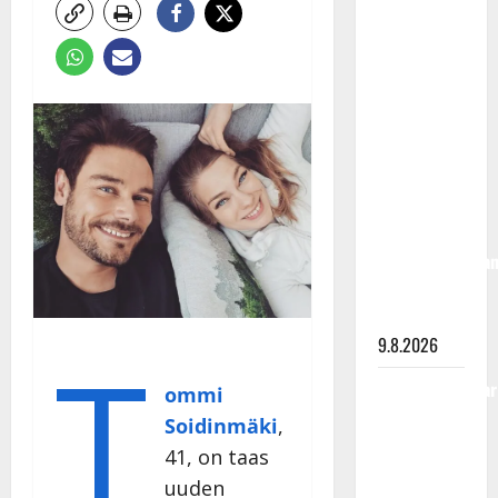
Rahkonen
olisi
täyttänyt
90 vuotta –
Arto
Rahkonen
kävi
haudalla ja
kertoo
iskelmälegenda
viimeisistä
vuosista
T
9.8.2026
Tangokuningatar
ommi
Raija
Soidinmäki
,
Mäntyniemi:
41, on taas
matka
uuden