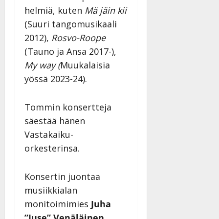
helmiä, kuten
Mä jäin kii
(Suuri tangomusikaali
2012),
Rosvo-Roope
(Tauno ja Ansa 2017-),
My way (
Muukalaisia
yössä 2023-24).
Tommin konsertteja
säestää hänen
Vastakaiku-
orkesterinsa.
Konsertin juontaa
musiikkialan
monitoimimies
Juha
”Juse” Venäläinen
,