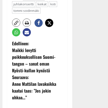
juhlakonsertti
keikat
koti
tommi soidinmäki
P
Edellinen:
Maikki levytti
o
poikkeuksellisen Suomi-
s
tangon – sanat oman
Kyösti-kullan kynästä
t
Seuraava:
n
Anne Mattilan lavakeikka
kaatui taas: ”Jos jokin
a
uhkaa…”
v