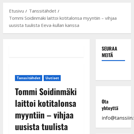
Etusivu
Tanssitähdet
Tommi Soidinmäki laittoi kotitalonsa myyntiin – vihjaa
uusista tuulista Eeva-kullan kanssa
SEURAA
MEITÄ
Tanssitähdet
Uutiset
Tommi Soidinmäki
laittoi kotitalonsa
Ota
yhteyttä
myyntiin – vihjaa
info@tanssiin.f
uusista tuulista