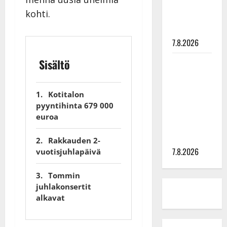
tyttären
kohti.
syövästä
painaa
7.8.2026
Sisältö
Maikilta
pysäyttävä
ulostulo:
Kotitalon
”Elämä toi
pyyntihinta 679 000
eteeni
euroa
sellaisen
yllätyksen…”
Rakkauden 2-
7.8.2026
vuotisjuhlapäivä
Tommin
juhlakonsertit
alkavat