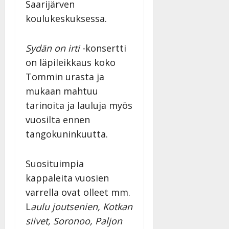
Saarijärven
koulukeskuksessa.
Sydän on irti
-konsertti
on läpileikkaus koko
Tommin urasta ja
mukaan mahtuu
tarinoita ja lauluja myös
vuosilta ennen
tangokuninkuutta.
Suosituimpia
kappaleita vuosien
varrella ovat olleet mm.
L
aulu joutsenien, Kotkan
siivet, Soronoo, Paljon