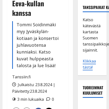
Eeva-kullan
TANSSIPAIKAT K
kanssa
Katso
Tommi Soidinmäki
kätevästä
myy Jyväskylän-
kartasta
kotiaan ja konsertoi
Suomen
tanssipaikkoj
juhlavuotensa
sijainnit.
kunniaksi. Katso
kuvat hulppeasta
Klikkaa
talosta ja lue lisää!
tästä!
Tanssiin.fi
Julkaistu: 23.8.2024 |
TUOREIMMAT
Päivitetty:23.8.2024
KUULUMISET
3 min lukuaika
0
Esko