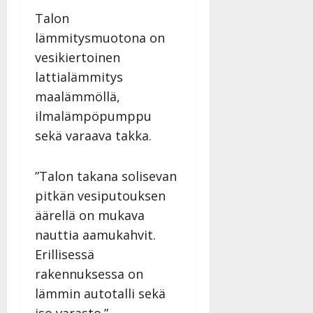
Julkaistu:
Talon
27.4.2025
lämmitysmuotona on
|
Päivitetty:
vesikiertoinen
lattialämmitys
maalämmöllä,
ilmalämpöpumppu
sekä varaava takka.
”Talon takana solisevan
pitkän vesiputouksen
äärellä on mukava
nauttia aamukahvit.
Erillisessä
rakennuksessa on
lämmin autotalli sekä
iso varasto.”