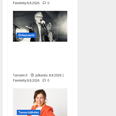
Päivitetty:8.8.2026
0
Orkesterit
Matti Ruohonen viettää taas
synttäreitään täydessä
hiljaisuudessa – tämä on
tilanne nyt
Tanssiin.fi
Julkaistu: 8.8.2026 |
Päivitetty:8.8.2026
0
Tanssitähdet