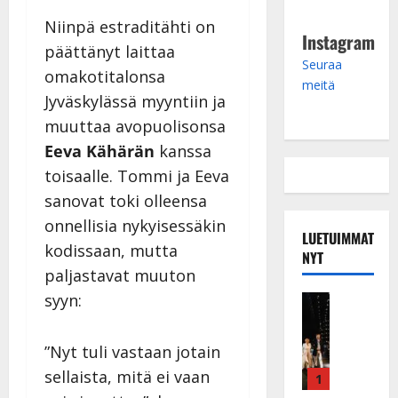
Niinpä estraditähti on
Instagram
päättänyt laittaa
Seuraa
omakotitalonsa
meitä
Jyväskylässä myyntiin ja
muuttaa avopuolisonsa
Eeva Kähärän
kanssa
toisaalle. Tommi ja Eeva
sanovat toki olleensa
onnellisia nykyisessäkin
LUETUIMMAT
kodissaan, mutta
NYT
paljastavat muuton
syyn:
Musiikkiv
H
u
”Nyt tuli vastaan jotain
i
sellaista, mitä ei vaan
k
1
e