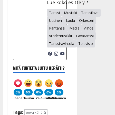
Lue koko esittely
Tanssi
Musiikki
Tanssilava
Uutinen
Laulu
Orkesteri
Paritanssi
Media
Viihde
Viihdemusiikki
Lavatanssi
Tanssiravintola
Televisio
MITÄ TUNTEITA JUTTU HERÄTTI?
0%
0%
0%
0%
0%
Ihana
Hauska
Vau
Surullinen
Vihainen
Tags:
eeva kähärä