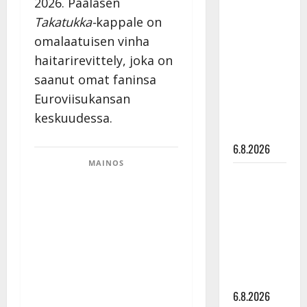
2026. Paalasen
Tanssii
Takatukka-
kappale on
tähtien
omalaatuisen vinha
kanssa -
haitarirevittely, joka on
julkkikset
saanut omat faninsa
julki: Anna
Hanski
Euroviisukansan
liitää tv-
keskuudessa.
parketilla
6.8.2026
MAINOS
Sopiiko
Edith Piaf
tanssilavalle?
Pirttijoki
näyttää
mallia –
video
6.8.2026