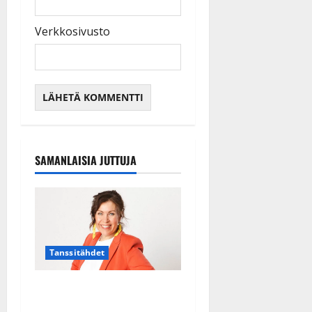
Verkkosivusto
SAMANLAISIA JUTTUJA
Tanssitähdet
TTK-tähti Anna Hanski
rakastaa tanssia – suru