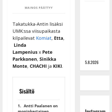
Leif
MAINOS PÄÄTTYY
Lindeman
levytti:
Takatukka-Antin lisäksi
”Kuvaa
osuvasti
UMK:ssa viisupaikasta
uraani
kilpailevat
Komiat
,
Etta
,
pikkupojasta
Linda
näihin
Lampenius
x
Pete
päiviin”
Parkkonen
,
Sinikka
5.8.2026
Monte
,
CHACHI
ja
KIKI
.
Sisältö
Antti Paalanen on
Instagram
moninkertainen