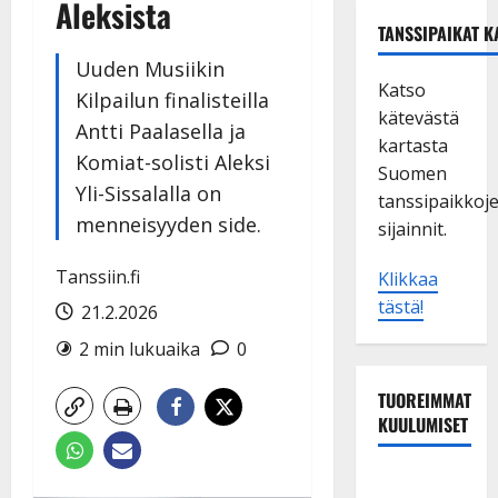
Aleksista
TANSSIPAIKAT K
Uuden Musiikin
Katso
Kilpailun finalisteilla
kätevästä
Antti Paalasella ja
kartasta
Komiat-solisti Aleksi
Suomen
Yli-Sissalalla on
tanssipaikkoj
menneisyyden side.
sijainnit.
Tanssiin.fi
Klikkaa
tästä!
21.2.2026
2 min lukuaika
0
TUOREIMMAT
KUULUMISET
TTK-tähti