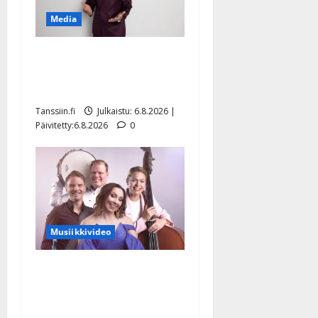
Media
Tanssii tähtien kanssa -
julkkikset julki: Anna
Hanski liitää tv-parketilla
Tanssiin.fi
Julkaistu: 6.8.2026 |
Päivitetty:6.8.2026
0
Musiikkivideo
Sopiiko Edith Piaf
tanssilavalle? Pirttijoki
näyttää mallia – video