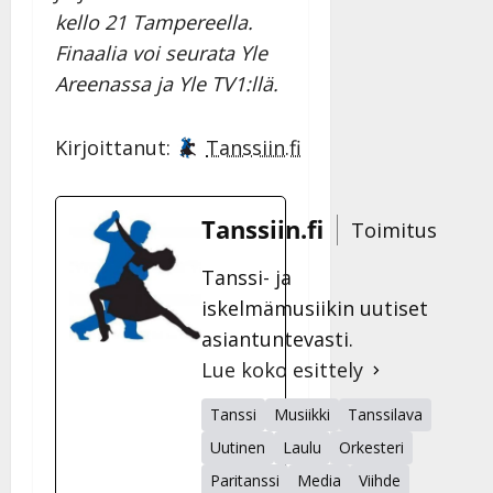
kello 21 Tampereella.
Finaalia voi seurata Yle
Areenassa ja Yle TV1:llä.
Kirjoittanut:
Tanssiin.fi
Tanssiin.fi
Toimitus
Tanssi- ja
iskelmämusiikin uutiset
asiantuntevasti.
Lue koko esittely
Tanssi
Musiikki
Tanssilava
Uutinen
Laulu
Orkesteri
Paritanssi
Media
Viihde