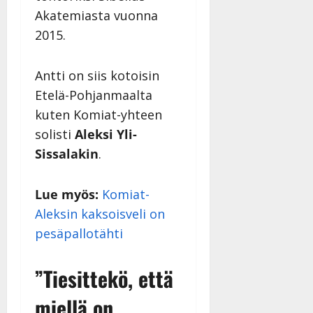
|
Akatemiasta vuonna
Päivitetty:
2015.
Antti on siis kotoisin
Etelä-Pohjanmaalta
kuten Komiat-yhteen
solisti
Aleksi Yli-
Sissalakin
.
Lue myös:
Komiat-
Aleksin kaksoisveli on
pesäpallotähti
”Tiesittekö, että
miellä on