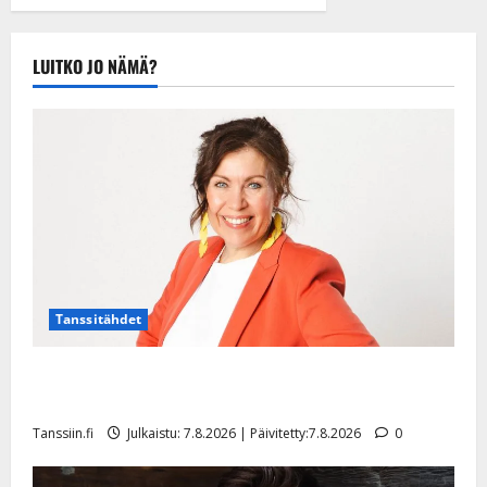
tule Katri…”
Tanssiin.fi
Julkaistu:
LUITKO JO NÄMÄ?
20.8.2025 |
Päivitetty:22.8.2025
Tanssitähdet
TTK-tähti Anna Hanski rakastaa tanssia – suru
tyttären syövästä painaa
Tanssiin.fi
Julkaistu: 7.8.2026 | Päivitetty:7.8.2026
0