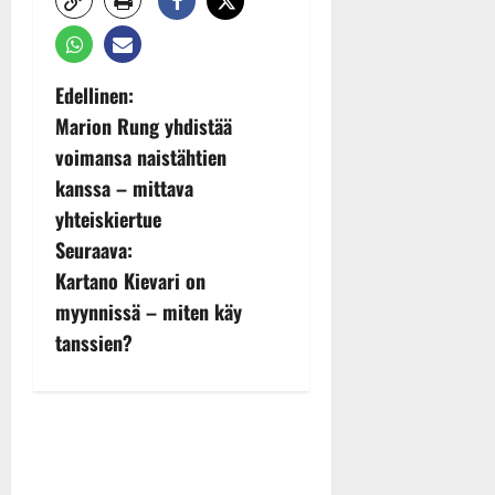
P
Edellinen:
Marion Rung yhdistää
o
voimansa naistähtien
s
kanssa – mittava
yhteiskiertue
t
Seuraava:
n
Kartano Kievari on
myynnissä – miten käy
a
tanssien?
v
i
g