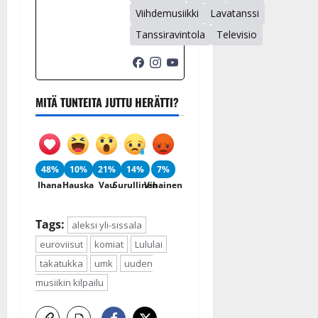
Viihdemusiikki
Lavatanssi
Tanssiravintola
Televisio
MITÄ TUNTEITA JUTTU HERÄTTI?
48%
10%
21%
14%
7%
Ihana
Hauska
Vau
Surullinen
Vihainen
Tags:
aleksi yli-sissala
euroviisut
komiat
Lululai
takatukka
umk
uuden
musiikin kilpailu