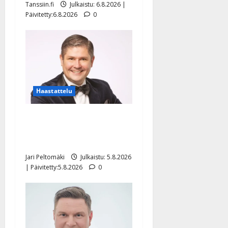
Tanssiin.fi
Julkaistu: 6.8.2026 |
Päivitetty:6.8.2026
0
Haastattelu
Leif Lindeman levytti:
”Kuvaa osuvasti uraani
pikkupojasta näihin päiviin”
Jari Peltomäki
Julkaistu: 5.8.2026
| Päivitetty:5.8.2026
0