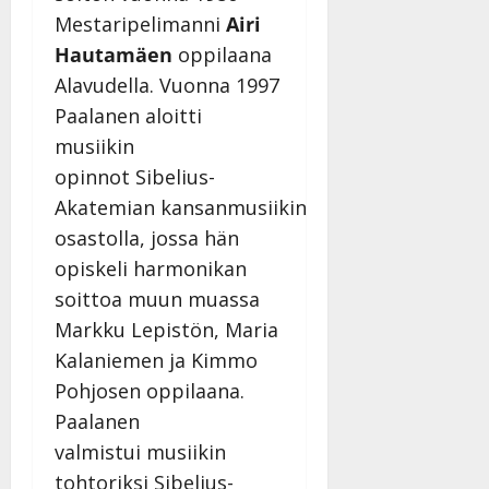
a
Mestaripelimanni
Airi
n
Hautamäen
oppilaana
n
Alavudella. Vuonna 1997
y
Paalanen aloitti
l
l
musiikin
e
opinnot Sibelius-
i
Akatemian kansanmusiikin
s
o
osastolla, jossa hän
k
opiskeli harmonikan
i
soittoa muun muassa
i
Markku Lepistön, Maria
t
o
Kalaniemen ja Kimmo
s
Pohjosen oppilaana.
Tanssiin.fi
Paalanen
valmistui musiikin
Julkaistu:
27.4.2025
tohtoriksi Sibelius-