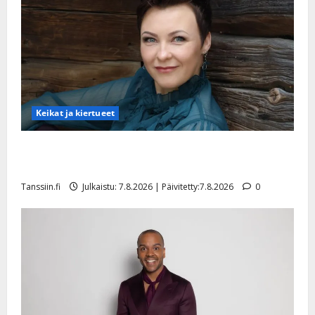
Keikat ja kiertueet
Maikilta pysäyttävä ulostulo: ”Elämä toi eteeni
sellaisen yllätyksen…”
Tanssiin.fi
Julkaistu: 7.8.2026 | Päivitetty:7.8.2026
0