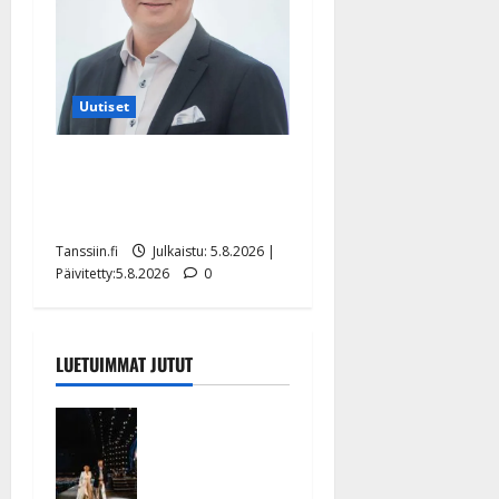
Uutiset
Jukka Hallikainen, 50,
liikuttuu lapsenlapsistaan –
uusi laulu koskettaa syvältä
Tanssiin.fi
Julkaistu: 5.8.2026 |
Päivitetty:5.8.2026
0
LUETUIMMAT JUTUT
Huikeat
hyvästit!
Tommi
saatteli