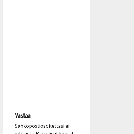
Vastaa
Sähköpostiosoitettasi ei
julkaista.
Pakolliset kentät