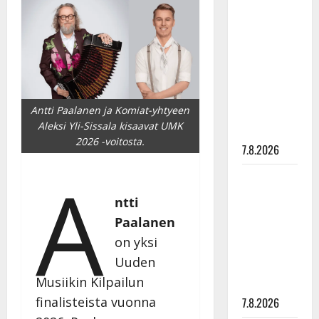
Anna
Hanski
rakastaa
tanssia –
suru
tyttären
Antti Paalanen ja Komiat-yhtyeen
syövästä
Aleksi Yli-Sissala kisaavat UMK
painaa
2026 -voitosta.
7.8.2026
A
Maikilta
pysäyttävä
ntti
ulostulo:
Paalanen
”Elämä toi
on yksi
eteeni
Uuden
sellaisen
Musiikin Kilpailun
yllätyksen…”
finalisteista vuonna
7.8.2026