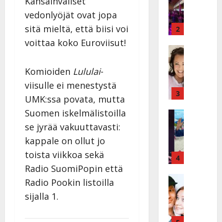
Kansainväliset
k
h
vedonlyöjät ovat jopa
ä
y
v
sitä mieltä, että biisi voi
v
2
ä
ä
voittaa koko Euroviisut!
s
Tanssitäh
s
H
a
t
e
Komioiden
Lululai
-
i
i
i
r
t
viisulle ei menestystä
d
a
3
!
UMK:ssa povata, mutta
i
u
T
Suomen iskelmälistoilla
P
Tanssitäh
s
o
T
a
k
se jyrää vakuuttavasti:
m
ä
k
o
m
kappale on ollut jo
m
a
h
i
toista viikkoa sekä
ä
r
4
t
s
I
Radio SuomiPopin että
i
a
a
l
Haastatte
s
u
a
Radio Pookin listoilla
H
e
e
s
t
sijalla 1.
u
V
n
:
t
i
a
j
s
e
k