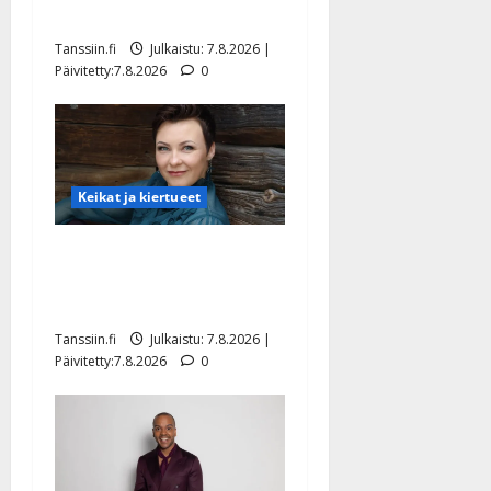
tyttären syövästä painaa
Tanssiin.fi
Julkaistu: 7.8.2026 |
Päivitetty:7.8.2026
0
Keikat ja kiertueet
Maikilta pysäyttävä
ulostulo: ”Elämä toi eteeni
sellaisen yllätyksen…”
Tanssiin.fi
Julkaistu: 7.8.2026 |
Päivitetty:7.8.2026
0