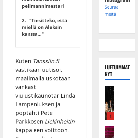
pelimannimestari
Seuraa
meitä
"Tiesittekö, että
miellä on Aleksin
kanssa…"
Kuten
Tanssiin.fi
LUETUIMMAT
vastikään uutisoi,
NYT
maailmalla uskotaan
vankasti
Musiikkiv
H
viulustikaunotar Linda
u
Lampeniuksen ja
i
poptähti Pete
k
1
Parkkosen
Liekinheitin
-
e
a
Keikat ja 
kappaleen voittoon.
I
t