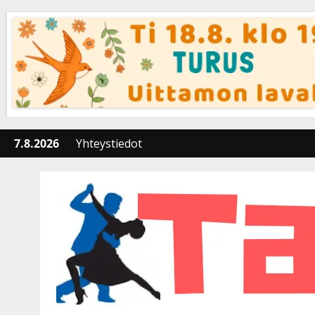
Skip
to
content
7.8.2026
Yhteystiedot