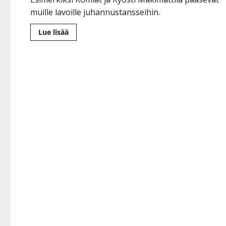
muille lavoille juhannustansseihin.
Lue
Lue lisää
lisää
aiheesta
Valasrannan
myrskytuho:
näin
käy
peruttujen
esiintyjien
keikoille