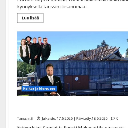
kynnyksellä tanssin ilosanomaa...
Lue
Lue lisää
lisää
aiheesta
Juhannuksena
tanssitaan
–
kolme
uutta
kesähittiä
vie
suoraan
lavatunnelmaan
Keikat ja kiertueet
Valasrannan myrskytuho: näin käy peruttujen
esiintyjien keikoille
Tanssiin.fi
Julkaistu: 17.6.2026 | Päivitetty:18.6.2026
0
Esimerkiksi Komiat ja Kyösti Mäkimattila pääsevät