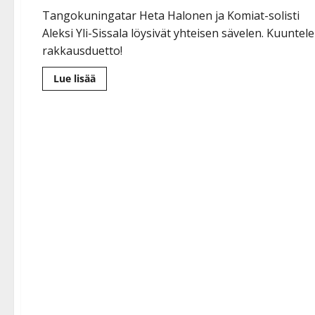
Tangokuningatar Heta Halonen ja Komiat-solisti
Aleksi Yli-Sissala löysivät yhteisen sävelen. Kuuntele
rakkausduetto!
Lue
Lue lisää
lisää
aiheesta
Yllätys!
Komiat-
tähti
Aleksi
Yli-
Sissala
häätunnelmissa
tangokuningattaren
kanssa