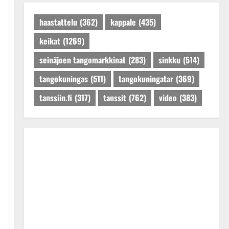
Päivitetty:27.4.2025
haastattelu
(362)
kappale
(435)
keikat
(1269)
seinäjoen tangomarkkinat
(283)
sinkku
(514)
tangokuningas
(511)
tangokuningatar
(369)
tanssiin.fi
(317)
tanssit
(762)
video
(383)