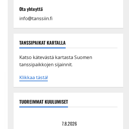
Ota yhteyttä
info@tanssiin.fi
TANSSIPAIKAT KARTALLA
Katso kätevästä kartasta Suomen
tanssipaikkojen sijainnit.
Klikkaa tästä!
TUOREIMMAT KUULUMISET
Maikilta pysäyttävä ulostulo: ”Elämä toi eteeni
sellaisen yllätyksen…”
7.8.2026