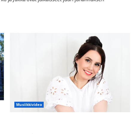
Musiikkivideo
Anne Mattila pysähtyi elämän äärelle: ”Kaikkeen emme
voi vaikuttaa” – kuuntele uutuus