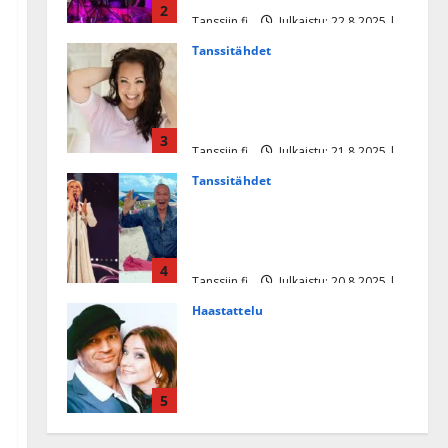
2
Tanssiin.fi
Julkaistu: 22.8.2025 |
Päivitetty:22.8.2025
Tanssitähdet
Heidi Pakarisen ja Mika
Pohjosen tytär kilpailee
missikisoissa
3
Tanssiin.fi
Julkaistu: 21.8.2025 |
Päivitetty:22.8.2025
Tanssitähdet
Tämä Ile Vainion runo Katri
Helenasta paisui hitiksi: ”Voi
tule Katri…”
4
Tanssiin.fi
Julkaistu: 20.8.2025 |
Päivitetty:22.8.2025
Haastattelu
Huikea rakkaustarina!
Dimitri Keiski ja Katja
juhlivat pian tinahäitään –
5
Dannylle iso kiitos
Tanssiin.fi
Julkaistu: 27.4.2025 |