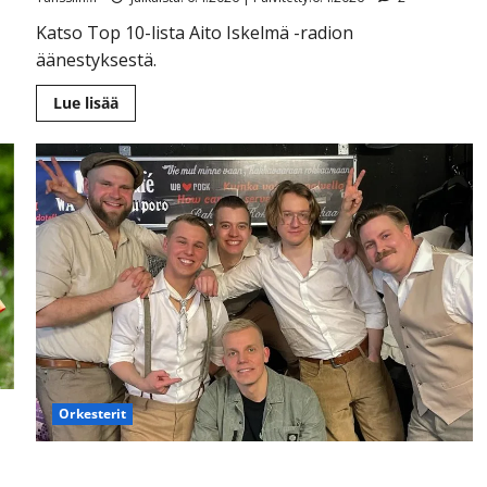
Katso Top 10-lista Aito Iskelmä -radion
äänestyksestä.
Lue
Lue lisää
lisää
aiheesta
Tässä
on
kaikkien
aikojen
aidoin
iskelmä
–
näin
kävi
Finlandersille,
Katri
Helenalle
ja
Komioille
sa
Orkesterit
Elastinen yllätti Komioiden keikalla Levillä – hyppäsi