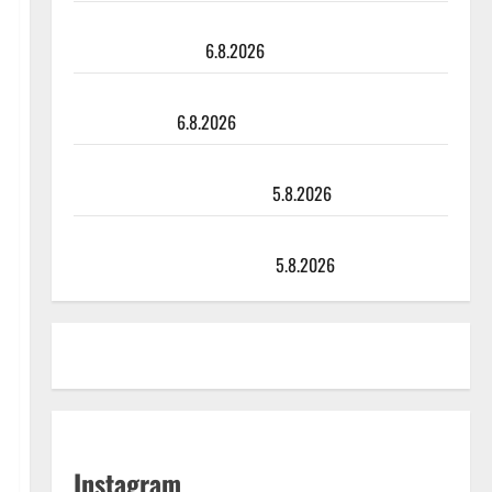
Tanssii tähtien kanssa -julkkikset julki: Anna Hanski
liitää tv-parketilla
6.8.2026
Sopiiko Edith Piaf tanssilavalle? Pirttijoki näyttää
mallia – video
6.8.2026
Leif Lindeman levytti: ”Kuvaa osuvasti uraani
pikkupojasta näihin päiviin”
5.8.2026
Jukka Hallikainen, 50, liikuttuu lapsenlapsistaan –
uusi laulu koskettaa syvältä
5.8.2026
Instagram