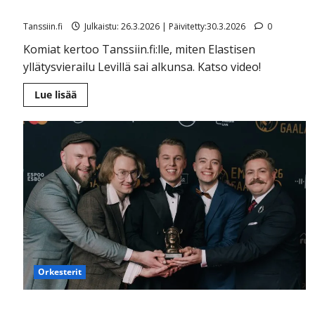
lavalle laulamaan Vesku Loiria
Tanssiin.fi
Julkaistu: 26.3.2026 | Päivitetty:30.3.2026
0
Komiat kertoo Tanssiin.fi:lle, miten Elastisen
yllätysvierailu Levillä sai alkunsa. Katso video!
Lue
Lue lisää
lisää
aiheesta
Elastinen
yllätti
Komioiden
keikalla
Levillä
–
hyppäsi
lavalle
laulamaan
Vesku
Loiria
Orkesterit
Komiat voitti Emman ja heitti haasteen kaikille käydä