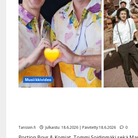
Musiikkivideo
Juhannuksena tanssitaan –
suoraan lavatunnelmaan
Tanssiin.fi
Julkaistu: 18.6.2026 | Päivitetty:18.6.2026
0
Portion Boys & Komiat, Tommi Soidinmäki sekä Mark