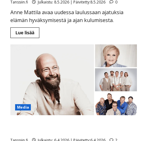
Tanssiin.fi
Julkaistu: 8.5.2026 | Päivitetty:8.5.2026
0
Anne Mattila avaa uudessa laulussaan ajatuksia
elämän hyväksymisestä ja ajan kulumisesta.
Lue
Lue lisää
lisää
aiheesta
Anne
Mattila
pysähtyi
elämän
äärelle:
”Kaikkeen
emme
voi
vaikuttaa”
–
kuuntele
uutuus
Media
Tässä on kaikkien aikojen aidoin iskelmä – näin kävi
Finlandersille, Katri Helenalle ja Komioille
Tanssiin.fi
Julkaistu: 6.4.2026 | Päivitetty:6.4.2026
2