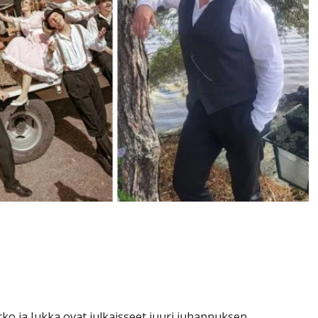
 kolme uutta kesähittiä vie
o ja Jukka ovat julkaisseet juuri juhannuksen