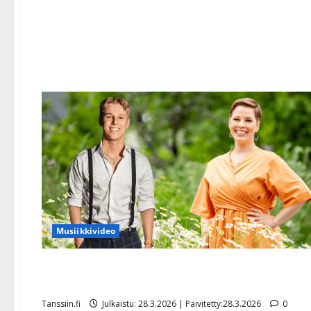
Musiikkivideo
Yllätys! Komiat-tähti Aleksi Yli-Sissala häätunnelmis
tangokuningattaren kanssa
Tanssiin.fi
Julkaistu: 28.3.2026 | Päivitetty:28.3.2026
0