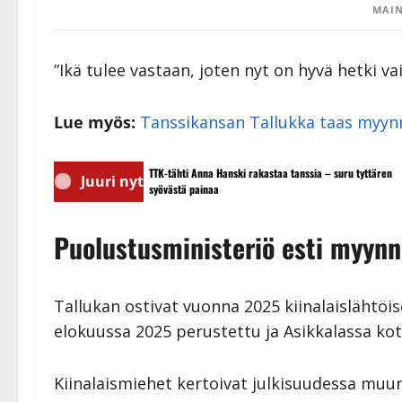
MAIN
”Ikä tulee vastaan, joten nyt on hyvä hetki va
Lue myös:
Tanssikansan Tallukka taas myynni
TTK-tähti Anna Hanski rakastaa tanssia – suru tyttären
M
Juuri nyt
syövästä painaa
y
Puolustusministeriö esti myynni
Tallukan ostivat vuonna 2025 kiinalaislähtöis
elokuussa 2025 perustettu ja Asikkalassa ko
Kiinalaismiehet kertoivat julkisuudessa muun