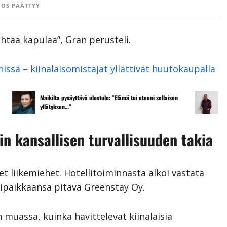
OS PÄÄTTYY
ihtaa kapulaa”, Gran perusteli.
ssä – kiinalaisomistajat yllättivät huutokaupalla
aikilta pysäyttävä ulostulo: ”Elämä toi eteeni sellaisen
Tanssii tähtien kan
llätyksen…”
liitää tv-parketilla
n kansallisen turvallisuuden takia
et liikemiehet. Hotellitoiminnasta alkoi vastata
tipaikkaansa pitävä Greenstay Oy.
 muassa, kuinka havittelevat kiinalaisia