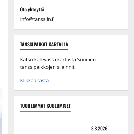
Ota yhteyttä
info@tanssiin.fi
TANSSIPAIKAT KARTALLA
Katso kätevästä kartasta Suomen
tanssipaikkojen sijainnit.
Klikkaa tästä!
TUOREIMMAT KUULUMISET
Matti Ruohonen viettää taas synttäreitään täydessä
hiljaisuudessa – tämä on tilanne nyt
8.8.2026