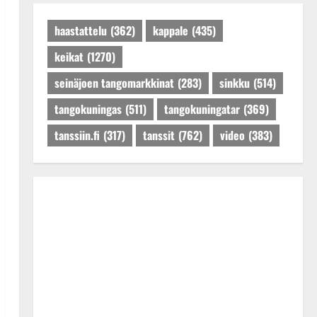
Päivitetty:27.4.2025
haastattelu
(362)
kappale
(435)
keikat
(1270)
seinäjoen tangomarkkinat
(283)
sinkku
(514)
tangokuningas
(511)
tangokuningatar
(369)
tanssiin.fi
(317)
tanssit
(762)
video
(383)