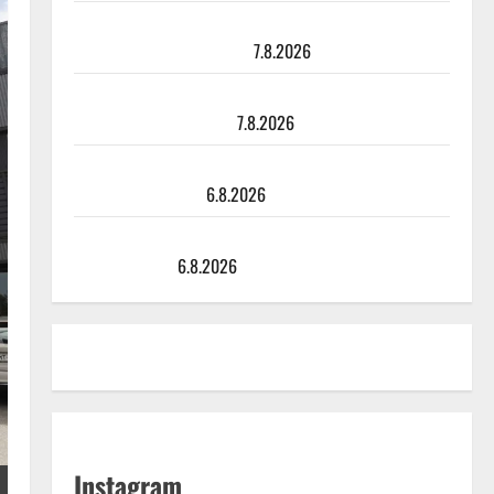
TTK-tähti Anna Hanski rakastaa tanssia – suru
tyttären syövästä painaa
7.8.2026
Maikilta pysäyttävä ulostulo: ”Elämä toi eteeni
sellaisen yllätyksen…”
7.8.2026
Tanssii tähtien kanssa -julkkikset julki: Anna Hanski
liitää tv-parketilla
6.8.2026
Sopiiko Edith Piaf tanssilavalle? Pirttijoki näyttää
mallia – video
6.8.2026
Instagram