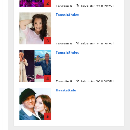
2
Tanssiin.fi
Julkaistu: 22.8.2025 |
Päivitetty:22.8.2025
Tanssitähdet
Heidi Pakarisen ja Mika
Pohjosen tytär kilpailee
missikisoissa
3
Tanssiin.fi
Julkaistu: 21.8.2025 |
Päivitetty:22.8.2025
Tanssitähdet
Tämä Ile Vainion runo Katri
Helenasta paisui hitiksi: ”Voi
tule Katri…”
4
Tanssiin.fi
Julkaistu: 20.8.2025 |
Päivitetty:22.8.2025
Haastattelu
Huikea rakkaustarina!
Dimitri Keiski ja Katja
juhlivat pian tinahäitään –
5
Dannylle iso kiitos
Tanssiin.fi
Julkaistu: 27.4.2025 |