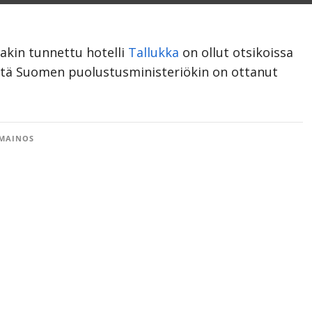
nakin tunnettu hotelli
Tallukka
on ollut otsikoissa
 että Suomen puolustusministeriökin on ottanut
MAINOS