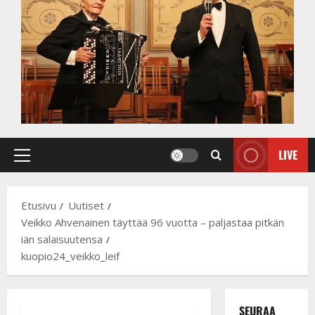
LIVE
Primary
Menu
Etusivu
Uutiset
Veikko Ahvenainen täyttää 96 vuotta – paljastaa pitkän
iän salaisuutensa
kuopio24_veikko_leif
SEURAA