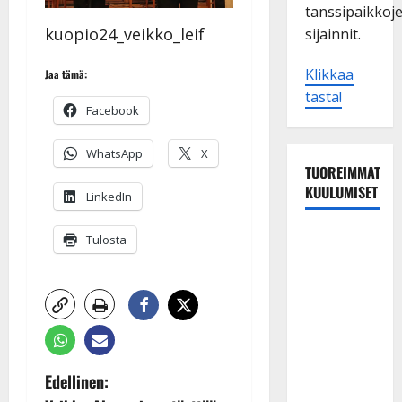
tanssipaikkoj
kuopio24_veikko_leif
sijainnit.
Klikkaa
Jaa tämä:
tästä!
Facebook
WhatsApp
X
TUOREIMMAT
KUULUMISET
LinkedIn
Esko
Tulosta
Rahkonen
olisi
täyttänyt
90 vuotta –
Arto
Rahkonen
P
Edellinen:
kävi