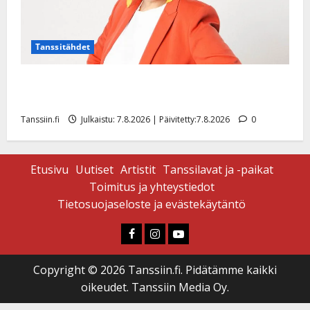
Tanssitähdet
TTK-tähti Anna Hanski rakastaa tanssia – suru
tyttären syövästä painaa
Tanssiin.fi
Julkaistu: 7.8.2026 | Päivitetty:7.8.2026
0
Etusivu
Uutiset
Artistit
Tanssilavat ja -paikat
Toimitus ja yhteystiedot
Tietosuojaseloste ja evästekäytäntö
Faceboook
Instagram
Youtube
Copyright © 2026 Tanssiin.fi. Pidätämme kaikki
oikeudet. Tanssiin Media Oy.