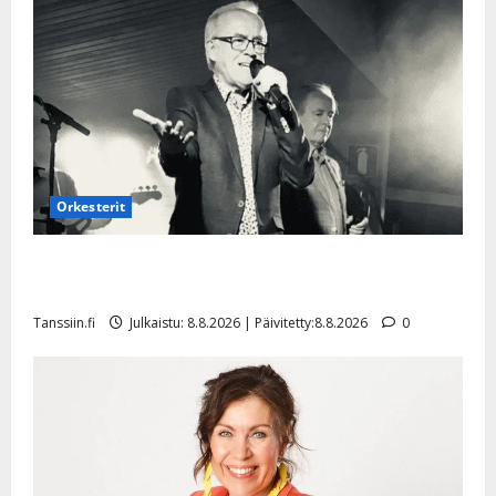
l
e
i
s
o
k
i
i
t
Orkesterit
o
s
Matti Ruohonen viettää taas synttäreitään täydessä
Tanssiin.fi
hiljaisuudessa – tämä on tilanne nyt
Tanssiin.fi
Julkaistu: 8.8.2026 | Päivitetty:8.8.2026
0
Julkaistu:
27.4.2025
|
Päivitetty: