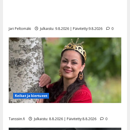
d
a
Esko Rahkonen olisi täyttänyt 90 vuotta – Arto
t
Päivitetty:
e
n
r
Rahkonen kävi haudalla ja kertoo iskelmälegendan
o
t
i
viimeisistä vuosista
k
i
…
o
Jari Peltomäki
Julkaistu: 9.8.2026 | Päivitetty:9.8.2026
0
n
”
o
a
s
Tanssiin.fi
h
t
ä
Julkaistu:
e
i
20.8.2025
Tanssiin.fi
t
|
Päivitetty:
ä
Julkaistu:
ä
17.8.2025
n
|
–
Päivitetty:
D
Keikat ja kiertueet
a
n
Tangokuningatar Raija Mäntyniemi: matka tyssäsi
n
Tanssiin.fi
Julkaistu: 8.8.2026 | Päivitetty:8.8.2026
0
y
l