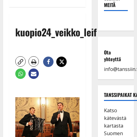
MEITÄ
kuopio24_veikko_leif
Ota
yhteyttä
info@tanssiin.f
TANSSIPAIKAT K
Katso
kätevästä
kartasta
Suomen