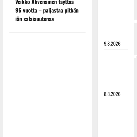
Veikko Ahvenainen täyttää
o
haudalla ja
96 vuotta – paljastaa pitkän
kertoo
s
iän salaisuutensa
iskelmälegenda
viimeisistä
t
vuosista
n
9.8.2026
a
Tangokuningatar
Raija
v
Mäntyniemi:
matka
i
tyssäsi
8.8.2026
g
Matti
a
Ruohonen
t
viettää taas
synttäreitään
i
täydessä