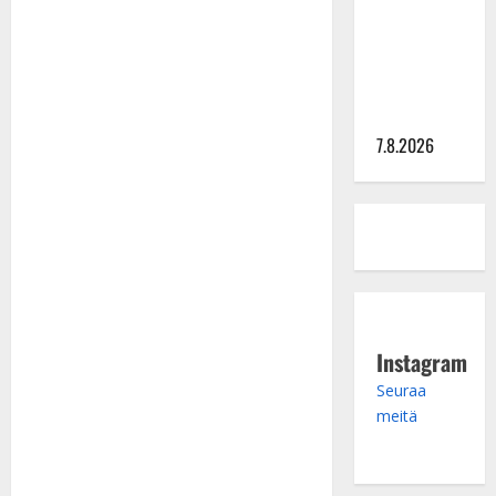
ulostulo:
”Elämä toi
eteeni
sellaisen
yllätyksen…”
7.8.2026
Instagram
Seuraa
meitä