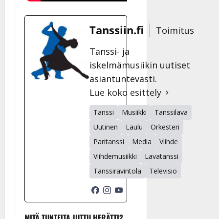
Tanssiin.fi
Toimitus
Tanssi- ja
iskelmämusiikin uutiset
asiantuntevasti.
Lue koko esittely
Tanssi
Musiikki
Tanssilava
Uutinen
Laulu
Orkesteri
Paritanssi
Media
Viihde
Viihdemusiikki
Lavatanssi
Tanssiravintola
Televisio
MITÄ TUNTEITA JUTTU HERÄTTI?