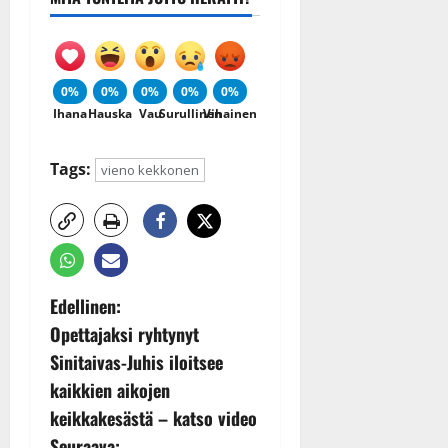
0%
0%
0%
0%
0%
Ihana
Hauska
Vau
Surullinen
Vihainen
Tags:
vieno kekkonen
P
Edellinen:
Opettajaksi ryhtynyt
o
Sinitaivas-Juhis iloitsee
s
kaikkien aikojen
keikkakesästä – katso video
t
Seuraava: