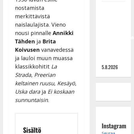
Jukka
nostamista
Hallikainen,
merkittävistä
50,
naislaulajista. Vieno
liikuttuu
nousi pinnalle
Annikki
lapsenlapsistaan
Tähden
ja
Brita
– uusi laulu
Koivusen
vanavedessä
koskettaa
ja lauloi muun muassa
syvältä
klassikkohitit
La
5.8.2026
Strada
,
Preerian
keltainen ruusu
,
Kesäyö
,
Uska dara
ja
Ei koskaan
sunnuntaisin
.
Instagram
Sisältö
Seuraa