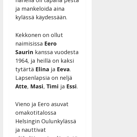
n
ja mankeloida aina
n
kylässä käydessään.
y
l
l
Kekkonen on ollut
e
naimisissa
Eero
i
Saurin
kanssa vuodesta
s
o
1964, ja heillä on kaksi
k
tytärtä
Elina
ja
Eeva
.
i
Lapsenlapsia on neljä
i
t
Atte
,
Masi
,
Timi
ja
Essi
.
o
s
Vieno ja Eero asuvat
Tanssiin.fi
omakotitalossa
Julkaistu:
Helsingin Oulunkylässä
27.4.2025
ja nauttivat
|