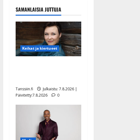
SAMANLAISIA JUTTUJA
Keikat ja kiertueet
Maikilta pysäyttävä
ulostulo: ”Elämä toi eteeni
sellaisen yllätyksen…”
Tanssiin.fi
Julkaistu: 7.8.2026 |
Päivitetty:7.8.2026
0