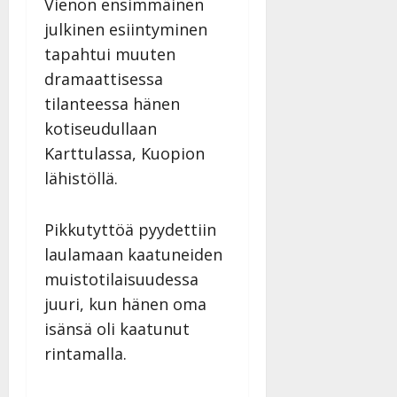
Vienon ensimmäinen
julkinen esiintyminen
tapahtui muuten
dramaattisessa
tilanteessa hänen
kotiseudullaan
Karttulassa, Kuopion
lähistöllä.
Pikkutyttöä pyydettiin
laulamaan kaatuneiden
muistotilaisuudessa
juuri, kun hänen oma
isänsä oli kaatunut
rintamalla.