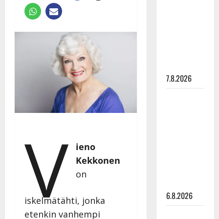
pysäyttävä
ulostulo:
”Elämä toi
eteeni
sellaisen
yllätyksen…”
7.8.2026
Tanssii
tähtien
kanssa -
V
julkkikset
julki: Anna
ieno
Hanski
Kekkonen
liitää tv-
on
parketilla
6.8.2026
iskelmätähti, jonka
etenkin vanhempi
Sopiiko