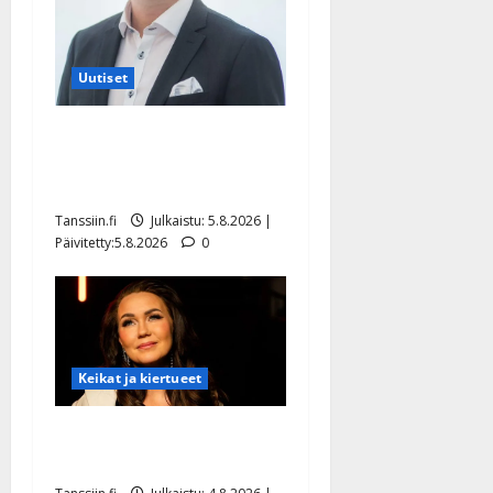
Uutiset
Jukka Hallikainen, 50,
liikuttuu lapsenlapsistaan –
uusi laulu koskettaa syvältä
Tanssiin.fi
Julkaistu: 5.8.2026 |
Päivitetty:5.8.2026
0
Keikat ja kiertueet
Saija Tuupanen ei toivu –
lääkäri: ”Vaakatasoon”