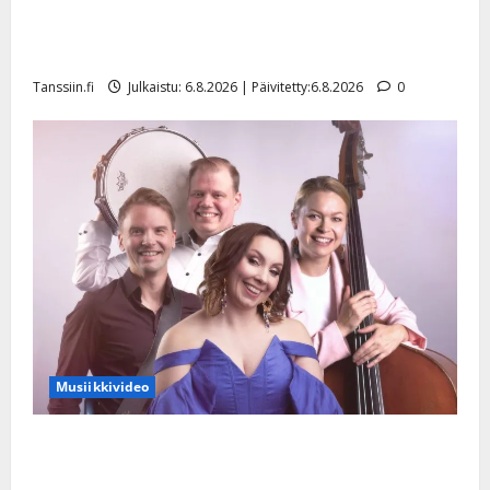
Tanssii tähtien kanssa -julkkikset julki: Anna Hanski
liitää tv-parketilla
Tanssiin.fi
Julkaistu: 6.8.2026 | Päivitetty:6.8.2026
0
Musiikkivideo
Sopiiko Edith Piaf tanssilavalle? Pirttijoki näyttää
mallia – video