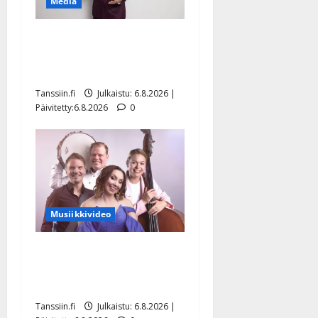
Media
Tanssii tähtien kanssa -
julkkikset julki: Anna
Hanski liitää tv-parketilla
Tanssiin.fi
Julkaistu: 6.8.2026 |
Päivitetty:6.8.2026
0
Musiikkivideo
Sopiiko Edith Piaf
tanssilavalle? Pirttijoki
näyttää mallia – video
Tanssiin.fi
Julkaistu: 6.8.2026 |