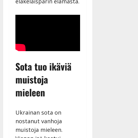
eläkeläisparin elämästä.
Päivitetty:
Sota tuo ikäviä
muistoja
mieleen
Ukrainan sota on
nostanut vanhoja
muistoja mieleen.