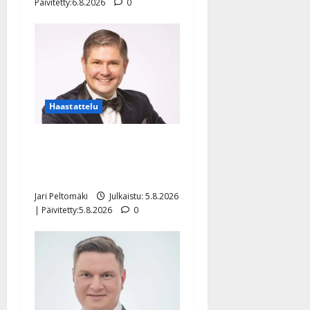
Päivitetty:6.8.2026
0
Haastattelu
Leif Lindeman levytti:
”Kuvaa osuvasti uraani
pikkupojasta näihin päiviin”
Jari Peltomäki
Julkaistu: 5.8.2026
| Päivitetty:5.8.2026
0