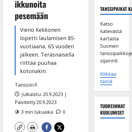
ikkunoita
TANSSIPAIKAT K
pesemään
Katso
Vieno Kekkonen
kätevästä
lopetti laulamisen 85-
kartasta
vuotiaana, 65 vuoden
Suomen
tanssipaikkoj
jälkeen. Teräsnaisella
sijainnit.
riittää puuhaa
kotonakin.
Klikkaa
tästä!
Tanssiin.fi
Julkaistu: 20.9.2023 |
Päivitetty:20.9.2023
TUOREIMMAT
3 min lukuaika
0
KUULUMISET
Maikilta