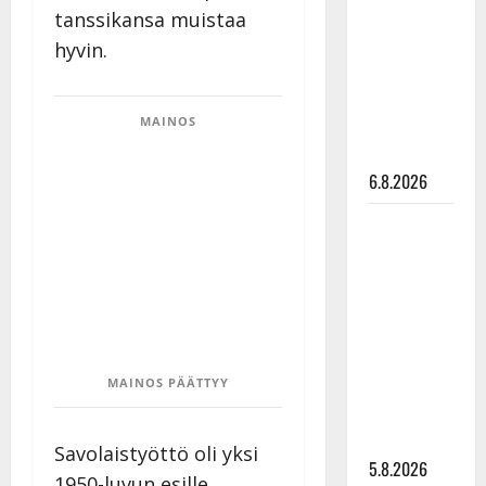
Edith Piaf
tanssikansa muistaa
tanssilavalle?
hyvin.
Pirttijoki
näyttää
MAINOS
mallia –
video
6.8.2026
Leif
Lindeman
levytti:
”Kuvaa
osuvasti
uraani
MAINOS PÄÄTTYY
pikkupojasta
näihin
päiviin”
Savolaistyöttö oli yksi
5.8.2026
1950-luvun esille