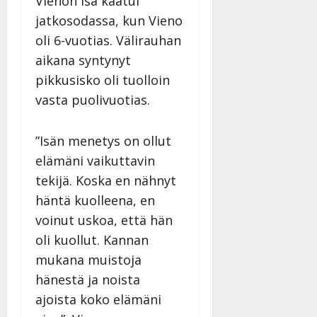
Vienon isä kaatui
jatkosodassa, kun Vieno
oli 6-vuotias. Välirauhan
aikana syntynyt
pikkusisko oli tuolloin
vasta puolivuotias.
”Isän menetys on ollut
elämäni vaikuttavin
tekijä. Koska en nähnyt
häntä kuolleena, en
voinut uskoa, että hän
oli kuollut. Kannan
mukana muistoja
hänestä ja noista
ajoista koko elämäni