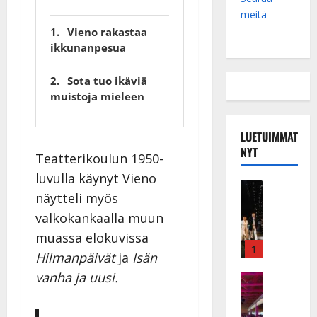
meitä
Vieno rakastaa
ikkunanpesua
Sota tuo ikäviä
muistoja mieleen
LUETUIMMAT
NYT
Teatterikoulun 1950-
luvulla käynyt Vieno
Musiikkiv
näytteli myös
H
u
valkokankaalla muun
i
muassa elokuvissa
k
1
Hilmanpäivät
ja
Isän
e
vanha ja uusi.
a
Keikat ja 
I
t
k
h