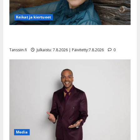
Keikat ja kiertueet
Maikilta pysäyttävä ulostulo: ”Elämä toi eteeni
sellaisen yllätyksen…”
Tanssiin.fi
Julkaistu: 7.8.2026 | Päivitetty:7.8.2026
0
Media