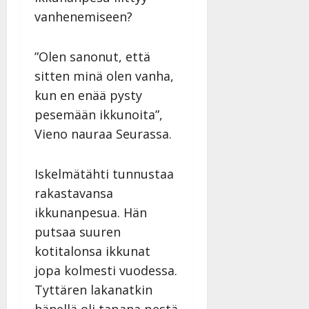
v
u
Julkaistu:
j
Tanssiin.fi
vanhenemiseen?
a
l
21.8.2025
a
t
e
|
v
Julkaistu:
p
Päivitetty:
K
22.8.2025
i
”Olen sanonut, että
i
a
|
d
sitten minä olen vanha,
a
t
Päivitetty:
e
n
r
kun en enää pysty
o
t
i
k
pesemään ikkunoita”,
i
…
o
Vieno nauraa Seurassa.
n
”
o
a
s
Tanssiin.fi
h
Iskelmätähti tunnustaa
t
ä
Julkaistu:
e
rakastavansa
i
20.8.2025
Tanssiin.fi
ikkunanpesua. Hän
t
|
Päivitetty:
ä
putsaa suuren
Julkaistu:
ä
17.8.2025
kotitalonsa ikkunat
n
|
jopa kolmesti vuodessa.
–
Päivitetty:
Tyttären lakanatkin
D
a
hänellä oli tapana pestä