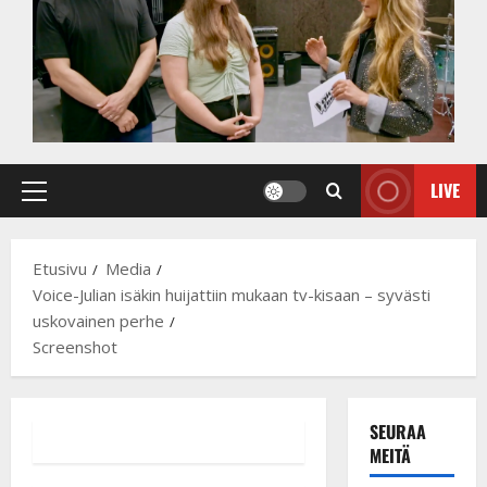
LIVE
Primary
Menu
Etusivu
Media
Voice-Julian isäkin huijattiin mukaan tv-kisaan – syvästi
uskovainen perhe
Screenshot
SEURAA
MEITÄ