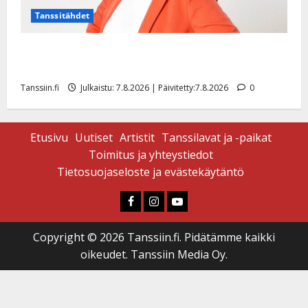
Tanssitähdet
TTK-tähti Anna Hanski rakastaa tanssia – suru
tyttären syövästä painaa
Tanssiin.fi
Julkaistu: 7.8.2026 | Päivitetty:7.8.2026
0
Etusivu
Uutiset
Artistit
Tanssilavat ja -paikat
Toimitus ja yhteystiedot
Tietosuojaseloste ja evästekäytäntö
Faceboook
Instagram
Youtube
Copyright © 2026 Tanssiin.fi. Pidätämme kaikki
oikeudet. Tanssiin Media Oy.