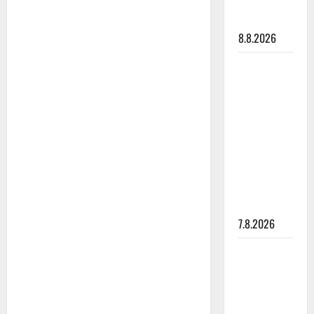
– tämä on
tilanne nyt
8.8.2026
TTK-tähti
Anna
Hanski
rakastaa
tanssia –
suru
tyttären
syövästä
painaa
7.8.2026
Maikilta
pysäyttävä
ulostulo:
”Elämä toi