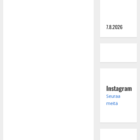
eteeni
sellaisen
yllätyksen…”
7.8.2026
Instagram
Seuraa
meitä