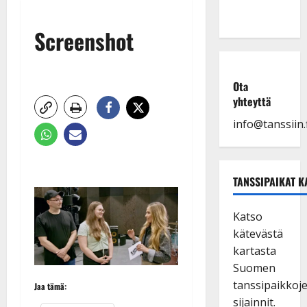
Screenshot
Ota
yhteyttä
info@tanssiin.f
TANSSIPAIKAT K
Katso
kätevästä
kartasta
Suomen
tanssipaikkoj
Jaa tämä:
sijainnit.