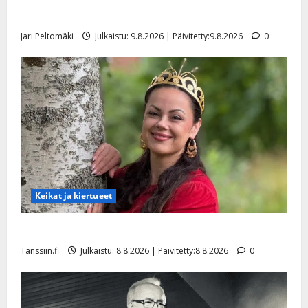
Rahkonen kävi haudalla ja kertoo iskelmälegendan
o
t
i
viimeisistä vuosista
k
i
…
o
Jari Peltomäki
Julkaistu: 9.8.2026 | Päivitetty:9.8.2026
0
n
”
o
a
s
Tanssiin.fi
h
t
ä
Julkaistu:
e
i
20.8.2025
Tanssiin.fi
t
|
Päivitetty:
ä
Julkaistu:
ä
17.8.2025
n
|
–
Päivitetty:
D
Keikat ja kiertueet
a
n
Tangokuningatar Raija Mäntyniemi: matka tyssäsi
n
Tanssiin.fi
Julkaistu: 8.8.2026 | Päivitetty:8.8.2026
0
y
l
l
e