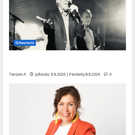
i
s
o
k
i
i
t
Orkesterit
o
s
Matti Ruohonen viettää taas synttäreitään täydessä
Tanssiin.fi
hiljaisuudessa – tämä on tilanne nyt
Tanssiin.fi
Julkaistu: 8.8.2026 | Päivitetty:8.8.2026
0
Julkaistu:
27.4.2025
|
Päivitetty: