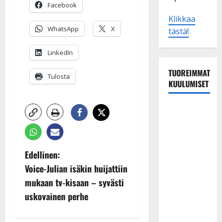
Facebook
Klikkaa
WhatsApp
X
tästä!
LinkedIn
TUOREIMMAT
Tulosta
KUULUMISET
Esko
Rahkonen
olisi
täyttänyt
P
Edellinen:
90 vuotta –
Voice-Julian isäkin huijattiin
Arto
o
mukaan tv-kisaan – syvästi
Rahkonen
s
kävi
uskovainen perhe
haudalla ja
t
kertoo