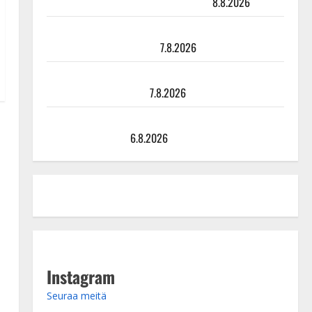
hiljaisuudessa – tämä on tilanne nyt
8.8.2026
TTK-tähti Anna Hanski rakastaa tanssia – suru
tyttären syövästä painaa
7.8.2026
Maikilta pysäyttävä ulostulo: ”Elämä toi eteeni
sellaisen yllätyksen…”
7.8.2026
Tanssii tähtien kanssa -julkkikset julki: Anna Hanski
liitää tv-parketilla
6.8.2026
Instagram
Seuraa meitä