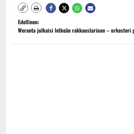
P
Edellinen:
Weranta julkaisi letkeän rakkaustarinan – orkesteri 
o
s
t
n
a
v
i
g