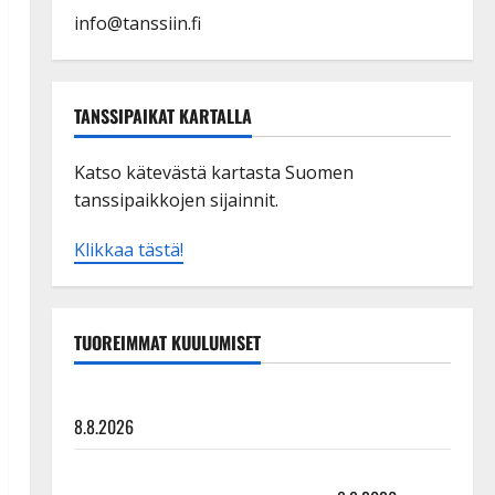
info@tanssiin.fi
TANSSIPAIKAT KARTALLA
Katso kätevästä kartasta Suomen
tanssipaikkojen sijainnit.
Klikkaa tästä!
TUOREIMMAT KUULUMISET
Tangokuningatar Raija Mäntyniemi: matka tyssäsi
8.8.2026
Matti Ruohonen viettää taas synttäreitään täydessä