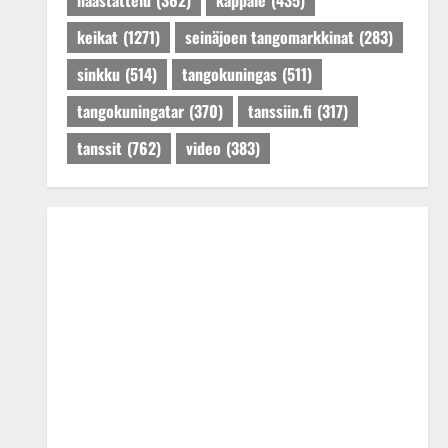
haastattelu
(362)
kappale
(435)
keikat
(1271)
seinäjoen tangomarkkinat
(283)
sinkku
(514)
tangokuningas
(511)
tangokuningatar
(370)
tanssiin.fi
(317)
tanssit
(762)
video
(383)