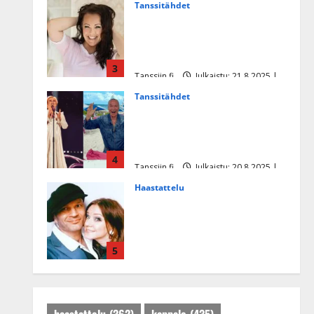
Tanssitähdet
Heidi Pakarisen ja Mika
Pohjosen tytär kilpailee
missikisoissa
3
Tanssiin.fi
Julkaistu: 21.8.2025 |
Päivitetty:22.8.2025
Tanssitähdet
Tämä Ile Vainion runo Katri
Helenasta paisui hitiksi: ”Voi
tule Katri…”
4
Tanssiin.fi
Julkaistu: 20.8.2025 |
Päivitetty:22.8.2025
Haastattelu
Huikea rakkaustarina!
Dimitri Keiski ja Katja
juhlivat pian tinahäitään –
5
Dannylle iso kiitos
Tanssiin.fi
Julkaistu: 27.4.2025 |
Päivitetty:27.4.2025