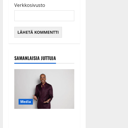
Verkkosivusto
SAMANLAISIA JUTTUJA
Media
Tanssii tähtien kanssa -
julkkikset julki: Anna