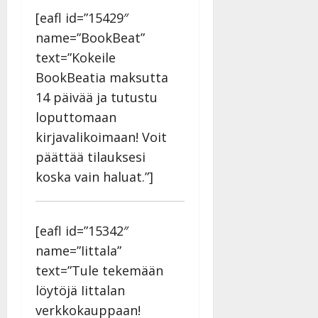
[eafl id=”15429″
name=”BookBeat”
text=”Kokeile
BookBeatia maksutta
14 päivää ja tutustu
loputtomaan
kirjavalikoimaan! Voit
päättää tilauksesi
koska vain haluat.”]
[eafl id=”15342″
name=”Iittala”
text=”Tule tekemään
löytöjä Iittalan
verkkokauppaan!