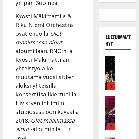
ympäri Suomea.
Kyösti Mäkimattila &
Riku Niemi Orchestra
ovat ehdolla
Olet
LUETUIMMAT
maailmassa ainut
-
NYT
albumillaan. RNO:n ja
Musiikkiv
Kyösti Mäkimattilan
H
yhteistyö alkoi
u
muutama vuosi sitten
i
aluksi yhteisillä
k
1
e
konserttisalikiertueilla,
a
Keikat ja 
tiivistyen intiimiin
I
t
studiosessioon keväällä
k
h
ä
y
2018.
Olet maailmassa
v
v
2
ainut
-albumin laulut
ä
ä
ovat
Tanssitäh