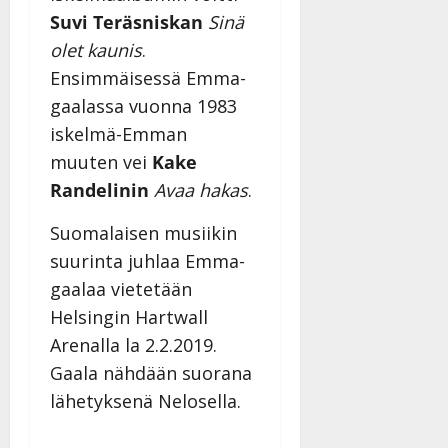
i
i
a
|
Suvi Teräsniskan
Sinä
d
a
t
Päivitetty:
e
olet kaunis
.
n
r
o
Ensimmäisessä Emma-
t
i
k
i
gaalassa vuonna 1983
…
o
n
”
iskelmä-Emman
o
a
s
Tanssiin.fi
muuten vei
Kake
h
t
Randelinin
Avaa hakas
.
ä
Julkaistu:
e
i
20.8.2025
Tanssiin.fi
Suomalaisen musiikin
t
|
Päivitetty:
ä
suurinta juhlaa Emma-
Julkaistu:
ä
gaalaa vietetään
17.8.2025
n
|
Helsingin Hartwall
–
Päivitetty:
Arenalla la 2.2.2019.
D
a
Gaala nähdään suorana
n
lähetyksenä Nelosella.
n
y