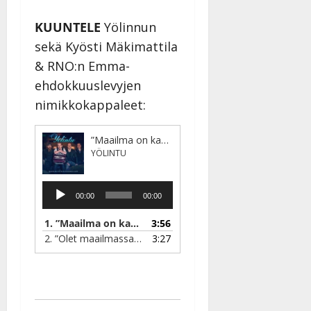
l
l
KUUNTELE
Yölinnun
e
sekä Kyösti Mäkimattila
i
& RNO:n Emma-
s
o
ehdokkuuslevyjen
k
nimikkokappaleet:
i
i
”Maailma on kauneimmillaan”
t
YÖLINTU
o
s
Äänitoistin
Tanssiin.fi
00:00
00:00
Julkaistu:
1.
”Maailma on kauneimmillaan”
3:56
— YÖLINTU
27.4.2025
2.
”Olet maailmassa ainut”
3:27
— KYÖSTI MÄKIMATTILA
|
Päivitetty: