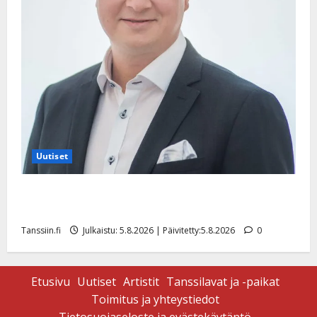
Uutiset
Jukka Hallikainen, 50, liikuttuu lapsenlapsistaan –
uusi laulu koskettaa syvältä
Tanssiin.fi
Julkaistu: 5.8.2026 | Päivitetty:5.8.2026
0
Etusivu
Uutiset
Artistit
Tanssilavat ja -paikat
Toimitus ja yhteystiedot
Tietosuojaseloste ja evästekäytäntö