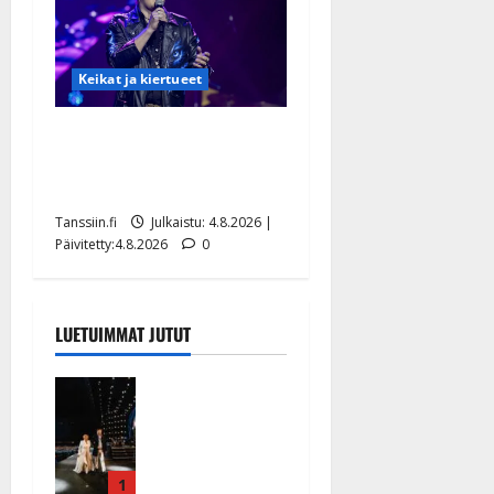
Keikat ja kiertueet
Ilari Hämäläisen
tangomatkan hinta: 10 000
eurolla keikkoja sivu suun
Tanssiin.fi
Julkaistu: 4.8.2026 |
Päivitetty:4.8.2026
0
LUETUIMMAT JUTUT
Huikeat
hyvästit!
Tommi
saatteli
Katri
1