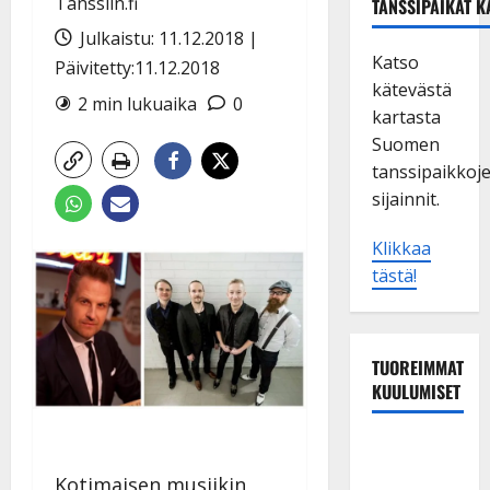
Tanssiin.fi
TANSSIPAIKAT K
Julkaistu: 11.12.2018 |
Katso
Päivitetty:11.12.2018
kätevästä
2 min lukuaika
0
kartasta
Suomen
tanssipaikkoj
sijainnit.
Klikkaa
tästä!
TUOREIMMAT
KUULUMISET
Tanssii
tähtien
Kotimaisen musiikin