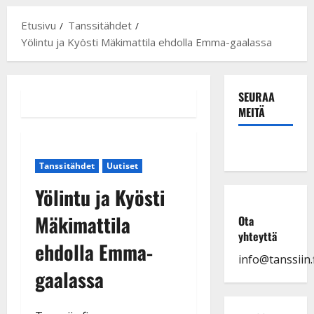
Etusivu
Tanssitähdet
Yölintu ja Kyösti Mäkimattila ehdolla Emma-gaalassa
SEURAA
MEITÄ
Tanssitähdet
Uutiset
Yölintu ja Kyösti
Mäkimattila
Ota
yhteyttä
ehdolla Emma-
info@tanssiin.f
gaalassa