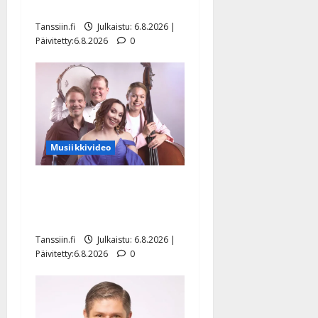
Hanski liitää tv-parketilla
Tanssiin.fi
Julkaistu: 6.8.2026 |
Päivitetty:6.8.2026
0
Musiikkivideo
Sopiiko Edith Piaf
tanssilavalle? Pirttijoki
näyttää mallia – video
Tanssiin.fi
Julkaistu: 6.8.2026 |
Päivitetty:6.8.2026
0