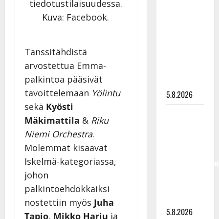
tiedotustilaisuudessa.
levytti:
Kuva: Facebook.
”Kuvaa
osuvasti
uraani
Tanssitähdistä
pikkupojasta
arvostettua Emma-
näihin
palkintoa pääsivät
päiviin”
tavoittelemaan
Yölintu
5.8.2026
sekä
Kyösti
Jukka
Mäkimattila
&
Riku
Hallikainen,
Niemi Orchestra
.
50,
Molemmat kisaavat
liikuttuu
Iskelmä-kategoriassa,
lapsenlapsistaan
johon
– uusi laulu
koskettaa
palkintoehdokkaiksi
syvältä
nostettiin myös
Juha
5.8.2026
Tapio, Mikko Harju
ja