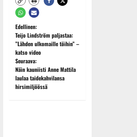
P
Edellinen:
Teijo Lindström paljastaa:
o
”Lähden ulkomaille töihin” –
s
katso video
Seuraava:
t
Näin kauniisti Anne Mattila
n
laulaa taidekahvilansa
hirsimiljöössä
a
v
i
g