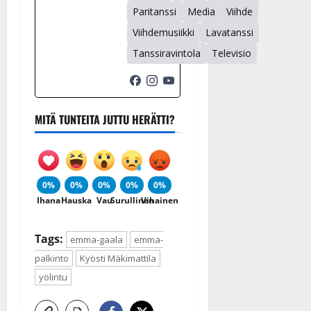
Paritanssi
Media
Viihde
Viihdemusiikki
Lavatanssi
Tanssiravintola
Televisio
MITÄ TUNTEITA JUTTU HERÄTTI?
0%
0%
0%
0%
0%
Ihana
Hauska
Vau
Surullinen
Vihainen
Tags:
emma-gaala
emma-
palkinto
Kyösti Mäkimattila
yölintu