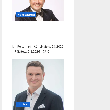
Haastattelu
Leif Lindeman levytti:
”Kuvaa osuvasti uraani
pikkupojasta näihin päiviin”
Jari Peltomäki
Julkaistu: 5.8.2026
| Päivitetty:5.8.2026
0
Uutiset