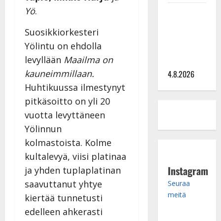
Yö
.
Saija
Tuupanen ei
Suosikkiorkesteri
toivu –
Yölintu on ehdolla
lääkäri:
levyllään
Maailma on
”Vaakatasoon”
kauneimmillaan.
4.8.2026
Huhtikuussa ilmestynyt
pitkäsoitto on yli 20
vuotta levyttäneen
Yölinnun
kolmastoista. Kolme
kultalevyä, viisi platinaa
Instagram
ja yhden tuplaplatinan
saavuttanut yhtye
Seuraa
meitä
kiertää tunnetusti
edelleen ahkerasti