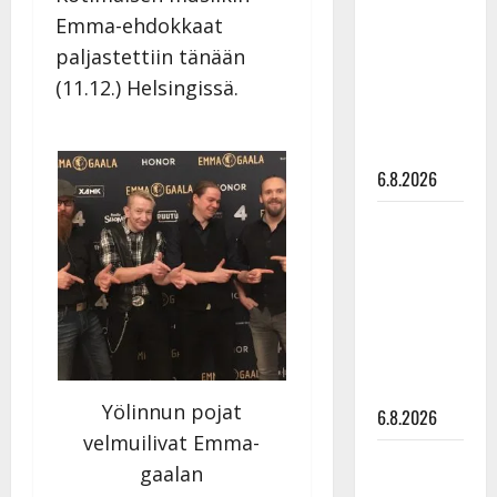
kanssa -
Emma-ehdokkaat
julkkikset
paljastettiin tänään
julki: Anna
(11.12.) Helsingissä.
Hanski
liitää tv-
parketilla
6.8.2026
Sopiiko
Edith Piaf
tanssilavalle?
Pirttijoki
näyttää
mallia –
video
Yölinnun pojat
6.8.2026
velmuilivat Emma-
Leif
gaalan
Lindeman