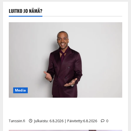
Tanssiin.fi
Julkaistu:
LUITKO JO NÄMÄ?
20.8.2025 |
Päivitetty:22.8.2025
Media
Tanssii tähtien kanssa -julkkikset julki: Anna Hanski
liitää tv-parketilla
Tanssiin.fi
Julkaistu: 6.8.2026 | Päivitetty:6.8.2026
0