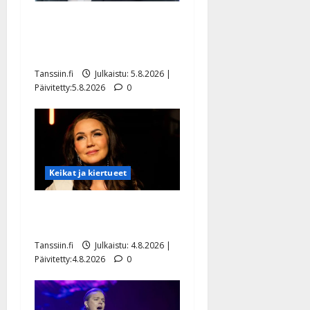
Jukka Hallikainen, 50,
liikuttuu lapsenlapsistaan –
uusi laulu koskettaa syvältä
Tanssiin.fi
Julkaistu: 5.8.2026 |
Päivitetty:5.8.2026
0
Keikat ja kiertueet
Saija Tuupanen ei toivu –
lääkäri: ”Vaakatasoon”
Tanssiin.fi
Julkaistu: 4.8.2026 |
Päivitetty:4.8.2026
0