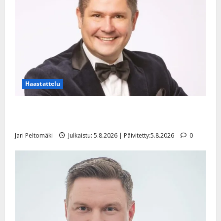
Haastattelu
Leif Lindeman levytti: ”Kuvaa osuvasti uraani
pikkupojasta näihin päiviin”
Jari Peltomäki
Julkaistu: 5.8.2026 | Päivitetty:5.8.2026
0