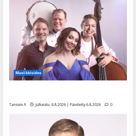
Musiikkivideo
Sopiiko Edith Piaf tanssilavalle? Pirttijoki näyttää
mallia – video
Tanssiin.fi
Julkaistu: 6.8.2026 | Päivitetty:6.8.2026
0