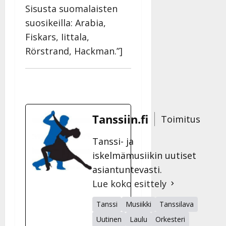
Sisusta suomalaisten
suosikeilla: Arabia,
Fiskars, Iittala,
Rörstrand, Hackman.”]
Tanssiin.fi
Toimitus
Tanssi- ja
iskelmämusiikin uutiset
asiantuntevasti.
Lue koko esittely
Tanssi
Musiikki
Tanssilava
Uutinen
Laulu
Orkesteri