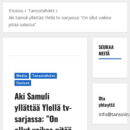
Etusivu
Tanssitähdet
Aki Samuli yllättää Ylellä tv-sarjassa: ”On ollut vaikea
pitää salassa”
SEURAA
MEITÄ
Media
Tanssitähdet
Uutiset
Aki Samuli
Ota
yllättää Ylellä tv-
yhteyttä
info@tanssiin.f
sarjassa: ”On
ollut vaikea pitää