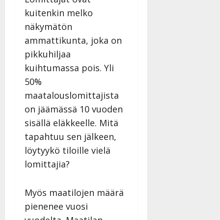
kuitenkin melko
näkymätön
ammattikunta, joka on
pikkuhiljaa
kuihtumassa pois. Yli
50%
maatalouslomittajista
on jäämässä 10 vuoden
sisällä eläkkeelle. Mitä
tapahtuu sen jälkeen,
löytyykö tiloille vielä
lomittajia?
Myös maatilojen määrä
pienenee vuosi
vuodelta. Maatilan