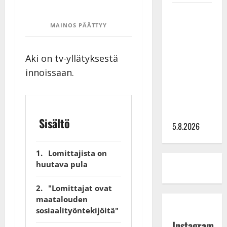
Leif
Lindeman
MAINOS PÄÄTTYY
levytti:
”Kuvaa
Aki on tv-yllätyksestä
osuvasti
innoissaan.
uraani
pikkupojasta
näihin
päiviin”
Sisältö
5.8.2026
Lomittajista on
huutava pula
"Lomittajat ovat
maatalouden
sosiaalityöntekijöitä"
Instagram