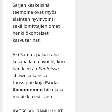
Sarjan keskeisinä
teemoina ovat myös
eläinten hyvinvointi
sekä lomittajien omat
henkilökohtaiset
kasvutarinat.
Aki Samuli palaa tänä
kesänä laululavoille, kun
hän kiertää
Pauloissa
-
shownsa kanssa
tanssipaikkoja
Paula
Koivuniemen
hittejä ja
musiikkia esittäen.
KATSO AKI SAMULIN KEI