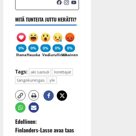
MITÄ TUNTEITA JUTTU HERÄTTI?
0%
0%
0%
0%
0%
Ihana
Hauska
Vau
Surullinen
Vihainen
Tags:
aki samuli
lomittajat
tangokuningas
yle
P
Edellinen:
Finlanders-Lasse avaa taas
o