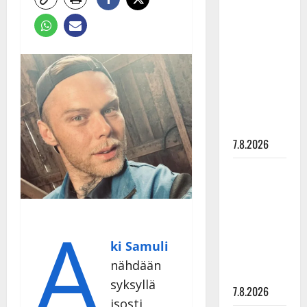
Anna
Hanski
rakastaa
tanssia –
suru
tyttären
syövästä
painaa
7.8.2026
Maikilta
pysäyttävä
ulostulo:
A
”Elämä toi
eteeni
ki Samuli
sellaisen
nähdään
yllätyksen…”
syksyllä
7.8.2026
isosti