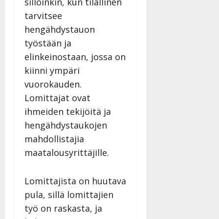
silloinkin, kun tilallinen
|
Päivitetty:
tarvitsee
hengähdystauon
työstään ja
elinkeinostaan, jossa on
kiinni ympäri
vuorokauden.
Lomittajat ovat
ihmeiden tekijöitä ja
hengähdystaukojen
mahdollistajia
maatalousyrittäjille.
Lomittajista on huutava
pula, sillä lomittajien
työ on raskasta, ja