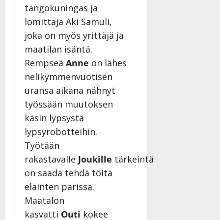
tangokuningas ja
lomittaja Aki Samuli,
joka on myös yrittäjä ja
maatilan isäntä.
Rempseä
Anne
on lähes
nelikymmenvuotisen
uransa aikana nähnyt
työssään muutoksen
käsin lypsystä
lypsyrobotteihin.
Työtään
rakastavalle
Joukille
tärkeintä
on saada tehdä töitä
eläinten parissa.
Maatalon
kasvatti
Outi
kokee