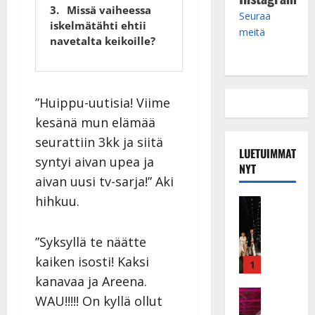
Missä vaiheessa
Seuraa
iskelmätähti ehtii
meitä
navetalta keikoille?
”Huippu-uutisia! Viime
kesänä mun elämää
seurattiin 3kk ja siitä
LUETUIMMAT
syntyi aivan upea ja
NYT
aivan uusi tv-sarja!” Aki
hihkuu.
Musiikkiv
H
u
”Syksyllä te näätte
i
kaiken isosti! Kaksi
k
1
e
kanavaa ja Areena.
a
Keikat ja 
WAU!!!!! On kyllä ollut
I
t