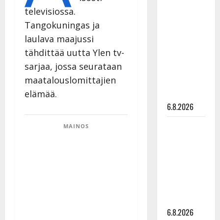
Tanssii
televisiossa.
tähtien
Tangokuningas ja
kanssa -
laulava maajussi
julkkikset
tähdittää uutta Ylen tv-
julki: Anna
sarjaa, jossa seurataan
Hanski
maatalouslomittajien
liitää tv-
elämää.
parketilla
6.8.2026
Sopiiko
MAINOS
Edith Piaf
tanssilavalle?
Pirttijoki
näyttää
mallia –
video
6.8.2026