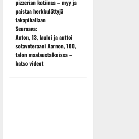
pizzerian kotiinsa – myy ja
s
paistaa herkkulättyjä
takapihallaan
t
Seuraava:
n
Anton, 13, lauloi ja auttoi
sotaveteraani Aarnon, 100,
a
talon maalaustalkoissa –
v
katso videot
i
g
a
t
i