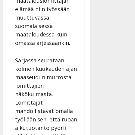
maatalouslomittajan
a
elämää niin työssään
n
muuttuvassa
n
y
suomalaisessa
l
maataloudessa kuin
l
omassa arjessaankin.
e
i
s
Sarjassa seurataan
o
kolmen kuukauden ajan
k
maaseudun murrosta
i
i
lomittajien
t
näkökulmasta.
o
Lomittajat
s
mahdollistavat omalla
Tanssiin.fi
työllään sen, että ruoan
Julkaistu:
alkutuotanto pyörii
27.4.2025