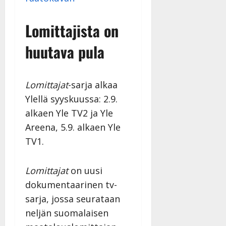
i
t
ä
-
v
u
Julkaistu:
j
Tanssiin.fi
a
Lomittajista on
l
21.8.2025
a
t
e
|
v
Julkaistu:
huutava pula
p
Päivitetty:
K
22.8.2025
i
i
a
|
d
a
t
Päivitetty:
e
n
r
o
Lomittajat
-sarja alkaa
t
i
k
Ylellä syyskuussa: 2.9.
i
…
o
alkaen Yle TV2 ja Yle
n
”
o
a
Areena, 5.9. alkaen Yle
s
Tanssiin.fi
h
t
TV1.
ä
Julkaistu:
e
i
20.8.2025
Tanssiin.fi
t
|
Lomittajat
on uusi
Päivitetty:
ä
dokumentaarinen tv-
Julkaistu:
ä
17.8.2025
sarja, jossa seurataan
n
|
neljän suomalaisen
–
Päivitetty:
D