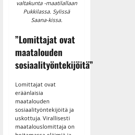
valtakunta -maatilallaan
Pukkilassa. Sylissä
Saana-kissa.
”Lomittajat ovat
maatalouden
sosiaalityöntekijöitä”
Lomittajat ovat
eräänlaisia
maatalouden
sosiaalityöntekijöitä ja
uskottuja. Virallisesti
maatalouslomittaja on
hoitamassa eläimiä ja