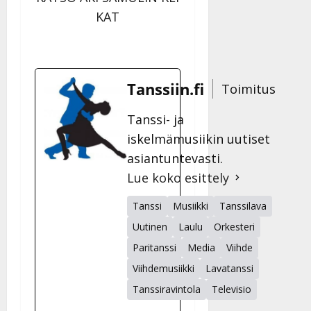
KAT
Tanssiin.fi
Toimitus
Tanssi- ja
iskelmämusiikin uutiset
asiantuntevasti.
Lue koko esittely
Tanssi
Musiikki
Tanssilava
Uutinen
Laulu
Orkesteri
Paritanssi
Media
Viihde
Viihdemusiikki
Lavatanssi
Tanssiravintola
Televisio