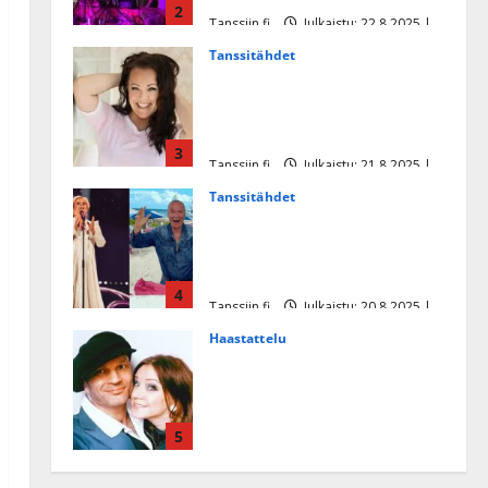
2
Tanssiin.fi
Julkaistu: 22.8.2025 |
Päivitetty:22.8.2025
Tanssitähdet
Heidi Pakarisen ja Mika
Pohjosen tytär kilpailee
missikisoissa
3
Tanssiin.fi
Julkaistu: 21.8.2025 |
Päivitetty:22.8.2025
Tanssitähdet
Tämä Ile Vainion runo Katri
Helenasta paisui hitiksi: ”Voi
tule Katri…”
4
Tanssiin.fi
Julkaistu: 20.8.2025 |
Päivitetty:22.8.2025
Haastattelu
Huikea rakkaustarina!
Dimitri Keiski ja Katja
juhlivat pian tinahäitään –
5
Dannylle iso kiitos
Tanssiin.fi
Julkaistu: 27.4.2025 |