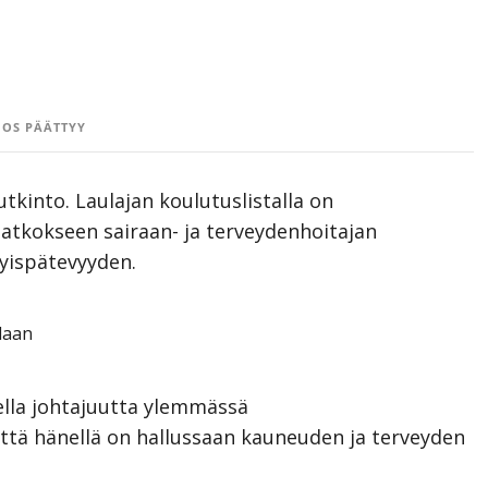
OS PÄÄTTYY
utkinto. Laulajan koulutuslistalla on
jatkokseen sairaan- ja terveydenhoitajan
tyispätevyyden.
llaan
ella johtajuutta ylemmässä
ttä hänellä on hallussaan kauneuden ja terveyden