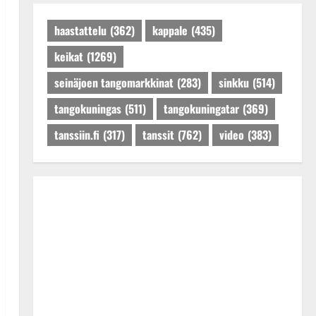
Päivitetty:27.4.2025
haastattelu
(362)
kappale
(435)
keikat
(1269)
seinäjoen tangomarkkinat
(283)
sinkku
(514)
tangokuningas
(511)
tangokuningatar
(369)
tanssiin.fi
(317)
tanssit
(762)
video
(383)