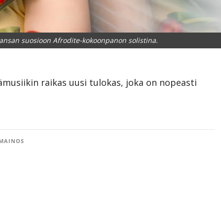
kansan suosioon Afrodite-kokoonpanon solistina.
ämusiikin raikas uusi tulokas, joka on nopeasti
MAINOS