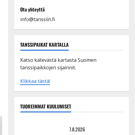
Ota yhteyttä
info@tanssiin.fi
TANSSIPAIKAT KARTALLA
Katso kätevästä kartasta Suomen
tanssipaikkojen sijainnit.
Klikkaa tästä!
TUOREIMMAT KUULUMISET
TTK-tähti Anna Hanski rakastaa tanssia – suru
tyttären syövästä painaa
7.8.2026