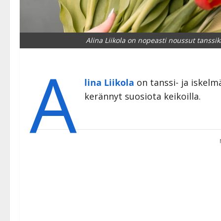
Alina Liikola on nopeasti noussut tanssi
A
lina Liikola
on tanssi- ja iskelm
kerännyt suosiota keikoilla.