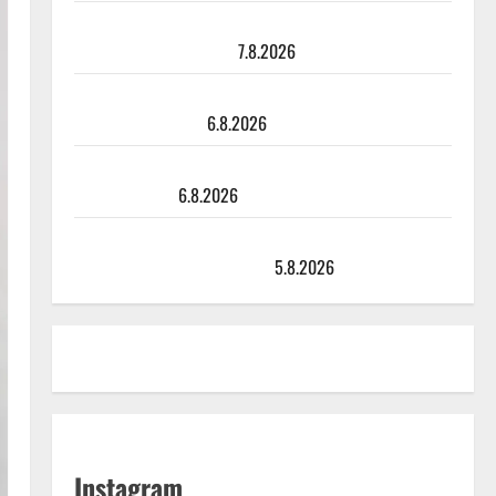
Maikilta pysäyttävä ulostulo: ”Elämä toi eteeni
sellaisen yllätyksen…”
7.8.2026
Tanssii tähtien kanssa -julkkikset julki: Anna Hanski
liitää tv-parketilla
6.8.2026
Sopiiko Edith Piaf tanssilavalle? Pirttijoki näyttää
mallia – video
6.8.2026
Leif Lindeman levytti: ”Kuvaa osuvasti uraani
pikkupojasta näihin päiviin”
5.8.2026
Instagram