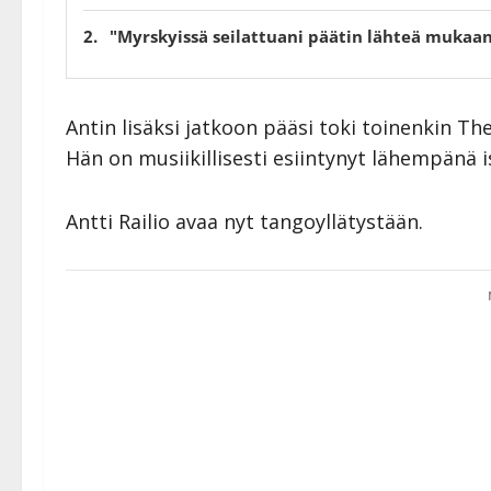
"Myrskyissä seilattuani päätin lähteä mukaa
Antin lisäksi jatkoon pääsi toki toinenkin The
Hän on musiikillisesti esiintynyt lähempänä i
Antti Railio avaa nyt tangoyllätystään.