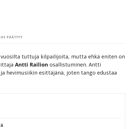
OS PÄÄTTYY
osilta tuttuja kilpailijoita, mutta ehkä eniten on
ittaja
Antti Railion
osallistuminen. Antti
 hevimusiikin esittäjänä, joten tango edustaa
tä