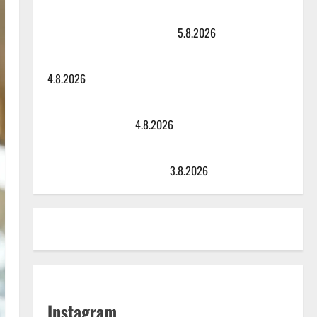
Jukka Hallikainen, 50, liikuttuu lapsenlapsistaan –
uusi laulu koskettaa syvältä
5.8.2026
Saija Tuupanen ei toivu – lääkäri: ”Vaakatasoon”
4.8.2026
Ilari Hämäläisen tangomatkan hinta: 10 000 eurolla
keikkoja sivu suun
4.8.2026
Teemu Roivainen kieroilee tv:n Petollisissa – pelkää
putoavansa ensimmäisenä
3.8.2026
Instagram