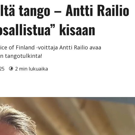
ltä tango – Antti Railio
osallistua” kisaan
e of Finland -voittaja Antti Railio avaa
in tangotulkinta!
025
2 min lukuaika