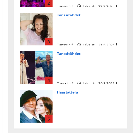
2
Tanssiin.fi
Julkaistu: 22.8.2025 |
Päivitetty:22.8.2025
Tanssitähdet
Heidi Pakarisen ja Mika
Pohjosen tytär kilpailee
missikisoissa
3
Tanssiin.fi
Julkaistu: 21.8.2025 |
Päivitetty:22.8.2025
Tanssitähdet
Tämä Ile Vainion runo Katri
Helenasta paisui hitiksi: ”Voi
tule Katri…”
4
Tanssiin.fi
Julkaistu: 20.8.2025 |
Päivitetty:22.8.2025
Haastattelu
Huikea rakkaustarina!
Dimitri Keiski ja Katja
juhlivat pian tinahäitään –
5
Dannylle iso kiitos
Tanssiin.fi
Julkaistu: 27.4.2025 |