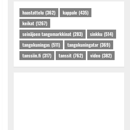
Päivitetty:27.4.2025
haastattelu
(362)
kappale
(435)
keikat
(1267)
seinäjoen tangomarkkinat
(283)
sinkku
(514)
tangokuningas
(511)
tangokuningatar
(369)
tanssiin.fi
(317)
tanssit
(762)
video
(382)