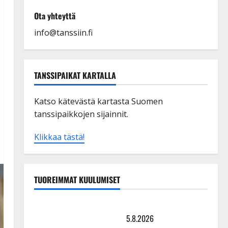
Ota yhteyttä
info@tanssiin.fi
TANSSIPAIKAT KARTALLA
Katso kätevästä kartasta Suomen
tanssipaikkojen sijainnit.
Klikkaa tästä!
TUOREIMMAT KUULUMISET
Leif Lindeman levytti: ”Kuvaa osuvasti uraani
pikkupojasta näihin päiviin”
5.8.2026