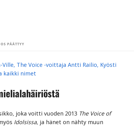
OS PÄÄTTYY
ille, The Voice -voittaja Antti Railio, Kyösti
 kaikki nimet
ielialahäiriöstä
sikko, joka voitti vuoden 2013
The Voice of
 myös
Idolsissa
, ja hänet on nähty muun