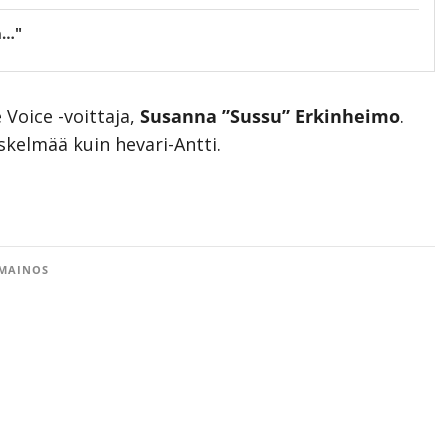
n…"
 Voice -voittaja,
Susanna ”Sussu” Erkinheimo
.
skelmää kuin hevari-Antti.
MAINOS