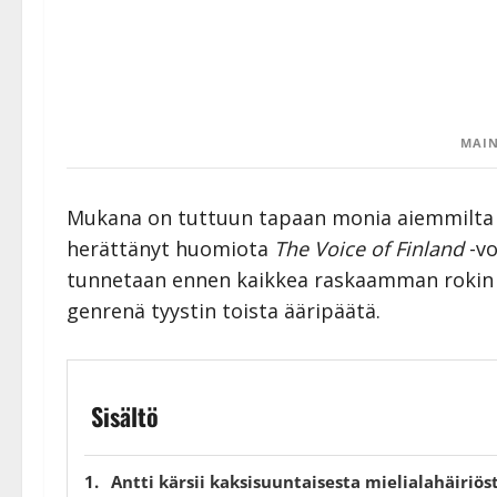
MAIN
Mukana on tuttuun tapaan monia aiemmilta vu
herättänyt huomiota
The Voice of Finland
-vo
tunnetaan ennen kaikkea raskaamman rokin ja
genrenä tyystin toista ääripäätä.
Sisältö
Antti kärsii kaksisuuntaisesta mielialahäiriös