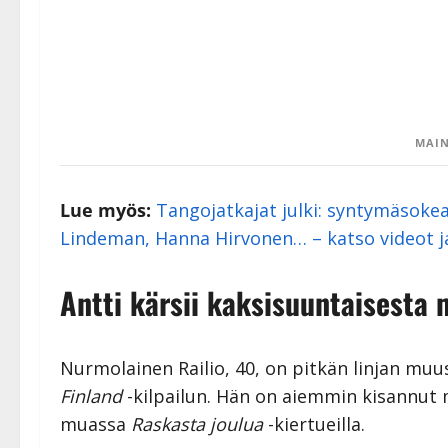
MAIN
Lue myös:
Tangojatkajat julki: syntymäsokea-V
Lindeman, Hanna Hirvonen… – katso videot ja
Antti kärsii kaksisuuntaisesta m
Nurmolainen Railio, 40, on pitkän linjan muu
Finland
-kilpailun. Hän on aiemmin kisannut
muassa
Raskasta joulua
-kiertueilla.