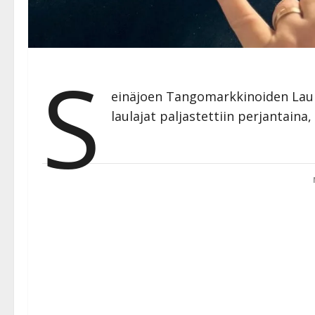
S
einäjoen Tangomarkkinoiden Laul
laulajat paljastettiin perjantaina,