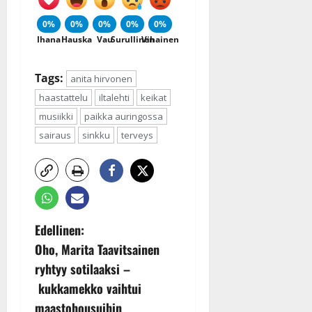
0%
0%
0%
0%
0%
Ihana
Hauska
Vau
Surullinen
Vihainen
Tags:
anita hirvonen
haastattelu
iltalehti
keikat
musiikki
paikka auringossa
sairaus
sinkku
terveys
P
Edellinen:
Oho, Marita Taavitsainen
o
ryhtyy sotilaaksi –
s
kukkamekko vaihtui
maastohousuihin