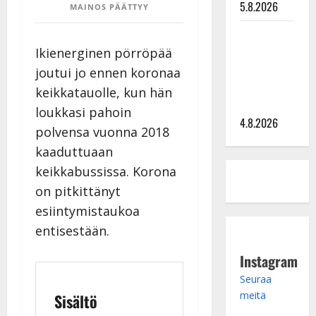
5.8.2026
MAINOS PÄÄTTYY
Saija
Tuupanen ei
Ikienerginen pörröpää
toivu –
joutui jo ennen koronaa
lääkäri:
keikkatauolle, kun hän
”Vaakatasoon”
loukkasi pahoin
4.8.2026
polvensa vuonna 2018
kaaduttuaan
keikkabussissa. Korona
on pitkittänyt
esiintymistaukoa
entisestään.
Instagram
Seuraa
meitä
Sisältö