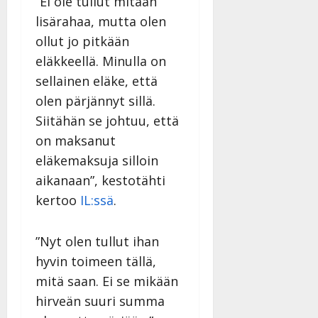
”Ei ole tullut mitään
y
lisärahaa, mutta olen
l
l
ollut jo pitkään
e
eläkkeellä. Minulla on
i
sellainen eläke, että
s
o
olen pärjännyt sillä.
k
Siitähän se johtuu, että
i
on maksanut
i
eläkemaksuja silloin
t
o
aikanaan”, kestotähti
s
kertoo
IL:ssä
.
Tanssiin.fi
”Nyt olen tullut ihan
Julkaistu:
27.4.2025
hyvin toimeen tällä,
|
mitä saan. Ei se mikään
Päivitetty:
hirveän suuri summa