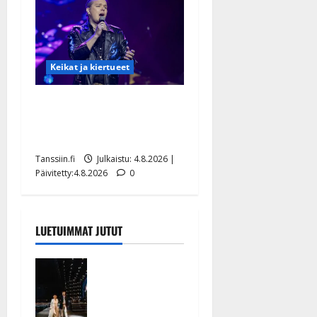
Keikat ja kiertueet
Ilari Hämäläisen
tangomatkan hinta: 10 000
eurolla keikkoja sivu suun
Tanssiin.fi
Julkaistu: 4.8.2026 |
Päivitetty:4.8.2026
0
LUETUIMMAT JUTUT
Huikeat
hyvästit!
Tommi
saatteli