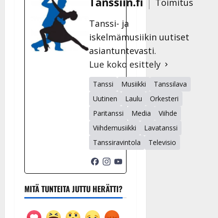
Tanssiin.fi
Toimitus
Tanssi- ja
iskelmämusiikin uutiset
asiantuntevasti.
Lue koko esittely
Tanssi
Musiikki
Tanssilava
Uutinen
Laulu
Orkesteri
Paritanssi
Media
Viihde
Viihdemusiikki
Lavatanssi
Tanssiravintola
Televisio
MITÄ TUNTEITA JUTTU HERÄTTI?