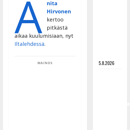
A
nita
Lindeman
Hirvonen
levytti:
”Kuvaa
kertoo
osuvasti
pitkästä
uraani
aikaa kuulumisiaan, nyt
pikkupojasta
Iltalehdessä
.
näihin
päiviin”
5.8.2026
MAINOS
Jukka
Hallikainen,
50,
liikuttuu
lapsenlapsistaan
– uusi laulu
koskettaa
syvältä