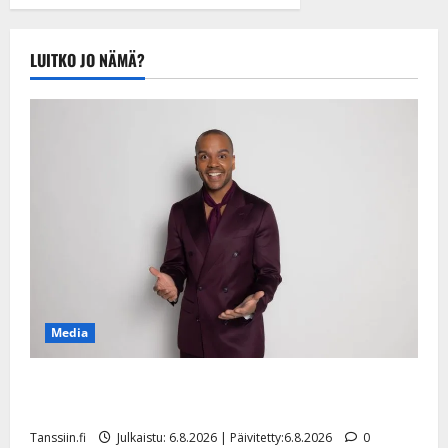
tule Katri…”
Tanssiin.fi
Julkaistu:
LUITKO JO NÄMÄ?
20.8.2025 |
Päivitetty:22.8.2025
Media
Tanssii tähtien kanssa -julkkikset julki: Anna Hanski
liitää tv-parketilla
Tanssiin.fi
Julkaistu: 6.8.2026 | Päivitetty:6.8.2026
0