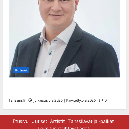
Uutiset
Jukka Hallikainen, 50, liikuttuu lapsenlapsistaan –
uusi laulu koskettaa syvältä
Tanssiin.fi
Julkaistu: 5.8.2026 | Päivitetty:5.8.2026
0
Etusivu
Uutiset
Artistit
Tanssilavat ja -paikat
Toimitus ja yhteystiedot