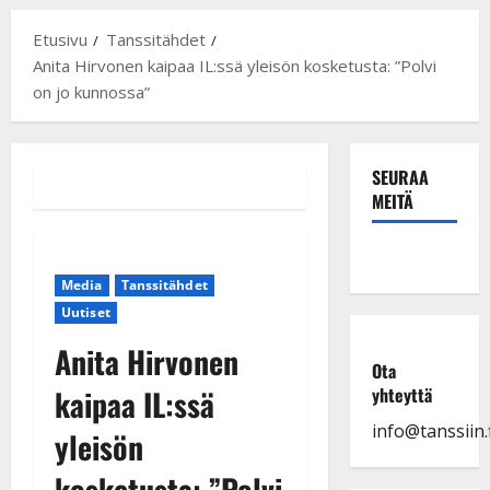
Etusivu
Tanssitähdet
Anita Hirvonen kaipaa IL:ssä yleisön kosketusta: ”Polvi
on jo kunnossa”
SEURAA
MEITÄ
Media
Tanssitähdet
Uutiset
Anita Hirvonen
Ota
kaipaa IL:ssä
yhteyttä
info@tanssiin.f
yleisön
kosketusta: ”Polvi