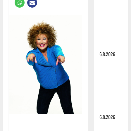
tähtien
kanssa -
julkkikset
julki: Anna
Hanski
liitää tv-
parketilla
6.8.2026
Sopiiko
Edith Piaf
tanssilavalle?
Pirttijoki
näyttää
mallia –
video
6.8.2026
Leif