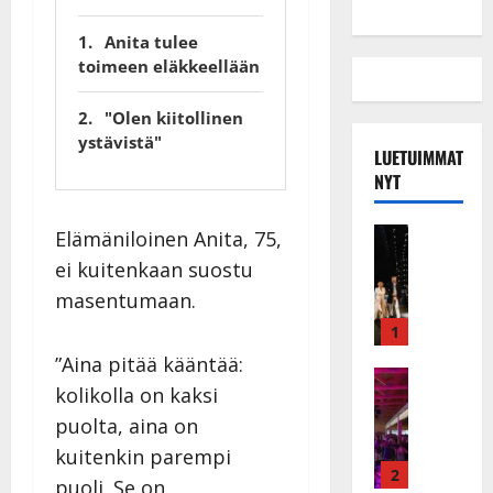
Anita tulee
toimeen eläkkeellään
"Olen kiitollinen
ystävistä"
LUETUIMMAT
NYT
Musiikkiv
Elämäniloinen Anita, 75,
H
ei kuitenkaan suostu
u
masentumaan.
i
k
1
e
”Aina pitää kääntää:
a
Keikat ja 
kolikolla on kaksi
I
t
k
puolta, aina on
h
ä
y
kuitenkin parempi
v
v
2
puoli. Se on