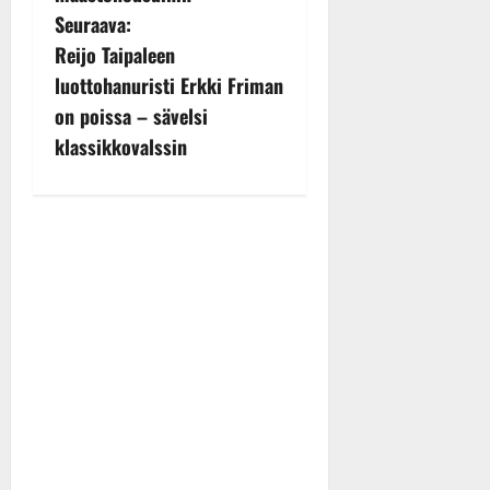
t
Seuraava:
n
Reijo Taipaleen
luottohanuristi Erkki Friman
a
on poissa – sävelsi
v
klassikkovalssin
i
g
a
t
i
o
n