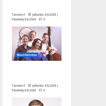
julkkikset julki: Anna
Hanski liitää tv-parketilla
Tanssiin.fi
Julkaistu: 6.8.2026 |
Päivitetty:6.8.2026
0
Musiikkivideo
Sopiiko Edith Piaf
tanssilavalle? Pirttijoki
näyttää mallia – video
Tanssiin.fi
Julkaistu: 6.8.2026 |
Päivitetty:6.8.2026
0