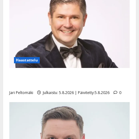
Haastattelu
Leif Lindeman levytti: ”Kuvaa osuvasti uraani
pikkupojasta näihin päiviin”
Jari Peltomäki
Julkaistu: 5.8.2026 | Päivitetty:5.8.2026
0