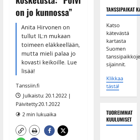
on jo kunnossa”
TANSSIPAIKAT K
Katso
Anita Hirvonen on
kätevästä
tullut IL:n mukaan
kartasta
toimeen eläkkeellään,
Suomen
mutta mieli palaa jo
tanssipaikkoj
kovasti keikoille. Lue
sijainnit.
lisää!
Klikkaa
Tanssiin.fi
tästä!
Julkaistu: 20.1.2022 |
Päivitetty:20.1.2022
TUOREIMMAT
2 min lukuaika
KUULUMISET
Tanssii