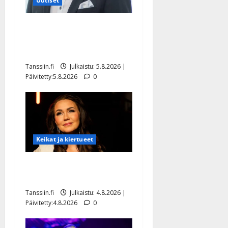
Uutiset
Jukka Hallikainen, 50,
liikuttuu lapsenlapsistaan –
uusi laulu koskettaa syvältä
Tanssiin.fi
Julkaistu: 5.8.2026 |
Päivitetty:5.8.2026
0
Keikat ja kiertueet
Saija Tuupanen ei toivu –
lääkäri: ”Vaakatasoon”
Tanssiin.fi
Julkaistu: 4.8.2026 |
Päivitetty:4.8.2026
0