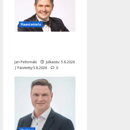
Haastattelu
Leif Lindeman levytti:
”Kuvaa osuvasti uraani
pikkupojasta näihin päiviin”
Jari Peltomäki
Julkaistu: 5.8.2026
| Päivitetty:5.8.2026
0