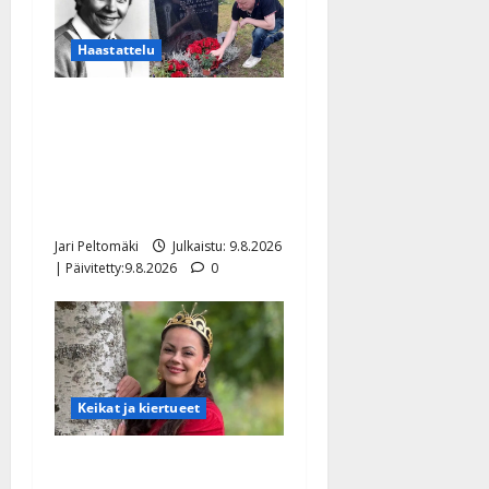
Haastattelu
Esko Rahkonen olisi
täyttänyt 90 vuotta – Arto
Rahkonen kävi haudalla ja
kertoo iskelmälegendan
viimeisistä vuosista
Jari Peltomäki
Julkaistu: 9.8.2026
| Päivitetty:9.8.2026
0
Keikat ja kiertueet
Tangokuningatar Raija