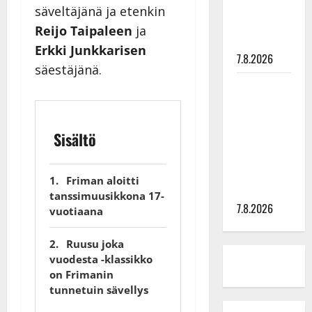
tyttären
säveltäjänä ja etenkin
syövästä
Reijo Taipaleen
ja
painaa
Erkki Junkkarisen
7.8.2026
säestäjänä.
Maikilta
pysäyttävä
ulostulo:
Sisältö
”Elämä toi
eteeni
sellaisen
Friman aloitti
yllätyksen…”
tanssimuusikkona 17-
7.8.2026
vuotiaana
Ruusu joka
vuodesta -klassikko
on Frimanin
tunnetuin sävellys