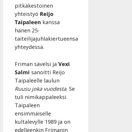
pitkäkestoinen
yhteistyö
Reijo
Taipaleen
kanssa
hänen 25-
taiteilijajuhlakiertueensa
yhteydessä.
Friman sävelsi ja
Vexi
Salmi
sanoitti Reijo
Taipaleelle laulun
Ruusu joka vuodesta
. Se
tuli nimikappaleeksi
Taipaleen
ensimmäiselle
kultalevylle 1989 ja on
edelleenkin Frimanin