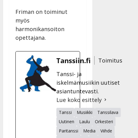
Friman on toiminut
myös
harmonikansoiton
opettajana.
Tanssiin.fi
Toimitus
Tanssi- ja
iskelmämusiikin uutiset
asiantuntevasti.
Lue koko esittely
Tanssi
Musiikki
Tanssilava
Uutinen
Laulu
Orkesteri
Paritanssi
Media
Viihde