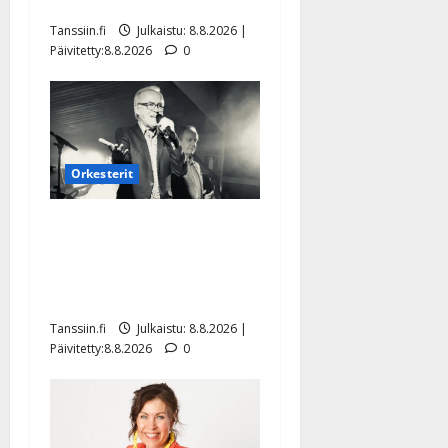
Mäntyniemi: matka tyssäsi
Tanssiin.fi
Julkaistu: 8.8.2026 |
Päivitetty:8.8.2026
0
Orkesterit
Matti Ruohonen viettää taas
synttäreitään täydessä
hiljaisuudessa – tämä on
tilanne nyt
Tanssiin.fi
Julkaistu: 8.8.2026 |
Päivitetty:8.8.2026
0