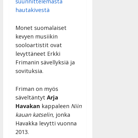
suunnittelemasta
hautakivestä
Monet suomalaiset
kevyen musiikin
sooloartistit ovat
levyttäneet Erkki
Frimanin sävellyksiä ja
sovituksia.
Friman on myös
säveltäntyt
Arja
Havakan
kappaleen
Niin
kauan katselin
, jonka
Havakka levytti vuonna
2013.