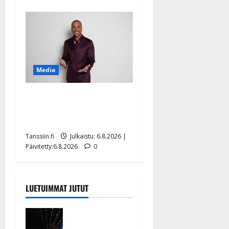
Media
Tanssii tähtien kanssa -
julkkikset julki: Anna
Hanski liitää tv-parketilla
Tanssiin.fi
Julkaistu: 6.8.2026 |
Päivitetty:6.8.2026
0
LUETUIMMAT JUTUT
Huikeat
hyvästit!