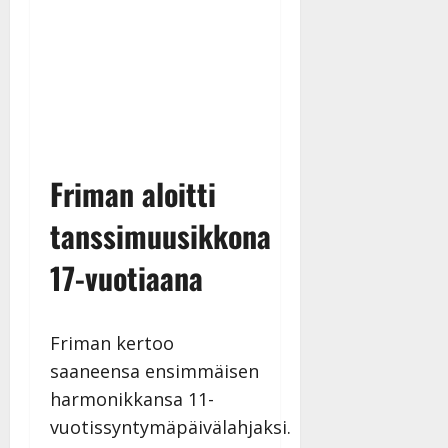
n
|
–
Päivitetty:
D
a
n
n
y
l
l
Friman aloitti
e
i
tanssimuusikkona
s
17-vuotiaana
o
k
i
i
Friman kertoo
t
saaneensa ensimmäisen
o
harmonikkansa 11-
s
vuotissyntymäpäivälahjaksi.
Tanssiin.fi