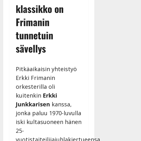
klassikko on
Frimanin
tunnetuin
sävellys
Pitkäaikaisin yhteistyö
Erkki Frimanin
orkesterilla oli
kuitenkin
Erkki
Junkkarisen
kanssa,
jonka paluu 1970-luvulla
iski kultasuoneen hänen
25-
vuotistaiteilijajuhlakiertueensa