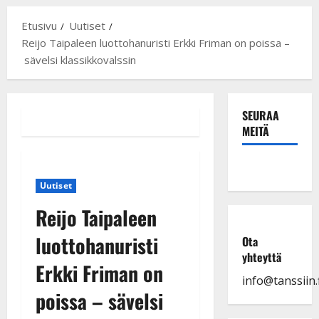
Etusivu
Uutiset
Reijo Taipaleen luottohanuristi Erkki Friman on poissa –
sävelsi klassikkovalssin
SEURAA
MEITÄ
Uutiset
Reijo Taipaleen
luottohanuristi
Ota
yhteyttä
Erkki Friman on
info@tanssiin.f
poissa – sävelsi