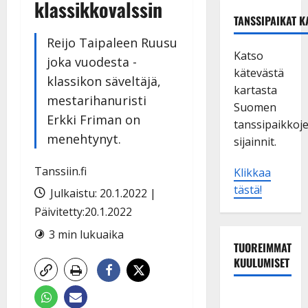
klassikkovalssin
TANSSIPAIKAT K
Reijo Taipaleen Ruusu
Katso
joka vuodesta -
kätevästä
klassikon säveltäjä,
kartasta
mestarihanuristi
Suomen
Erkki Friman on
tanssipaikkoj
menehtynyt.
sijainnit.
Tanssiin.fi
Klikkaa
tästä!
Julkaistu: 20.1.2022 |
Päivitetty:20.1.2022
3 min lukuaika
TUOREIMMAT
KUULUMISET
Esko