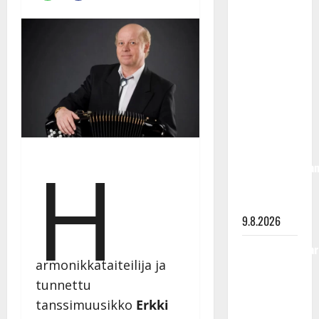
Rahkonen
olisi
täyttänyt
90 vuotta –
Arto
Rahkonen
kävi
haudalla ja
kertoo
H
iskelmälegenda
viimeisistä
vuosista
9.8.2026
Tangokuningatar
armonikkataiteilija ja
Raija
tunnettu
Mäntyniemi:
matka
tanssimuusikko
Erkki