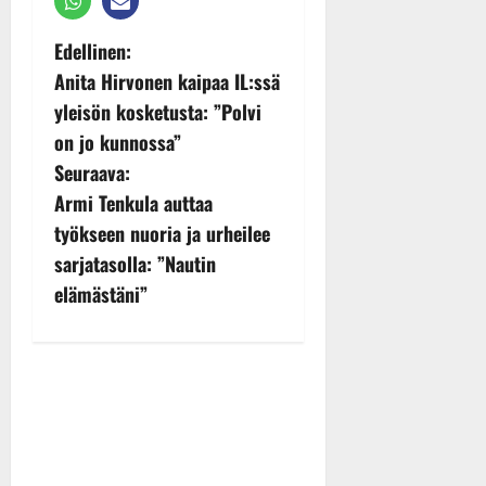
P
Edellinen:
Anita Hirvonen kaipaa IL:ssä
o
yleisön kosketusta: ”Polvi
s
on jo kunnossa”
Seuraava:
t
Armi Tenkula auttaa
n
työkseen nuoria ja urheilee
sarjatasolla: ”Nautin
a
elämästäni”
v
i
g
a