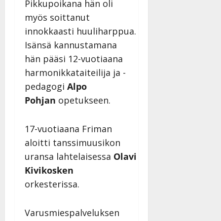
Pikkupoikana hän oli
Julkaistu:
myös soittanut
27.4.2025
|
innokkaasti huuliharppua.
Päivitetty:
Isänsä kannustamana
hän pääsi 12-vuotiaana
harmonikkataiteilija ja -
pedagogi
Alpo
Pohjan
opetukseen.
17-vuotiaana Friman
aloitti tanssimuusikon
uransa lahtelaisessa
Olavi
Kivikosken
orkesterissa.
Varusmiespalveluksen