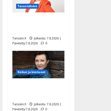
Tanssitähdet
TTK-tähti Anna Hanski
rakastaa tanssia – suru
tyttären syövästä painaa
Tanssiin.fi
Julkaistu: 7.8.2026 |
Päivitetty:7.8.2026
0
Keikat ja kiertueet
Maikilta pysäyttävä
ulostulo: ”Elämä toi eteeni
sellaisen yllätyksen…”
Tanssiin.fi
Julkaistu: 7.8.2026 |
Päivitetty:7.8.2026
0