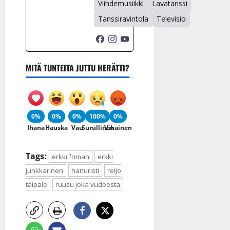
Viihdemusiikki
Lavatanssi
Tanssiravintola
Televisio
MITÄ TUNTEITA JUTTU HERÄTTI?
0%
0%
0%
100%
0%
Ihana
Hauska
Vau
Surullinen
Vihainen
Tags:
erkki friman
erkki
junkkarinen
hanuristi
reijo
taipale
ruusu joka vudoesta