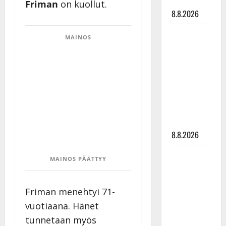
tyssäsi
Friman
on kuollut.
8.8.2026
Matti
MAINOS
Ruohonen
viettää taas
synttäreitään
täydessä
hiljaisuudessa
– tämä on
tilanne nyt
8.8.2026
TTK-tähti
MAINOS PÄÄTTYY
Anna
Hanski
Friman menehtyi 71-
rakastaa
tanssia –
vuotiaana. Hänet
suru
tunnetaan myös