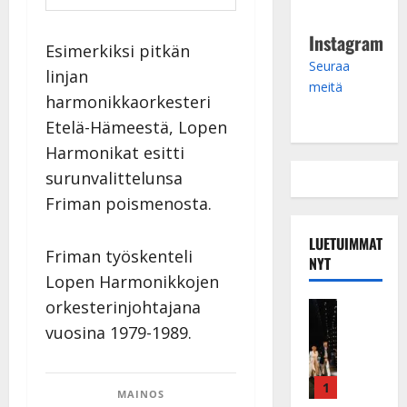
Instagram
Esimerkiksi pitkän
Seuraa
linjan
meitä
harmonikkaorkesteri
Etelä-Hämeestä, Lopen
Harmonikat esitti
surunvalittelunsa
Friman poismenosta.
LUETUIMMAT
Friman työskenteli
NYT
Lopen Harmonikkojen
orkesterinjohtajana
Musiikkiv
H
vuosina 1979-1989.
u
i
k
1
MAINOS
e