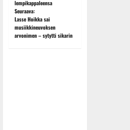
lempikappaleensa
t
Seuraava:
n
Lasse Hoikka sai
musiikkineuvoksen
a
arvonimen – sytytti sikarin
v
i
g
a
t
i
o