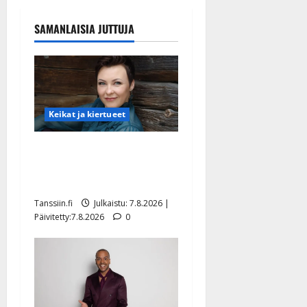
SAMANLAISIA JUTTUJA
Keikat ja kiertueet
Maikilta pysäyttävä
ulostulo: ”Elämä toi eteeni
sellaisen yllätyksen…”
Tanssiin.fi
Julkaistu: 7.8.2026 |
Päivitetty:7.8.2026
0