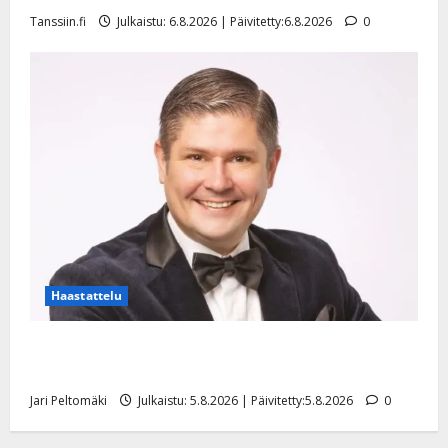
Tanssiin.fi
Julkaistu: 6.8.2026 | Päivitetty:6.8.2026
0
Haastattelu
Leif Lindeman levytti: ”Kuvaa osuvasti uraani
pikkupojasta näihin päiviin”
Jari Peltomäki
Julkaistu: 5.8.2026 | Päivitetty:5.8.2026
0