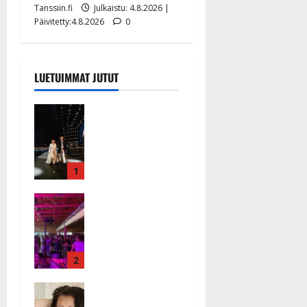
Tanssiin.fi
Julkaistu: 4.8.2026 |
Päivitetty:4.8.2026
0
LUETUIMMAT JUTUT
Huikeat
hyvästit!
Tommi
saatteli
Katri
1
Helenan
Ikävä
lavalta
sairauskohta
viimeisen
us: soittaja
kerran –
tuupertui
kuva- ja
kesken
2
videokooste
tanssikeikan
Tanssiin.fi
Heidi
Särkässä
Julkaistu:
Pakarisen ja