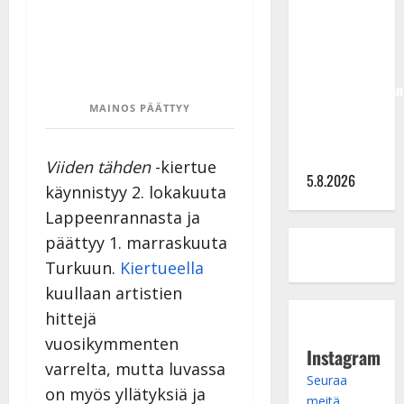
Hallikainen,
50,
liikuttuu
lapsenlapsistaan
MAINOS PÄÄTTYY
– uusi laulu
koskettaa
syvältä
Viiden tähden
-kiertue
5.8.2026
käynnistyy 2. lokakuuta
Lappeenrannasta ja
päättyy 1. marraskuuta
Turkuun.
Kiertueella
kuullaan artistien
hittejä
vuosikymmenten
Instagram
varrelta, mutta luvassa
Seuraa
on myös yllätyksiä ja
meitä