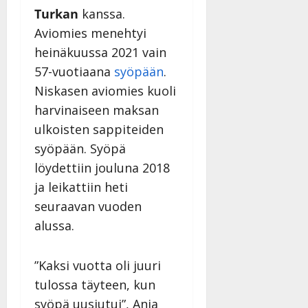
Turkan
kanssa.
Aviomies menehtyi
heinäkuussa 2021 vain
57-vuotiaana
syöpään
.
Niskasen aviomies kuoli
harvinaiseen maksan
ulkoisten sappiteiden
syöpään. Syöpä
löydettiin jouluna 2018
ja leikattiin heti
seuraavan vuoden
alussa.
”Kaksi vuotta oli juuri
tulossa täyteen, kun
syöpä uusiutui”, Anja