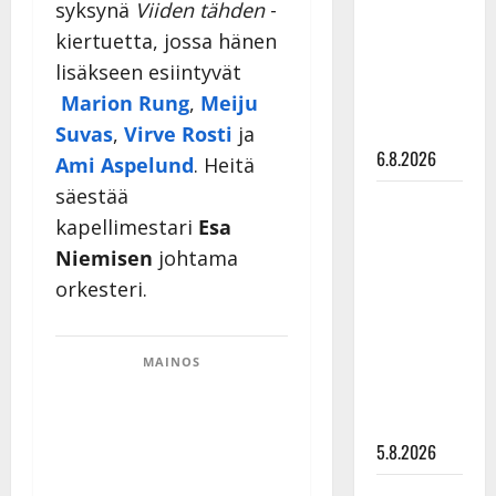
syksynä
Viiden tähden
-
tanssilavalle?
kiertuetta, jossa hänen
Pirttijoki
lisäkseen esiintyvät
näyttää
mallia –
Marion Rung
,
Meiju
video
Suvas
,
Virve Rosti
ja
6.8.2026
Ami Aspelund
. Heitä
säestää
Leif
kapellimestari
Esa
Lindeman
levytti:
Niemisen
johtama
”Kuvaa
orkesteri.
osuvasti
uraani
MAINOS
pikkupojasta
näihin
päiviin”
5.8.2026
Jukka