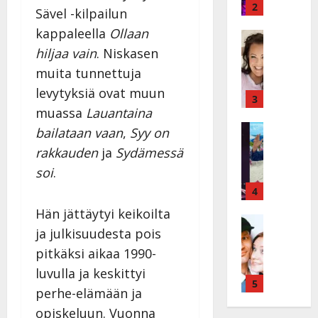
v
v
2
Sävel -kilpailun
ä
ä
kappaleella
Ollaan
s
Tanssitäh
s
H
a
hiljaa vain
. Niskasen
t
e
i
i
muita tunnettuja
i
r
t
levytyksiä ovat muun
d
a
3
!
muassa
Lauantaina
i
u
T
P
Tanssitäh
s
o
bailataan vaan
,
Syy on
T
a
k
m
rakkauden
ja
Sydämessä
ä
k
o
m
soi
.
m
a
h
i
ä
r
4
t
s
I
i
a
a
Hän jättäytyi keikoilta
l
Haastatte
s
u
a
ja julkisuudesta pois
H
e
e
s
t
u
V
pitkäksi aikaa 1990-
n
:
t
i
a
j
s
e
luvulla ja keskittyi
k
i
5
a
o
l
perhe-elämään ja
e
n
M
i
i
opiskeluun. Vuonna
a
i
i
t