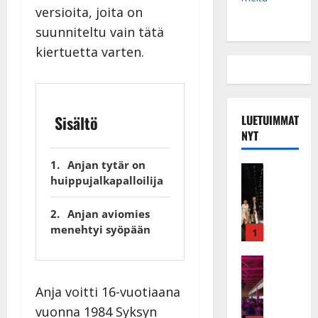
versioita, joita on
suunniteltu vain tätä
kiertuetta varten.
LUETUIMMAT
Sisältö
NYT
Anjan tytär on
Musiikkiv
huippujalkapalloilija
H
u
Anjan aviomies
i
menehtyi syöpään
k
1
e
a
Keikat ja 
I
t
Anja voitti 16-vuotiaana
k
h
ä
y
vuonna 1984 Syksyn