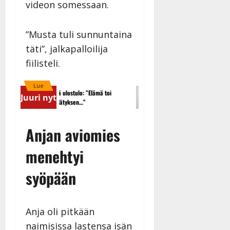
videon somessaan.
”Musta tuli sunnuntaina
täti”, jalkapalloilija
fiilisteli.
Lue
Maikilta pysäyttävä ulostulo: ”Elämä toi
Tanssii tähtien kanssa -julkkiks
Juuri nyt
eteeni sellaisen yllätyksen…”
Anna Hanski liitää tv-parketill
Anjan aviomies
menehtyi
syöpään
Anja oli pitkään
naimisissa lastensa isän