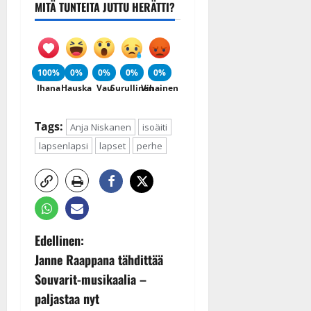
MITÄ TUNTEITA JUTTU HERÄTTI?
100%
0%
0%
0%
0%
Ihana
Hauska
Vau
Surullinen
Vihainen
Tags:
Anja Niskanen
isoäiti
lapsenlapsi
lapset
perhe
P
Edellinen:
Janne Raappana tähdittää
o
Souvarit-musikaalia –
s
paljastaa nyt