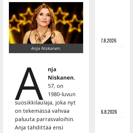
ulostulo:
”Elämä toi
eteeni
sellaisen
yllätyksen…”
7.8.2026
Anja Niskanen.
Tanssii
A
tähtien
kanssa -
nja
julkkikset
Niskanen
,
julki: Anna
57, on
Hanski
1980-luvun
liitää tv-
suosikkilaulaja, joka nyt
parketilla
on tekemässä vahvaa
6.8.2026
paluuta parrasvaloihin.
Sopiiko
Anja tähdittää ensi
Edith Piaf