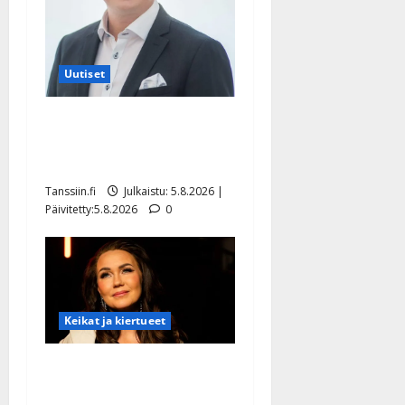
Uutiset
Jukka Hallikainen, 50,
liikuttuu lapsenlapsistaan –
uusi laulu koskettaa syvältä
Tanssiin.fi
Julkaistu: 5.8.2026 |
Päivitetty:5.8.2026
0
Keikat ja kiertueet
Saija Tuupanen ei toivu –
lääkäri: ”Vaakatasoon”