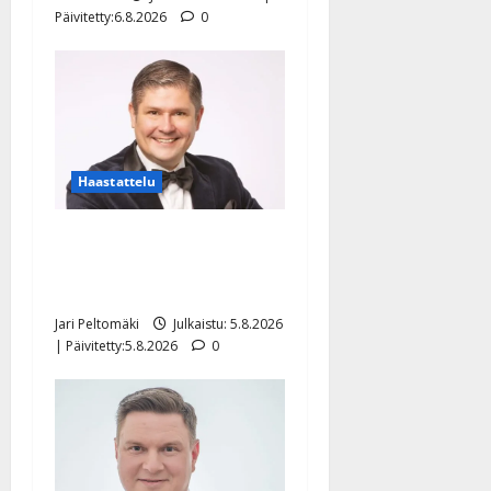
Päivitetty:6.8.2026
0
Haastattelu
Leif Lindeman levytti:
”Kuvaa osuvasti uraani
pikkupojasta näihin päiviin”
Jari Peltomäki
Julkaistu: 5.8.2026
| Päivitetty:5.8.2026
0