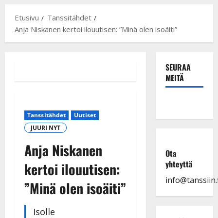
Etusivu
Tanssitähdet
Anja Niskanen kertoi ilouutisen: ”Minä olen isoäiti”
SEURAA
MEITÄ
Tanssitähdet
Uutiset
JUURI NYT
Anja Niskanen
Ota
yhteyttä
kertoi ilouutisen:
info@tanssiin.f
”Minä olen isoäiti”
Isolle