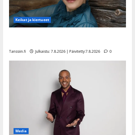
Keikat ja kiertueet
Maikilta pysäyttävä ulostulo: ”Elämä toi eteeni
sellaisen yllätyksen…”
Tanssiin.fi
Julkaistu: 7.8.2026 | Päivitetty:7.8.2026
0
Media