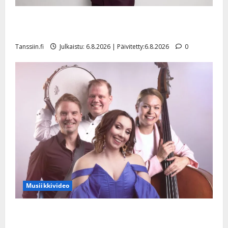
Tanssii tähtien kanssa -julkkikset julki: Anna Hanski
liitää tv-parketilla
Tanssiin.fi
Julkaistu: 6.8.2026 | Päivitetty:6.8.2026
0
Musiikkivideo
Sopiiko Edith Piaf tanssilavalle? Pirttijoki näyttää
mallia – video