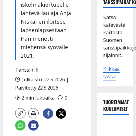
TANSSIPAIKAT K
iskelmäkiertueelle
lähtevä laulaja Anja
Katso
Niskanen iloitsee
kätevästä
lapsenlapsestaan.
kartasta
Hän menetti
Suomen
miehensä syövälle
tanssipaikkoj
2021.
sijainnit.
Klikkaa
Tanssiin.fi
tästä!
Julkaistu: 22.5.2026 |
Päivitetty:22.5.2026
2 min lukuaika
0
TUOREIMMAT
KUULUMISET
Maikilta
pysäyttävä