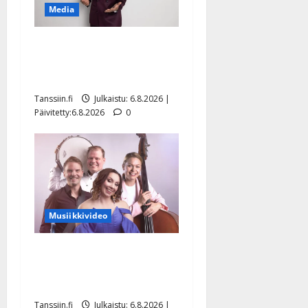
Media
Tanssii tähtien kanssa -
julkkikset julki: Anna
Hanski liitää tv-parketilla
Tanssiin.fi
Julkaistu: 6.8.2026 |
Päivitetty:6.8.2026
0
Musiikkivideo
Sopiiko Edith Piaf
tanssilavalle? Pirttijoki
näyttää mallia – video
Tanssiin.fi
Julkaistu: 6.8.2026 |