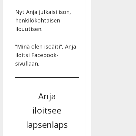
n
y
Nyt Anja julkaisi ison,
l
henkilökohtaisen
l
ilouutisen.
e
i
s
”Minä olen isoäiti”, Anja
o
iloitsi Facebook-
k
sivullaan.
i
i
t
o
s
Anja
Tanssiin.fi
iloitsee
Julkaistu:
27.4.2025
lapsenlaps
|
Päivitetty: