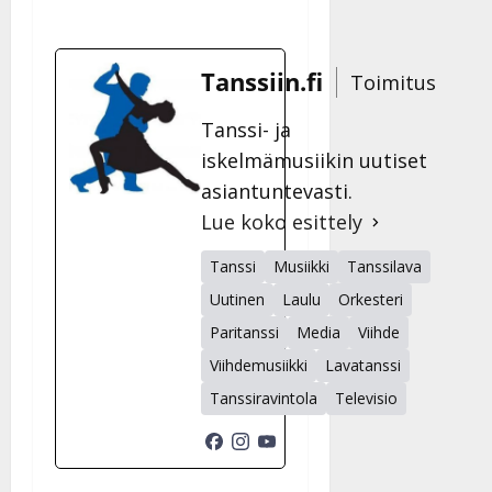
Tanssiin.fi
Toimitus
Tanssi- ja
iskelmämusiikin uutiset
asiantuntevasti.
Lue koko esittely
Tanssi
Musiikki
Tanssilava
Uutinen
Laulu
Orkesteri
Paritanssi
Media
Viihde
Viihdemusiikki
Lavatanssi
Tanssiravintola
Televisio