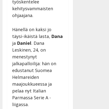
l
21.8.2025
työskentelee
a
t
e
|
v
Julkaistu:
kehitysvammaisten
p
Päivitetty:
K
22.8.2025
i
ohjaajana.
i
a
|
d
a
t
Päivitetty:
e
n
r
o
Hänellä on kaksi jo
t
i
k
täysi-ikäistä lasta,
Dana
i
…
o
n
ja
Daniel
. Dana
”
o
a
Leskinen, 24, on
s
Tanssiin.fi
h
t
menestynyt
ä
Julkaistu:
e
jalkapalloilija: hän on
i
20.8.2025
Tanssiin.fi
t
|
edustanut Suomea
Päivitetty:
ä
Helmareiden
Julkaistu:
ä
17.8.2025
maajoukkueessa ja
n
|
pelaa nyt Italian
–
Päivitetty:
D
Parmassa Serie A -
a
liigassa.
n