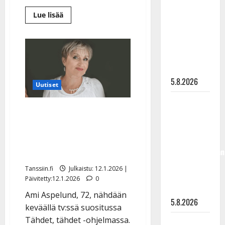
”Kuvaa
Lue
Lue lisää
osuvasti
lisää
aiheesta
uraani
Marion
Rung
pikkupojasta
yhdistää
näihin
voimansa
naistähtien
päiviin”
kanssa
–
5.8.2026
mittava
Uutiset
yhteiskiertue
Jukka
Tähdet, tähdet -
Hallikainen,
ohjelmassa kisaava Ami
50,
Aspelund: veli hukkui 7-
liikuttuu
lapsenlapsistaan
vuotiaana
– uusi laulu
Tanssiin.fi
Julkaistu: 12.1.2026 |
koskettaa
Päivitetty:12.1.2026
0
syvältä
Ami Aspelund, 72, nähdään
5.8.2026
keväällä tv:ssä suositussa
Tähdet, tähdet -ohjelmassa.
Saija