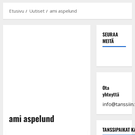
Etusivu
Uutiset
ami aspelund
SEURAA
MEITÄ
Ota
yhteyttä
info@tanssiin.f
ami aspelund
TANSSIPAIKAT K