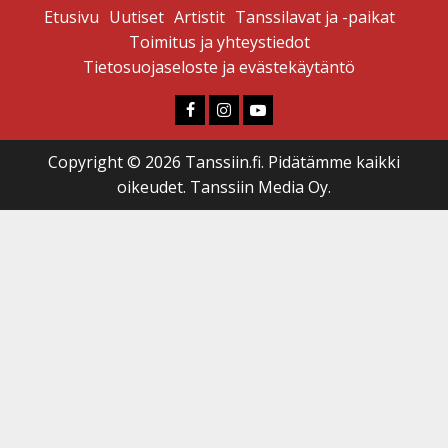
Etusivu
Uutiset
Artistit
Tanssilavat ja -paikat
Toimitus ja yhteystiedot
Tietosuojaseloste ja evästekäytäntö
Faceboook
Instagram
Youtube
Copyright © 2026 Tanssiin.fi. Pidätämme kaikki
oikeudet. Tanssiin Media Oy.