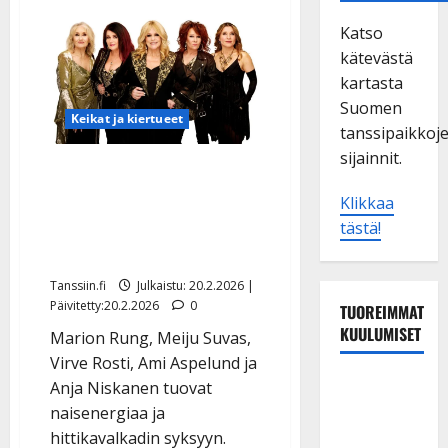
Katso
kätevästä
kartasta
Suomen
Keikat ja kiertueet
tanssipaikkoj
sijainnit.
Marion Rung yhdistää
voimansa naistähtien
Klikkaa
kanssa – mittava
tästä!
yhteiskiertue
Tanssiin.fi
Julkaistu: 20.2.2026 |
Päivitetty:20.2.2026
0
TUOREIMMAT
KUULUMISET
Marion Rung, Meiju Suvas,
Virve Rosti, Ami Aspelund ja
Leif
Anja Niskanen tuovat
Lindeman
naisenergiaa ja
levytti:
hittikavalkadin syksyyn.