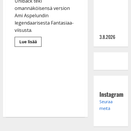
tv:n
Uhlbäck teki
Petollisissa
omannäköisensä version
– pelkää
Ami Aspelundin
putoavansa
legendaarisesta Fantasiaa-
ensimmäisenä
viisusta.
3.8.2026
Lue
Lue lisää
lisää
aiheesta
Markku
Uhlbäck
yllättää
sinkullaan:
”Versioin
Suomen
tykeimmän
Euroviisun”
Instagram
Seuraa
meitä