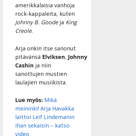
amerikkalaisia vanhoja
rock-kappaleita, kuten
Johnny B. Goode
ja
King
Creole
.
Arja onkin itse sanonut
pitävänsä
Elviksen
,
Johnny
Cashin
ja niin
sanottujen mustien
laulajien musiikista.
Lue myös:
Mikä
meininki! Arja Havakka
laittoi Leif Lindemanin
ihan sekaisin – katso
video