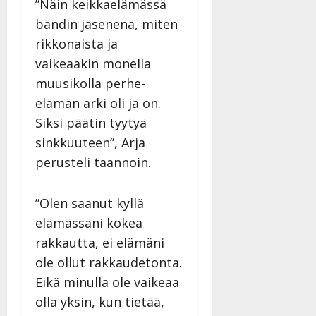
”Näin keikkaelämässä
bändin jäsenenä, miten
rikkonaista ja
vaikeaakin monella
muusikolla perhe-
elämän arki oli ja on.
Siksi päätin tyytyä
sinkkuuteen”, Arja
perusteli taannoin.
”Olen saanut kyllä
elämässäni kokea
rakkautta, ei elämäni
ole ollut rakkaudetonta.
Eikä minulla ole vaikeaa
olla yksin, kun tietää,