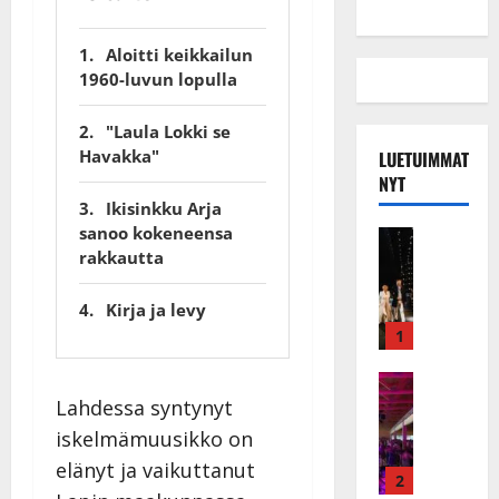
Aloitti keikkailun
1960-luvun lopulla
"Laula Lokki se
Havakka"
LUETUIMMAT
NYT
Ikisinkku Arja
sanoo kokeneensa
Musiikkiv
rakkautta
H
u
i
Kirja ja levy
k
1
e
a
Keikat ja 
I
t
Lahdessa syntynyt
k
h
iskelmämuusikko on
ä
y
elänyt ja vaikuttanut
v
v
2