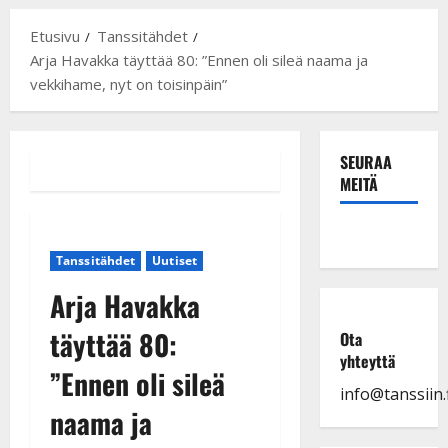
Etusivu
Tanssitähdet
Arja Havakka täyttää 80: ”Ennen oli sileä naama ja
vekkihame, nyt on toisinpäin”
SEURAA
MEITÄ
Tanssitähdet
Uutiset
Arja Havakka
täyttää 80:
Ota
yhteyttä
”Ennen oli sileä
info@tanssiin.f
naama ja