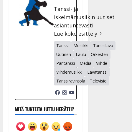
Tanssi- ja
iskelmämusiikin uutiset
asiantuntevasti.
Lue koko esittely
Tanssi
Musiikki
Tanssilava
Uutinen
Laulu
Orkesteri
Paritanssi
Media
Viihde
Viihdemusiikki
Lavatanssi
Tanssiravintola
Televisio
MITÄ TUNTEITA JUTTU HERÄTTI?