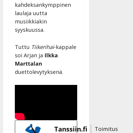
kahdeksankymppinen
laulaja uutta
musiikkiakin
syyskuussa.
Tuttu
Tiikerihai
-kappale
soi Arjan ja
Ilkka
Marttalan
duettolevytyksenä.
Tanssiin.fi
Toimitus