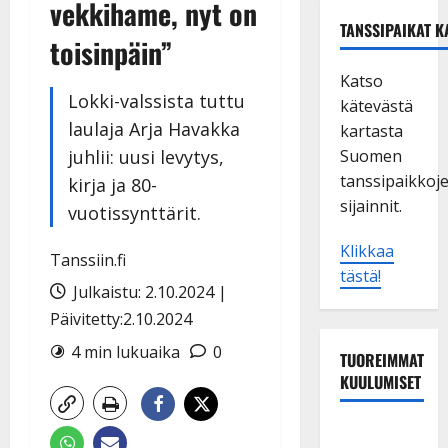
vekkihame, nyt on
TANSSIPAIKAT K
toisinpäin”
Katso
Lokki-valssista tuttu
kätevästä
laulaja Arja Havakka
kartasta
juhlii: uusi levytys,
Suomen
tanssipaikkoj
kirja ja 80-
sijainnit.
vuotissynttärit.
Klikkaa
Tanssiin.fi
tästä!
Julkaistu: 2.10.2024 |
Päivitetty:2.10.2024
4 min lukuaika
0
TUOREIMMAT
KUULUMISET
Leif