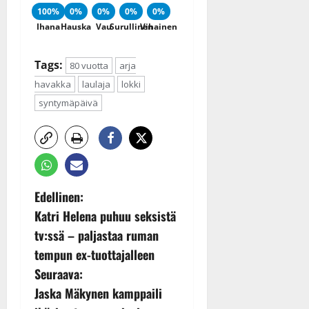
100%
0%
0%
0%
0%
Ihana
Hauska
Vau
Surullinen
Vihainen
Tags:
80 vuotta
arja
havakka
laulaja
lokki
syntymäpäivä
P
Edellinen:
Katri Helena puhuu seksistä
o
tv:ssä – paljastaa ruman
s
tempun ex-tuottajalleen
Seuraava:
t
Jaska Mäkynen kamppaili