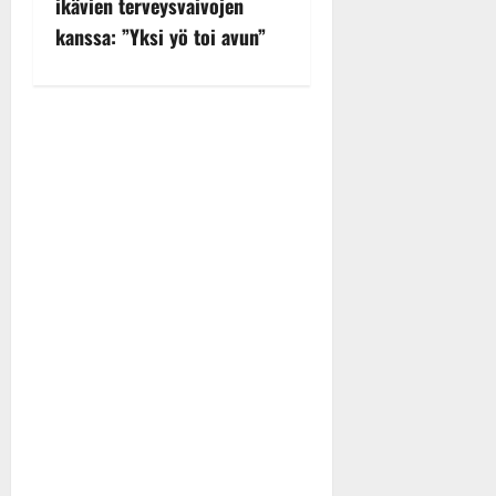
n
ikävien terveysvaivojen
kanssa: ”Yksi yö toi avun”
a
v
i
g
a
t
i
o
n