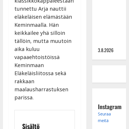
klassikkokappaleestaan
kieroilee
tunnettu Arja nauttii
tv:n
eläkeläisen elämästään
Petollisissa
Keminmaalla. Hän
– pelkää
keikkailee yhä silloin
putoavansa
tällöin, mutta muutoin
ensimmäisenä
aika kuluu
3.8.2026
vapaaehtoistöissä
Keminmaan
Eläkeläisliitossa sekä
rakkaan
maalausharrastuksen
parissa.
Instagram
Seuraa
meitä
Sisältö