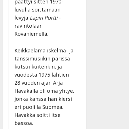
päättyi sitten 1970-
y
l
luvulla soittamaan
l
levyjä
Lapin Portti
-
e
ravintolaan
i
Rovaniemellä.
s
o
k
Keikkaelämä iskelmä- ja
i
tanssimusiikin parissa
i
t
kutsui kuitenkin, ja
o
vuodesta 1975 lähtien
s
28 vuoden ajan Arja
Tanssiin.fi
Havakalla oli oma yhtye,
jonka kanssa hän kiersi
Julkaistu:
27.4.2025
eri puolilla Suomea.
|
Havakka soitti itse
Päivitetty:
bassoa.