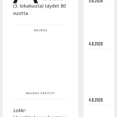
5.8.2026
(3. lokakuuta) täydet 80
Saija
vuotta.
Tuupanen ei
toivu –
lääkäri:
MAINOS
”Vaakatasoon”
4.8.2026
Ilari
Hämäläisen
tangomatkan
hinta: 10
000 eurolla
keikkoja
sivu suun
MAINOS PÄÄTTYY
4.8.2026
Teemu
Lokki-
Roivainen