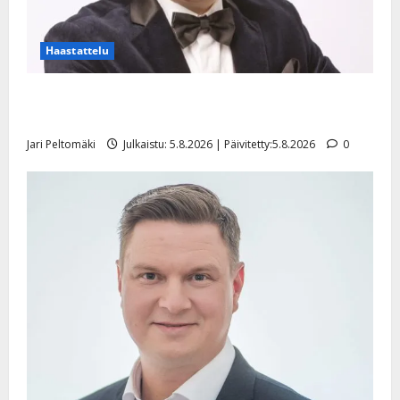
Haastattelu
Leif Lindeman levytti: ”Kuvaa osuvasti uraani
pikkupojasta näihin päiviin”
Jari Peltomäki
Julkaistu: 5.8.2026 | Päivitetty:5.8.2026
0