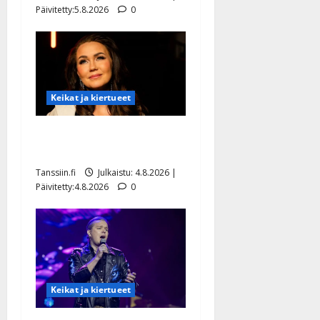
Päivitetty:5.8.2026
0
Keikat ja kiertueet
Saija Tuupanen ei toivu –
lääkäri: ”Vaakatasoon”
Tanssiin.fi
Julkaistu: 4.8.2026 |
Päivitetty:4.8.2026
0
Keikat ja kiertueet