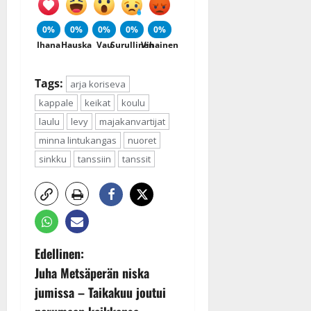
0%
0%
0%
0%
0%
Ihana
Hauska
Vau
Surullinen
Vihainen
Tags:
arja koriseva
kappale
keikat
koulu
laulu
levy
majakanvartijat
minna lintukangas
nuoret
sinkku
tanssiin
tanssit
P
Edellinen:
Juha Metsäperän niska
o
jumissa – Taikakuu joutui