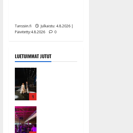
Ilari Hämäläisen
tangomatkan hinta: 10 000
eurolla keikkoja sivu suun
Tanssiin.fi
Julkaistu: 4.8.2026 |
Päivitetty:4.8.2026
0
LUETUIMMAT JUTUT
Huikeat
hyvästit!
Tommi
saatteli
Katri
1
Helenan
Ikävä
lavalta
sairauskohta
viimeisen
us: soittaja
kerran –
tuupertui
kuva- ja