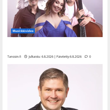
Musiikkivideo
Sopiiko Edith Piaf tanssilavalle? Pirttijoki näyttää
mallia – video
Tanssiin.fi
Julkaistu: 6.8.2026 | Päivitetty:6.8.2026
0