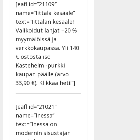
n
[eafl id=”21109″
y
name=”Iittala kesäale”
l
text=”Iittalan kesäale!
l
Valikoidut lahjat –20 %
e
i
myymälöissä ja
s
verkkokaupassa. Yli 140
o
€ ostosta iso
k
Kastehelmi-purkki
i
i
kaupan päälle (arvo
t
33,90 €). Klikkaa heti!”]
o
s
Tanssiin.fi
[eafl id=”21021″
Julkaistu:
name=”Inessa”
27.4.2025
text=”Inessa on
|
modernin sisustajan
Päivitetty: