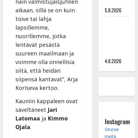
näin valmistujaisjuhlien
syvältä
5.8.2026
aikaan, sillä se on kuin
toive tai lahja
Saija
lapsillemme,
Tuupanen ei
nuorillemme, jotka
toivu –
lentävät pesästä
lääkäri:
”Vaakatasoon”
suureen maailmaan ja
4.8.2026
voimme olla onnellisia
siitä, että heidän
siipensä kantavat”, Arja
Koriseva kertoo.
Kauniin kappaleen ovat
säveltäneet
Jari
Latomaa
ja
Kimmo
Instagram
Ojala
.
Seuraa
meitä