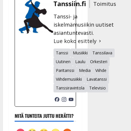
Tanssiin.fi
Toimitus
Tanssi- ja
iskelmämusiikin uutiset
asiantuntevasti.
Lue koko esittely
Tanssi
Musiikki
Tanssilava
Uutinen
Laulu
Orkesteri
Paritanssi
Media
Viihde
Viihdemusiikki
Lavatanssi
Tanssiravintola
Televisio
MITÄ TUNTEITA JUTTU HERÄTTI?