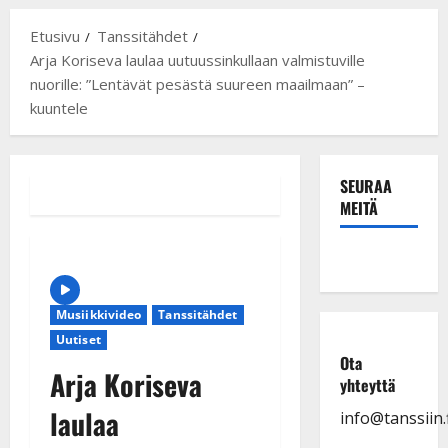
Etusivu
Tanssitähdet
Arja Koriseva laulaa uutuussinkullaan valmistuville
nuorille: ”Lentävät pesästä suureen maailmaan” –
kuuntele
SEURAA
MEITÄ
Musiikkivideo
Tanssitähdet
Uutiset
Ota
Arja Koriseva
yhteyttä
laulaa
info@tanssiin.f