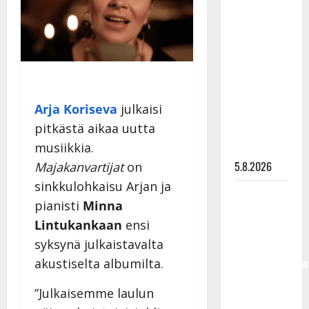
Leif
Lindeman
levytti:
”Kuvaa
osuvasti
uraani
Arja Koriseva
julkaisi
pikkupojasta
pitkästä aikaa uutta
näihin
musiikkia.
päiviin”
5.8.2026
Majakanvartijat
on
sinkkulohkaisu Arjan ja
Jukka
pianisti
Minna
Hallikainen,
Lintukankaan
ensi
50,
syksynä julkaistavalta
liikuttuu
lapsenlapsistaan
akustiselta albumilta.
– uusi laulu
”Julkaisemme laulun
koskettaa