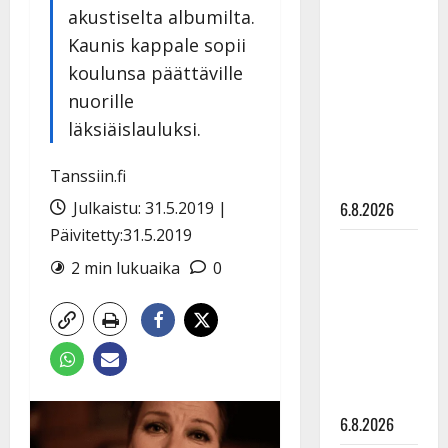
Tanssii
akustiselta albumilta.
tähtien
Kaunis kappale sopii
kanssa -
koulunsa päättäville
julkkikset
nuorille
julki: Anna
läksiäislauluksi.
Hanski
liitää tv-
Tanssiin.fi
parketilla
Julkaistu: 31.5.2019 |
6.8.2026
Päivitetty:31.5.2019
Sopiiko
2 min lukuaika
0
Edith Piaf
tanssilavalle?
Pirttijoki
näyttää
mallia –
video
6.8.2026