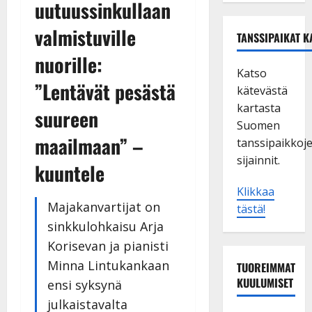
uutuussinkullaan
valmistuville
TANSSIPAIKAT K
nuorille:
Katso
”Lentävät pesästä
kätevästä
kartasta
suureen
Suomen
maailmaan” –
tanssipaikkoj
sijainnit.
kuuntele
Klikkaa
Majakanvartijat on
tästä!
sinkkulohkaisu Arja
Korisevan ja pianisti
Minna Lintukankaan
TUOREIMMAT
KUULUMISET
ensi syksynä
julkaistavalta