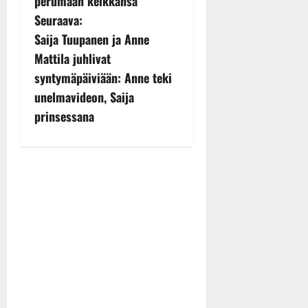
s
perumaan keikkansa
Seuraava:
t
Saija Tuupanen ja Anne
n
Mattila juhlivat
syntymäpäiviään: Anne teki
a
unelmavideon, Saija
v
prinsessana
i
g
a
t
i
o