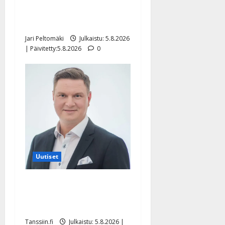
”Kuvaa osuvasti uraani
pikkupojasta näihin päiviin”
Jari Peltomäki
Julkaistu: 5.8.2026
| Päivitetty:5.8.2026
0
Uutiset
Jukka Hallikainen, 50,
liikuttuu lapsenlapsistaan –
uusi laulu koskettaa syvältä
Tanssiin.fi
Julkaistu: 5.8.2026 |