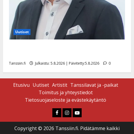
Uutiset
Jukka Hallikainen, 50, liikuttuu lapsenlapsistaan –
uusi laulu koskettaa syvältä
Tanssiin.fi
Julkaistu: 5.8.2026 | Päivitetty:5.8.2026
0
Etusivu
Uutiset
Artistit
Tanssilavat ja -paikat
Toimitus ja yhteystiedot
Tietosuojaseloste ja evästekäytäntö
Faceboook
Instagram
Youtube
Copyright © 2026 Tanssiin.fi. Pidätämme kaikki