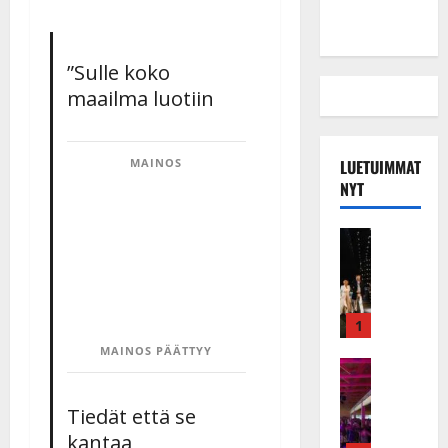
”Sulle koko
maailma luotiin
LUETUIMMAT
MAINOS
NYT
Musiikkiv
H
u
i
k
1
e
MAINOS PÄÄTTYY
a
Keikat ja 
I
t
k
h
Tiedät että se
ä
y
kantaa