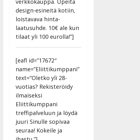
verkkokauppa. Upeita
design-esineitä kotiin,
loistavava hinta-
laatusuhde. 10€ ale kun
tilaat yli 100 eurolla!”]
[eafl id=”17672″
name=”Eliittikumppani”
text=”Oletko yli 28-
vuotias? Rekisteröidy
ilmaiseksi
Eliittikumppani
treffipalveluun ja löydä
juuri Sinulle sopivaa
seuraa! Kokeile ja
ihastu.”]