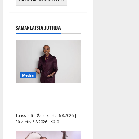
SAMANLAISIA JUTTUJA
Media
Tanssii tähtien kanssa -
julkkikset julki: Anna
Hanski liitää tv-parketilla
Tanssiin.fi
Julkaistu: 6.8.2026 |
Päivitetty:6.8.2026
0