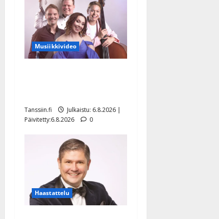
Musiikkivideo
Sopiiko Edith Piaf
tanssilavalle? Pirttijoki
näyttää mallia – video
Tanssiin.fi
Julkaistu: 6.8.2026 |
Päivitetty:6.8.2026
0
Haastattelu
Leif Lindeman levytti: