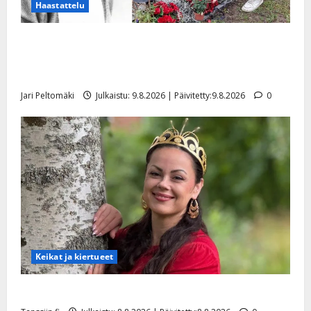
Haastattelu
Esko Rahkonen olisi täyttänyt 90 vuotta – Arto
Rahkonen kävi haudalla ja kertoo iskelmälegendan
viimeisistä vuosista
Jari Peltomäki
Julkaistu: 9.8.2026 | Päivitetty:9.8.2026
0
Keikat ja kiertueet
Tangokuningatar Raija Mäntyniemi: matka tyssäsi