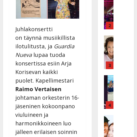
I
t
k
h
ä
y
v
v
2
Juhlakonsertti
ä
ä
on täynnä musiikillista
s
Tanssitäh
s
H
a
t
ilotulitusta, ja
Guardia
e
i
i
Nueva
lupaa tuoda
i
r
t
konsertissa esiin Arja
d
a
3
!
i
Korisevan kaikki
u
T
P
Tanssitäh
s
o
puolet. Kapellimestari
T
a
k
m
Raimo Vertaisen
ä
k
o
m
johtaman orkesterin 16-
m
a
h
i
ä
r
4
t
jäseninen kokoonpano
s
I
i
a
a
viuluineen ja
l
Haastatte
s
u
a
harmonikkoineen luo
H
e
e
s
t
u
V
jälleen erilaisen soinnin
n
:
t