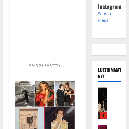
Instagram
Seuraa
meitä
MAINOS PÄÄTTYY
LUETUIMMAT
NYT
Musiikkiv
H
u
i
k
1
e
a
Keikat ja 