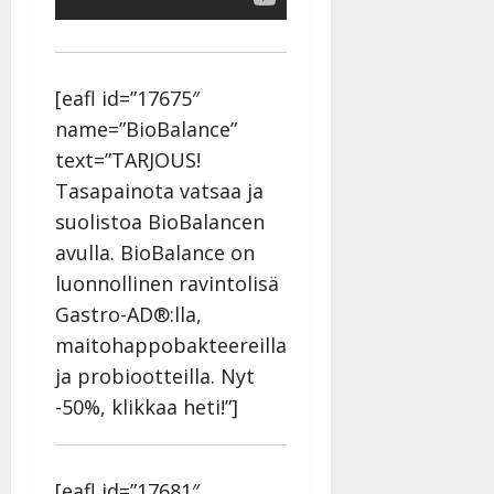
Päivitetty:
D
a
n
n
[eafl id=”17675″
y
name=”BioBalance”
l
text=”TARJOUS!
l
Tasapainota vatsaa ja
e
i
suolistoa BioBalancen
s
avulla. BioBalance on
o
luonnollinen ravintolisä
k
Gastro-AD®:lla,
i
i
maitohappobakteereilla
t
ja probiootteilla. Nyt
o
-50%, klikkaa heti!”]
s
Tanssiin.fi
Julkaistu:
[eafl id=”17681″