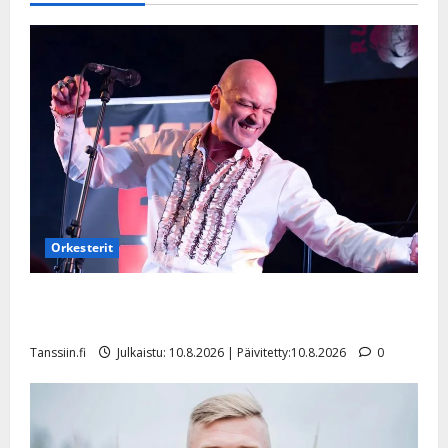
Päivitetty:22.8.2025
Orkesterit
Dimitri Keiski laihtui – vastaa nyt fanien huoleen
jaksamisestaan: ”Mikään ei ole ikuista”
Tanssiin.fi
Julkaistu: 10.8.2026 | Päivitetty:10.8.2026
0