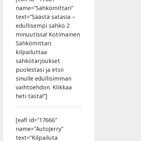
27.4.2025
name=”Sähkömittari”
|
text=”Säästä satasia –
Päivitetty:
edullisempi sähkö 2
minuutissa! Kotimainen
Sähkömittari
kilpailuttaa
sähkötarjoukset
puolestasi ja etsii
sinulle edullisimman
vaihtoehdon. Klikkaa
heti tästä!”]
[eafl id=”17666″
name=”AutoJerry”
text=”Kilpailuta