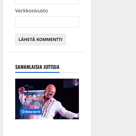
Verkkosivusto
SAMANLAISIA JUTTUJA
Orkesterit
Dimitri Keiski laihtui –
vastaa nyt fanien huoleen