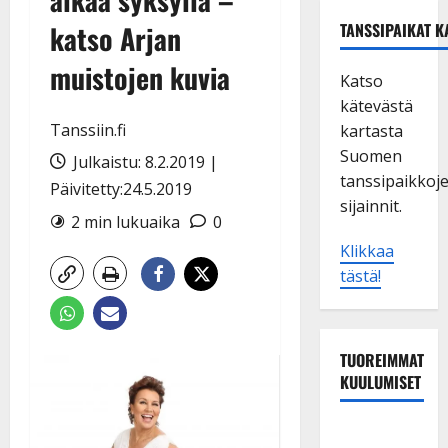
katso Arjan
TANSSIPAIKAT K
muistojen kuvia
Katso
kätevästä
Tanssiin.fi
kartasta
Suomen
Julkaistu: 8.2.2019 |
tanssipaikkoj
Päivitetty:24.5.2019
sijainnit.
2 min lukuaika
0
Klikkaa
tästä!
TUOREIMMAT
KUULUMISET
Dimitri