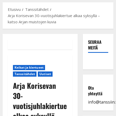
Etusivu
Tanssitähdet
Arja Korisevan 30-vuotisjuhlakiertue alkaa syksyllä –
katso Arjan muistojen kuvia
SEURAA
MEITÄ
Keikat ja kiertueet
Tanssitähdet
Uutiset
Arja Korisevan
Ota
30-
yhteyttä
info@tanssiin.f
vuotisjuhlakiertue
alkaa syksyllä –