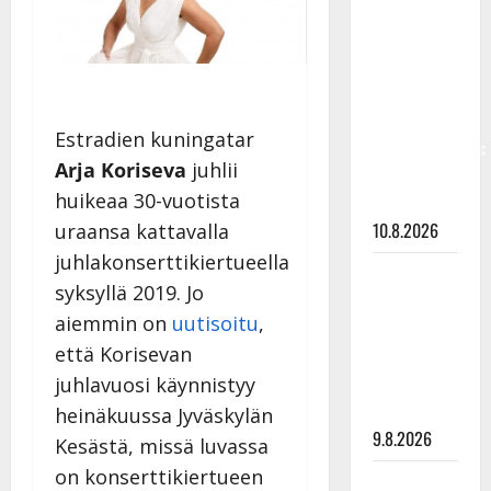
Keiski
laihtui –
vastaa nyt
fanien
huoleen
Estradien kuningatar
jaksamisestaan:
Arja Koriseva
juhlii
”Mikään ei
huikeaa 30-vuotista
ole ikuista”
10.8.2026
uraansa kattavalla
juhlakonserttikiertueella
Tangokuningas
syksyllä 2019. Jo
Aki Samuli
aiemmin on
uutisoitu
,
meni
että Korisevan
naimisiin –
hääkuva
juhlavuosi käynnistyy
julki
heinäkuussa Jyväskylän
9.8.2026
Kesästä, missä luvassa
on konserttikiertueen
Esko