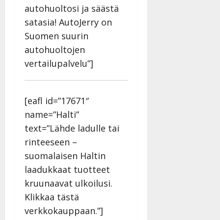
autohuoltosi ja säästä
satasia! AutoJerry on
Suomen suurin
autohuoltojen
vertailupalvelu”]
[eafl id=”17671″
name=”Halti”
text=”Lähde ladulle tai
rinteeseen –
suomalaisen Haltin
laadukkaat tuotteet
kruunaavat ulkoilusi.
Klikkaa tästä
verkkokauppaan.”]