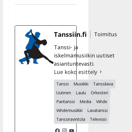
Tanssiin.fi
Toimitus
Tanssi- ja
iskelmämusiikin uutiset
asiantuntevasti.
Lue koko esittely
Tanssi
Musiikki
Tanssilava
Uutinen
Laulu
Orkesteri
Paritanssi
Media
Viihde
Viihdemusiikki
Lavatanssi
Tanssiravintola
Televisio