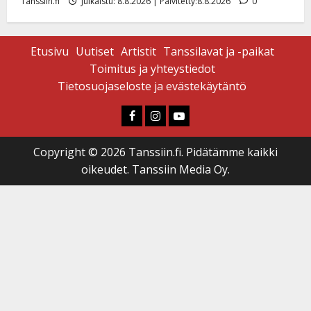
Tanssiin.fi
Julkaistu: 8.8.2026 | Päivitetty:8.8.2026
0
Etusivu
Uutiset
Artistit
Tanssilavat ja -paikat
Toimitus ja yhteystiedot
Tietosuojaseloste ja evästekäytäntö
Faceboook
Instagram
Youtube
Copyright © 2026 Tanssiin.fi. Pidätämme kaikki
oikeudet. Tanssiin Media Oy.