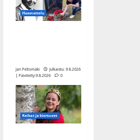
Haastattelu
Esko Rahkonen olisi
täyttänyt 90 vuotta – Arto
Rahkonen kävi haudalla ja
kertoo iskelmälegendan
viimeisistä vuosista
Jari Peltomäki
Julkaistu: 9.8.2026
| Päivitetty:9.8.2026
0
Keikat ja kiertueet
Tangokuningatar Raija
Mäntyniemi: matka tyssäsi