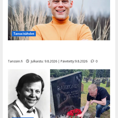
Tanssitähdet
Tangokuningas Aki Samuli meni naimisiin – hääkuva
julki
Tanssiin.fi
Julkaistu: 9.8.2026 | Päivitetty:9.8.2026
0