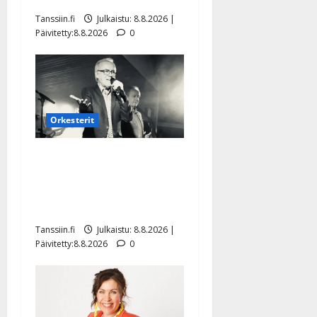
Tanssiin.fi
Julkaistu: 8.8.2026 |
Päivitetty:8.8.2026
0
Orkesterit
Matti Ruohonen viettää taas
synttäreitään täydessä
hiljaisuudessa – tämä on
tilanne nyt
Tanssiin.fi
Julkaistu: 8.8.2026 |
Päivitetty:8.8.2026
0