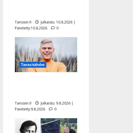
jaksamisestaan: ”Mikään ei
ole ikuista”
Tanssiin.fi
Julkaistu: 10.8.2026 |
Päivitetty:10.8.2026
0
Tanssitähdet
Tangokuningas Aki Samuli
meni naimisiin – hääkuva
julki
Tanssiin.fi
Julkaistu: 9.8.2026 |
Päivitetty:9.8.2026
0