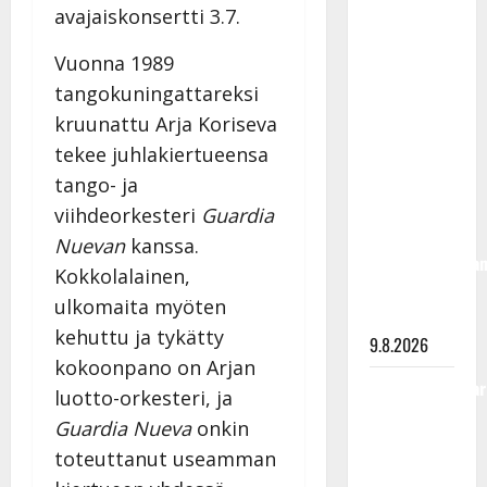
avajaiskonsertti 3.7.
Rahkonen
olisi
Vuonna 1989
täyttänyt
tangokuningattareksi
90 vuotta –
kruunattu Arja Koriseva
Arto
Rahkonen
tekee juhlakiertueensa
kävi
tango- ja
haudalla ja
viihdeorkesteri
Guardia
kertoo
Nuevan
kanssa.
iskelmälegenda
Kokkolalainen,
viimeisistä
ulkomaita myöten
vuosista
kehuttu ja tykätty
9.8.2026
kokoonpano on Arjan
Tangokuningatar
luotto-orkesteri, ja
Raija
Guardia Nueva
onkin
Mäntyniemi:
toteuttanut useamman
matka