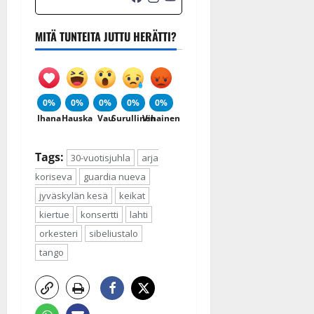
MITÄ TUNTEITA JUTTU HERÄTTI?
0%
0%
0%
0%
0%
Ihana
Hauska
Vau
Surullinen
Vihainen
Tags:
30-vuotisjuhla
arja
koriseva
guardia nueva
jyväskylän kesä
keikat
kiertue
konsertti
lahti
orkesteri
sibeliustalo
tango