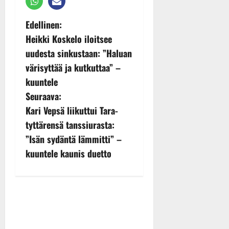
P
Edellinen:
Heikki Koskelo iloitsee
o
uudesta sinkustaan: ”Haluan
s
värisyttää ja kutkuttaa” –
kuuntele
t
Seuraava:
n
Kari Vepsä liikuttui Tara-
tyttärensä tanssiurasta:
a
”Isän sydäntä lämmitti” –
v
kuuntele kaunis duetto
i
g
a