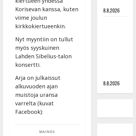
kiertueen yhdessä
tyssäsi
Korisevan kanssa, kuten
8.8.2026
viime joulun
Matti
kirkkokiertueenkin.
Ruohonen
viettää taas
Nyt myyntiin on tullut
synttäreitään
myös syyskuinen
täydessä
Lahden Sibelius-talon
hiljaisuudessa
konsertti.
– tämä on
tilanne nyt
Arja on julkaissut
8.8.2026
alkuvuoden ajan
muistoja uransa
varrelta (kuvat
Facebook):
MAINOS