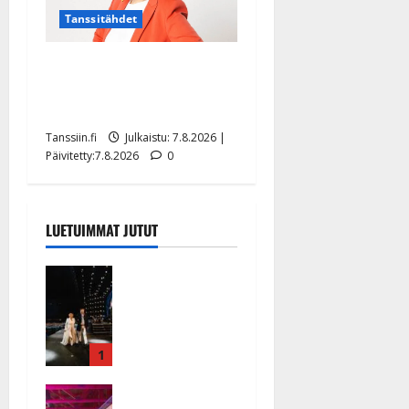
Tanssitähdet
TTK-tähti Anna Hanski
rakastaa tanssia – suru
tyttären syövästä painaa
Tanssiin.fi
Julkaistu: 7.8.2026 |
Päivitetty:7.8.2026
0
LUETUIMMAT JUTUT
Huikeat
hyvästit!
Tommi
saatteli
Katri
1
Helenan
Ikävä
lavalta