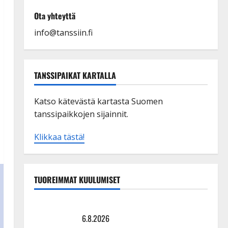
Ota yhteyttä
info@tanssiin.fi
TANSSIPAIKAT KARTALLA
Katso kätevästä kartasta Suomen
tanssipaikkojen sijainnit.
Klikkaa tästä!
TUOREIMMAT KUULUMISET
Sopiiko Edith Piaf tanssilavalle? Pirttijoki näyttää
mallia – video
6.8.2026