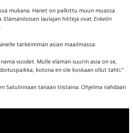
onessa mukana. Hänet on palkittu muun muassa
. Elämäniloisen laulajan hittejä ovat
Enkelin
.
hänelle tärkeimmän asian maailmassa:
i nämä vuodet. Mulle elämän suurin asia on se,
oituspaikka, kotona en ole koskaan ollut tähti.”
en Satulinnaan tänään tiistaina. Ohjelma nähdään