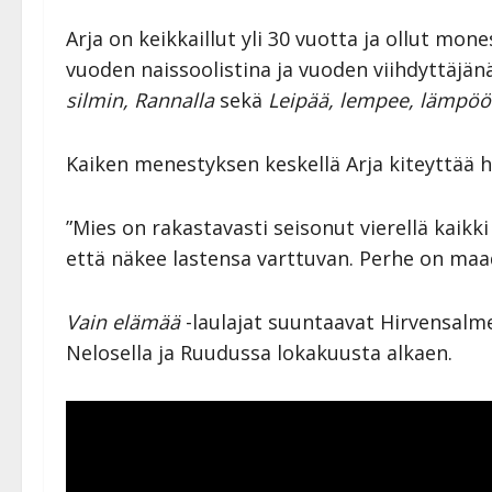
Arja on keikkaillut yli 30 vuotta ja ollut m
vuoden naissoolistina ja vuoden viihdyttäjänä
silmin, Rannalla
sekä
Leipää, lempee, lämpöö
Kaiken menestyksen keskellä Arja kiteyttää 
”Mies on rakastavasti seisonut vierellä kaikk
että näkee lastensa varttuvan. Perhe on maad
Vain elämää
-laulajat suuntaavat Hirvensalm
Nelosella ja Ruudussa lokakuusta alkaen.