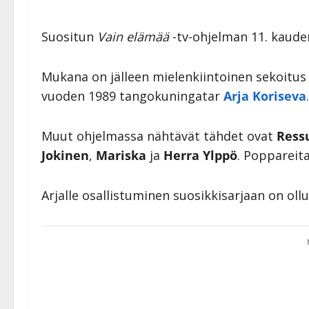
Suositun
Vain elämää
-tv-ohjelman 11. kauden 
Mukana on jälleen mielenkiintoinen sekoitus e
vuoden 1989 tangokuningatar
Arja Koriseva
.
Muut ohjelmassa nähtävät tähdet ovat
Ress
Jokinen
,
Mariska
ja
Herra Ylppö
. Poppareita,
Arjalle osallistuminen suosikkisarjaan on oll