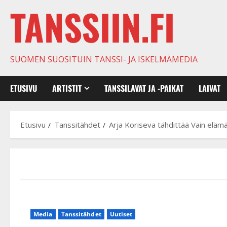
TANSSIIN.FI
SUOMEN SUOSITUIN TANSSI- JA ISKELMÄMEDIA
ETUSIVU
ARTISTIT
TANSSILAVAT JA -PAIKAT
LAIVAT
Etusivu
Tanssitähdet
Arja Koriseva tähdittää Vain eläm
Media
Tanssitähdet
Uutiset