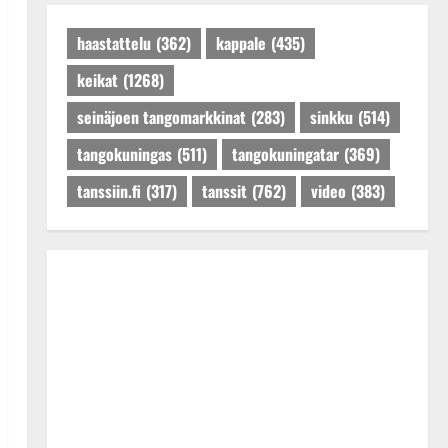
Päivitetty:27.4.2025
haastattelu
(362)
kappale
(435)
keikat
(1268)
seinäjoen tangomarkkinat
(283)
sinkku
(514)
tangokuningas
(511)
tangokuningatar
(369)
tanssiin.fi
(317)
tanssit
(762)
video
(383)