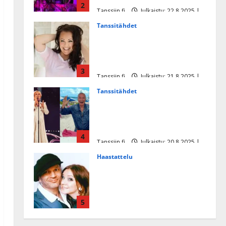
2
Tanssiin.fi
Julkaistu: 22.8.2025 |
Päivitetty:22.8.2025
Tanssitähdet
Heidi Pakarisen ja Mika
Pohjosen tytär kilpailee
missikisoissa
3
Tanssiin.fi
Julkaistu: 21.8.2025 |
Päivitetty:22.8.2025
Tanssitähdet
Tämä Ile Vainion runo Katri
Helenasta paisui hitiksi: ”Voi
tule Katri…”
4
Tanssiin.fi
Julkaistu: 20.8.2025 |
Päivitetty:22.8.2025
Haastattelu
Huikea rakkaustarina!
Dimitri Keiski ja Katja
juhlivat pian tinahäitään –
5
Dannylle iso kiitos
Tanssiin.fi
Julkaistu: 27.4.2025 |