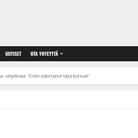
UUTISET
OTA YHTEYTTÄ
ää -ohjelmaa: ”OIen odottanut tätä kutsua!”