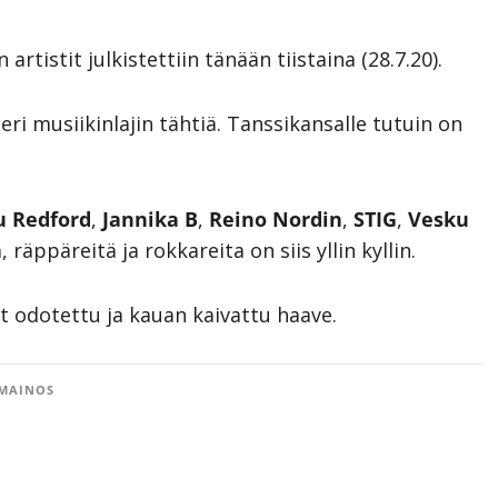
artistit julkistettiin tänään tiistaina (28.7.20).
ri musiikinlajin tähtiä. Tanssikansalle tutuin on
u Redford
,
Jannika B
,
Reino Nordin
,
STIG
,
Vesku
 räppäreitä ja rokkareita on siis yllin kyllin.
ut odotettu ja kauan kaivattu haave.
MAINOS