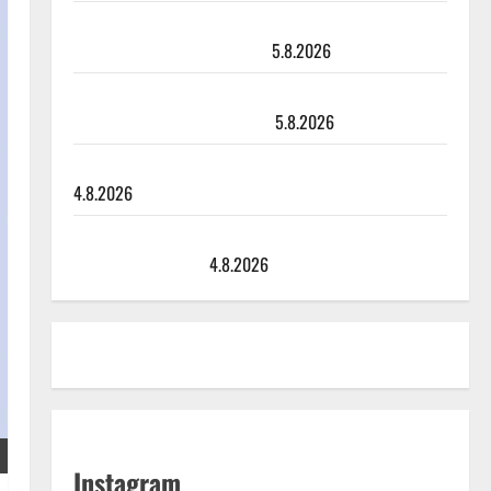
Leif Lindeman levytti: ”Kuvaa osuvasti uraani
pikkupojasta näihin päiviin”
5.8.2026
Jukka Hallikainen, 50, liikuttuu lapsenlapsistaan –
uusi laulu koskettaa syvältä
5.8.2026
Saija Tuupanen ei toivu – lääkäri: ”Vaakatasoon”
4.8.2026
Ilari Hämäläisen tangomatkan hinta: 10 000 eurolla
keikkoja sivu suun
4.8.2026
Instagram