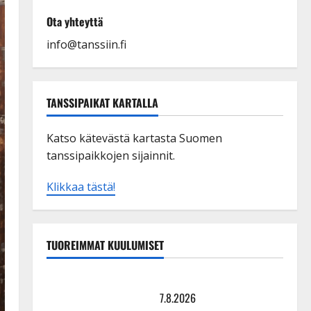
Ota yhteyttä
info@tanssiin.fi
TANSSIPAIKAT KARTALLA
Katso kätevästä kartasta Suomen
tanssipaikkojen sijainnit.
Klikkaa tästä!
TUOREIMMAT KUULUMISET
TTK-tähti Anna Hanski rakastaa tanssia – suru
tyttären syövästä painaa
7.8.2026