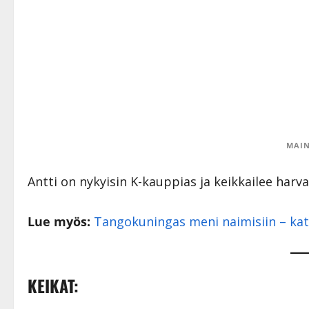
MAIN
Antti on nykyisin K-kauppias ja keikkailee harv
Lue myös:
Tangokuningas meni naimisiin – kats
KEIKAT: