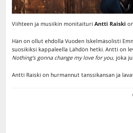
Viihteen ja musiikin monitaituri
Antti Raiski
on
Hän on ollut ehdolla Vuoden Iskelmäsolisti Emm
suosikiksi kappaleella Lähdön hetki. Antti on l
Nothing’s gonna change my love for you
, joka j
Antti Raiski on hurmannut tanssikansan ja lavat