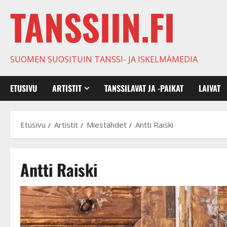
TANSSIIN.FI
SUOMEN SUOSITUIN TANSSI- JA ISKELMÄMEDIA
ETUSIVU
ARTISTIT
TANSSILAVAT JA -PAIKAT
LAIVAT
Etusivu
Artistit
Miestähdet
Antti Raiski
Antti Raiski