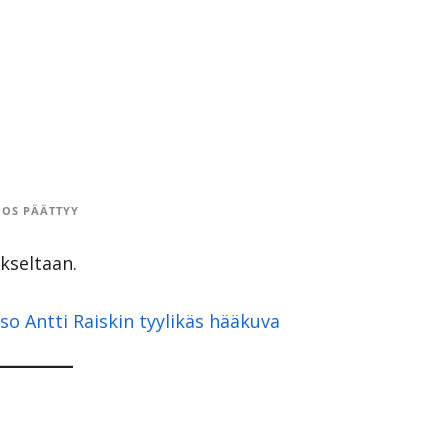
OS PÄÄTTYY
akseltaan.
o Antti Raiskin tyylikäs hääkuva