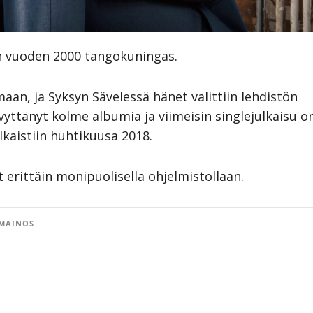
 vuoden 2000 tangokuningas.
aan, ja Syksyn Sävelessä hänet valittiin lehdistön
evyttänyt kolme albumia ja viimeisin singlejulkaisu o
ulkaistiin huhtikuusa 2018.
 erittäin monipuolisella ohjelmistollaan.
MAINOS