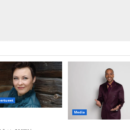
iertueet
Media
säyttävä ulostulo: ”Elämä toi
aisen yllätyksen…”
Tanssii tähtien kanssa -julkki