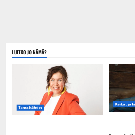
LUITKO JO NÄMÄ?
Keikat ja k
Tanssitähdet
Maikilta py
TTK-tähti Anna Hanski rakastaa tanssia –
eteeni sell
suru tyttären syövästä painaa