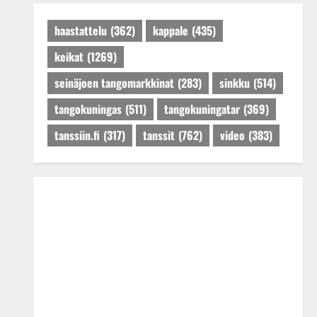
Päivitetty:27.4.2025
haastattelu
(362)
kappale
(435)
keikat
(1269)
seinäjoen tangomarkkinat
(283)
sinkku
(514)
tangokuningas
(511)
tangokuningatar
(369)
tanssiin.fi
(317)
tanssit
(762)
video
(383)