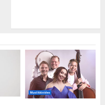
Musiikkivideo
kset julki:
Sopiiko Edith Piaf tanssilavalle?