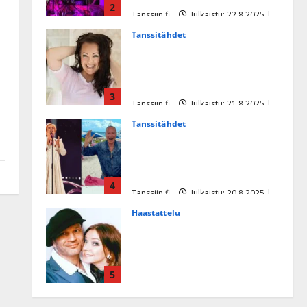
2
Tanssiin.fi
Julkaistu: 22.8.2025 |
Päivitetty:22.8.2025
Tanssitähdet
Heidi Pakarisen ja Mika
Pohjosen tytär kilpailee
missikisoissa
3
Tanssiin.fi
Julkaistu: 21.8.2025 |
Päivitetty:22.8.2025
Tanssitähdet
Tämä Ile Vainion runo Katri
Helenasta paisui hitiksi: ”Voi
tule Katri…”
4
Tanssiin.fi
Julkaistu: 20.8.2025 |
Päivitetty:22.8.2025
Haastattelu
Huikea rakkaustarina!
Dimitri Keiski ja Katja
juhlivat pian tinahäitään –
5
Dannylle iso kiitos
Tanssiin.fi
Julkaistu: 27.4.2025 |