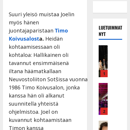
Suuri yleisö muistaa Joelin
myös hänen
LUETUIMMAT
juontajaparistaan
Timo
NYT
Koivusalost
a.
Heidän
kohtaamisessaan oli
Musiikkiv
H
kohtaloa: Hallikainen oli
u
tavannut ensimmäisenä
i
iltana häämatkallaan
k
1
Neuvostoliiton Sotšissa vuonna
e
a
Keikat ja 
1986 Timo Koivusalon, jonka
I
t
kanssa hän oli alkanut
k
h
suunnitella yhteistä
ä
y
v
v
ohjelmistoa. Joel on
2
ä
ä
kuvannut kohtaamistaan
s
Tanssitäh
s
Timon kanssa
H
a