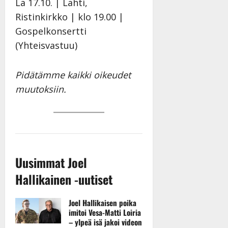
La 17.10. | Lahti,
Ristinkirkko | klo 19.00 |
Gospelkonsertti
(Yhteisvastuu)
Pidätämme kaikki oikeudet
muutoksiin.
Uusimmat Joel
Hallikainen -uutiset
Joel Hallikaisen poika
imitoi Vesa-Matti Loiria
– ylpeä isä jakoi videon