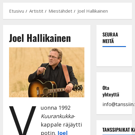
Etusivu
Artistit
Miestähdet
Joel Hallikainen
Joel Hallikainen
SEURAA
MEITÄ
Ota
V
yhteyttä
info@tanssiin.f
uonna 1992
Kuurankukka
-
kappale räjäytti
TANSSIPAIKAT K
potin.
Joel