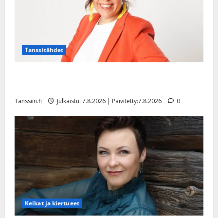
Tanssitähdet
TTK-tähti Anna Hanski rakastaa tanssia – suru
tyttären syövästä painaa
Tanssiin.fi
Julkaistu: 7.8.2026 | Päivitetty:7.8.2026
0
Keikat ja kiertueet