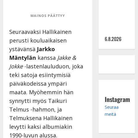
julkkikset
julki: Anna
Hanski
MAINOS PÄÄTTYY
liitää tv-
parketilla
Seuraavaksi Hallikainen
6.8.2026
perusti kouluaikaisen
ystävänsä
Jarkko
Mäntylän
kanssa
Jakke &
Jokke
-lastenlauluduon, joka
teki satoja esiintymisiä
päiväkodeissa ympäri
maata. Myöhemmin hän
Instagram
synnytti myös Taikuri
Seuraa
Telmus -hahmon, ja
meitä
Telmuksena Hallikainen
levytti kaksi albumiakin
1990-luvun alussa.