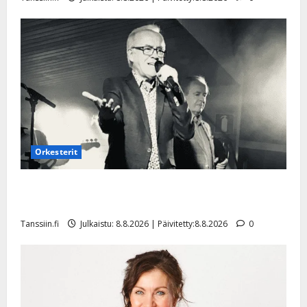
Orkesterit
Matti Ruohonen viettää taas synttäreitään täydessä
hiljaisuudessa – tämä on tilanne nyt
Tanssiin.fi
Julkaistu: 8.8.2026 | Päivitetty:8.8.2026
0