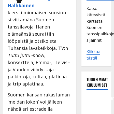
Hallikainen
Katso
kiersi ilmiömäisen suosion
kätevästä
siivittämänä Suomen
kartasta
tanssilavoja. Hänen
Suomen
elämäänsä seurattiin
tanssipaikkoj
sijainnit.
lööpeistä ja otsikoista.
Tuhansia lavakeikkoja, TV:n
Klikkaa
Tuttu juttu
-show,
tästä!
konsertteja, Emma-, Telvis–
ja Vuoden viihdyttäjä -
palkintoja, kultaa, platinaa
TUOREIMMAT
ja triplaplatinaa.
KUULUMISET
Suomen kansan rakastaman
Tangokuningatar
’meidän Joken’ voi jälleen
Raija
nähdä eri estradeilla
Mäntyniemi: