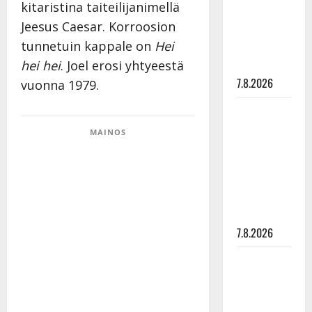
kitaristina taiteilijanimellä
suru
Jeesus Caesar. Korroosion
tyttären
tunnetuin kappale on
Hei
syövästä
painaa
hei hei
. Joel erosi yhtyeestä
7.8.2026
vuonna 1979.
Maikilta
pysäyttävä
MAINOS
ulostulo:
”Elämä toi
eteeni
sellaisen
yllätyksen…”
7.8.2026
Tanssii
tähtien
kanssa -