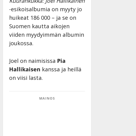
Kuurankukka: Joel Hallikainen
a
t
Päivitetty:
e
-esikoisalbumia on myyty jo
n
r
o
huikeat 186 000 – ja se on
t
i
k
i
…
Suomen kautta aikojen
o
n
”
o
viiden myydyimmän albumin
a
s
Tanssiin.fi
joukossa.
h
t
ä
Julkaistu:
e
i
20.8.2025
Joel on naimisissa
Pia
Tanssiin.fi
t
|
Hallikaisen
kanssa ja heillä
Päivitetty:
ä
Julkaistu:
on viisi lasta.
ä
17.8.2025
n
|
–
Päivitetty:
D
MAINOS
a
n
n
y
l