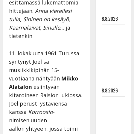
esittämässä lukemattomia
matka
hittejään.
Anna vierellesi
tyssäsi
8.8.2026
tulla, Sininen on kesäyö,
Kaarnalaivat, Sinulle
… ja
Matti
tietenkin
Ruohonen
viettää taas
synttäreitään
11. lokakuuta 1961 Turussa
täydessä
syntynyt Joel sai
hiljaisuudessa
musiikkikipinän 15-
– tämä on
vuotiaana nähtyään
Mikko
tilanne nyt
Alatalon
esiintyvän
8.8.2026
kitaroineen Raision lukiossa.
TTK-tähti
Joel perusti ystäviensä
Anna
kanssa
Korroosio
-
Hanski
nimisen uuden
rakastaa
aallon yhtyeen, jossa toimi
tanssia –