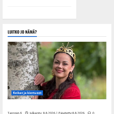
LUITKO JO NÄMÄ?
Keikat ja kiertueet
Tangokuningatar Raija Mäntyniemi: matka tyssäsi
Tanssiin.fi
Julkaistu: 8.8.2026 | Päivitetty:8.8.2026
0