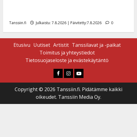
Maikilta pysäyttävä ulostulo: ”Elämä toi eteeni
sellaisen yllätyksen…”
Tanssiin.fi
Julkaistu: 7.8.2026 | Päivitetty:7.8.2026
0
Etusivu
Uutiset
Artistit
Tanssilavat ja -paikat
Toimitus ja yhteystiedot
Tietosuojaseloste ja evästekäytäntö
Faceboook
Instagram
Youtube
Copyright © 2026 Tanssiin.fi. Pidätämme kaikki
oikeudet. Tanssiin Media Oy.