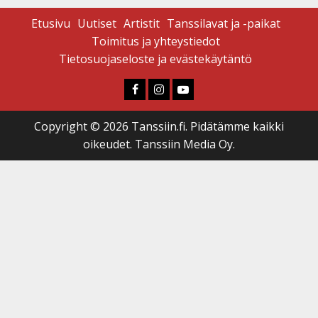
Etusivu
Uutiset
Artistit
Tanssilavat ja -paikat
Toimitus ja yhteystiedot
Tietosuojaseloste ja evästekäytäntö
Faceboook
Instagram
Youtube
Copyright © 2026 Tanssiin.fi. Pidätämme kaikki
oikeudet. Tanssiin Media Oy.