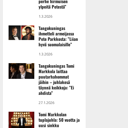
perhe hirmuisen
Inari
a
ylpeitä Petestä”
n
17.09.2026
1.3.2026
n
y
Lapland Hotels
Tangokuningas
l
Ylläskaltio, Äkäslompolo
ihmetteli armeijassa
l
Pete Parkkosta: ”Liian
e
hyvä suomalaisille”
18.09.2026
i
1.3.2026
s
Äkäshotelli
o
Kolari
Tangokuningas Tomi
k
Markkola laittaa
i
puutarhahommat
19.09.2026
i
jäihin – juhlakesä
t
täynnä keikkoja: ”Ei
Hepokatti
ahdista”
o
Tampere
s
27.1.2026
Tanssiin.fi
20.09.2026
Tomi Markkolan
Valkeaniemen Pirtti
Julkaistu:
tuplajuhla: 50 vuotta ja
uusi sinkku
27.4.2025
Tammela