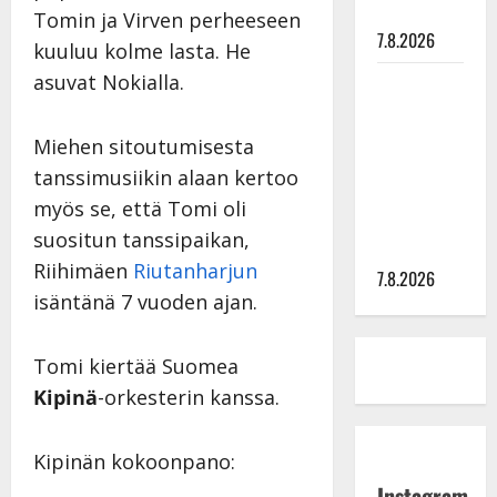
painaa
Tomin ja Virven perheeseen
7.8.2026
kuuluu kolme lasta. He
asuvat Nokialla.
Maikilta
pysäyttävä
ulostulo:
Miehen sitoutumisesta
”Elämä toi
tanssimusiikin alaan kertoo
eteeni
myös se, että Tomi oli
sellaisen
suositun tanssipaikan,
yllätyksen…”
Riihimäen
Riutanharjun
7.8.2026
isäntänä 7 vuoden ajan.
Tomi kiertää Suomea
Kipinä
-orkesterin kanssa.
Kipinän kokoonpano:
Instagram