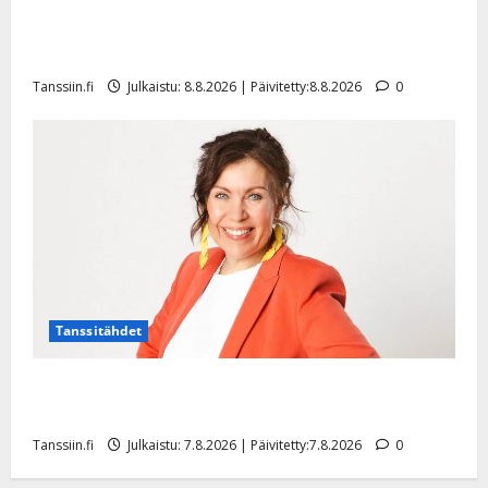
Matti Ruohonen viettää taas synttäreitään täydessä
07.11.2026
hiljaisuudessa – tämä on tilanne nyt
Härmän Kylpylä
Tanssiin.fi
Julkaistu: 8.8.2026 | Päivitetty:8.8.2026
0
Ylihärmä - Kauhava
Tanssitähdet
TTK-tähti Anna Hanski rakastaa tanssia – suru
tyttären syövästä painaa
Tanssiin.fi
Julkaistu: 7.8.2026 | Päivitetty:7.8.2026
0