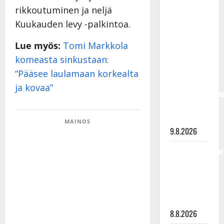
täyttänyt
rikkoutuminen ja neljä
90 vuotta –
Kuukauden levy -palkintoa.
Arto
Rahkonen
Lue myös:
Tomi Markkola
kävi
komeasta sinkustaan:
haudalla ja
“Pääsee laulamaan korkealta
kertoo
ja kovaa”
iskelmälegenda
viimeisistä
vuosista
MAINOS
9.8.2026
Tangokuningatar
Raija
Mäntyniemi:
matka
tyssäsi
8.8.2026