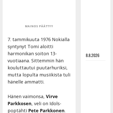
Matti
Ruohonen
viettää taas
synttäreitään
MAINOS PÄÄTTYY
täydessä
hiljaisuudessa
7. tammikuuta 1976 Nokialla
– tämä on
syntynyt Tomi aloitti
tilanne nyt
harmonikan soiton 13-
8.8.2026
vuotiaana. Sittemmin hän
TTK-tähti
kouluttautui puutarhuriksi,
Anna
mutta lopulta musiikista tuli
Hanski
hänelle ammatti.
rakastaa
tanssia –
Hänen vaimonsa,
Virve
suru
tyttären
Parkkosen
, veli on Idols-
syövästä
poptähti
Pete Parkkonen
.