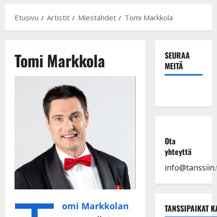
Etusivu
Artistit
Miestähdet
Tomi Markkola
Tomi Markkola
SEURAA
MEITÄ
Ota
yhteyttä
info@tanssiin.f
omi Markkolan
TANSSIPAIKAT K