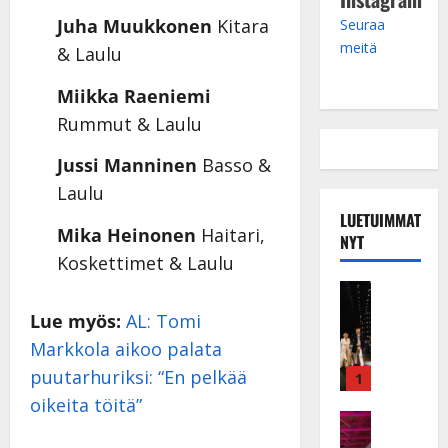
Juha Muukkonen
Kitara
Seuraa
meitä
& Laulu
Miikka Raeniemi
Rummut & Laulu
Jussi Manninen
Basso &
Laulu
LUETUIMMAT
Mika Heinonen
Haitari,
NYT
Koskettimet & Laulu
Musiikkiv
H
Lue myös:
AL: Tomi
u
Markkola aikoo palata
i
k
puutarhuriksi: “En pelkää
1
e
oikeita töitä”
a
Keikat ja 
I
t