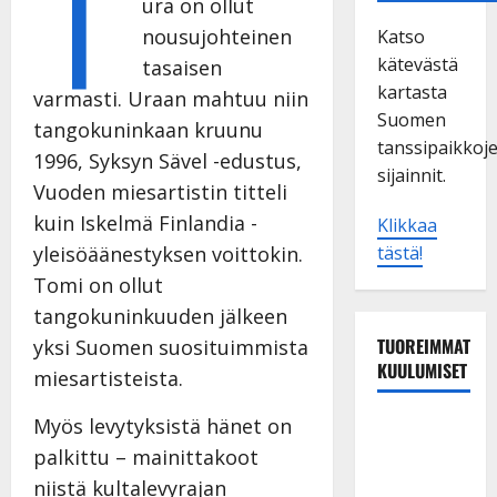
T
ura on ollut
nousujohteinen
Katso
kätevästä
tasaisen
kartasta
varmasti. Uraan mahtuu niin
Suomen
tangokuninkaan kruunu
tanssipaikkoj
1996, Syksyn Sävel -edustus,
sijainnit.
Vuoden miesartistin titteli
kuin Iskelmä Finlandia -
Klikkaa
tästä!
yleisöäänestyksen voittokin.
Tomi on ollut
tangokuninkuuden jälkeen
TUOREIMMAT
yksi Suomen suosituimmista
KUULUMISET
miesartisteista.
Myös levytyksistä hänet on
Esko
Rahkonen
palkittu – mainittakoot
olisi
niistä kultalevyrajan