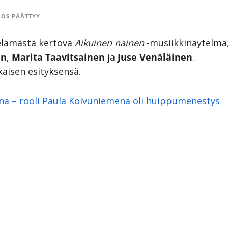
OS PÄÄTTYY
 elämästä kertova
Aikuinen nainen
-musiikkinäytelmä
en
,
Marita Taavitsainen
ja
Juse Venäläinen
.
aisen esityksensä.
na – rooli Paula Koivuniemenä oli huippumenestys