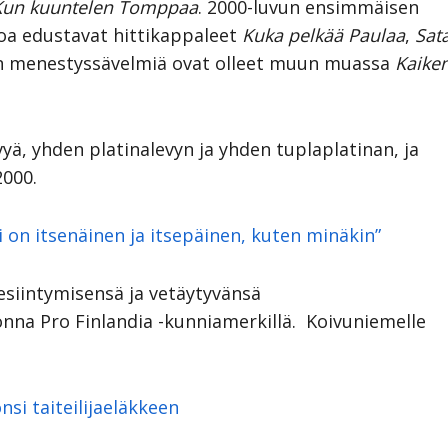
Kun kuuntelen Tomppaa
. 2000-luvun ensimmäisen
oa edustavat hittikappaleet
Kuka pelkää Paulaa
,
Sat
en menestyssävelmiä ovat olleet muun muassa
Kaike
yä, yhden platinalevyn ja yhden tuplaplatinan,
ja
2000.
i on itsenäinen ja itsepäinen, kuten minäkin”
 esiintymisensä ja vetäytyvänsä
onna Pro Finlandia -kunniamerkillä. Koivuniemelle
nsi taiteilijaeläkkeen