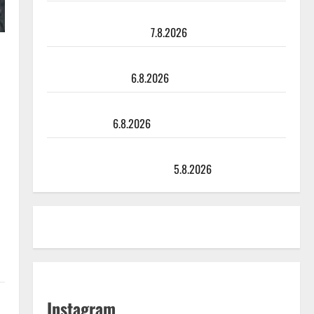
Maikilta pysäyttävä ulostulo: ”Elämä toi eteeni
sellaisen yllätyksen…”
7.8.2026
Tanssii tähtien kanssa -julkkikset julki: Anna Hanski
liitää tv-parketilla
6.8.2026
Sopiiko Edith Piaf tanssilavalle? Pirttijoki näyttää
mallia – video
6.8.2026
Leif Lindeman levytti: ”Kuvaa osuvasti uraani
pikkupojasta näihin päiviin”
5.8.2026
Instagram