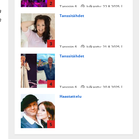
2
Tanssiin.fi
Julkaistu: 22.8.2025 |
a
Päivitetty:22.8.2025
Tanssitähdet
n
Heidi Pakarisen ja Mika
Pohjosen tytär kilpailee
missikisoissa
3
Tanssiin.fi
Julkaistu: 21.8.2025 |
Päivitetty:22.8.2025
Tanssitähdet
Tämä Ile Vainion runo Katri
Helenasta paisui hitiksi: ”Voi
tule Katri…”
4
Tanssiin.fi
Julkaistu: 20.8.2025 |
Päivitetty:22.8.2025
Haastattelu
Huikea rakkaustarina!
Dimitri Keiski ja Katja
juhlivat pian tinahäitään –
5
Dannylle iso kiitos
Tanssiin.fi
Julkaistu: 27.4.2025 |