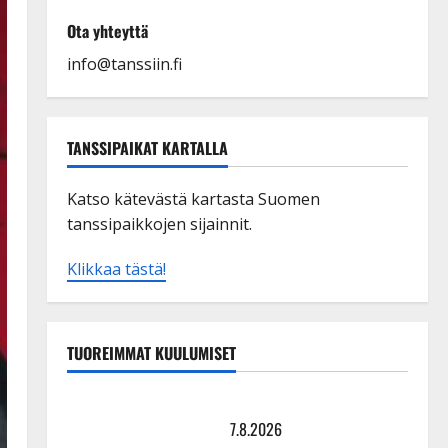
Ota yhteyttä
info@tanssiin.fi
TANSSIPAIKAT KARTALLA
Katso kätevästä kartasta Suomen
tanssipaikkojen sijainnit.
Klikkaa tästä!
TUOREIMMAT KUULUMISET
TTK-tähti Anna Hanski rakastaa tanssia – suru
tyttären syövästä painaa
7.8.2026