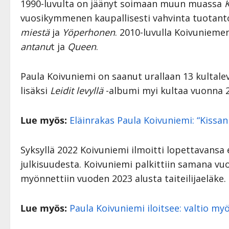
1990-luvulta on jäänyt soimaan muun muassa
vuosikymmenen kaupallisesti vahvinta tuotant
miestä
ja
Yöperhonen
. 2010-luvulla Koivuniem
antanu
t ja
Queen
.
Paula Koivuniemi on saanut urallaan 13 kultalev
lisäksi
Leidit levyllä
-albumi myi kultaa vuonna 
Lue myös:
Eläinrakas Paula Koivuniemi: “Kissan
Syksyllä 2022 Koivuniemi ilmoitti lopettavansa
julkisuudesta. Koivuniemi palkittiin samana vu
myönnettiin vuoden 2023 alusta taiteilijaeläke.
Lue myös:
Paula Koivuniemi iloitsee: valtio myö