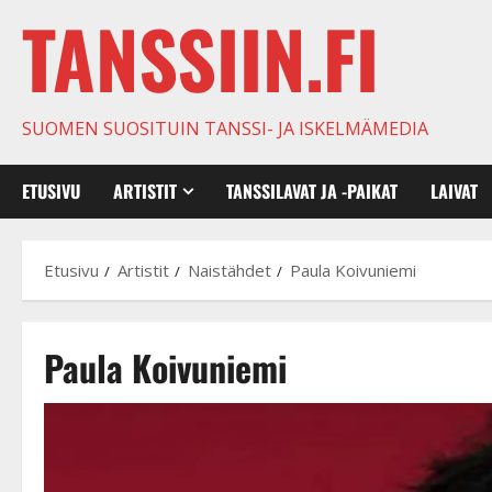
TANSSIIN.FI
SUOMEN SUOSITUIN TANSSI- JA ISKELMÄMEDIA
ETUSIVU
ARTISTIT
TANSSILAVAT JA -PAIKAT
LAIVAT
Etusivu
Artistit
Naistähdet
Paula Koivuniemi
Paula Koivuniemi