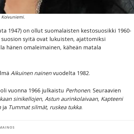
 Koivuniemi.
uta 1947) on ollut suomalaisten kestosuosikki 1960-
suosion syitä ovat lukuisten, ajattomiksi
lla hänen omaleimainen, käheän matala
elmä
Aikuinen nainen
vuodelta 1982.
oli vuonna 1966 julkaistu
Perhonen
. Seuraavien
ikaan sinikellojen, Astun aurinkolaivaan, Kapteeni
n
ja
Tummat silmät, ruskea tukka
.
MAINOS