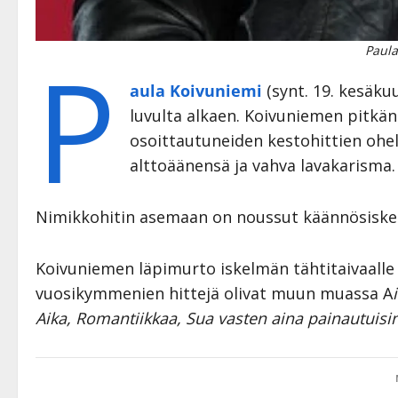
P
Paula
aula Koivuniemi
(synt. 19. kesäku
luvulta alkaen. Koivuniemen pitkän 
osoittautuneiden kestohittien ohe
alttoäänensä ja vahva lavakarisma.
Nimikkohitin asemaan on noussut käännösisk
Koivuniemen läpimurto iskelmän tähtitaivaalle 
vuosikymmenien hittejä olivat muun muassa A
Aika, Romantiikkaa, Sua vasten aina painautuisi