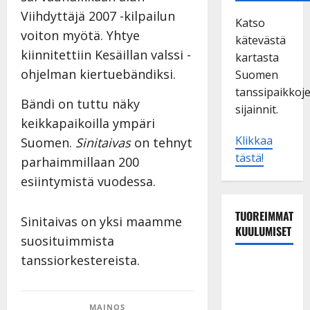
Viihdyttäjä 2007 -kilpailun
Katso
voiton myötä. Yhtye
kätevästä
kiinnitettiin Kesäillan valssi -
kartasta
ohjelman kiertuebändiksi.
Suomen
tanssipaikkoj
Bändi on tuttu näky
sijainnit.
keikkapaikoilla ympäri
Klikkaa
Suomen.
Sinitaivas
on tehnyt
tästä!
parhaimmillaan 200
esiintymistä vuodessa.
TUOREIMMAT
Sinitaivas on yksi maamme
KUULUMISET
suosituimmista
tanssiorkestereista.
TTK-tähti
Anna
Hanski
MAINOS