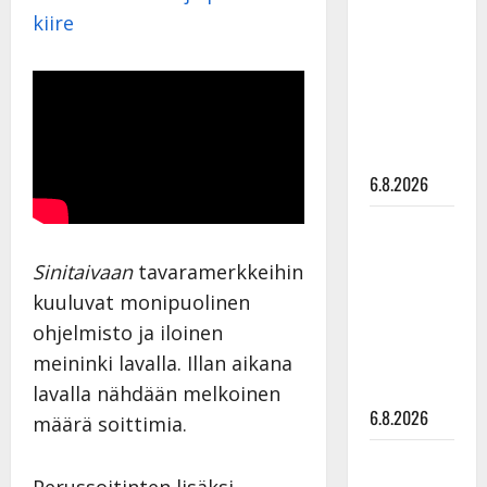
kanssa -
kiire
julkkikset
julki: Anna
Hanski
liitää tv-
parketilla
6.8.2026
Sopiiko
Edith Piaf
Sinitaivaan
tavaramerkkeihin
tanssilavalle?
kuuluvat monipuolinen
Pirttijoki
ohjelmisto ja iloinen
näyttää
meininki lavalla. Illan aikana
mallia –
video
lavalla nähdään melkoinen
6.8.2026
määrä soittimia.
Leif
Perussoitinten lisäksi