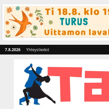
Skip
to
content
7.8.2026
Yhteystiedot