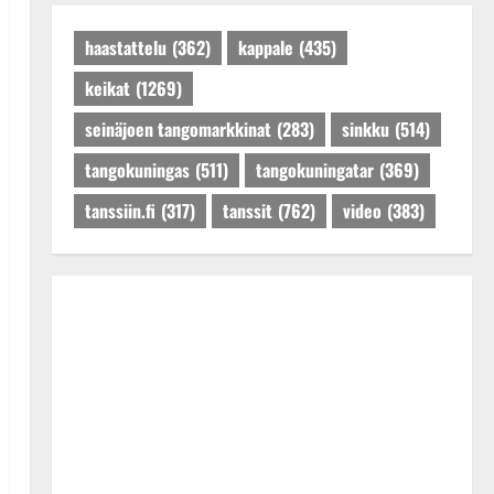
Päivitetty:27.4.2025
haastattelu
(362)
kappale
(435)
keikat
(1269)
seinäjoen tangomarkkinat
(283)
sinkku
(514)
tangokuningas
(511)
tangokuningatar
(369)
tanssiin.fi
(317)
tanssit
(762)
video
(383)