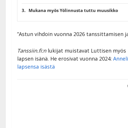
Mukana myös Yölinnusta tuttu muusikko
”Astun vihdoin vuonna 2026 tanssittamisen jal
Tanssiin.fi:n
lukijat muistavat Luttisen myös 
lapsen isänä. He erosivat vuonna 2024:
Anneli
lapsensa isästä