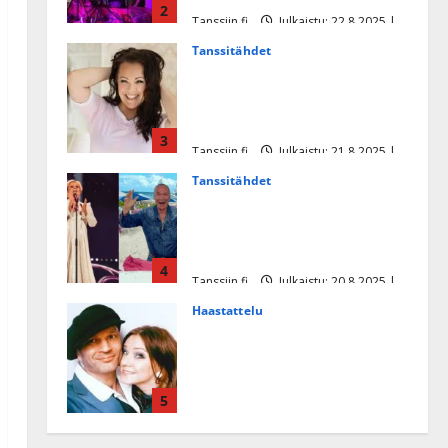
2
Tanssiin.fi
Julkaistu: 22.8.2025 |
Päivitetty:22.8.2025
Tanssitähdet
Heidi Pakarisen ja Mika
Pohjosen tytär kilpailee
missikisoissa
3
Tanssiin.fi
Julkaistu: 21.8.2025 |
Päivitetty:22.8.2025
Tanssitähdet
Tämä Ile Vainion runo Katri
Helenasta paisui hitiksi: ”Voi
tule Katri…”
4
Tanssiin.fi
Julkaistu: 20.8.2025 |
Päivitetty:22.8.2025
Haastattelu
Huikea rakkaustarina!
Dimitri Keiski ja Katja
juhlivat pian tinahäitään –
5
Dannylle iso kiitos
Tanssiin.fi
Julkaistu: 27.4.2025 |