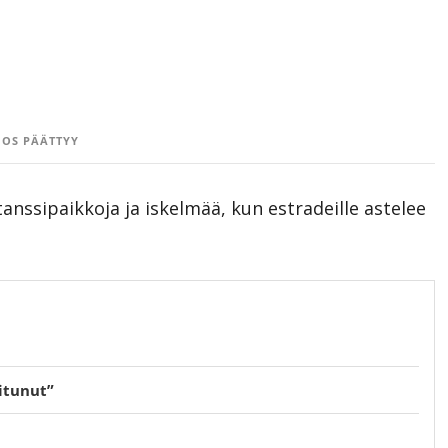
OS PÄÄTTYY
nssipaikkoja ja iskelmää, kun estradeille astelee
oitunut”