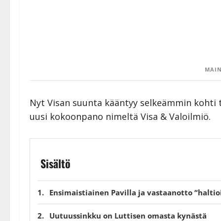
MAIN
Nyt Visan suunta kääntyy selkeämmin kohti ta
uusi kokoonpano nimeltä Visa & Valoilmiö.
Sisältö
Ensimaistiainen Pavilla ja vastaanotto “halti
Uutuussinkku on Luttisen omasta kynästä