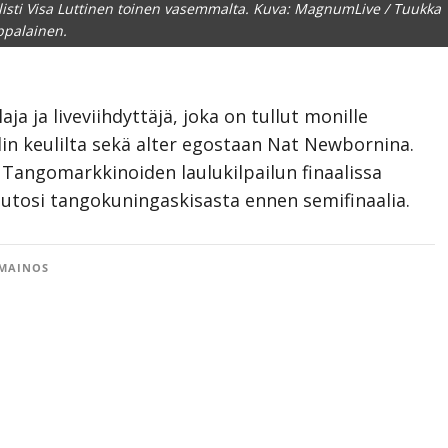
olisti Visa Luttinen toinen vasemmalta. Kuva: MagnumLive / Tuukka
ppalainen.
aja ja liveviihdyttäjä, joka on tullut monille
in keulilta sekä alter egostaan Nat Newbornina.
Tangomarkkinoiden laulukilpailun finaalissa
utosi tangokuningaskisasta ennen semifinaalia.
MAINOS