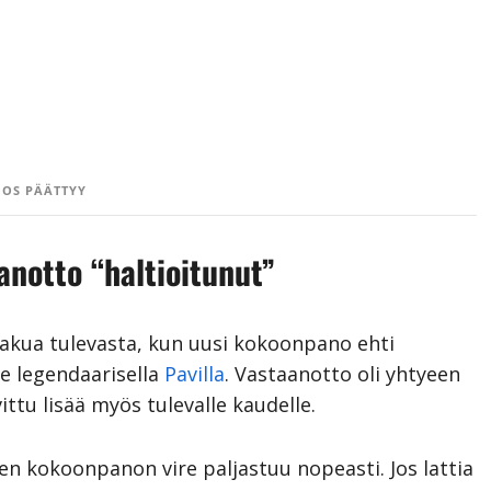
OS PÄÄTTYY
anotto “haltioitunut”
kua tulevasta, kun uusi kokoonpano ehti
e legendaarisella
Pavilla
. Vastaanotto oli yhtyeen
ttu lisää myös tulevalle kaudelle.
den kokoonpanon vire paljastuu nopeasti. Jos lattia