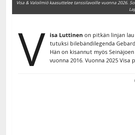
Visa & Valoilmiö kaasuttelee tanssilavoille vuonna 2026. S
La
V
isa Luttinen
on pitkän linjan laul
tutuksi bilebändilegenda Gebard
Hän on kisannut myös Seinäjoen 
vuonna 2016. Vuonna 2025 Visa p