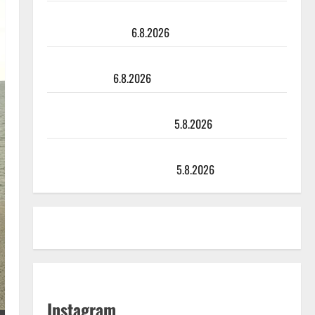
Tanssii tähtien kanssa -julkkikset julki: Anna Hanski
liitää tv-parketilla
6.8.2026
Sopiiko Edith Piaf tanssilavalle? Pirttijoki näyttää
mallia – video
6.8.2026
Leif Lindeman levytti: ”Kuvaa osuvasti uraani
pikkupojasta näihin päiviin”
5.8.2026
Jukka Hallikainen, 50, liikuttuu lapsenlapsistaan –
uusi laulu koskettaa syvältä
5.8.2026
Instagram