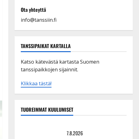
Ota yhteyttä
info@tanssiin.fi
TANSSIPAIKAT KARTALLA
Katso kätevästä kartasta Suomen
tanssipaikkojen sijainnit.
Klikkaa tästä!
TUOREIMMAT KUULUMISET
Maikilta pysäyttävä ulostulo: ”Elämä toi eteeni
sellaisen yllätyksen…”
7.8.2026