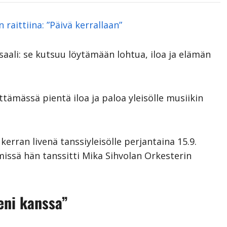
raittiina: ”Päivä kerrallaan”
aali: se kutsuu löytämään lohtua, iloa ja elämän
ttämässä pientä iloa ja paloa yleisölle musiikin
rran livenä tanssiyleisölle perjantaina 15.9.
 missä hän tanssitti Mika Sihvolan Orkesterin
eni kanssa”