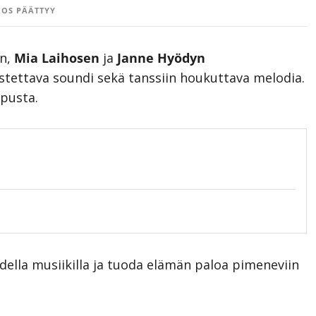
OS PÄÄTTYY
in,
Mia Laihosen
ja
Janne Hyödyn
stettava soundi sekä tanssiin houkuttava melodia.
opusta.
uudella musiikilla ja tuoda elämän paloa pimeneviin