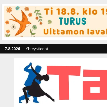
Skip
to
content
7.8.2026
Yhteystiedot