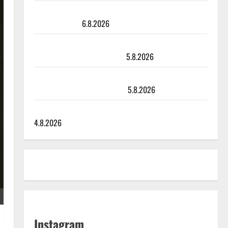
Sopiiko Edith Piaf tanssilavalle? Pirttijoki näyttää
mallia – video
6.8.2026
Leif Lindeman levytti: ”Kuvaa osuvasti uraani
pikkupojasta näihin päiviin”
5.8.2026
Jukka Hallikainen, 50, liikuttuu lapsenlapsistaan –
uusi laulu koskettaa syvältä
5.8.2026
Saija Tuupanen ei toivu – lääkäri: ”Vaakatasoon”
4.8.2026
Instagram