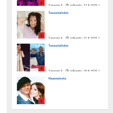
2
Tanssiin.fi
Julkaistu: 22.8.2025 |
Päivitetty:22.8.2025
Tanssitähdet
Heidi Pakarisen ja Mika
Pohjosen tytär kilpailee
missikisoissa
3
Tanssiin.fi
Julkaistu: 21.8.2025 |
Päivitetty:22.8.2025
Tanssitähdet
Tämä Ile Vainion runo Katri
Helenasta paisui hitiksi: ”Voi
tule Katri…”
4
Tanssiin.fi
Julkaistu: 20.8.2025 |
Päivitetty:22.8.2025
Haastattelu
Huikea rakkaustarina!
Dimitri Keiski ja Katja
juhlivat pian tinahäitään –
5
Dannylle iso kiitos
Tanssiin.fi
Julkaistu: 27.4.2025 |