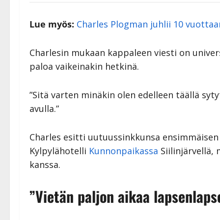
Lue myös:
Charles Plogman juhlii 10 vuottaan 
Charlesin mukaan kappaleen viesti on univers
paloa vaikeinakin hetkinä.
”Sitä varten minäkin olen edelleen täällä syty
avulla.”
Charles esitti uutuussinkkunsa ensimmäisen ke
Kylpylähotelli
Kunnonpaikassa
Siilinjärvellä,
kanssa.
”Vietän paljon aikaa lapsenlaps