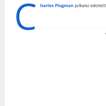
C
harles Plogman
julkaisi odotett