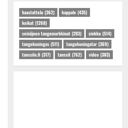
Päivitetty:27.4.2025
haastattelu
(362)
kappale
(435)
keikat
(1268)
seinäjoen tangomarkkinat
(283)
sinkku
(514)
tangokuningas
(511)
tangokuningatar
(369)
tanssiin.fi
(317)
tanssit
(762)
video
(383)