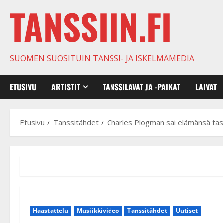
TANSSIIN.FI
SUOMEN SUOSITUIN TANSSI- JA ISKELMÄMEDIA
ETUSIVU
ARTISTIT
TANSSILAVAT JA -PAIKAT
LAIVAT
Etusivu
Tanssitähdet
Charles Plogman sai elämänsä tasap
Haastattelu
Musiikkivideo
Tanssitähdet
Uutiset