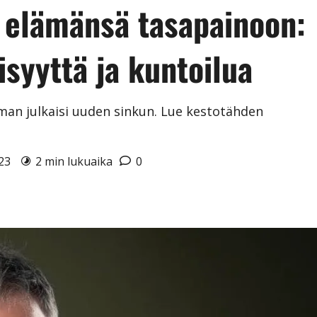
 elämänsä tasapainoon:
isyyttä ja kuntoilua
man julkaisi uuden sinkun. Lue kestotähden
023
2 min lukuaika
0