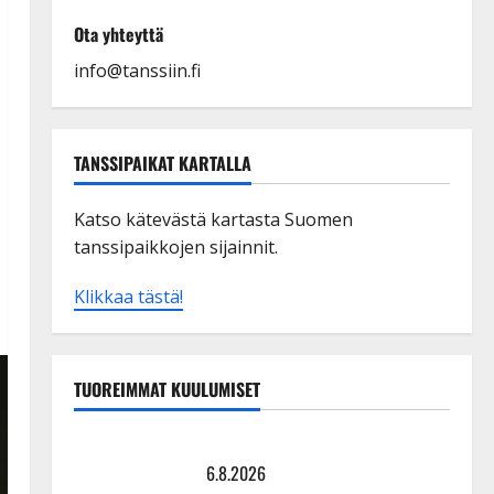
Ota yhteyttä
info@tanssiin.fi
TANSSIPAIKAT KARTALLA
Katso kätevästä kartasta Suomen
tanssipaikkojen sijainnit.
Klikkaa tästä!
TUOREIMMAT KUULUMISET
Tanssii tähtien kanssa -julkkikset julki: Anna Hanski
liitää tv-parketilla
6.8.2026