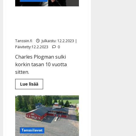
Charles Plogman juhlii 10
vuottaan raittiina: ”Päivä
kerrallaan”
Tanssiin.fi
Julkaistu: 12.2.2023 |
Päivitetty:12.2.2023
0
Charles Plogman sulki
korkin tasan 10 vuotta
sitten.
Lue
Lue lisää
lisää
aiheesta
Charles
Plogman
juhlii
10
vuottaan
raittiina:
”Päivä
kerrallaan”
Tanssilavat