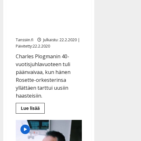
Charles Plogman yllättyi
– menettää Rosetten
tangokuninkaallisille:
”Tieto tuli puskista”
Tanssiin.fi
Julkaistu: 22.2.2020 |
Päivitetty:22.2.2020
Charles Plogmanin 40-
vuotisjuhlavuoteen tuli
päänvaivaa, kun hänen
Rosette-orkesterinsa
yllättäen tarttui uusiin
haasteisiin.
Lue
Lue lisää
lisää
aiheesta
Charles
Plogman
yllättyi
–
menettää