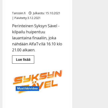
16.10.
Tanssiin.fi
Julkaistu: 15.10.2021
| Päivitetty:3.12.2021
Perinteinen Syksyn Sävel -
kilpailu huipentuu
lauantaina finaaliin, joka
nähdään AlfaTv:llä 16.10 klo
21.00 alkaen.
Lue
Lue lisää
lisää
aiheesta
Syksyn
Sävel
-
finaali
nähdään
suorana
Musiikkivideo
Alfalla
16.10.
Äänestä suosikkiasi: