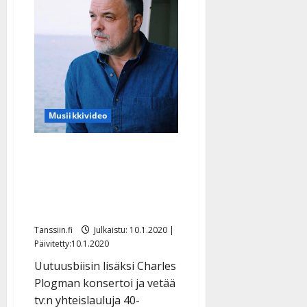
Rosetten
tangokuninkaallisille:
”Tieto
tuli
puskista”
Musiikkivideo
Charles Plogman aloitti
juhlavuotensa
rakkaussinkulla: ”Laulu
huumaavasta tunteesta”
Tanssiin.fi
Julkaistu: 10.1.2020 |
Päivitetty:10.1.2020
Uutuusbiisin lisäksi Charles
Plogman konsertoi ja vetää
tv:n yhteislauluja 40-