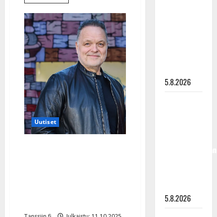
lisää
”Kuvaa
aiheesta
Juhlavuottaan
osuvasti
viettävä
Charles
uraani
Plogman:
raskas
pikkupojasta
peruutuspäätös
näihin
päiviin”
5.8.2026
Jukka
Hallikainen,
Uutiset
50,
liikuttuu
Kirja: Vanhempien
lapsenlapsistaan
kuolemat pakottivat
– uusi laulu
koskettaa
elämänmuutokseen –
syvältä
näin Charles Plogman
5.8.2026
päihitti alkoholismin
Tanssiin.fi
Julkaistu: 11.10.2025