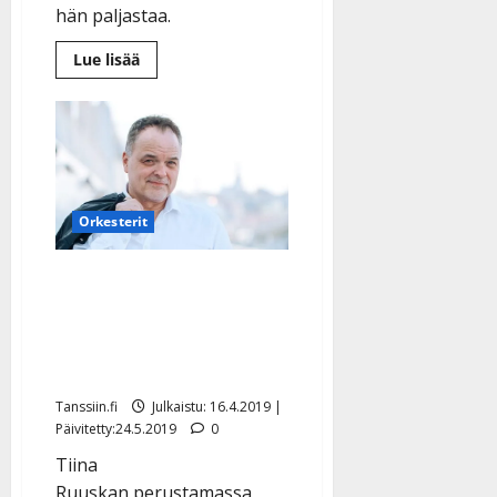
hän paljastaa.
Lue
Lue lisää
lisää
aiheesta
Charles
Plogman
valmistautuu
juhlavuoteen
–
uusi
sinkku
on
Orkesterit
”lohduttava
ja
kannustava”
Charles Plogmanin poika
alkaa säestää isäänsä –
Rosettessa taas
soittajamuutos
Tanssiin.fi
Julkaistu: 16.4.2019 |
Päivitetty:24.5.2019
0
Tiina
Ruuskan perustamassa,