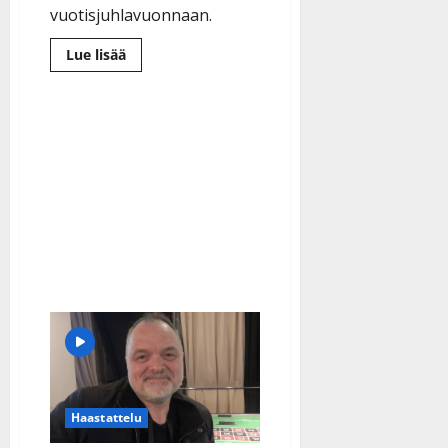
vuotisjuhlavuonnaan.
Lue
Lue lisää
lisää
aiheesta
Charles
Plogman
aloitti
juhlavuotensa
rakkaussinkulla:
”Laulu
huumaavasta
tunteesta”
Haastattelu