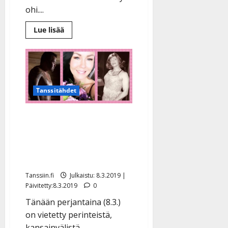
ohi....
Lue
Lue lisää
lisää
aiheesta
Charles
Plogman
kuulovaivoistaan:
”Tinnitus
tuli
jäädäkseen”
Tanssitähdet
Tanssitähdet juhlistivat
naistenpäivää: Paljasta
pintaa, ruusuja ja runoja
– katso jättikooste
Tanssiin.fi
Julkaistu: 8.3.2019 |
Päivitetty:8.3.2019
0
Tänään perjantaina (8.3.)
on vietetty perinteistä,
kansainvälistä