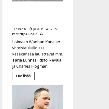
Wanha Kanala laulattaa ja
tanssittaa: ”Vihdoinkin
pääsemme vauhtiin”
Tanssiin.fi
Julkaistu: 4.6.2022 |
Päivitetty:4.6.2022
0
Loimaan Wanhan Kanalan
yhteislauluilloissa
kesäkansaa laulattavat mm.
Tarja Lunnas, Risto Nevala
ja Charles Plogman.
Lue
Lue lisää
lisää
aiheesta
Wanha
Kanala
laulattaa
ja
tanssittaa:
”Vihdoinkin
pääsemme