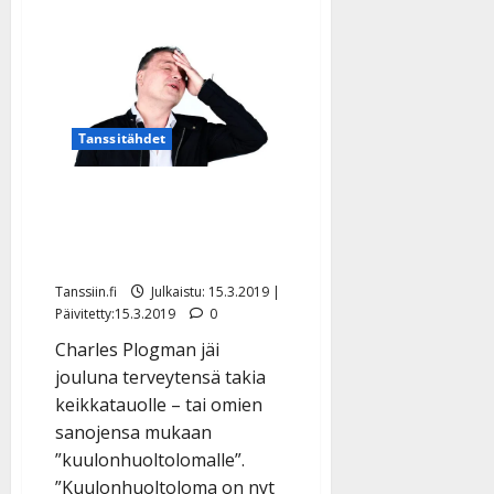
Tanssitähdet
Charles Plogman
kuulovaivoistaan:
”Tinnitus tuli jäädäkseen”
Tanssiin.fi
Julkaistu: 15.3.2019 |
Päivitetty:15.3.2019
0
Charles Plogman jäi
jouluna terveytensä takia
keikkatauolle – tai omien
sanojensa mukaan
”kuulonhuoltolomalle”.
”Kuulonhuoltoloma on nyt