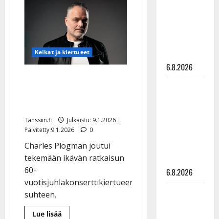
Plogman:
julkkikset
imurointi
johti
julki: Anna
selkäleikkaukseen
Hanski
liitää tv-
Keikat ja kiertueet
parketilla
6.8.2026
Juhlavuottaan viettävä
Sopiiko
Charles Plogman: raskas
Edith Piaf
peruutuspäätös
tanssilavalle?
Tanssiin.fi
Julkaistu: 9.1.2026 |
Pirttijoki
Päivitetty:9.1.2026
0
näyttää
Charles Plogman joutui
mallia –
tekemään ikävän ratkaisun
video
60-
6.8.2026
vuotisjuhlakonserttikiertueensa
Leif
suhteen.
Lindeman
Lue
Lue lisää
levytti: