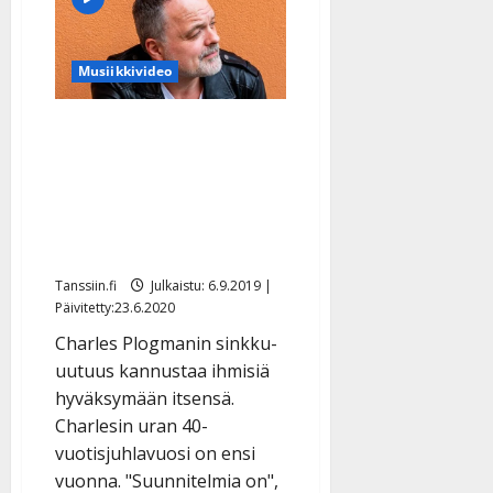
iloitsee
juhlavuodestaan:
”Olen
saanut
Musiikkivideo
tehdä
40
vuotta
musiikkia”
Charles Plogman
valmistautuu
juhlavuoteen – uusi
sinkku on ”lohduttava ja
kannustava”
Tanssiin.fi
Julkaistu: 6.9.2019 |
Päivitetty:23.6.2020
Charles Plogmanin sinkku-
uutuus kannustaa ihmisiä
hyväksymään itsensä.
Charlesin uran 40-
vuotisjuhlavuosi on ensi
vuonna. "Suunnitelmia on",