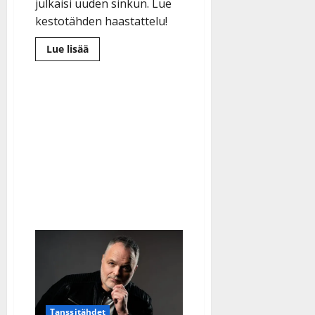
julkaisi uuden sinkun. Lue
kestotähden haastattelu!
Lue
Lue lisää
lisää
aiheesta
Charles
Plogman
sai
elämänsä
tasapainoon:
iskelmää,
rokkia,
isoisyyttä
ja
kuntoilua
Tanssitähdet