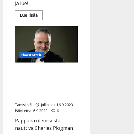
ja lue!
Lue
Lue lisää
lisää
aiheesta
Charles
Plogman,
58,
julkaisi
synttäripäivänään
itse
säveltämänsä
Haastattelu
laulun,
jossa
”sukelletaan
hullun
Charles Plogman sai
lailla
rakkauteen”
elämänsä tasapainoon:
iskelmää, rokkia,
isoisyyttä ja kuntoilua
Tanssiin.fi
Julkaistu: 16.9.2023 |
Päivitetty:16.9.2023
0
Pappana olemisesta
nauttiva Charles Plogman