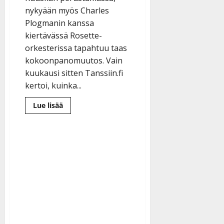
nykyään myös Charles
Plogmanin kanssa
kiertävässä Rosette-
orkesterissa tapahtuu taas
kokoonpanomuutos. Vain
kuukausi sitten Tanssiin.fi
kertoi, kuinka...
Lue
Lue lisää
lisää
aiheesta
Charles
Plogmanin
poika
alkaa
säestää
isäänsä
–
Rosettessa
taas
soittajamuutos