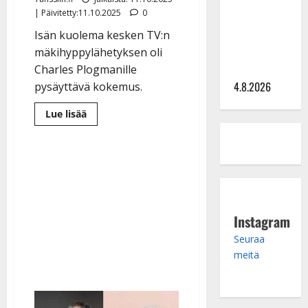
Saija
| Päivitetty:11.10.2025
0
Tuupanen ei
toivu –
Isän kuolema kesken TV:n
lääkäri:
mäkihyppylähetyksen oli
”Vaakatasoon”
Charles Plogmanille
4.8.2026
pysäyttävä kokemus.
Lue
Lue lisää
lisää
aiheesta
Kirja:
Vanhempien
kuolemat
pakottivat
elämänmuutokseen
–
näin
Charles
Instagram
Plogman
päihitti
alkoholismin
Seuraa
meitä