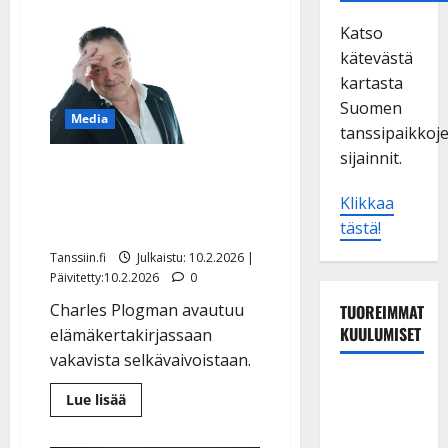
Katso
kätevästä
kartasta
Suomen
Media
tanssipaikkoj
sijainnit.
Charles Plogman:
imurointi johti
Klikkaa
selkäleikkaukseen
tästä!
Tanssiin.fi
Julkaistu: 10.2.2026 |
Päivitetty:10.2.2026
0
Charles Plogman avautuu
TUOREIMMAT
KUULUMISET
elämäkertakirjassaan
vakavista selkävaivoistaan.
Tanssii
Lue
Lue lisää
tähtien
lisää
aiheesta
kanssa -
Charles