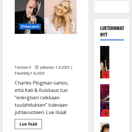
Orkesterit
LUETUIMMAT
NYT
Yllätys: Charles Plogman
Musiikkiv
ja Kati Narvanmaa lyövät
H
hynttyyt yhteen
u
i
Tanssiin.fi
Julkaistu: 1.6.2025 |
k
Päivitetty:1.6.2025
1
e
Charles Plogman sanoo,
a
Keikat ja 
että Kati & Kuiskaus tuo
I
t
"energisen raikkaan
k
h
tuulahduksen" tulevaan
ä
y
v
juhlavuoteen. Lue lisää!
v
2
ä
ä
Lue
Lue lisää
s
Tanssitäh
s
lisää
H
a
aiheesta