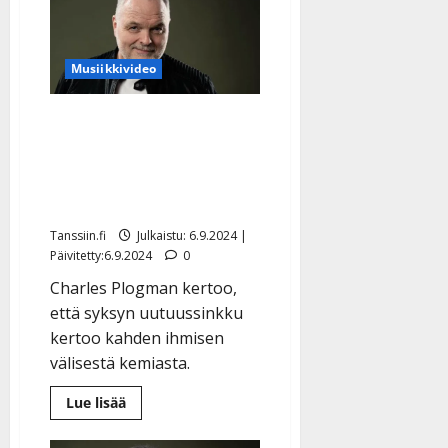
a
t
Päivitetty:
e
n
r
o
t
i
k
Musiikkivideo
i
…
o
n
”
o
Radiojuontajaksi alkanut
a
s
Tanssiin.fi
h
Charles Plogman sävelsi
t
ä
Julkaistu:
iloisen rakkauslaulun –
e
i
20.8.2025
albumi ensi vuonna
Tanssiin.fi
t
|
Päivitetty:
ä
Tanssiin.fi
Julkaistu: 6.9.2024 |
Julkaistu:
ä
Päivitetty:6.9.2024
0
17.8.2025
n
|
Charles Plogman kertoo,
–
Päivitetty:
että syksyn uutuussinkku
D
kertoo kahden ihmisen
a
välisestä kemiasta.
n
n
Lue
Lue lisää
y
lisää
aiheesta
l
Radiojuontajaksi