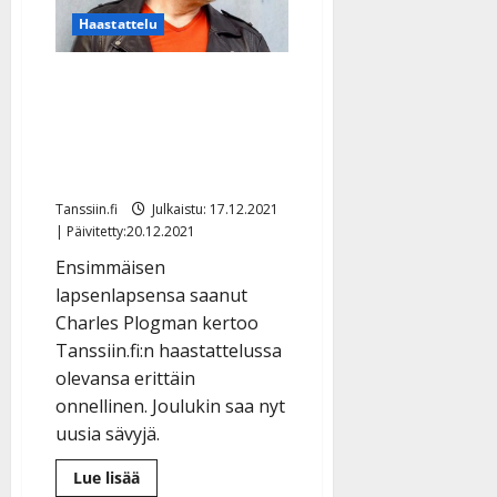
vauhtiin”
Haastattelu
Papaksi tullut Charles
Plogman sai vauvan
syliinsä: ”Joulu saa tulla”
– lue herkkä haastattelu
Tanssiin.fi
Julkaistu: 17.12.2021
| Päivitetty:20.12.2021
Ensimmäisen
lapsenlapsensa saanut
Charles Plogman kertoo
Tanssiin.fi:n haastattelussa
olevansa erittäin
onnellinen. Joulukin saa nyt
uusia sävyjä.
Lue
Lue lisää
lisää