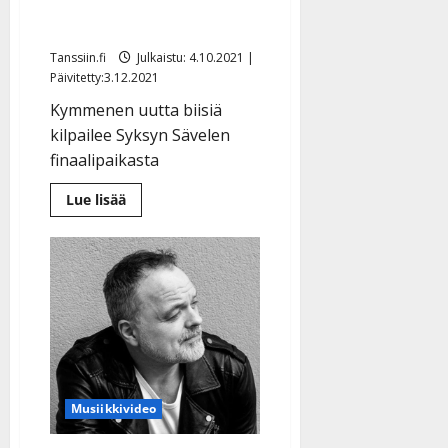
Syksyn Sävelen toinen
semifinaali Alfalla 9.10.
Tanssiin.fi
Julkaistu: 4.10.2021 |
Päivitetty:3.12.2021
Kymmenen uutta biisiä
kilpailee Syksyn Sävelen
finaalipaikasta
Lue
Lue lisää
lisää
aiheesta
Äänestä
suosikkiasi:
Syksyn
Sävelen
toinen
semifinaali
Alfalla
9.10.
Musiikkivideo