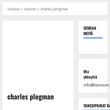
Etusivu
Uutiset
charles plogman
SEURAA
MEITÄ
Ota
yhteyttä
info@tanssiin.f
charles plogman
TANSSIPAIKAT K