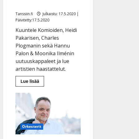
Komiat, Heidi, Charles…
Tanssiin.fi
Julkaistu: 17.5.2020 |
Päivitetty:17.5.2020
Kuuntele Komioiden, Heidi
Pakarisen, Charles
Plogmanin sekä Hannu
Palon & Moonika Ilménin
uutuuskappaleet ja lue
artistien haastattelut.
Lue
Lue lisää
lisää
aiheesta
Korona
ei
tappanut
luovuutta
–
tanssitähdiltä
musiikin
ilotulitusta:
Orkesterit
Komiat,
Heidi,
Charles…