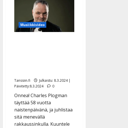
l
alkanut
Charles
e
Plogman
i
sävelsi
iloisen
s
rakkauslaulun
Musiikkivideo
o
–
albumi
k
ensi
vuonna
i
Charles Plogman, 58,
i
julkaisi synttäripäivänään
t
itse säveltämänsä laulun,
o
jossa ”sukelletaan hullun
s
lailla rakkauteen”
Tanssiin.fi
Tanssiin.fi
Julkaistu: 8.3.2024 |
Julkaistu:
Päivitetty:8.3.2024
0
27.4.2025
|
Onnea! Charles Plogman
Päivitetty:
täyttää 58 vuotta
naistenpäivänä, ja juhlistaa
sitä menevällä
rakkaussinkulla. Kuuntele