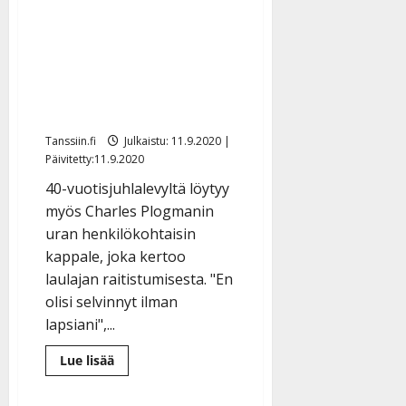
Charles Plogman
raittiudestaan: ”En
halunnut juoda itseäni
hautaan” – teki intiimin
juhlalevyn
Tanssiin.fi
Julkaistu: 11.9.2020 |
Päivitetty:11.9.2020
40-vuotisjuhlalevyltä löytyy
myös Charles Plogmanin
uran henkilökohtaisin
kappale, joka kertoo
laulajan raitistumisesta. "En
olisi selvinnyt ilman
lapsiani",...
Lue
Lue lisää
lisää
aiheesta
Charles