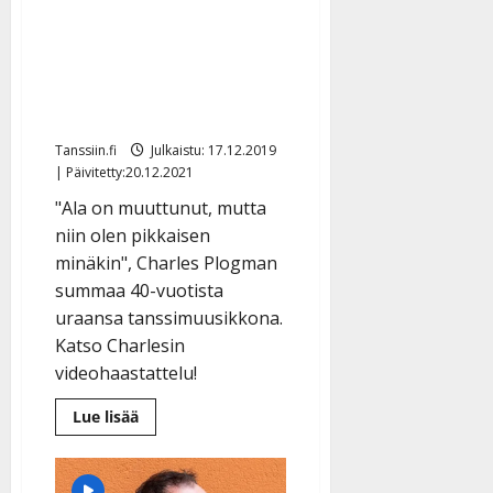
VIDEO: Charles Plogman
iloitsee juhlavuodestaan:
”Olen saanut tehdä 40
vuotta musiikkia”
Tanssiin.fi
Julkaistu: 17.12.2019
| Päivitetty:20.12.2021
"Ala on muuttunut, mutta
niin olen pikkaisen
minäkin", Charles Plogman
summaa 40-vuotista
uraansa tanssimuusikkona.
Katso Charlesin
videohaastattelu!
Lue
Lue lisää
lisää
aiheesta
VIDEO:
Charles
Plogman