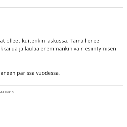
t olleet kuitenkin laskussa. Tämä lienee
kailua ja laulaa enemmänkin vain esiintymisen
taneen parissa vuodessa.
MAINOS