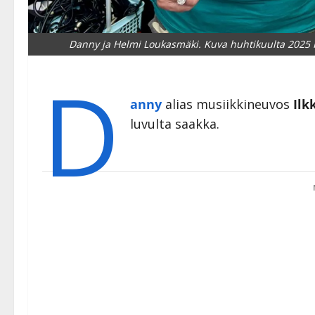
Danny ja Helmi Loukasmäki. Kuva huhtikuulta 2025 F
D
anny
alias musiikkineuvos
Ilk
luvulta saakka.