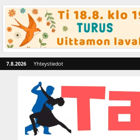
Skip
to
content
7.8.2026
Yhteystiedot