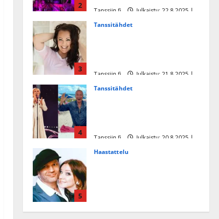
2
Tanssiin.fi
Julkaistu: 22.8.2025 |
Päivitetty:22.8.2025
Tanssitähdet
Heidi Pakarisen ja Mika
Pohjosen tytär kilpailee
missikisoissa
3
Tanssiin.fi
Julkaistu: 21.8.2025 |
Päivitetty:22.8.2025
Tanssitähdet
Tämä Ile Vainion runo Katri
Helenasta paisui hitiksi: ”Voi
tule Katri…”
4
Tanssiin.fi
Julkaistu: 20.8.2025 |
Päivitetty:22.8.2025
Haastattelu
Huikea rakkaustarina!
Dimitri Keiski ja Katja
juhlivat pian tinahäitään –
5
Dannylle iso kiitos
Tanssiin.fi
Julkaistu: 27.4.2025 |