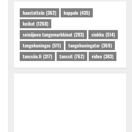
Päivitetty:27.4.2025
haastattelu
(362)
kappale
(435)
keikat
(1268)
seinäjoen tangomarkkinat
(283)
sinkku
(514)
tangokuningas
(511)
tangokuningatar
(369)
tanssiin.fi
(317)
tanssit
(762)
video
(383)