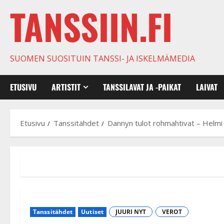
TANSSIIN.FI
SUOMEN SUOSITUIN TANSSI- JA ISKELMÄMEDIA
ETUSIVU
ARTISTIT
TANSSILAVAT JA -PAIKAT
LAIVAT
Etusivu
Tanssitähdet
Dannyn tulot rohmahtivat – Helmi 
Tanssitähdet
Uutiset
JUURI NYT
VEROT