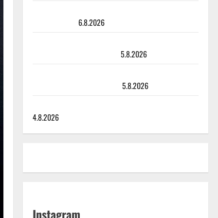
Sopiiko Edith Piaf tanssilavalle? Pirttijoki näyttää
mallia – video
6.8.2026
Leif Lindeman levytti: ”Kuvaa osuvasti uraani
pikkupojasta näihin päiviin”
5.8.2026
Jukka Hallikainen, 50, liikuttuu lapsenlapsistaan –
uusi laulu koskettaa syvältä
5.8.2026
Saija Tuupanen ei toivu – lääkäri: ”Vaakatasoon”
4.8.2026
Instagram