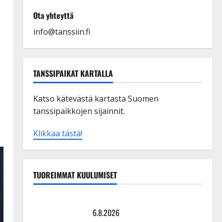
Ota yhteyttä
info@tanssiin.fi
TANSSIPAIKAT KARTALLA
Katso kätevästä kartasta Suomen
tanssipaikkojen sijainnit.
Klikkaa tästä!
TUOREIMMAT KUULUMISET
Tanssii tähtien kanssa -julkkikset julki: Anna Hanski
liitää tv-parketilla
6.8.2026