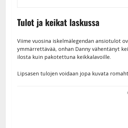
Tulot ja keikat laskussa
Viime vuosina iskelmälegendan ansiotulot ova
ymmärrettävää, onhan Danny vähentänyt keik
ilosta kuin pakotettuna keikkalavoille.
Lipsasen tulojen voidaan jopa kuvata romah