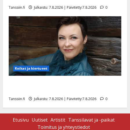
Tanssiin.fi
Julkaistu: 7.8.2026 | Päivitetty:7.8.2026
0
Keikat ja kiertueet
Maikilta pysäyttävä ulostulo: ”Elämä toi eteeni
sellaisen yllätyksen…”
Tanssiin.fi
Julkaistu: 7.8.2026 | Päivitetty:7.8.2026
0
Etusivu
Uutiset
Artistit
Tanssilavat ja -paikat
Toimitus ja yhteystiedot