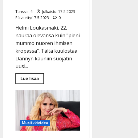
”Danny, kiitos että olet”
Tanssiin.fi
Julkaistu: 17.5.2023 |
Päivitetty:17.5.2023
0
Helmi Loukasmäki, 22,
nauraa olevansa kuin "pieni
mummo nuoren ihmisen
kropassa". Tältä kuulostaa
Dannyn kauniin suojatin
uusi...
Lue
Lue lisää
lisää
aiheesta
Helmi
Loukasmäki
ylistää
kesäsinkkunsa
tuottajaa:
”Danny,
kiitos
että
Musiikkivideo
olet”