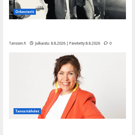
Orkesterit
Matti Ruohonen viettää taas synttäreitään täydessä
hiljaisuudessa – tämä on tilanne nyt
Tanssiin.fi
Julkaistu: 8.8.2026 | Päivitetty:8.8.2026
0
Tanssitähdet
TTK-tähti Anna Hanski rakastaa tanssia – suru
tyttären syövästä painaa