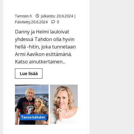
rakkausdueton baarissa
Tanssiin.fi
Julkaistu: 20.6.2024 |
Päivitetty:20.6.2024
0
Danny ja Helmi lauloivat
yhdessä Tahdon olla hyvin
hellä -hitin, joka tunnetaan
Armi Aavikon esittämänä.
Katso ainutkertainen...
Lue
Lue lisää
lisää
aiheesta
Yllätysvideo!
Helmi
kuin
Armi
Aavikko
–
Danny
ja
Tanssitähdet
Helmi
esittivät
hellän
Danny ja Helmi pakenivat
rakkausdueton