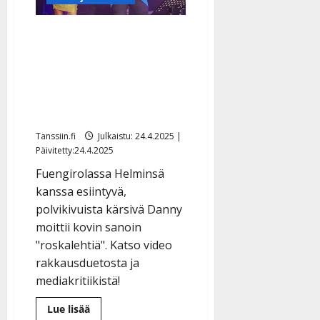
päätyivät
Danny duetoi Helminsä
kanssa hellästi
Espanjassa: ”Pelottiko
sua helvetisti” – katso
video
Tanssiin.fi
Julkaistu: 24.4.2025 |
Päivitetty:24.4.2025
Fuengirolassa Helminsä
kanssa esiintyvä,
polvikivuista kärsivä Danny
moittii kovin sanoin
"roskalehtiä". Katso video
rakkausduetosta ja
mediakritiikistä!
Lue
Lue lisää
lisää