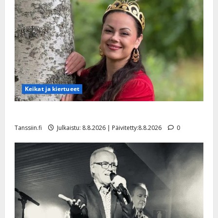
nuori
suojatti
Keikat ja kiertueet
Tangokuningatar Raija Mäntyniemi: matka tyssäsi
Tanssiin.fi
Julkaistu: 8.8.2026 | Päivitetty:8.8.2026
0