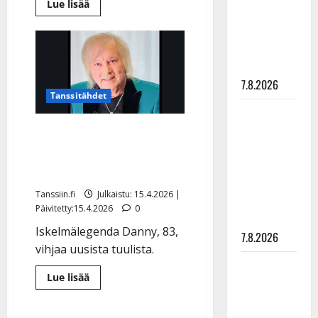
Lue
Lue lisää
suru
lisää
aiheesta
tyttären
Helmi
Loukasmäki
syövästä
levytti
iloista
painaa
kesämieltä
–
7.8.2026
Danny
Tanssitähdet
antoi
Maikilta
suoran
arvionsa
pysäyttävä
Danny rusetti kaulassa:
ulostulo:
”Jotain isoa on
”Elämä toi
tapahtumassa”
eteeni
Tanssiin.fi
Julkaistu: 15.4.2026 |
sellaisen
Päivitetty:15.4.2026
0
yllätyksen…”
Iskelmälegenda Danny, 83,
7.8.2026
vihjaa uusista tuulista.
Tanssii
Lue
Lue lisää
tähtien
lisää
aiheesta
kanssa -
Danny
rusetti