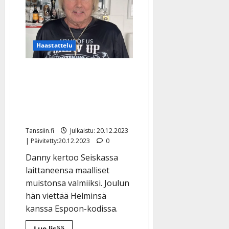
pakkasia
Thaimaahan,
missä
Kaija
Lustila
juhlii
hääpäiväänsä
Haastattelu
Danny, 81, valmisteli
perintönsä – myöntää
Seiskassa, että ”aikaa ei
ole enää paljon”
Tanssiin.fi
Julkaistu: 20.12.2023
| Päivitetty:20.12.2023
0
Danny kertoo Seiskassa
laittaneensa maalliset
muistonsa valmiiksi. Joulun
hän viettää Helminsä
kanssa Espoon-kodissa.
Lue
Lue lisää