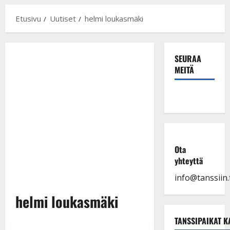
Etusivu
Uutiset
helmi loukasmäki
SEURAA
MEITÄ
Ota
yhteyttä
info@tanssiin.f
helmi loukasmäki
TANSSIPAIKAT K