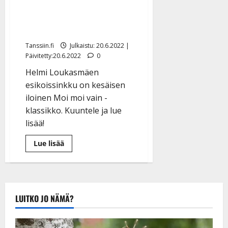
Helmi levytti Taiskan hitin
– tältä kuulostaa Dannyn
kohuttu nuori suojatti
Tanssiin.fi
Julkaistu: 20.6.2022 |
Päivitetty:20.6.2022
0
Helmi Loukasmäen
esikoissinkku on kesäisen
iloinen Moi moi vain -
klassikko. Kuuntele ja lue
lisää!
Lue
Lue lisää
lisää
aiheesta
Helmi
levytti
Taiskan
hitin
–
LUITKO JO NÄMÄ?
tältä
kuulostaa
Dannyn
kohuttu