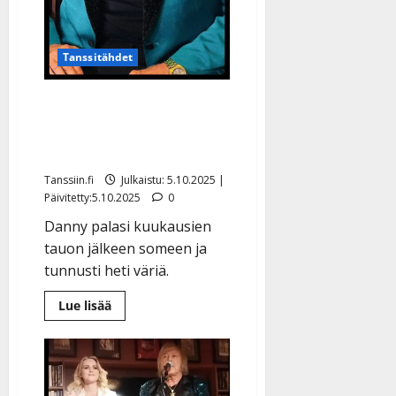
Tanssitähdet
Danny, 83, yllätti
somessa: ”Se tunne,
kun…”
Tanssiin.fi
Julkaistu: 5.10.2025 |
Päivitetty:5.10.2025
0
Danny palasi kuukausien
tauon jälkeen someen ja
tunnusti heti väriä.
Lue
Lue lisää
lisää
aiheesta
Danny,
83,
yllätti
somessa:
”Se