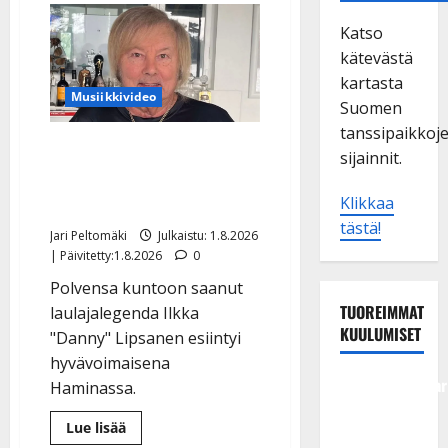
Katso
kätevästä
kartasta
Musiikkivideo
Suomen
tanssipaikkoj
Danny, 83, nousi takaisin
sijainnit.
jalkeille – näin sujuu
laulu: katso video
Klikkaa
tästä!
Jari Peltomäki
Julkaistu: 1.8.2026
| Päivitetty:1.8.2026
0
Polvensa kuntoon saanut
TUOREIMMAT
laulajalegenda Ilkka
KUULUMISET
"Danny" Lipsanen esiintyi
hyvävoimaisena
Tangokuningatar
Haminassa.
Raija
Lue
Lue lisää
Mäntyniemi:
lisää