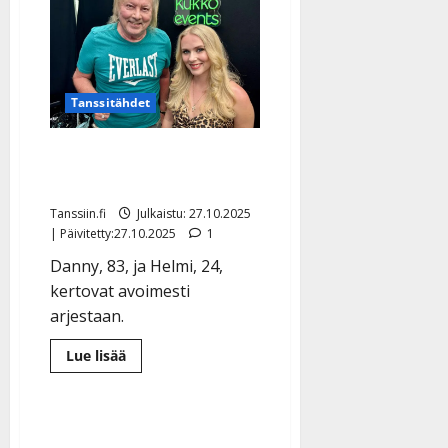
lahjoo
l
viagralla
e
Dannya,
83
i
s
o
Tanssitähdet
k
i
Danny ja Helmi:
i
t
paljastuksia avoliitosta
o
Tanssiin.fi
Julkaistu: 27.10.2025
s
| Päivitetty:27.10.2025
1
Tanssiin.fi
Danny, 83, ja Helmi, 24,
kertovat avoimesti
Julkaistu:
27.4.2025
arjestaan.
|
Päivitetty:
Lue
Lue lisää
lisää
aiheesta
Danny
ja
Helmi:
paljastuksia