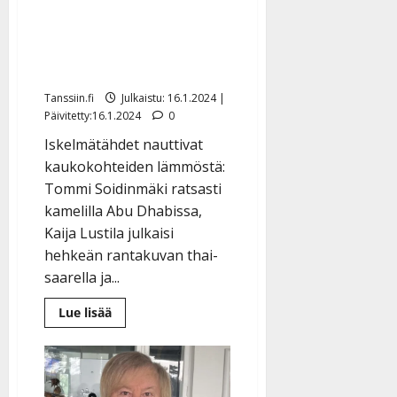
baarissa
pakkasia Thaimaahan,
missä Kaija Lustila juhlii
hääpäiväänsä
Tanssiin.fi
Julkaistu: 16.1.2024 |
Päivitetty:16.1.2024
0
Iskelmätähdet nauttivat
kaukokohteiden lämmöstä:
Tommi Soidinmäki ratsasti
kamelilla Abu Dhabissa,
Kaija Lustila julkaisi
hehkeän rantakuvan thai-
saarella ja...
Lue
Lue lisää
lisää
aiheesta
Danny
ja
Helmi
pakenivat