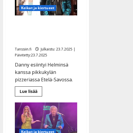
tunne,
kun…”
Keikat ja kiertueet
Danny, 82, sai
pikkuhousut keikalla –
tänne ne päätyivät
Tanssiin.fi
Julkaistu: 23.7.2025 |
Päivitetty:23.7.2025
Danny esiintyi Helminsä
kanssa pikkukylän
pizzeriassa Etelä-Savossa.
Lue
Lue lisää
lisää
aiheesta
Danny,
82,
sai
pikkuhousut
keikalla
–
tänne
Keikat ja kiertueet
ne