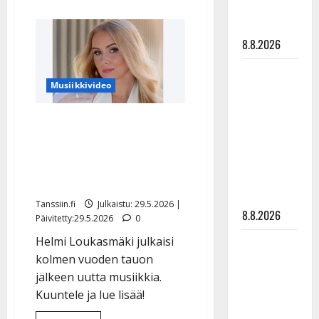
aiheesta
matka
Danny,
83,
tyssäsi
nousi
8.8.2026
takaisin
jalkeille
–
Matti
näin
sujuu
Musiikkivideo
Ruohonen
laulu:
katso
viettää taas
video
Helmi Loukasmäki levytti
synttäreitään
iloista kesämieltä –
täydessä
Danny antoi suoran
hiljaisuudessa
– tämä on
arvionsa
tilanne nyt
Tanssiin.fi
Julkaistu: 29.5.2026 |
8.8.2026
Päivitetty:29.5.2026
0
Helmi Loukasmäki julkaisi
TTK-tähti
kolmen vuoden tauon
Anna
jälkeen uutta musiikkia.
Hanski
Kuuntele ja lue lisää!
rakastaa
tanssia –