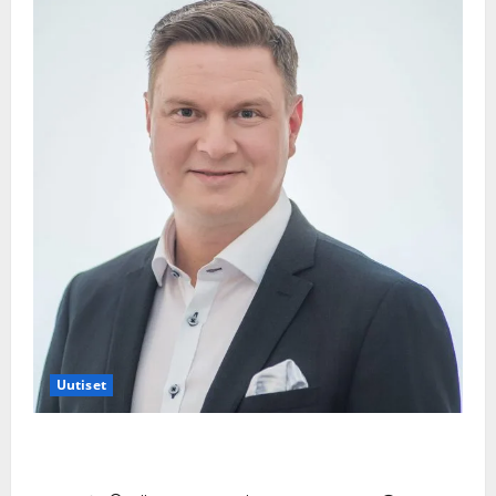
Uutiset
Jukka Hallikainen, 50, liikuttuu lapsenlapsistaan –
uusi laulu koskettaa syvältä