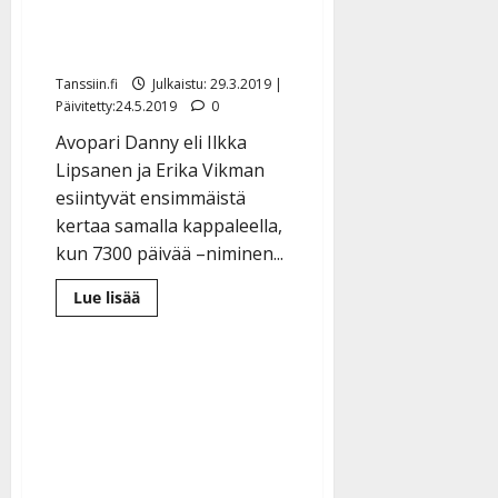
debyyttisinkku Erikan
kanssa
Tanssiin.fi
Julkaistu: 29.3.2019 |
Päivitetty:24.5.2019
0
Avopari Danny eli Ilkka
Lipsanen ja Erika Vikman
esiintyvät ensimmäistä
kertaa samalla kappaleella,
kun 7300 päivää –niminen...
Lue
Lue lisää
lisää
aiheesta
Alkaako
Danny
räppäriksi
vanhoilla
päivillään?
Kuuntele
yllättävä
debyyttisinkku
Erikan
kanssa