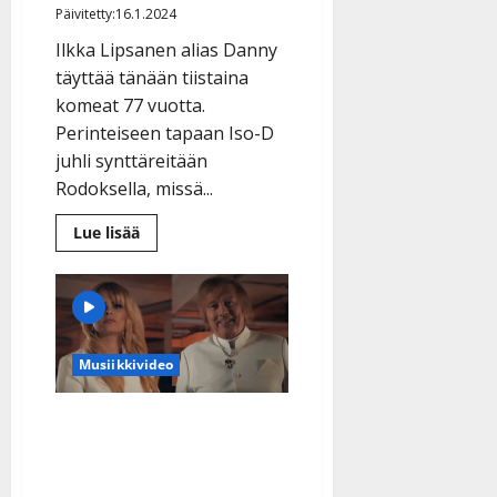
Päivitetty:16.1.2024
Ilkka Lipsanen alias Danny
täyttää tänään tiistaina
komeat 77 vuotta.
Perinteiseen tapaan Iso-D
juhli synttäreitään
Rodoksella, missä...
Lue
Lue lisää
lisää
aiheesta
Danny
juhli
77-
vuotispäiväänsä
taas
auringon
Musiikkivideo
alla
–
synttäri-
illallinen
Alkaako Danny räppäriksi
Rodoksella
vanhoilla päivillään?
Kuuntele yllättävä