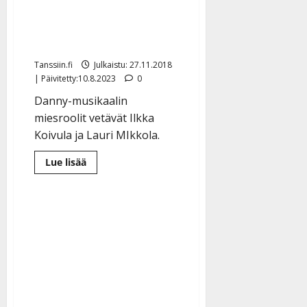
kesällä Valkeakoskelle –
Susanna Laine esittää
Armi Aavikkoa
Tanssiin.fi
Julkaistu: 27.11.2018
| Päivitetty:10.8.2023
0
Danny-musikaalin
miesroolit vetävät Ilkka
Koivula ja Lauri MIkkola.
Lue
Lue lisää
lisää
aiheesta
Dannysta
musikaali
kesällä
Valkeakoskelle
–
Susanna
Laine
esittää
Armi
Aavikkoa