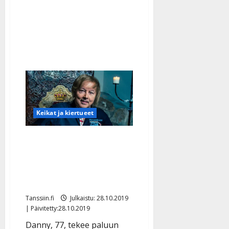
kiertueelleen:
”Kiitos
tuesta”
–
myös
Erika
mukana
Keikat ja kiertueet
Danny toipui raskaasta
jäähyväiskiertueesta ja
jatkaa taas: ”En voi
lopettaa laulamista”
Tanssiin.fi
Julkaistu: 28.10.2019
| Päivitetty:28.10.2019
Danny, 77, tekee paluun