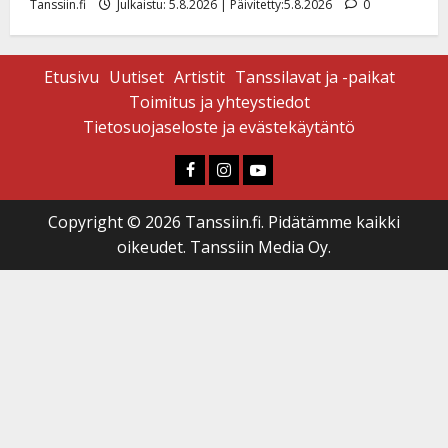
Tanssiin.fi
Julkaistu: 5.8.2026 | Päivitetty:5.8.2026
0
Etusivu
Uutiset
Artistit
Tanssilavat ja -paikat
Toimitus ja yhteystiedot
Tietosuojaseloste ja evästekäytäntö
Faceboook
Instagram
Youtube
Copyright © 2026 Tanssiin.fi. Pidätämme kaikki
oikeudet. Tanssiin Media Oy.