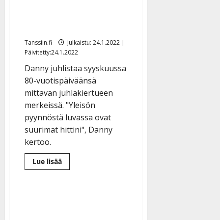
kiertueelleen: ”Kiitos
l
tuesta” – myös Erika
e
i
mukana
s
Tanssiin.fi
Julkaistu: 24.1.2022 |
o
Päivitetty:24.1.2022
k
i
Danny juhlistaa syyskuussa
i
80-vuotispäiväänsä
t
mittavan juhlakiertueen
o
merkeissä. "Yleisön
s
pyynnöstä luvassa ovat
Tanssiin.fi
suurimat hittini", Danny
kertoo.
Julkaistu:
27.4.2025
Lue
Lue lisää
|
lisää
Päivitetty:
aiheesta
80
vuotta
täyttävä
Danny
lähtee
viimeiselle