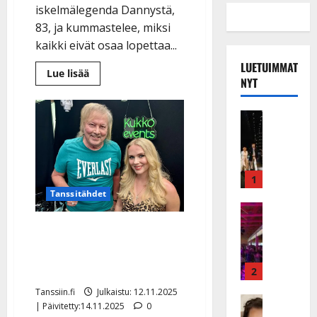
iskelmälegenda Dannystä,
83, ja kummastelee, miksi
kaikki eivät osaa lopettaa...
LUETUIMMAT
Lue
Lue lisää
NYT
lisää
aiheesta
Markku
Aro
Musiikkiv
sivaltaa
H
Dannyä
tylysti
u
i
k
1
e
Tanssitähdet
a
Keikat ja 
I
t
Dannyn tulot rohmahtivat
k
h
– Helmi tienasi nolla
ä
y
euroa
v
v
2
ä
ä
Tanssiin.fi
Julkaistu: 12.11.2025
s
Tanssitäh
s
| Päivitetty:14.11.2025
0
H
a