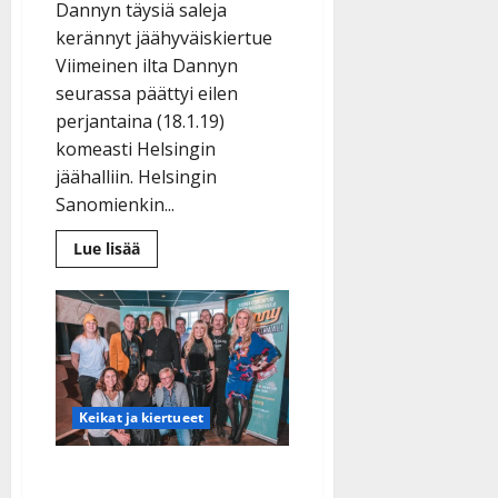
Dannyn täysiä saleja
kerännyt jäähyväiskiertue
Viimeinen ilta Dannyn
seurassa päättyi eilen
perjantaina (18.1.19)
komeasti Helsingin
jäähalliin. Helsingin
Sanomienkin...
Lue
Lue lisää
lisää
aiheesta
Erika
Vikman
jätti
Dannyn
viimeisen
konsertin
väliin:
”Vihlaisi
Keikat ja kiertueet
sydämessä
ja
teki
surulliseksi”
Dannysta musikaali