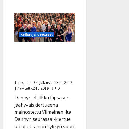
Keikat ja kiertueet
Dannyn jäähyväiskiertue
rokkaa: Yli puolet
konserteista
loppuunmyyty
Tanssiin.fi
Julkaistu: 23.11.2018
| Päivitetty:24.5.2019
0
Dannyn eli Ilkka Lipsasen
jäähyväiskiertueena
mainostettu Viimeinen ilta
Dannyn seurassa -kiertue
on ollut tämän syksyn suuri