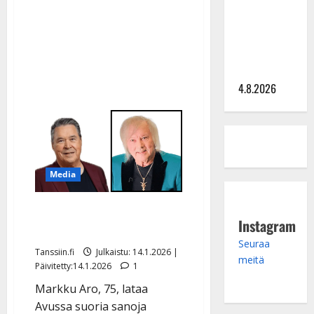
Saija
–
Tuupanen ei
omia
keikkoja
toivu –
ja
vihjaus
lääkäri:
Danny-
duetosta
”Vaakatasoon”
4.8.2026
Media
Markku Aro sivaltaa
Instagram
Dannyä tylysti
Seuraa
Tanssiin.fi
Julkaistu: 14.1.2026 |
meitä
Päivitetty:14.1.2026
1
Markku Aro, 75, lataa
Avussa suoria sanoja