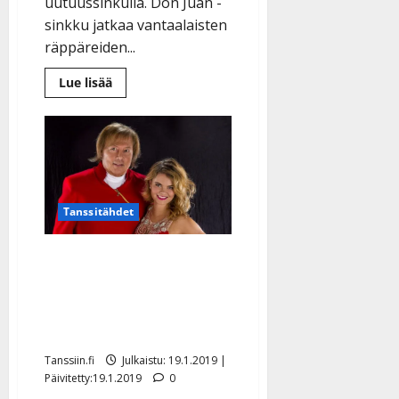
uutuussinkulla. Don Juan -
sinkku jatkaa vantaalaisten
räppäreiden...
Lue
Lue lisää
lisää
aiheesta
Danny
yllättää
Matti
Nykäsen
jalanjäljillä
uutuusrallissa
–
kuuntele
Tanssitähdet
Erika Vikman jätti Dannyn
viimeisen konsertin väliin:
”Vihlaisi sydämessä ja
teki surulliseksi”
Tanssiin.fi
Julkaistu: 19.1.2019 |
Päivitetty:19.1.2019
0