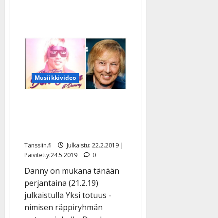
Musiikkivideo
Danny yllättää Matti
Nykäsen jalanjäljillä
uutuusrallissa – kuuntele
Tanssiin.fi
Julkaistu: 22.2.2019 |
Päivitetty:24.5.2019
0
Danny on mukana tänään
perjantaina (21.2.19)
julkaistulla Yksi totuus -
nimisen räppiryhmän