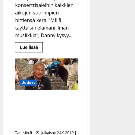
konserttisaleihin kaikkien
aikojen suurimpien
hittiensä kera. "Millä
täyttäisin elämäni ilman
musiikkia", Danny kysyy...
Lue
Lue lisää
lisää
aiheesta
Danny
toipui
raskaasta
jäähyväiskiertueesta
ja
jatkaa
Uutiset
taas:
”En
voi
Danny juhli 77-
lopettaa
laulamista”
vuotispäiväänsä taas
auringon alla – synttäri-
illallinen Rodoksella
Tanssiin.fi
Julkaistu: 24.9.2019 |