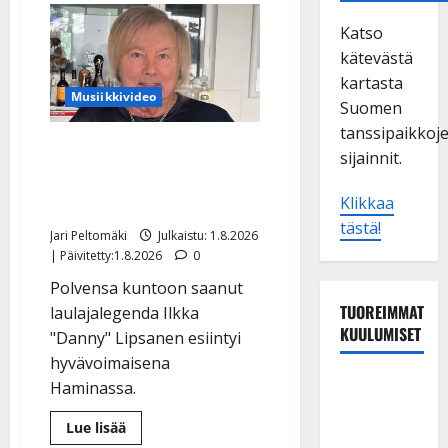
Katso
kätevästä
kartasta
Musiikkivideo
Suomen
tanssipaikkoj
Danny, 83, nousi takaisin
sijainnit.
jalkeille – näin sujuu
laulu: katso video
Klikkaa
tästä!
Jari Peltomäki
Julkaistu: 1.8.2026
| Päivitetty:1.8.2026
0
Polvensa kuntoon saanut
TUOREIMMAT
laulajalegenda Ilkka
KUULUMISET
"Danny" Lipsanen esiintyi
hyvävoimaisena
Tanssii
Haminassa.
tähtien
Lue
Lue lisää
kanssa -
lisää