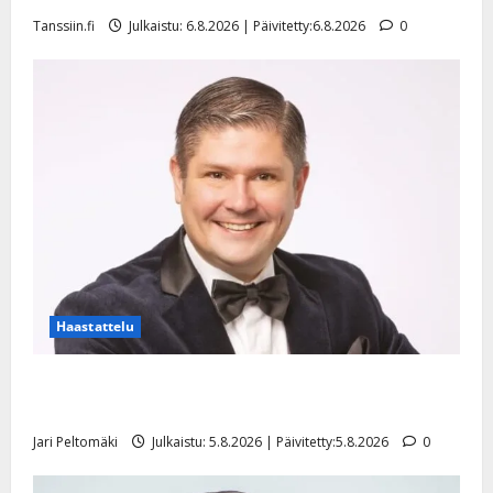
Tanssiin.fi
Julkaistu: 6.8.2026 | Päivitetty:6.8.2026
0
Haastattelu
Leif Lindeman levytti: ”Kuvaa osuvasti uraani
pikkupojasta näihin päiviin”
Jari Peltomäki
Julkaistu: 5.8.2026 | Päivitetty:5.8.2026
0