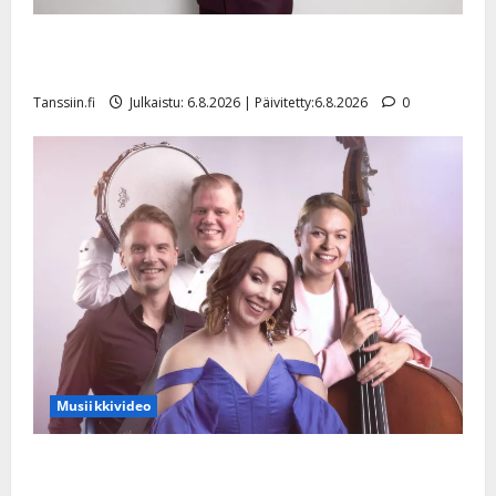
Tanssii tähtien kanssa -julkkikset julki: Anna Hanski
liitää tv-parketilla
Tanssiin.fi
Julkaistu: 6.8.2026 | Päivitetty:6.8.2026
0
Musiikkivideo
Sopiiko Edith Piaf tanssilavalle? Pirttijoki näyttää
mallia – video