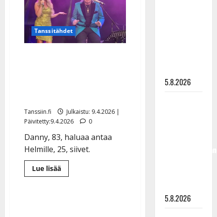
”Jotain
”Kuvaa
isoa
on
osuvasti
tapahtumassa”
Tanssitähdet
uraani
pikkupojasta
Helmi Loukasmäki: iso
näihin
muutos uralla – omia
päiviin”
5.8.2026
keikkoja ja vihjaus Danny-
duetosta
Jukka
Tanssiin.fi
Julkaistu: 9.4.2026 |
Hallikainen,
Päivitetty:9.4.2026
0
50,
Danny, 83, haluaa antaa
liikuttuu
Helmille, 25, siivet.
lapsenlapsistaan
– uusi laulu
Lue
Lue lisää
koskettaa
lisää
aiheesta
syvältä
Helmi
Loukasmäki:
5.8.2026
iso
muutos
uralla