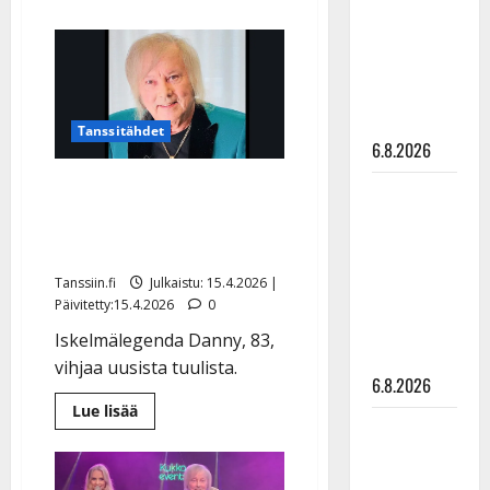
aiheesta
julkkikset
Danny,
83,
julki: Anna
nousi
Hanski
takaisin
jalkeille
liitää tv-
–
näin
parketilla
sujuu
Tanssitähdet
laulu:
6.8.2026
katso
video
Danny rusetti kaulassa:
Sopiiko
”Jotain isoa on
Edith Piaf
tapahtumassa”
tanssilavalle?
Pirttijoki
Tanssiin.fi
Julkaistu: 15.4.2026 |
näyttää
Päivitetty:15.4.2026
0
mallia –
Iskelmälegenda Danny, 83,
video
vihjaa uusista tuulista.
6.8.2026
Lue
Lue lisää
lisää
Leif
aiheesta
Lindeman
Danny
rusetti
levytti:
kaulassa: