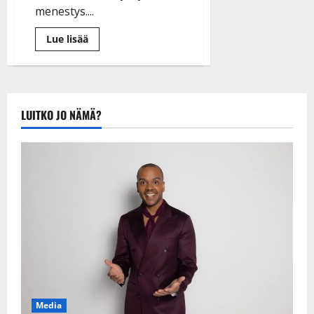
menestys....
Lue
Lue lisää
lisää
aiheesta
Dannyn
jäähyväiskiertue
rokkaa:
Yli
puolet
LUITKO JO NÄMÄ?
konserteista
loppuunmyyty
Media