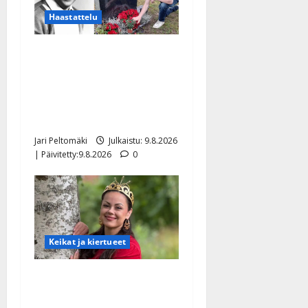
Haastattelu
Esko Rahkonen olisi
täyttänyt 90 vuotta – Arto
Rahkonen kävi haudalla ja
kertoo iskelmälegendan
viimeisistä vuosista
Jari Peltomäki
Julkaistu: 9.8.2026
| Päivitetty:9.8.2026
0
Keikat ja kiertueet
Tangokuningatar Raija
Mäntyniemi: matka tyssäsi