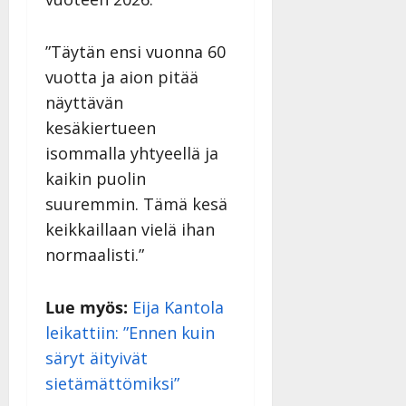
Päivitetty:
D
a
”Täytän ensi vuonna 60
n
vuotta ja aion pitää
n
y
näyttävän
l
kesäkiertueen
l
isommalla yhtyeellä ja
e
kaikin puolin
i
s
suuremmin. Tämä kesä
o
keikkaillaan vielä ihan
k
normaalisti.”
i
i
t
Lue myös:
Eija Kantola
o
leikattiin: ”Ennen kuin
s
säryt äityivät
Tanssiin.fi
sietämättömiksi”
Julkaistu: