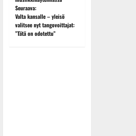
n
Seuraava:
Valta kansalle – yleisö
a
valitsee nyt tangovoittajat:
v
”Tätä on odotettu”
i
g
a
t
i
o
n