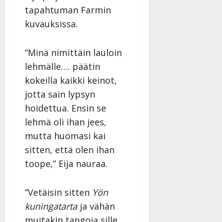
tapahtuman Farmin
kuvauksissa.
”Minä nimittäin lauloin
lehmälle…. päätin
kokeilla kaikki keinot,
jotta sain lypsyn
hoidettua. Ensin se
lehmä oli ihan jees,
mutta huomasi kai
sitten, että olen ihan
toope,” Eija nauraa.
”Vetäisin sitten
Yön
kuningatarta
ja vähän
muitakin tangoja sille,