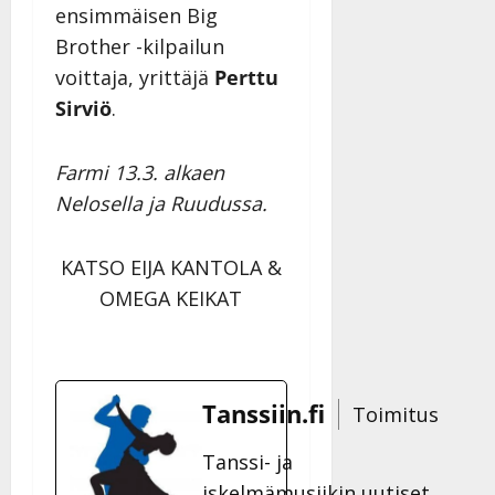
ensimmäisen Big
Brother -kilpailun
voittaja, yrittäjä
Perttu
Sirviö
.
Farmi 13.3. alkaen
Nelosella ja Ruudussa.
KATSO EIJA KANTOLA &
OMEGA KEIKAT
Tanssiin.fi
Toimitus
Tanssi- ja
iskelmämusiikin uutiset