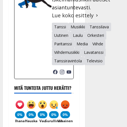
asiantuntevasti.
Lue koko esittely
Tanssi
Musiikki
Tanssilava
Uutinen
Laulu
Orkesteri
Paritanssi
Media
Viihde
Viihdemusiikki
Lavatanssi
Tanssiravintola
Televisio
MITÄ TUNTEITA JUTTU HERÄTTI?
0%
0%
0%
0%
0%
Ihana
Hauska
Vau
Surullinen
Vihainen