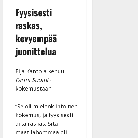
27.4.2025
Fyysisesti
|
Päivitetty:
raskas,
kevyempää
juonittelua
Eija Kantola kehuu
Farmi Suomi
-
kokemustaan.
”Se oli mielenkiintoinen
kokemus, ja fyysisesti
aika raskas. Sitä
maatilahommaa oli