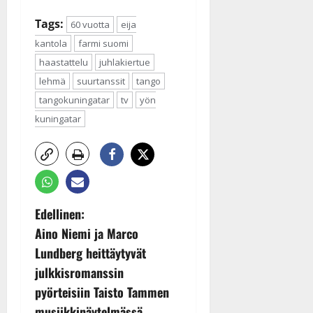
Tags:
60 vuotta
eija
kantola
farmi suomi
haastattelu
juhlakiertue
lehmä
suurtanssit
tango
tangokuningatar
tv
yön
kuningatar
P
Edellinen:
Aino Niemi ja Marco
o
Lundberg heittäytyvät
s
julkkisromanssin
pyörteisiin Taisto Tammen
t
musiikkinäytelmässä