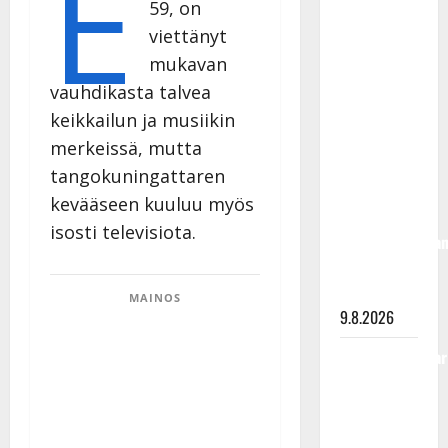
E
59, on
Rahkonen
viettänyt
olisi
mukavan
täyttänyt
90 vuotta –
vauhdikasta talvea
Arto
keikkailun ja musiikin
Rahkonen
merkeissä, mutta
kävi
tangokuningattaren
haudalla ja
kevääseen kuuluu myös
kertoo
isosti televisiota.
iskelmälegenda
viimeisistä
vuosista
MAINOS
9.8.2026
Tangokuningatar
Raija
Mäntyniemi:
matka