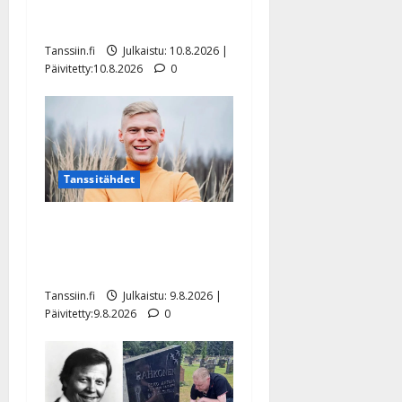
jaksamisestaan: ”Mikään ei
ole ikuista”
Tanssiin.fi
Julkaistu: 10.8.2026 |
Päivitetty:10.8.2026
0
Tanssitähdet
Tangokuningas Aki Samuli
meni naimisiin – hääkuva
julki
Tanssiin.fi
Julkaistu: 9.8.2026 |
Päivitetty:9.8.2026
0