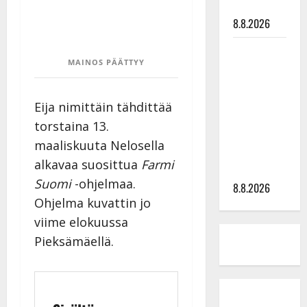
tyssäsi
8.8.2026
Matti
MAINOS PÄÄTTYY
Ruohonen
viettää taas
synttäreitään
Eija nimittäin tähdittää
täydessä
torstaina 13.
hiljaisuudessa
maaliskuuta Nelosella
– tämä on
alkavaa suosittua
Farmi
tilanne nyt
Suomi
-ohjelmaa.
8.8.2026
Ohjelma kuvattin jo
viime elokuussa
Pieksämäellä.