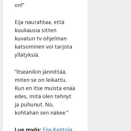
on!”
Eija naurahtaa, että
kuukausia sitten
kuvatun tv-ohjelman
katsominen voi tarjota
yllätyksiä.
”Itseänikin jännittää,
miten se on leikattu.
Kun en itse muista enää
edes, mitä olen tehnyt
ja puhunut. No,
kohtahan sen näkee.”
Lue myös:
Eija Kantola