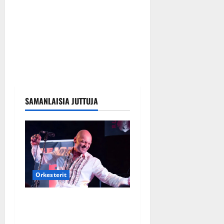
SAMANLAISIA JUTTUJA
Orkesterit
Dimitri Keiski laihtui –
vastaa nyt fanien huoleen