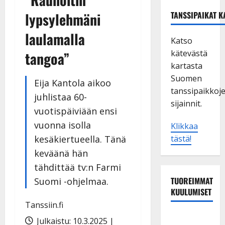
lypsylehmäni
TANSSIPAIKAT K
laulamalla
Katso
kätevästä
tangoa”
kartasta
Suomen
Eija Kantola aikoo
tanssipaikkoj
juhlistaa 60-
sijainnit.
vuotispäiviään ensi
vuonna isolla
Klikkaa
kesäkiertueella. Tänä
tästä!
keväänä hän
tähdittää tv:n Farmi
TUOREIMMAT
Suomi -ohjelmaa.
KUULUMISET
Tanssiin.fi
Dimitri
Julkaistu: 10.3.2025 |