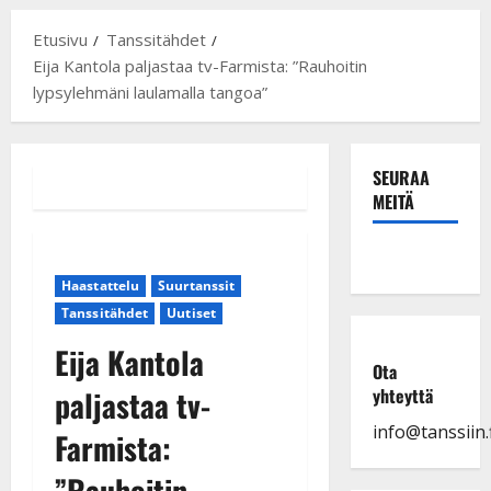
Etusivu
Tanssitähdet
Eija Kantola paljastaa tv-Farmista: ”Rauhoitin
lypsylehmäni laulamalla tangoa”
SEURAA
MEITÄ
Haastattelu
Suurtanssit
Tanssitähdet
Uutiset
Eija Kantola
Ota
paljastaa tv-
yhteyttä
info@tanssiin.f
Farmista:
”Rauhoitin