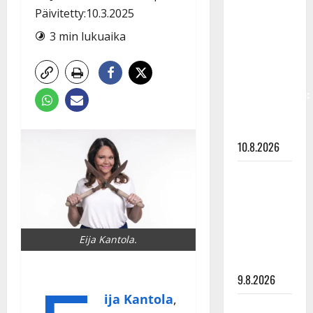
Keiski
Päivitetty:10.3.2025
laihtui –
3 min lukuaika
vastaa nyt
fanien
huoleen
jaksamisestaan:
”Mikään ei
ole ikuista”
10.8.2026
Tangokuningas
Aki Samuli
meni
naimisiin –
Eija Kantola.
hääkuva
julki
9.8.2026
ija Kantola
,
Esko