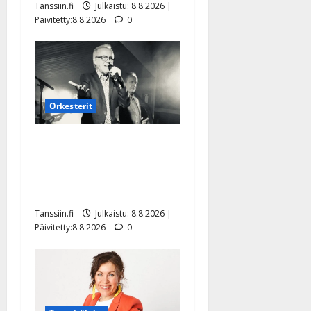
Tanssiin.fi
Julkaistu: 8.8.2026 |
Päivitetty:8.8.2026
0
Orkesterit
Matti Ruohonen viettää taas
synttäreitään täydessä
hiljaisuudessa – tämä on
tilanne nyt
Tanssiin.fi
Julkaistu: 8.8.2026 |
Päivitetty:8.8.2026
0