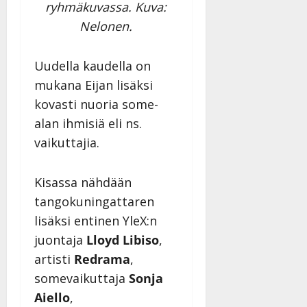
ryhmäkuvassa. Kuva:
Nelonen.
Uudella kaudella on
mukana Eijan lisäksi
kovasti nuoria some-
alan ihmisiä eli ns.
vaikuttajia.
Kisassa nähdään
tangokuningattaren
lisäksi entinen YleX:n
juontaja
Lloyd Libiso
,
artisti
Redrama
,
somevaikuttaja
Sonja
Aiello
,