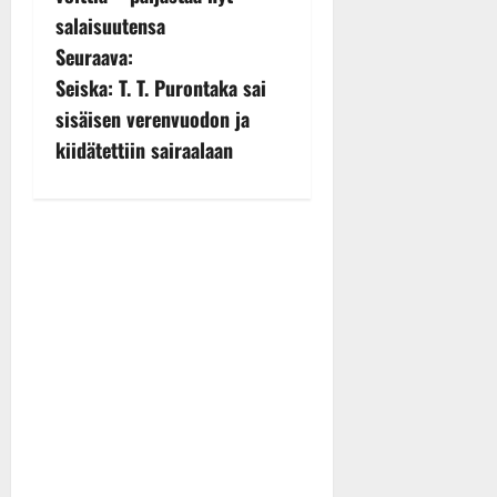
t
salaisuutensa
Seuraava:
n
Seiska: T. T. Purontaka sai
a
sisäisen verenvuodon ja
v
kiidätettiin sairaalaan
i
g
a
t
i
o
n