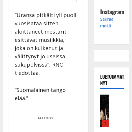
Instagram
”Uransa pitkälti yli puoli
Seuraa
vuosisataa sitten
meitä
aloittaneet mestarit
esittävät musiikkia,
joka on kulkenut ja
välittynyt jo useissa
sukupolvissa”, RNO
tiedottaa.
LUETUIMMAT
NYT
”Suomalainen tango
Musiikkiv
elää.”
H
u
i
MAINOS
k
1
e