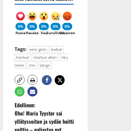
0%
0%
0%
0%
0%
Ihana
Hauska
Vau
Surullinen
Vihainen
Tags:
eino grön
keikat
kiertue
markus allan
riku
niemi
rno
tango
P
Edellinen:
Oho! Maria Tyyster sai
o
yllätyssoiton ja sydän heitti
s
volttia – paljastaa nyt