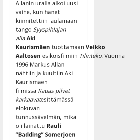
Allanin uralla alkoi uusi
vaihe, kun hänet
kiinnitettiin laulamaan
tango
Syyspihlajan
alla
Aki
Kaurismäen
tuottamaan
Veikko
Aaltosen
esikoisfilmiin
Tilinteko
. Vuonna
1996 Markus Allan
nähtiin ja kuultiin Aki
Kaurismäen
filmissä
Kauas pilvet
karkaavat
esittämässä
elokuvan
tunnussävelmän, mikä
oli lainattu
Rauli
”Badding” Somerjoen