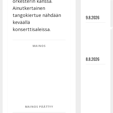
orkesterin kanssa.
viimeisistä
Ainutkertainen
vuosista
tangokiertue nähdään
9.8.2026
keväällä
Tangokuningatar
konserttisaleissa.
Raija
Mäntyniemi:
matka
MAINOS
tyssäsi
8.8.2026
Matti
Ruohonen
viettää taas
synttäreitään
täydessä
hiljaisuudessa
– tämä on
MAINOS PÄÄTTYY