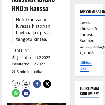
RNO:n kanssa
TANSSIPAIKAT K
Huhtikuussa on
Katso
luvassa historian
kätevästä
havinaa ja upeaa
kartasta
tangotulkintaa.
Suomen
tanssipaikkoj
Tanssiin.fi
sijainnit.
Julkaistu: 11.2.2022 |
Klikkaa
Päivitetty:11.2.2022
tästä!
3 min lukuaika
TUOREIMMAT
KUULUMISET