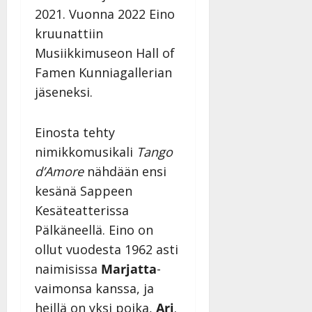
2021. Vuonna 2022 Eino
kruunattiin
Musiikkimuseon Hall of
Famen Kunniagallerian
jäseneksi.
Einosta tehty
nimikkomusikali
Tango
d’Amore
nähdään ensi
kesänä Sappeen
Kesäteatterissa
Pälkäneellä. Eino on
ollut vuodesta 1962 asti
naimisissa
Marjatta
-
vaimonsa kanssa, ja
heillä on yksi poika,
Ari
.