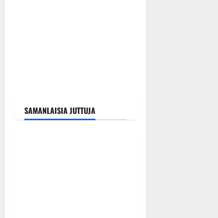
SAMANLAISIA JUTTUJA
Tanssitähdet
Tangokuningas Aki Samuli
meni naimisiin – hääkuva