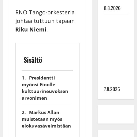
tilanne nyt
8.8.2026
RNO Tango-orkesteria
TTK-tähti
johtaa tuttuun tapaan
Anna
Riku Niemi
.
Hanski
rakastaa
tanssia –
Sisältö
suru
tyttären
syövästä
Presidentti
painaa
myönsi Einolle
7.8.2026
kulttuurineuvoksen
arvonimen
Markus Allan
muistetaan myös
elokuvasävelmistään