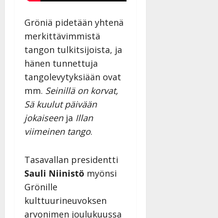
Julkaistu:
27.4.2025
Gröniä pidetään yhtenä
|
Päivitetty:
merkittävimmistä
tangon tulkitsijoista, ja
hänen tunnettuja
tangolevytyksiään ovat
mm.
Seinillä on korvat,
Sä kuulut päivään
jokaiseen
ja
Illan
viimeinen tango
.
Tasavallan presidentti
Sauli Niinistö
myönsi
Grönille
kulttuurineuvoksen
arvonimen joulukuussa