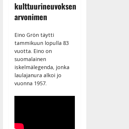
kulttuurineuvoksen
–
Päivitetty:
D
arvonimen
a
n
n
Eino Grön täytti
y
tammikuun lopulla 83
l
l
vuotta. Eino on
e
suomalainen
i
iskelmälegenda, jonka
s
o
laulajanura alkoi jo
k
vuonna 1957.
i
i
t
o
s
Tanssiin.fi