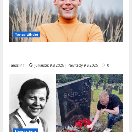
Tanssitähdet
Tangokuningas Aki Samuli meni naimisiin – hääkuva
julki
Tanssiin.fi
Julkaistu: 9.8.2026 | Päivitetty:9.8.2026
0
Haastattelu