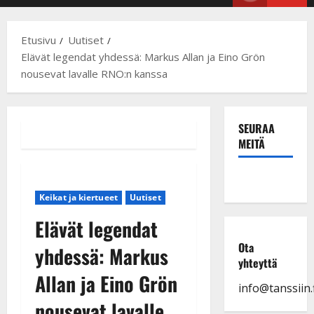
Menu
Etusivu
Uutiset
Elävät legendat yhdessä: Markus Allan ja Eino Grön
nousevat lavalle RNO:n kanssa
SEURAA
MEITÄ
Keikat ja kiertueet
Uutiset
Elävät legendat
Ota
yhdessä: Markus
yhteyttä
Allan ja Eino Grön
info@tanssiin.f
nousevat lavalle