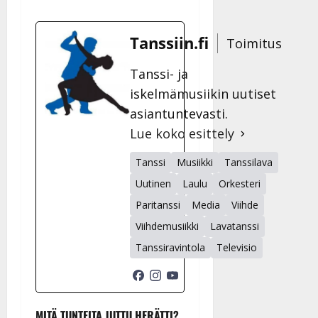
Tanssiin.fi
Toimitus
Tanssi- ja
iskelmämusiikin uutiset
asiantuntevasti.
Lue koko esittely
Tanssi
Musiikki
Tanssilava
Uutinen
Laulu
Orkesteri
Paritanssi
Media
Viihde
Viihdemusiikki
Lavatanssi
Tanssiravintola
Televisio
MITÄ TUNTEITA JUTTU HERÄTTI?