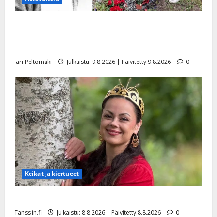
Esko Rahkonen olisi täyttänyt 90 vuotta – Arto
Rahkonen kävi haudalla ja kertoo iskelmälegendan
viimeisistä vuosista
Jari Peltomäki
Julkaistu: 9.8.2026 | Päivitetty:9.8.2026
0
Keikat ja kiertueet
Tangokuningatar Raija Mäntyniemi: matka tyssäsi
Tanssiin.fi
Julkaistu: 8.8.2026 | Päivitetty:8.8.2026
0