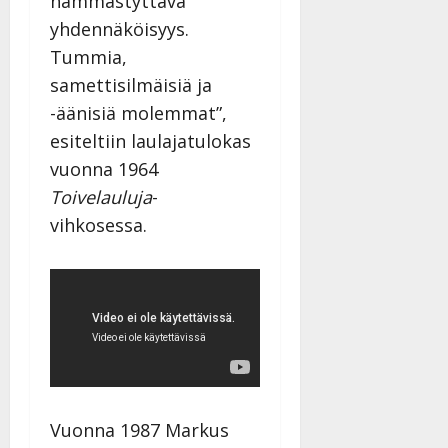
hämmästyttävä
yhdennäköisyys.
Tummia,
samettisilmäisiä ja
-äänisiä molemmat”,
esiteltiin laulajatulokas
vuonna 1964
Toivelauluja
-
vihkosessa.
Vuonna 1987 Markus