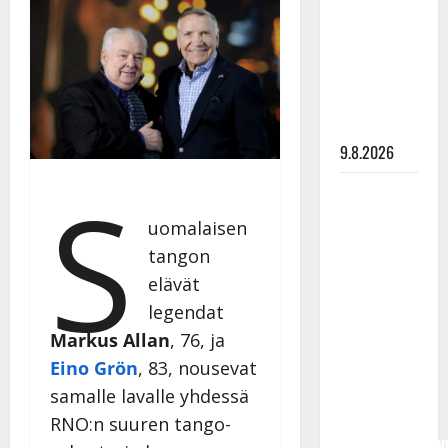
Tangokuningas
Aki Samuli
meni
naimisiin –
hääkuva
julki
9.8.2026
S
Esko
Rahkonen
uomalaisen
olisi
tangon
täyttänyt
elävät
90 vuotta –
legendat
Arto
Markus Allan
, 76,
ja
Rahkonen
kävi
Eino Grön
, 83, nousevat
haudalla ja
samalle lavalle yhdessä
kertoo
RNO:n suuren tango-
iskelmälegenda