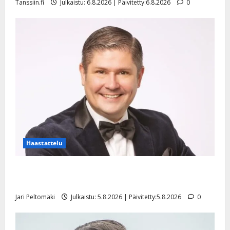
Tanssiin.fi
Julkaistu: 6.8.2026 | Päivitetty:6.8.2026
0
Haastattelu
Leif Lindeman levytti: ”Kuvaa osuvasti uraani
pikkupojasta näihin päiviin”
Jari Peltomäki
Julkaistu: 5.8.2026 | Päivitetty:5.8.2026
0