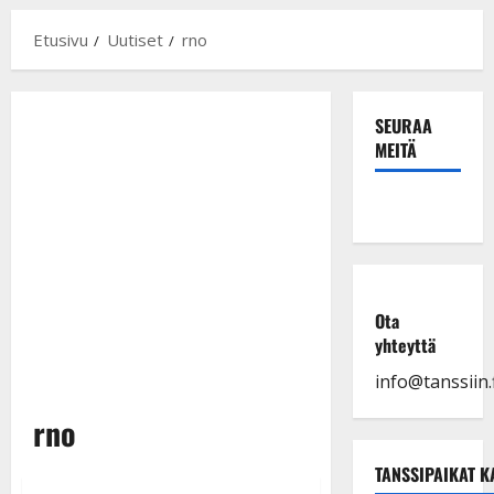
Etusivu
Uutiset
rno
SEURAA
MEITÄ
Ota
yhteyttä
info@tanssiin.f
rno
TANSSIPAIKAT K