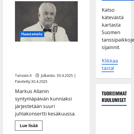
Katso
kätevästä
kartasta
Suomen
Haastattelu
tanssipaikkoj
sijainnit.
Tangolegenda Markus
Allan täyttää 80: ”Aika on
Klikkaa
saanut siivet”
tästä!
Tanssiin.fi
Julkaistu: 30.4.2025 |
Päivitetty:30.4.2025
Markus Allanin
TUOREIMMAT
syntymäpäivän kunniaksi
KUULUMISET
järjestetään suuri
juhlakonsertti kesäkuussa.
Tanssii
tähtien
Lue
Lue lisää
kanssa -
lisää
aiheesta