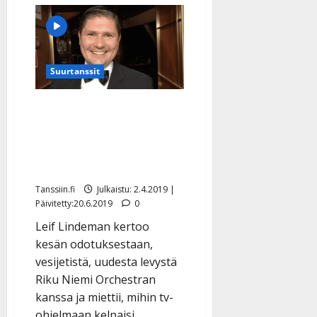
a
t
Päivitetty:
e
n
r
o
t
i
k
i
…
o
n
”
Suurtanssit
o
a
s
Tanssiin.fi
h
Leif Lindeman: ”Tulossa
t
ä
Julkaistu:
e
levy täynnä suuria
i
20.8.2025
Tanssiin.fi
rakkauslauluja” – katso
t
|
Päivitetty:
ä
video
Julkaistu:
ä
17.8.2025
Tanssiin.fi
Julkaistu: 2.4.2019 |
n
|
Päivitetty:20.6.2019
0
–
Päivitetty:
Leif Lindeman kertoo
D
a
kesän odotuksestaan,
n
vesijetistä, uudesta levystä
n
Riku Niemi Orchestran
y
kanssa ja miettii, mihin tv-
l
ohjelmaan kelpaisi.