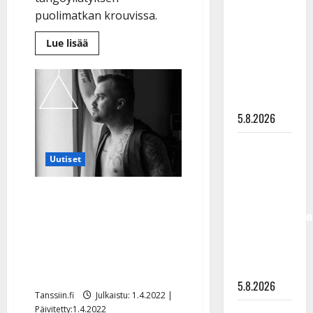
”Kuvaa
puolimatkan krouvissa.
osuvasti
Lue
Lue lisää
uraani
lisää
aiheesta
pikkupojasta
Yllätys
näihin
baarijonossa
Lapissa:
päiviin”
Kyösti
puhkesi
5.8.2026
laulamaan
Lapin
tangoa
Jukka
–
katso
Uutiset
Hallikainen,
video
50,
Heikki Koskelo alkaa
liikuttuu
soittaa triangelia
lapsenlapsistaan
– uusi laulu
Nightwishissä – RNO taas
koskettaa
perustaa miljoonan taalan
syvältä
laulukilpailun
5.8.2026
Tanssiin.fi
Julkaistu: 1.4.2022 |
Päivitetty:1.4.2022