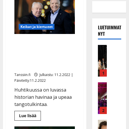
LUETUIMMAT
Keikat ja kiertueet
NYT
Elävät legendat yhdessä:
Musiikkiv
Markus Allan ja Eino Grön
H
nousevat lavalle RNO:n
u
kanssa
i
k
1
Tanssiin.fi
Julkaistu: 11.2.2022 |
e
Päivitetty:11.2.2022
a
Keikat ja 
Huhtikuussa on luvassa
I
t
k
historian havinaa ja upeaa
h
ä
y
tangotulkintaa.
v
v
2
Lue
ä
Lue lisää
ä
lisää
s
Tanssitäh
s
aiheesta
Elävät
H
a