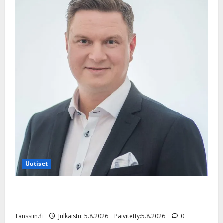
Uutiset
Jukka Hallikainen, 50, liikuttuu lapsenlapsistaan –
uusi laulu koskettaa syvältä
Tanssiin.fi
Julkaistu: 5.8.2026 | Päivitetty:5.8.2026
0