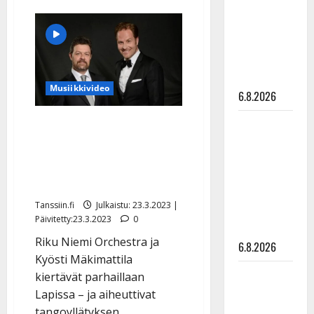
julkkikset
Tangolegenda
Markus
julki: Anna
Allan
täyttää
Hanski
80:
”Aika
liitää tv-
on
parketilla
saanut
siivet”
Musiikkivideo
6.8.2026
Sopiiko
Yllätys baarijonossa
Edith Piaf
Lapissa: Kyösti puhkesi
tanssilavalle?
laulamaan Lapin tangoa –
Pirttijoki
katso video
näyttää
Tanssiin.fi
Julkaistu: 23.3.2023 |
mallia –
Päivitetty:23.3.2023
0
video
Riku Niemi Orchestra ja
6.8.2026
Kyösti Mäkimattila
Leif
kiertävät parhaillaan
Lindeman
Lapissa – ja aiheuttivat
levytti:
tangoyllätyksen