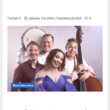
Tanssii tähtien kanssa -julkkikset julki: Anna Hanski
liitää tv-parketilla
Tanssiin.fi
Julkaistu: 6.8.2026 | Päivitetty:6.8.2026
0
Musiikkivideo
Sopiiko Edith Piaf tanssilavalle? Pirttijoki näyttää
mallia – video