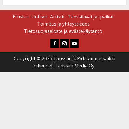
Etusivu
Uutiset
Artistit
Tanssilavat ja -paikat
Toimitus ja yhteystiedot
Tietosuojaseloste ja evästekäytäntö
Faceboook
Instagram
Youtube
Copyright © 2026 Tanssiin.fi. Pidätämme kaikki
oikeudet. Tanssiin Media Oy.