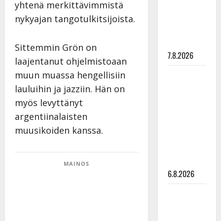
yhtenä merkittävimmistä
”Elämä toi
eteeni
nykyajan tangotulkitsijoista.
sellaisen
yllätyksen…”
Sittemmin Grön on
7.8.2026
laajentanut ohjelmistoaan
muun muassa hengellisiin
Tanssii
tähtien
lauluihin ja jazziin. Hän on
kanssa -
myös levyttänyt
julkkikset
argentiinalaisten
julki: Anna
muusikoiden kanssa.
Hanski
liitää tv-
parketilla
MAINOS
6.8.2026
Sopiiko
Edith Piaf
tanssilavalle?