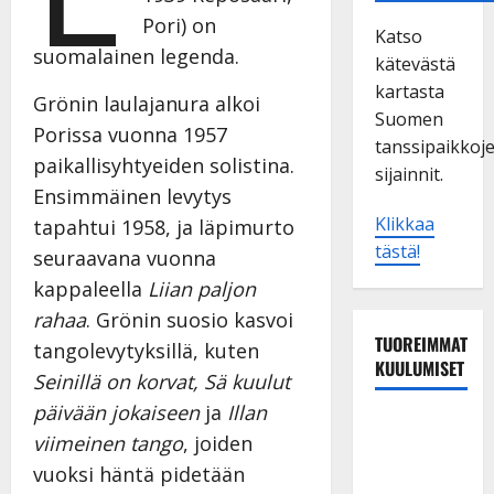
Pori) on
Katso
suomalainen legenda.
kätevästä
kartasta
Grönin laulajanura alkoi
Suomen
Porissa vuonna 1957
tanssipaikkoj
paikallisyhtyeiden solistina.
sijainnit.
Ensimmäinen levytys
Klikkaa
tapahtui 1958, ja läpimurto
tästä!
seuraavana vuonna
kappaleella
Liian paljon
rahaa
. Grönin suosio kasvoi
TUOREIMMAT
tangolevytyksillä, kuten
KUULUMISET
Seinillä on korvat, Sä kuulut
päivään jokaiseen
ja
Illan
Maikilta
viimeinen tango
, joiden
pysäyttävä
vuoksi häntä pidetään
ulostulo: