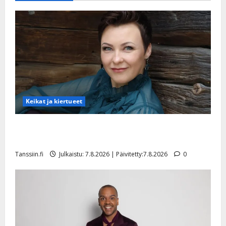
Keikat ja kiertueet
Maikilta pysäyttävä ulostulo: ”Elämä toi eteeni
sellaisen yllätyksen…”
Tanssiin.fi
Julkaistu: 7.8.2026 | Päivitetty:7.8.2026
0