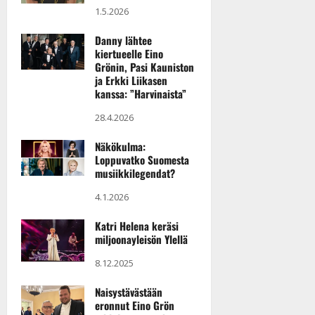
1.5.2026
Danny lähtee
kiertueelle Eino
Grönin, Pasi Kauniston
ja Erkki Liikasen
kanssa: ”Harvinaista”
28.4.2026
Näkökulma:
Loppuvatko Suomesta
musiikkilegendat?
4.1.2026
Katri Helena keräsi
miljoonayleisön Ylellä
8.12.2025
Naisystävästään
eronnut Eino Grön