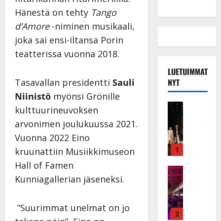
Hänestä on tehty
Tango
d’Amore
-niminen musikaali,
joka sai ensi-iltansa Porin
teatterissa vuonna 2018.
LUETUIMMAT
NYT
Tasavallan presidentti
Sauli
Niinistö
myönsi Grönille
Musiikkiv
kulttuurineuvoksen
H
arvonimen joulukuussa 2021.
u
Vuonna 2022 Eino
i
k
1
kruunattiin Musiikkimuseon
e
Hall of Famen
a
Keikat ja 
Kunniagallerian jäseneksi.
I
t
k
h
ä
y
”Suurimmat unelmat on jo
v
v
2