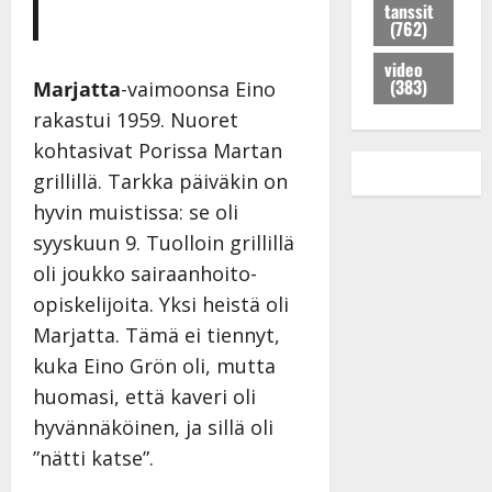
K
a
l
tanssit
n
m
(762)
e
i
e
s
e
i
s
e
s
i
video
s
u
m
i
(383)
s
Marjatta
-vaimoonsa Eino
k
i
i
k
e
rakastui 1959. Nuoret
i
h
s
e
n
kohtasivat Porissa Martan
j
i
s
i
k
a
t
i
grillillä. Tarkka päiväkin on
k
e
K
i
k
a
r
hyvin muistissa: se oli
a
k
i
n
r
syyskuun 9. Tuolloin grillillä
t
s
s
S
a
j
oli joukko sairaanhoito-
i
o
ä
n
a
:
i
r
opiskelijoita. Yksi heistä oli
–
j
”
s
k
k
Marjatta. Tämä ei tiennyt,
u
V
s
ä
u
kuka Eino Grön oli, mutta
h
o
a
s
v
l
i
huomasi, että kaveri oli
s
a
Tanssiin.fi
i
t
ä
-
hyvännäköinen, ja sillä oli
v
u
Julkaistu:
j
Tanssiin.fi
”nätti katse”.
a
l
21.8.2025
a
t
e
|