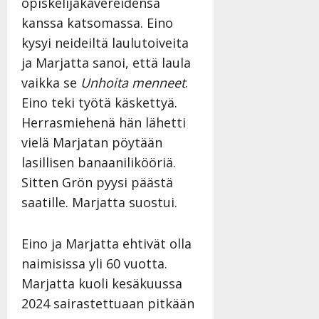
opiskelijakavereidensa
y
kanssa katsomassa. Eino
l
l
kysyi neideiltä laulutoiveita
e
ja Marjatta sanoi, että laula
i
vaikka se
Unhoita menneet
.
s
o
Eino teki työtä käskettyä.
k
Herrasmiehenä hän lähetti
i
vielä Marjatan pöytään
i
lasillisen banaanilikööriä.
t
o
Sitten Grön pyysi päästä
s
saatille. Marjatta suostui.
Tanssiin.fi
Eino ja Marjatta ehtivät olla
Julkaistu:
27.4.2025
naimisissa yli 60 vuotta.
|
Marjatta kuoli kesäkuussa
Päivitetty:
2024 sairastettuaan pitkään