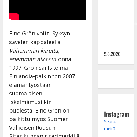
Hallikainen,
50,
liikuttuu
lapsenlapsistaan
– uusi laulu
Eino Grön voitti Syksyn
koskettaa
sävelen kappaleella
syvältä
Vähemmän kiirettä,
5.8.2026
enemmän aikaa
vuonna
1997. Grön sai Iskelmä-
Finlandia-palkinnon 2007
elämäntyöstään
suomalaisen
iskelmämusiikin
puolesta.
Eino Grön on
Instagram
palkittu myös Suomen
Seuraa
Valkoisen Ruusun
meitä
Ritarikunnan ritarimerkillä.