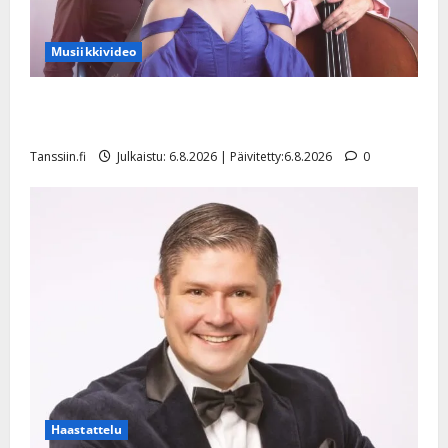
Musiikkivideo
Sopiiko Edith Piaf tanssilavalle? Pirttijoki näyttää
mallia – video
Tanssiin.fi
Julkaistu: 6.8.2026 | Päivitetty:6.8.2026
0
Haastattelu