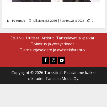
Leif Lindeman levytti: ”Kuvaa osuvasti uraani
pikkupojasta näihin päiviin”
Jari Peltomäki
Julkaistu: 5.8.2026 | Päivitetty:5.8.2026
0
Etusivu
Uutiset
Artistit
Tanssilavat ja -paikat
Toimitus ja yhteystiedot
Tietosuojaseloste ja evästekäytäntö
Faceboook
Instagram
Youtube
Copyright © 2026 Tanssiin.fi. Pidätämme kaikki
oikeudet. Tanssiin Media Oy.