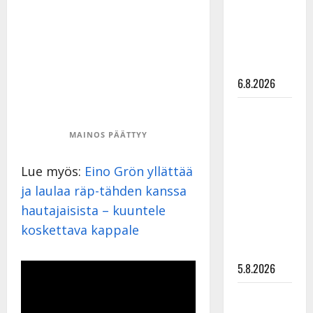
Pirttijoki
näyttää
mallia –
video
6.8.2026
Leif
Lindeman
MAINOS PÄÄTTYY
levytti:
”Kuvaa
Lue myös:
Eino Grön yllättää
osuvasti
ja laulaa räp-tähden kanssa
uraani
hautajaisista – kuuntele
pikkupojasta
koskettava kappale
näihin
päiviin”
5.8.2026
Jukka