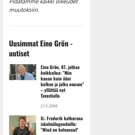
Pidätämme kaikki oikeudet
muutoksiin.
Uusimmat Eino Grön -
uutiset
Eino Grön, 87, jatkaa
keikkailua: ”Niin
kauan kuin ääni
kulkee ja jalka nousee”
– yllättää nyt
Tavastialla
21.5.2026
IL: Frederik katkerana
iskelmälegendoille:
”Minä en kelvannut”