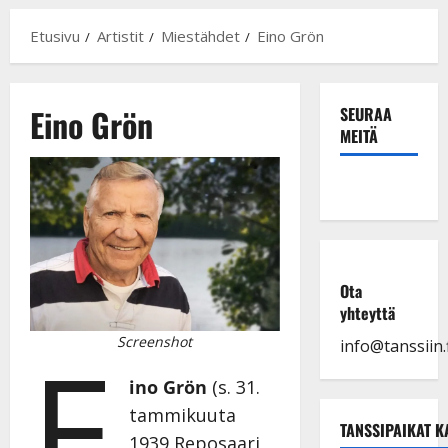
Etusivu
Artistit
Miestähdet
Eino Grön
Eino Grön
SEURAA
MEITÄ
Ota
yhteyttä
E
Screenshot
info@tanssiin.f
ino Grön
(s. 31.
tammikuuta
TANSSIPAIKAT K
1939 Reposaari,