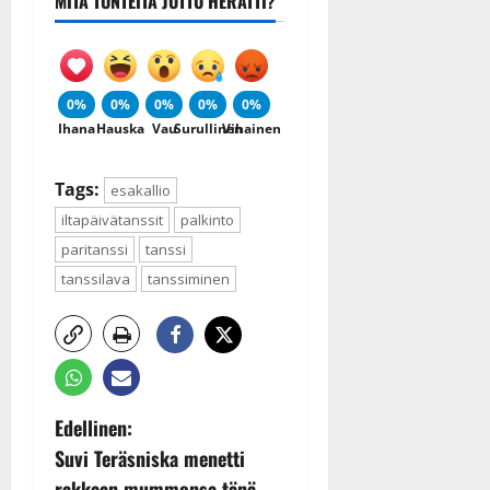
MITÄ TUNTEITA JUTTU HERÄTTI?
0%
0%
0%
0%
0%
Ihana
Hauska
Vau
Surullinen
Vihainen
Tags:
esakallio
iltapäivätanssit
palkinto
paritanssi
tanssi
tanssilava
tanssiminen
P
Edellinen:
Suvi Teräsniska menetti
o
rakkaan mummonsa tänä