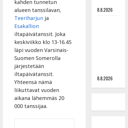
kahden tunnetun
tyssäsi
8.8.2026
alueen tanssilavan,
Teeriharjun
ja
Matti
Esakallion
Ruohonen
iltapäivätanssit. Joka
viettää taas
keskiviikko klo 13-16.45
synttäreitään
täydessä
läpi vuoden Varsinais-
hiljaisuudessa
Suomen Somerolla
– tämä on
järjestetään
tilanne nyt
iltapäivätanssit.
8.8.2026
Yhteensä nämä
liikuttavat vuoden
aikana lähemmäs 20
000 tanssijaa.