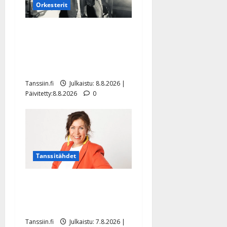
Orkesterit
Matti Ruohonen viettää taas
synttäreitään täydessä
hiljaisuudessa – tämä on
tilanne nyt
Tanssiin.fi
Julkaistu: 8.8.2026 |
Päivitetty:8.8.2026
0
Tanssitähdet
TTK-tähti Anna Hanski
rakastaa tanssia – suru
tyttären syövästä painaa
Tanssiin.fi
Julkaistu: 7.8.2026 |