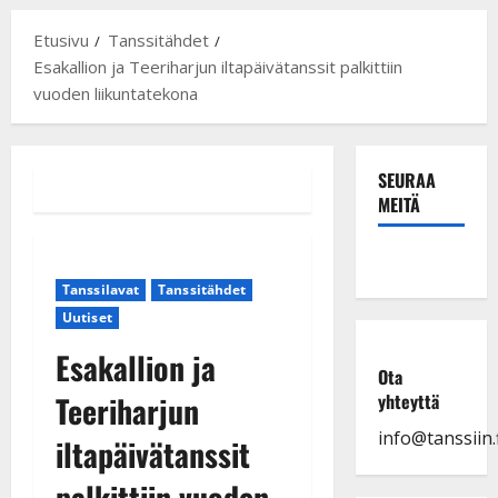
Etusivu
Tanssitähdet
Esakallion ja Teeriharjun iltapäivätanssit palkittiin
vuoden liikuntatekona
SEURAA
MEITÄ
Tanssilavat
Tanssitähdet
Uutiset
Esakallion ja
Ota
Teeriharjun
yhteyttä
info@tanssiin.f
iltapäivätanssit
palkittiin vuoden