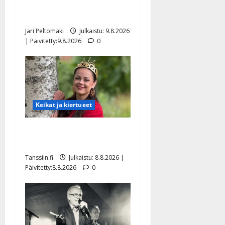
kertoo iskelmälegendan
viimeisistä vuosista
Jari Peltomäki
Julkaistu: 9.8.2026
| Päivitetty:9.8.2026
0
Keikat ja kiertueet
Tangokuningatar Raija
Mäntyniemi: matka tyssäsi
Tanssiin.fi
Julkaistu: 8.8.2026 |
Päivitetty:8.8.2026
0