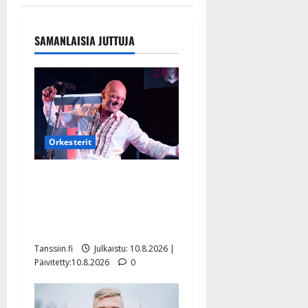
SAMANLAISIA JUTTUJA
Orkesterit
Dimitri Keiski laihtui –
vastaa nyt fanien huoleen
jaksamisestaan: ”Mikään ei
ole ikuista”
Tanssiin.fi
Julkaistu: 10.8.2026 |
Päivitetty:10.8.2026
0