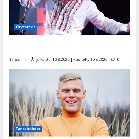
Orkesterit
Dimitri Keiski laihtui – vastaa nyt fanien huoleen
jaksamisestaan: ”Mikään ei ole ikuista”
Tanssiin.fi
Julkaistu: 10.8.2026 | Päivitetty:10.8.2026
0
Tanssitähdet