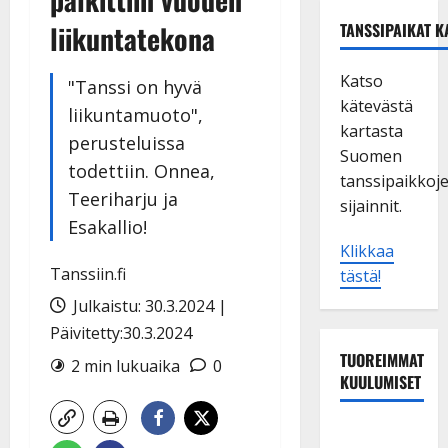
liikuntatekona
TANSSIPAIKAT K
Katso
"Tanssi on hyvä
kätevästä
liikuntamuoto",
kartasta
perusteluissa
Suomen
todettiin. Onnea,
tanssipaikkoj
Teeriharju ja
sijainnit.
Esakallio!
Klikkaa
Tanssiin.fi
tästä!
Julkaistu: 30.3.2024 |
Päivitetty:30.3.2024
TUOREIMMAT
2 min lukuaika
0
KUULUMISET
Dimitri