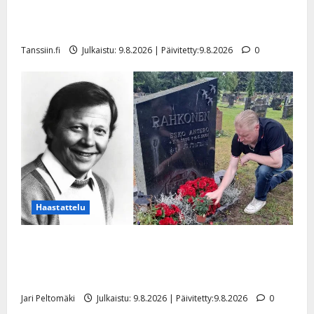
Tangokuningas Aki Samuli meni naimisiin – hääkuva
julki
Tanssiin.fi
Julkaistu: 9.8.2026 | Päivitetty:9.8.2026
0
Haastattelu
Esko Rahkonen olisi täyttänyt 90 vuotta – Arto
Rahkonen kävi haudalla ja kertoo iskelmälegendan
viimeisistä vuosista
Jari Peltomäki
Julkaistu: 9.8.2026 | Päivitetty:9.8.2026
0