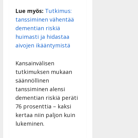
27.4.2025
|
Lue myös:
Tutkimus:
Päivitetty:
tanssiminen vähentää
dementian riskiä
huimasti ja hidastaa
aivojen ikääntymistä
Kansainvälisen
tutkimuksen mukaan
säännöllinen
tanssiminen alensi
dementian riskiä peräti
76 prosenttia – kaksi
kertaa niin paljon kuin
lukeminen.