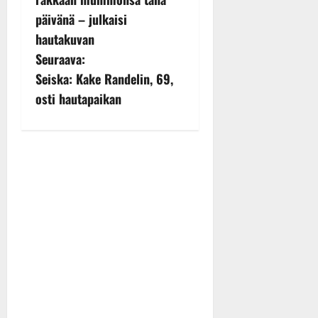
s
päivänä – julkaisi
hautakuvan
t
Seuraava:
n
Seiska: Kake Randelin, 69,
osti hautapaikan
a
v
i
g
a
t
i