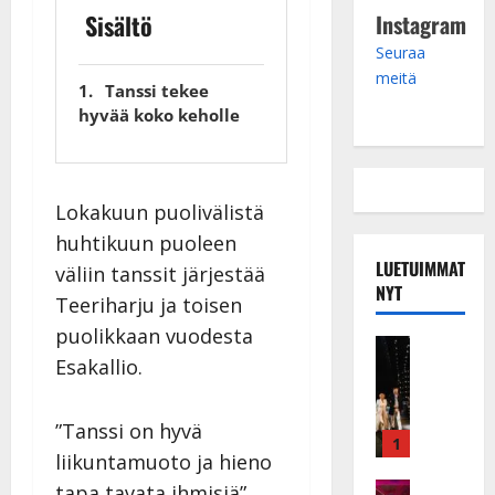
Sisältö
Instagram
Seuraa
meitä
Tanssi tekee
hyvää koko keholle
Lokakuun puolivälistä
huhtikuun puoleen
LUETUIMMAT
väliin tanssit järjestää
NYT
Teeriharju ja toisen
puolikkaan vuodesta
Musiikkiv
Esakallio.
H
u
i
”Tanssi on hyvä
k
1
liikuntamuoto ja hieno
e
a
Keikat ja 
tapa tavata ihmisiä”,