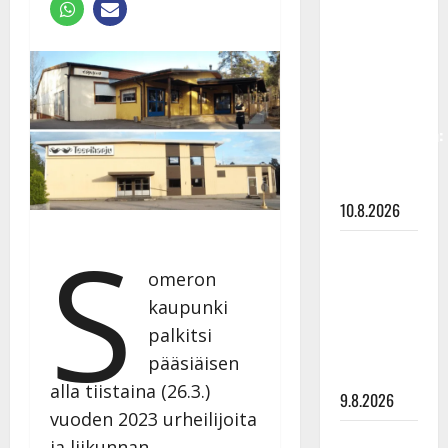
Keiski
laihtui –
vastaa nyt
fanien
huoleen
jaksamisestaan:
”Mikään ei
ole ikuista”
10.8.2026
S
Tangokuningas
Aki Samuli
omeron
meni
kaupunki
naimisiin –
palkitsi
hääkuva
pääsiäisen
julki
alla tiistaina (26.3.)
9.8.2026
vuoden 2023 urheilijoita
Esko
ja liikunnan