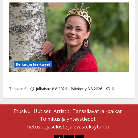
Keikat ja kiertueet
Tangokuningatar Raija Mäntyniemi: matka tyssäsi
Tanssiin.fi
Julkaistu: 8.8.2026 | Päivitetty:8.8.2026
0
Etusivu
Uutiset
Artistit
Tanssilavat ja -paikat
Toimitus ja yhteystiedot
Tietosuojaseloste ja evästekäytäntö