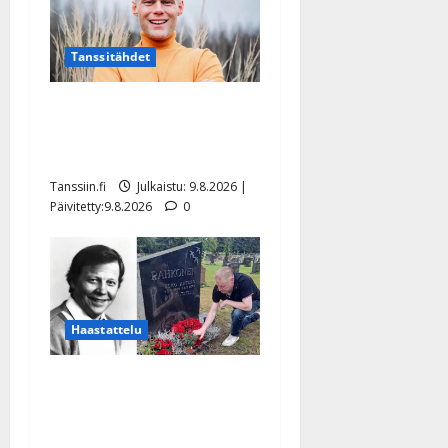
Tanssitähdet
Tangokuningas Aki Samuli
meni naimisiin – hääkuva
julki
Tanssiin.fi
Julkaistu: 9.8.2026 |
Päivitetty:9.8.2026
0
Haastattelu
Esko Rahkonen olisi
täyttänyt 90 vuotta – Arto
Rahkonen kävi haudalla ja