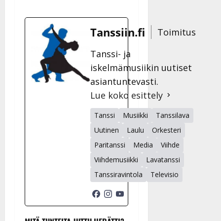
Tanssiin.fi
Toimitus
Tanssi- ja
iskelmämusiikin uutiset
asiantuntevasti.
Lue koko esittely
Tanssi
Musiikki
Tanssilava
Uutinen
Laulu
Orkesteri
Paritanssi
Media
Viihde
Viihdemusiikki
Lavatanssi
Tanssiravintola
Televisio