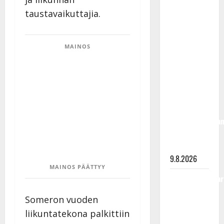
Rahkonen
taustavaikuttajia.
olisi
täyttänyt
90 vuotta –
MAINOS
Arto
Rahkonen
kävi
haudalla ja
kertoo
iskelmälegenda
viimeisistä
vuosista
9.8.2026
MAINOS PÄÄTTYY
Tangokuningatar
Raija
Someron vuoden
Mäntyniemi:
liikuntatekona palkittiin
matka