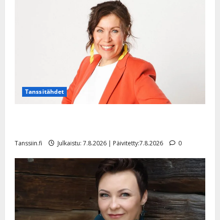
Tanssitähdet
TTK-tähti Anna Hanski rakastaa tanssia – suru
tyttären syövästä painaa
Tanssiin.fi
Julkaistu: 7.8.2026 | Päivitetty:7.8.2026
0