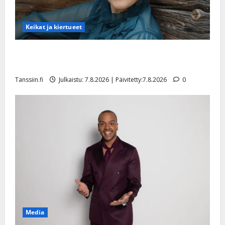
Keikat ja kiertueet
Maikilta pysäyttävä ulostulo: ”Elämä toi eteeni
sellaisen yllätyksen…”
Tanssiin.fi
Julkaistu: 7.8.2026 | Päivitetty:7.8.2026
0
Media