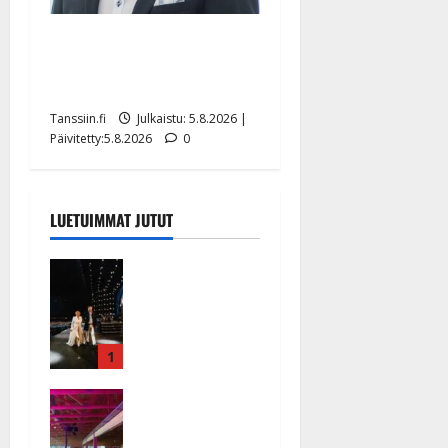
Jukka Hallikainen, 50,
liikuttuu lapsenlapsistaan –
uusi laulu koskettaa syvältä
Tanssiin.fi
Julkaistu: 5.8.2026 |
Päivitetty:5.8.2026
0
LUETUIMMAT JUTUT
Huikeat
hyvästit!
Tommi
saatteli
Katri
1
Helenan
Ikävä
lavalta
sairauskohta
viimeisen
us: soittaja
kerran –