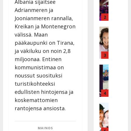
Albania sijaitsee
k
h
Adrianmeren ja
ä
y
v
v
2
Joonianmeren rannalla,
ä
ä
Kreikan ja Montenegron
s
Tanssitäh
s
välissä. Maan
H
a
t
e
i
pääkaupunki on Tirana,
i
i
r
t
ja väkiluku on noin 2,8
d
a
3
!
miljoonaa. Entinen
i
u
T
kommunistimaa on
P
Tanssitäh
s
o
T
a
k
m
noussut suosituksi
ä
k
o
m
turistikohteeksi
m
a
h
i
edullisten hintojensa ja
ä
r
4
t
s
I
i
koskemattomien
a
a
l
Haastatte
s
u
a
rantojensa ansiosta.
H
e
e
s
t
u
V
n
:
t
i
a
j
s
e
MAINOS
k