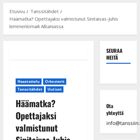
Etusivu
Tanssitähdet
Häämatka? Opettajaksi valmistunut Sinitaivas-Juhis
lemmenlomaili Albaniassa
SEURAA
MEITÄ
Haastattelu
Orkesterit
Tanssitähdet
Uutiset
Häämatka?
Ota
Opettajaksi
yhteyttä
info@tanssiin.f
valmistunut
Sinitaivas-Juhis