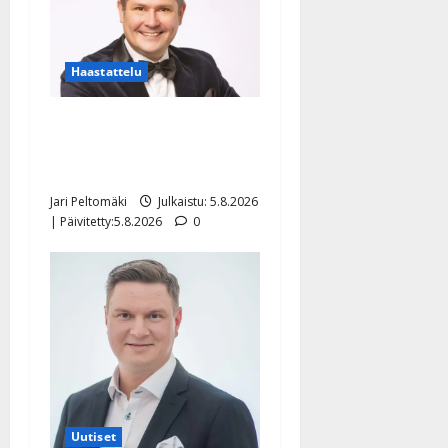
Haastattelu
Leif Lindeman levytti:
”Kuvaa osuvasti uraani
pikkupojasta näihin päiviin”
Jari Peltomäki
Julkaistu: 5.8.2026
| Päivitetty:5.8.2026
0
Uutiset