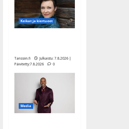
Keikat ja kiertueet
Maikilta pysäyttävä
ulostulo: ”Elämä toi eteeni
sellaisen yllätyksen…”
Tanssiin.fi
Julkaistu: 7.8.2026 |
Päivitetty:7.8.2026
0
Media
Tanssii tähtien kanssa -
julkkikset julki: Anna