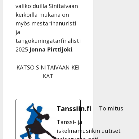
valikoiduilla Sinitaivaan
keikoilla mukana on
myös mestarihanuristi
ja
tangokuningatarfinalisti
2025
Jonna Pirttijoki
.
KATSO SINITAIVAAN KEI
KAT
Tanssiin.fi
Toimitus
Tanssi- ja
iskelmämusiikin uutiset