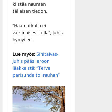
|
kiistää nauraen
Päivitetty:
tällaisen tiedon.
”Häämatkalla ei
varsinaisesti olla”, Juhis
hymyilee.
Lue myös:
Sinitaivas-
Juhis pääsi eroon
lääkkeistä: ”Terve
parisuhde toi rauhan”