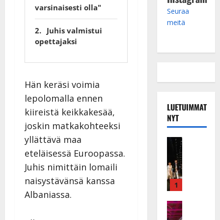
varsinaisesti olla"
Seuraa
meitä
Juhis valmistui
opettajaksi
Hän keräsi voimia
lepolomalla ennen
LUETUIMMAT
kiireistä keikkakesää,
NYT
joskin matkakohteeksi
yllättävä maa
Musiikkiv
H
eteläisessä Euroopassa.
u
Juhis nimittäin lomaili
i
naisystävänsä kanssa
k
1
Albaniassa.
e
a
Keikat ja 
I
t