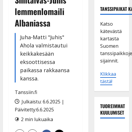
lemmenlomaili
TANSSIPAIKAT K
Albaniassa
Katso
kätevästä
Juha-Matti "Juhis"
kartasta
Ahola valmistautui
Suomen
keikkakesään
tanssipaikkoj
sijainnit.
eksoottisessa
paikassa rakkaansa
Klikkaa
kanssa.
tästä!
Tanssiin.fi
Julkaistu: 6.6.2025 |
TUOREIMMAT
Päivitetty:6.6.2025
KUULUMISET
2 min lukuaika
TTK-tähti