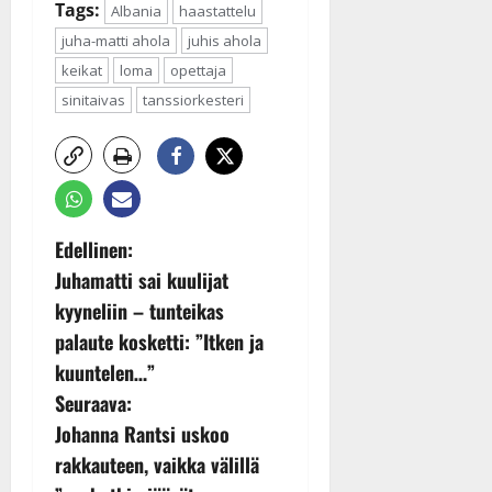
Tags:
Albania
haastattelu
juha-matti ahola
juhis ahola
keikat
loma
opettaja
sinitaivas
tanssiorkesteri
P
Edellinen:
Juhamatti sai kuulijat
o
kyyneliin – tunteikas
s
palaute kosketti: ”Itken ja
kuuntelen…”
t
Seuraava:
n
Johanna Rantsi uskoo
rakkauteen, vaikka välillä
a