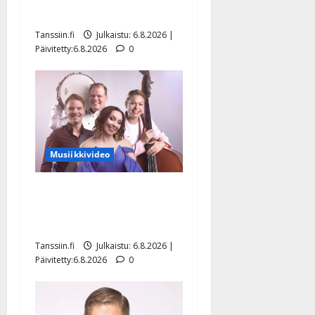
Hanski liitää tv-parketilla
Tanssiin.fi
Julkaistu: 6.8.2026 |
Päivitetty:6.8.2026
0
Musiikkivideo
Sopiiko Edith Piaf
tanssilavalle? Pirttijoki
näyttää mallia – video
Tanssiin.fi
Julkaistu: 6.8.2026 |
Päivitetty:6.8.2026
0