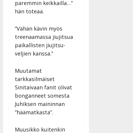
paremmin keikkailla…”
a
hän toteaa.
n
n
y
”Vähän kävin myös
l
treenaamassa jiujitsua
l
e
paikallisten jiujitsu-
i
veljien kanssa.”
s
o
Muutamat
k
i
tarkkasilmäiset
i
Sinitaivaan fanit olivat
t
bonganneet somesta
o
s
Juhiksen maininnan
Tanssiin.fi
”häämatkasta”.
Julkaistu:
Muusikko kuitenkin
27.4.2025