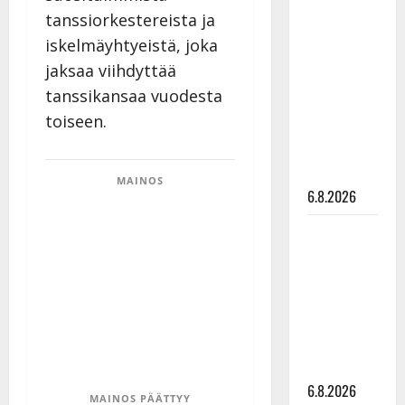
Tanssii
tanssiorkestereista ja
tähtien
iskelmäyhtyeistä, joka
kanssa -
jaksaa viihdyttää
julkkikset
tanssikansaa vuodesta
julki: Anna
toiseen.
Hanski
liitää tv-
parketilla
MAINOS
6.8.2026
Sopiiko
Edith Piaf
tanssilavalle?
Pirttijoki
näyttää
mallia –
video
6.8.2026
MAINOS PÄÄTTYY