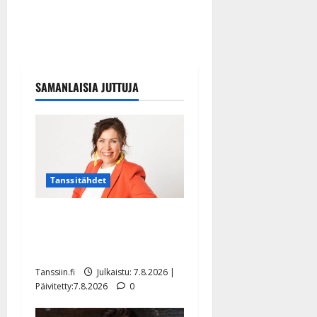
SAMANLAISIA JUTTUJA
Tanssitähdet
TTK-tähti Anna Hanski
rakastaa tanssia – suru
tyttären syövästä painaa
Tanssiin.fi
Julkaistu: 7.8.2026 |
Päivitetty:7.8.2026
0