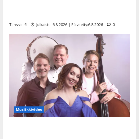
Tanssii tähtien kanssa -julkkikset julki: Anna Hanski
liitää tv-parketilla
Tanssiin.fi
Julkaistu: 6.8.2026 | Päivitetty:6.8.2026
0
Musiikkivideo
Sopiiko Edith Piaf tanssilavalle? Pirttijoki näyttää
mallia – video