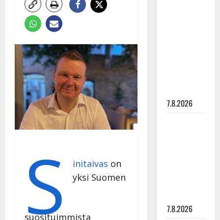
Anna
Hanski
rakastaa
tanssia –
suru
tyttären
syövästä
painaa
7.8.2026
Maikilta
pysäyttävä
S
ulostulo:
”Elämä toi
initaivas
on
eteeni
yksi Suomen
sellaisen
yllätyksen…”
7.8.2026
suosituimmista