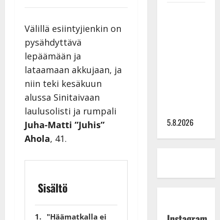
Leif
Lindeman
Välillä esiintyjienkin on
levytti:
pysähdyttävä
”Kuvaa
lepäämään ja
osuvasti
lataamaan akkujaan, ja
uraani
niin teki kesäkuun
pikkupojasta
alussa Sinitaivaan
näihin
päiviin”
laulusolisti ja rumpali
5.8.2026
Juha-Matti ”Juhis”
Ahola
, 41.
Sisältö
Instagram
"Häämatkalla ei