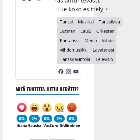
asiantuntevasti.
Lue koko esittely
Tanssi
Musiikki
Tanssilava
Uutinen
Laulu
Orkesteri
Paritanssi
Media
Viihde
Viihdemusiikki
Lavatanssi
Tanssiravintola
Televisio
MITÄ TUNTEITA JUTTU HERÄTTI?
0%
0%
0%
0%
0%
Ihana
Hauska
Vau
Surullinen
Vihainen