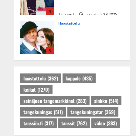
tule Katri…”
4
Tanssiin.fi
Julkaistu: 20.8.2025 |
Päivitetty:22.8.2025
Haastattelu
Huikea rakkaustarina!
Dimitri Keiski ja Katja
juhlivat pian tinahäitään –
5
Dannylle iso kiitos
Tanssiin.fi
Julkaistu: 27.4.2025 |
Päivitetty:27.4.2025
haastattelu
(362)
kappale
(435)
keikat
(1270)
seinäjoen tangomarkkinat
(283)
sinkku
(514)
tangokuningas
(511)
tangokuningatar
(369)
tanssiin.fi
(317)
tanssit
(762)
video
(383)