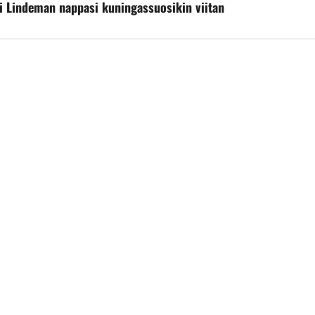
ti Lindeman nappasi kuningassuosikin viitan