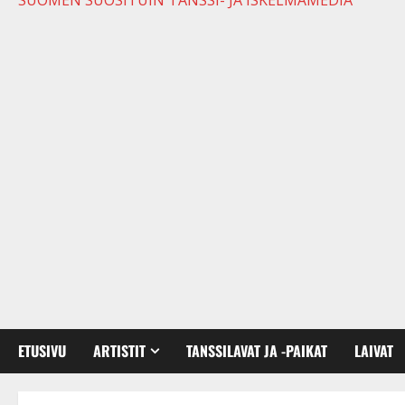
SUOMEN SUOSITUIN TANSSI- JA ISKELMÄMEDIA
ETUSIVU
ARTISTIT
TANSSILAVAT JA -PAIKAT
LAIVAT