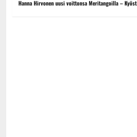
Hanna Hirvonen uusi voittonsa Meritangoilla – Kyös
o
s
t
n
a
v
i
g
a
t