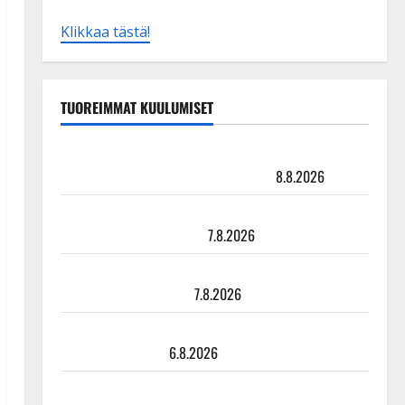
Klikkaa tästä!
TUOREIMMAT KUULUMISET
Matti Ruohonen viettää taas synttäreitään täydessä
hiljaisuudessa – tämä on tilanne nyt
8.8.2026
TTK-tähti Anna Hanski rakastaa tanssia – suru
tyttären syövästä painaa
7.8.2026
Maikilta pysäyttävä ulostulo: ”Elämä toi eteeni
sellaisen yllätyksen…”
7.8.2026
Tanssii tähtien kanssa -julkkikset julki: Anna Hanski
liitää tv-parketilla
6.8.2026
Sopiiko Edith Piaf tanssilavalle? Pirttijoki näyttää