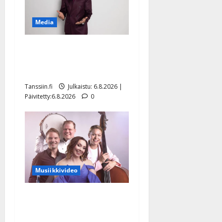
Media
Tanssii tähtien kanssa -
julkkikset julki: Anna
Hanski liitää tv-parketilla
Tanssiin.fi
Julkaistu: 6.8.2026 |
Päivitetty:6.8.2026
0
Musiikkivideo
Sopiiko Edith Piaf
tanssilavalle? Pirttijoki
näyttää mallia – video