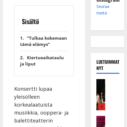
Seuraa
meitä
Sisältö
”Tulkaa kokemaan
tämä elämys”
Kiertueaikataulu
LUETUIMMAT
ja liput
NYT
Musiikkiv
H
Konsertti lupaa
u
yleisölleen
i
korkealaatuista
k
1
musiikkia, ooppera- ja
e
a
Keikat ja 
balettiteatterin
I
t