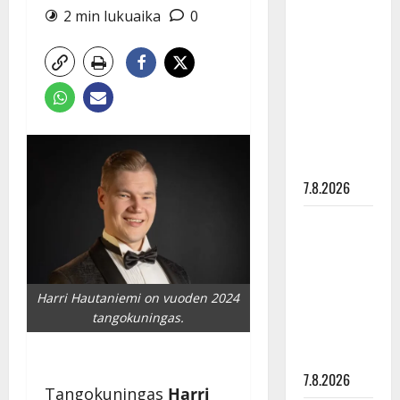
Anna
2 min lukuaika
0
Hanski
rakastaa
tanssia –
suru
tyttären
syövästä
painaa
7.8.2026
Maikilta
pysäyttävä
ulostulo:
”Elämä toi
Harri Hautaniemi on vuoden 2024
eteeni
tangokuningas.
sellaisen
yllätyksen…”
7.8.2026
Tangokuningas
Harri