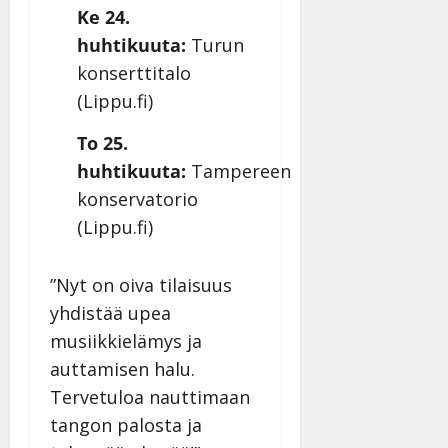
|
Ke 24.
Päivitetty:
huhtikuuta:
Turun
konserttitalo
(
Lippu.fi
)
To 25.
huhtikuuta:
Tampereen
konservatorio
(
Lippu.fi
)
”Nyt on oiva tilaisuus
yhdistää upea
musiikkielämys ja
auttamisen halu.
Tervetuloa nauttimaan
tangon palosta ja