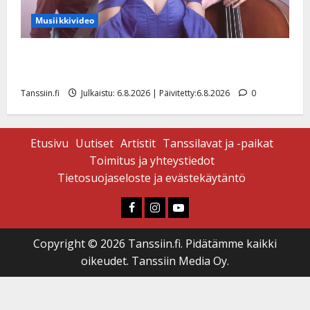
Musiikkivideo
Sopiiko Edith Piaf tanssilavalle? Pirttijoki näyttää
mallia – video
Tanssiin.fi
Julkaistu: 6.8.2026 | Päivitetty:6.8.2026
0
Etusivu
Uutiset
Artistit
Tanssilavat ja -paikat
Toimitus ja yhteystiedot
Tietosuojaseloste ja evästekäytäntö
Faceboook
Instagram
Youtube
Copyright © 2026 Tanssiin.fi. Pidätämme kaikki
oikeudet. Tanssiin Media Oy.