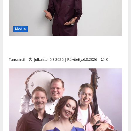
Media
Tanssii tähtien kanssa -julkkikset julki: Anna Hanski
liitää tv-parketilla
Tanssiin.fi
Julkaistu: 6.8.2026 | Päivitetty:6.8.2026
0