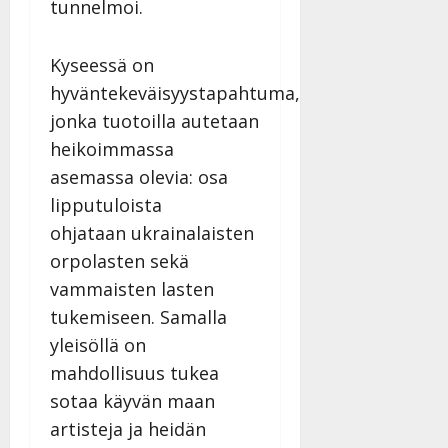
i
tunnelmoi.
t
ä
-
v
u
Julkaistu:
j
Tanssiin.fi
a
l
21.8.2025
a
Kyseessä on
t
e
|
v
Julkaistu:
hyväntekeväisyystapahtuma,
p
Päivitetty:
K
22.8.2025
i
i
a
|
jonka tuotoilla autetaan
d
a
t
Päivitetty:
e
heikoimmassa
n
r
o
asemassa olevia: osa
t
i
k
i
lipputuloista
…
o
n
”
ohjataan ukrainalaisten
o
a
s
Tanssiin.fi
orpolasten sekä
h
t
vammaisten lasten
ä
Julkaistu:
e
i
20.8.2025
tukemiseen. Samalla
Tanssiin.fi
t
|
yleisöllä on
Päivitetty:
ä
Julkaistu:
mahdollisuus tukea
ä
17.8.2025
sotaa käyvän maan
n
|
–
Päivitetty:
artisteja ja heidän
D