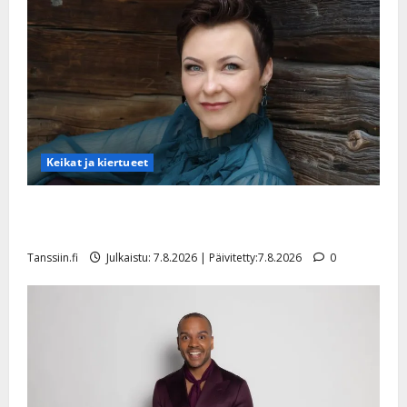
Keikat ja kiertueet
Maikilta pysäyttävä ulostulo: ”Elämä toi eteeni
sellaisen yllätyksen…”
Tanssiin.fi
Julkaistu: 7.8.2026 | Päivitetty:7.8.2026
0