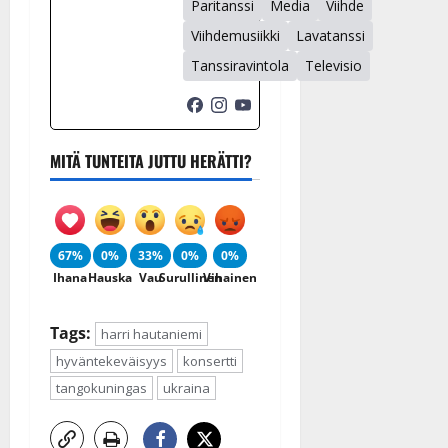
Paritanssi
Media
Viihde
Viihdemusiikki
Lavatanssi
Tanssiravintola
Televisio
MITÄ TUNTEITA JUTTU HERÄTTI?
67%
0%
33%
0%
0%
Ihana
Hauska
Vau
Surullinen
Vihainen
Tags:
harri hautaniemi
hyväntekeväisyys
konsertti
tangokuningas
ukraina