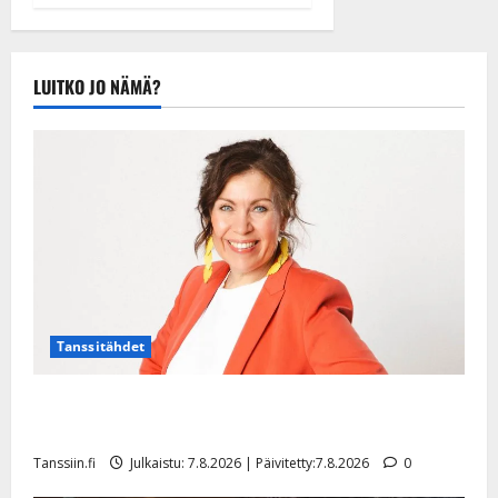
tule Katri…”
Tanssiin.fi
Julkaistu:
LUITKO JO NÄMÄ?
20.8.2025 |
Päivitetty:22.8.2025
Tanssitähdet
TTK-tähti Anna Hanski rakastaa tanssia – suru
tyttären syövästä painaa
Tanssiin.fi
Julkaistu: 7.8.2026 | Päivitetty:7.8.2026
0