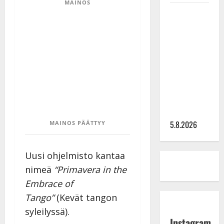
MAINOS
Leif
Lindeman
levytti:
”Kuvaa
osuvasti
uraani
pikkupojasta
näihin
päiviin”
5.8.2026
MAINOS PÄÄTTYY
Uusi ohjelmisto kantaa
nimeä
“Primavera in the
Embrace of
Tango”
(Kevät tangon
syleilyssä).
Instagram