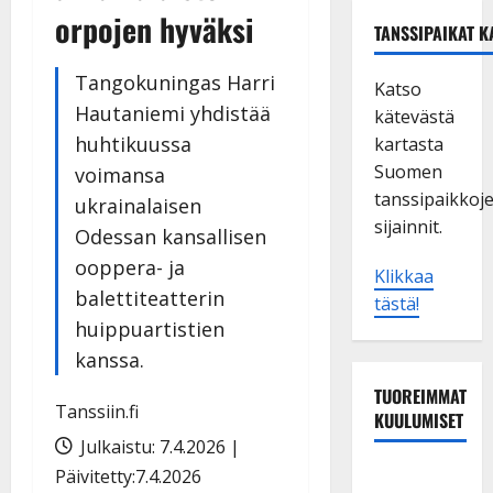
orpojen hyväksi
TANSSIPAIKAT K
Tangokuningas Harri
Katso
Hautaniemi yhdistää
kätevästä
huhtikuussa
kartasta
Suomen
voimansa
tanssipaikkoj
ukrainalaisen
sijainnit.
Odessan kansallisen
ooppera- ja
Klikkaa
balettiteatterin
tästä!
huippuartistien
kanssa.
TUOREIMMAT
Tanssiin.fi
KUULUMISET
Julkaistu: 7.4.2026 |
TTK-tähti
Päivitetty:7.4.2026