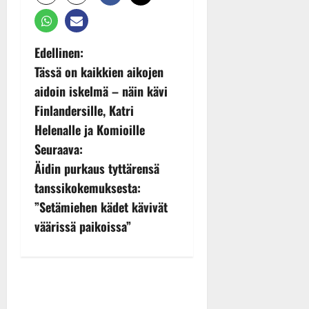
P
Edellinen:
Tässä on kaikkien aikojen
o
aidoin iskelmä – näin kävi
s
Finlandersille, Katri
Helenalle ja Komioille
t
Seuraava:
n
Äidin purkaus tyttärensä
tanssikokemuksesta:
a
”Setämiehen kädet kävivät
v
väärissä paikoissa”
i
g