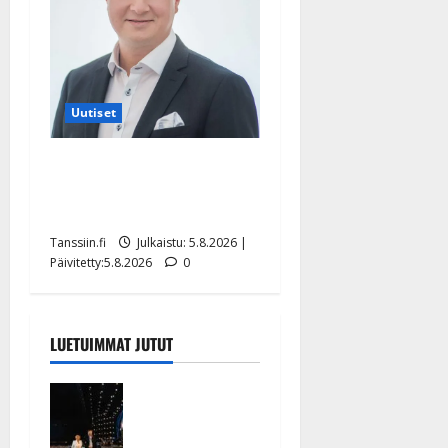
Uutiset
Jukka Hallikainen, 50,
liikuttuu lapsenlapsistaan –
uusi laulu koskettaa syvältä
Tanssiin.fi
Julkaistu: 5.8.2026 |
Päivitetty:5.8.2026
0
LUETUIMMAT JUTUT
Huikeat
hyvästit!
Tommi