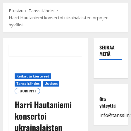
Etusivu
Tanssitähdet
Harri Hautaniemi konsertoi ukrainalaisten orpojen
hyväksi
SEURAA
MEITÄ
Keikat ja kiertueet
Tanssitähdet
Uutiset
JUURI NYT
Ota
Harri Hautaniemi
yhteyttä
konsertoi
info@tanssiin.f
ukrainalaisten