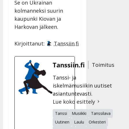
Se on Ukrainan
kolmanneksi suurin
kaupunki Kiovan ja
Harkovan jälkeen.
Kirjoittanut:
Tanssiin.fi
Tanssiin.fi
Toimitus
Tanssi- ja
iskelmämusiikin uutiset
asiantuntevasti.
Lue koko esittely
Tanssi
Musiikki
Tanssilava
Uutinen
Laulu
Orkesteri