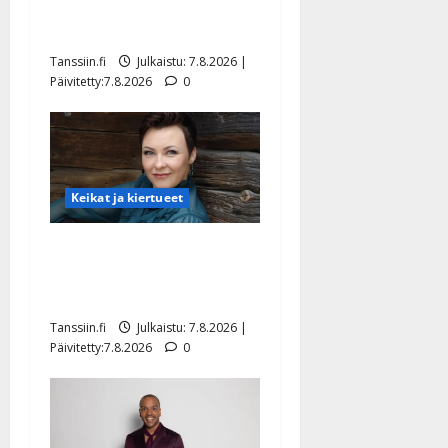
rakastaa tanssia – suru
tyttären syövästä painaa
Tanssiin.fi
Julkaistu: 7.8.2026 |
Päivitetty:7.8.2026
0
Keikat ja kiertueet
Maikilta pysäyttävä
ulostulo: ”Elämä toi eteeni
sellaisen yllätyksen…”
Tanssiin.fi
Julkaistu: 7.8.2026 |
Päivitetty:7.8.2026
0