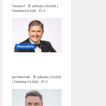
Tanssiin.fi
Julkaistu: 6.8.2026 |
Päivitetty:6.8.2026
0
Haastattelu
Leif Lindeman levytti:
”Kuvaa osuvasti uraani
pikkupojasta näihin päiviin”
Jari Peltomäki
Julkaistu: 5.8.2026
| Päivitetty:5.8.2026
0