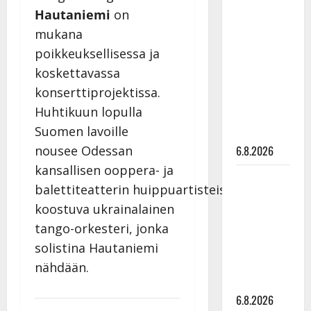
Tanssii
Hautaniemi
on
tähtien
mukana
kanssa -
poikkeuksellisessa ja
julkkikset
koskettavassa
julki: Anna
konserttiprojektissa.
Hanski
Huhtikuun lopulla
liitää tv-
Suomen lavoille
parketilla
nousee Odessan
6.8.2026
kansallisen ooppera- ja
Sopiiko
balettiteatterin huippuartisteista
Edith Piaf
koostuva ukrainalainen
tanssilavalle?
tango-orkesteri, jonka
Pirttijoki
solistina Hautaniemi
näyttää
mallia –
nähdään.
video
6.8.2026