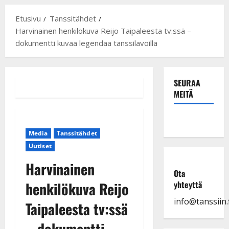
Etusivu
Tanssitähdet
Harvinainen henkilökuva Reijo Taipaleesta tv:ssä –
dokumentti kuvaa legendaa tanssilavoilla
SEURAA
MEITÄ
Media
Tanssitähdet
Uutiset
Harvinainen
Ota
henkilökuva Reijo
yhteyttä
info@tanssiin.f
Taipaleesta tv:ssä
– dokumentti