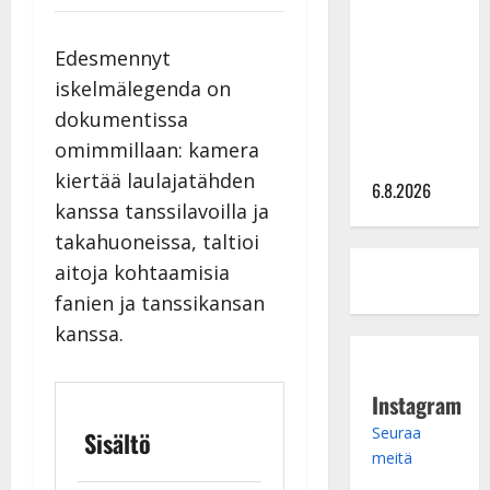
kanssa -
julkkikset
Edesmennyt
julki: Anna
iskelmälegenda on
Hanski
dokumentissa
liitää tv-
omimmillaan: kamera
parketilla
kiertää laulajatähden
6.8.2026
kanssa tanssilavoilla ja
takahuoneissa, taltioi
aitoja kohtaamisia
fanien ja tanssikansan
kanssa.
Instagram
Seuraa
Sisältö
meitä