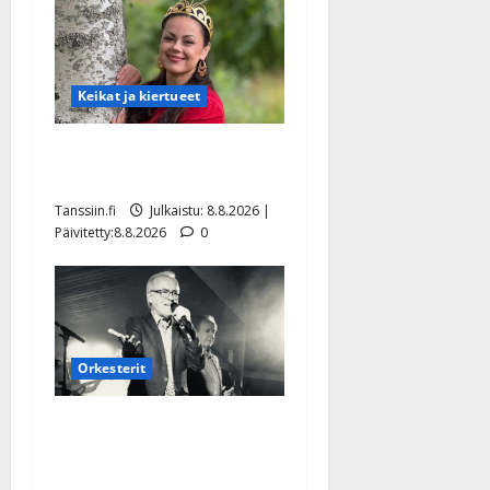
Keikat ja kiertueet
Tangokuningatar Raija
Mäntyniemi: matka tyssäsi
Tanssiin.fi
Julkaistu: 8.8.2026 |
Päivitetty:8.8.2026
0
Orkesterit
Matti Ruohonen viettää taas
synttäreitään täydessä
hiljaisuudessa – tämä on