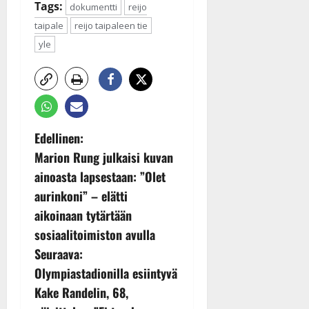
Tags:
dokumentti
reijo
taipale
reijo taipaleen tie
yle
P
Edellinen:
Marion Rung julkaisi kuvan
o
ainoasta lapsestaan: ”Olet
s
aurinkoni” – elätti
aikoinaan tytärtään
t
sosiaalitoimiston avulla
n
Seuraava:
Olympiastadionilla esiintyvä
a
Kake Randelin, 68,