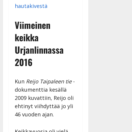
y
hautakivestä
l
l
Viimeinen
e
i
keikka
s
o
Urjanlinnassa
k
i
2016
i
t
o
s
Kun
Reijo Taipaleen tie
-
Tanssiin.fi
dokumenttia kesällä
2009 kuvattiin, Reijo oli
Julkaistu:
ehtinyt viihdyttää jo yli
27.4.2025
|
46 vuoden ajan.
Päivitetty:
Keikkavuosia oli vielä