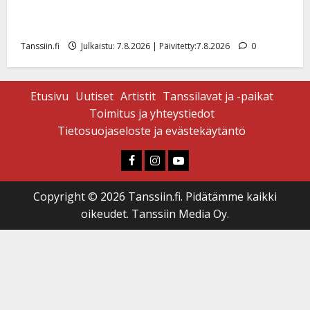
Maikilta pysäyttävä ulostulo: ”Elämä toi eteeni
sellaisen yllätyksen…”
Tanssiin.fi
Julkaistu: 7.8.2026 | Päivitetty:7.8.2026
0
Etusivu
Uutiset
Artistit
Tanssilavat ja -paikat
Toimitus ja yhteystiedot
Tietosuojaseloste ja evästekäytäntö
Faceboook
Instagram
Youtube
Copyright © 2026 Tanssiin.fi. Pidätämme kaikki
oikeudet. Tanssiin Media Oy.