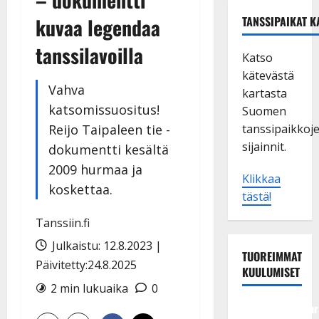
kuvaa legendaa
TANSSIPAIKAT K
tanssilavoilla
Katso
kätevästä
Vahva
kartasta
katsomissuositus!
Suomen
Reijo Taipaleen tie -
tanssipaikkoj
sijainnit.
dokumentti kesältä
2009 hurmaa ja
Klikkaa
koskettaa.
tästä!
Tanssiin.fi
Julkaistu: 12.8.2023 |
TUOREIMMAT
Päivitetty:24.8.2025
KUULUMISET
2 min lukuaika
0
Tangokuningatar