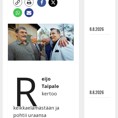
Raija
Mäntyniemi:
matka
tyssäsi
8.8.2026
Matti
Ruohonen
viettää taas
synttäreitään
täydessä
R
hiljaisuudessa
eijo
– tämä on
tilanne nyt
Taipale
8.8.2026
kertoo
TTK-tähti
keikkaelämästään ja
Anna
pohtii uraansa
Hanski