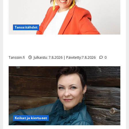
Tanssitähdet
TTK-tähti Anna Hanski rakastaa tanssia – suru
tyttären syövästä painaa
Tanssiin.fi
Julkaistu: 7.8.2026 | Päivitetty:7.8.2026
0
Keikat ja kiertueet