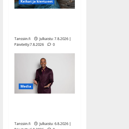
Keikat ja kiertueet
Maikilta pysäyttävä
ulostulo: ”Elämä toi eteeni
sellaisen yllätyksen…”
Tanssiin.fi
Julkaistu: 7.8.2026 |
Päivitetty:7.8.2026
0
Media
Tanssii tähtien kanssa -
julkkikset julki: Anna
Hanski liitää tv-parketilla
Tanssiin.fi
Julkaistu: 6.8.2026 |