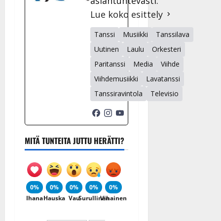
asiantuntevasti.
Lue koko esittely
Tanssi
Musiikki
Tanssilava
Uutinen
Laulu
Orkesteri
Paritanssi
Media
Viihde
Viihdemusiikki
Lavatanssi
Tanssiravintola
Televisio
MITÄ TUNTEITA JUTTU HERÄTTI?
0%
0%
0%
0%
0%
Ihana
Hauska
Vau
Surullinen
Vihainen