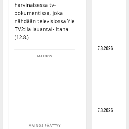
rakastaa
harvinaisessa tv-
tanssia –
dokumentissa, joka
suru
nähdään televisiossa Yle
tyttären
TV2:lla lauantai-iltana
syövästä
(12.8.).
painaa
7.8.2026
MAINOS
Maikilta
pysäyttävä
ulostulo:
”Elämä toi
eteeni
sellaisen
yllätyksen…”
7.8.2026
Tanssii
MAINOS PÄÄTTYY
tähtien