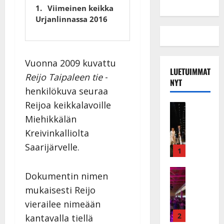
Viimeinen keikka
Urjanlinnassa 2016
Vuonna 2009 kuvattu
LUETUIMMAT
Reijo Taipaleen tie
-
NYT
henkilökuva seuraa
Reijoa keikkalavoille
Musiikkiv
H
Miehikkälän
u
Kreivinkalliolta
i
Saarijärvelle.
k
1
e
a
Keikat ja 
Dokumentin nimen
I
t
mukaisesti Reijo
k
h
ä
vierailee nimeään
y
v
v
2
kantavalla tiellä