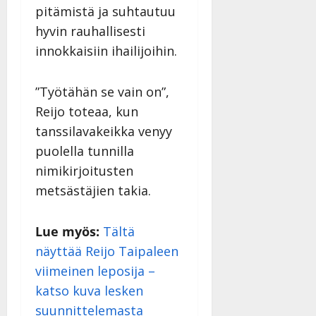
v
Julkaistu:
pitämistä ja suhtautuu
p
Päivitetty:
K
22.8.2025
i
i
a
hyvin rauhallisesti
|
d
a
t
Päivitetty:
e
innokkaisiin ihailijoihin.
n
r
o
t
i
k
i
…
”Työtähän se vain on”,
o
n
”
o
Reijo toteaa, kun
a
s
Tanssiin.fi
tanssilavakeikka venyy
h
t
puolella tunnilla
ä
Julkaistu:
e
i
20.8.2025
nimikirjoitusten
Tanssiin.fi
t
|
metsästäjien takia.
Päivitetty:
ä
Julkaistu:
ä
17.8.2025
n
Lue myös:
Tältä
|
–
Päivitetty:
näyttää Reijo Taipaleen
D
viimeinen leposija –
a
katso kuva lesken
n
n
suunnittelemasta