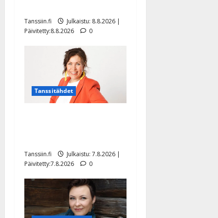
tilanne nyt
Tanssiin.fi
Julkaistu: 8.8.2026 |
Päivitetty:8.8.2026
0
Tanssitähdet
TTK-tähti Anna Hanski
rakastaa tanssia – suru
tyttären syövästä painaa
Tanssiin.fi
Julkaistu: 7.8.2026 |
Päivitetty:7.8.2026
0