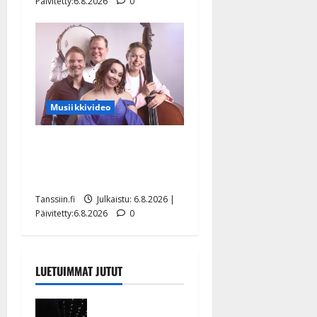
Päivitetty:6.8.2026
0
Musiikkivideo
Sopiiko Edith Piaf
tanssilavalle? Pirttijoki
näyttää mallia – video
Tanssiin.fi
Julkaistu: 6.8.2026 |
Päivitetty:6.8.2026
0
LUETUIMMAT JUTUT
Huikeat