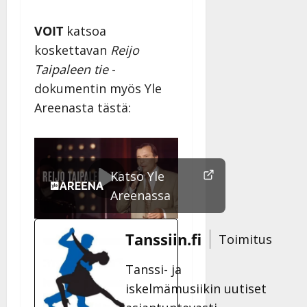
VOIT
katsoa
koskettavan
Reijo
Taipaleen tie
-
dokumentin myös Yle
Areenasta tästä:
Videosoitin
Katso Yle
Areenassa
Tanssiin.fi
Toimitus
Tanssi- ja
iskelmämusiikin uutiset