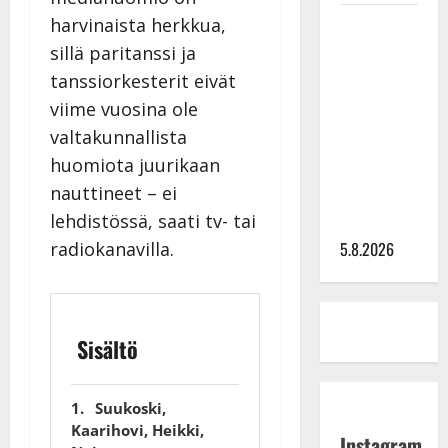
Leif
harvinaista herkkua,
Lindeman
sillä paritanssi ja
levytti:
tanssiorkesterit eivät
”Kuvaa
viime vuosina ole
osuvasti
valtakunnallista
uraani
huomiota juurikaan
pikkupojasta
nauttineet – ei
näihin
lehdistössä, saati tv- tai
päiviin”
radiokanavilla.
5.8.2026
Sisältö
Suukoski,
Kaarihovi, Heikki,
Instagram