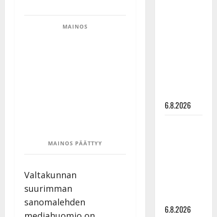
Tanssii
tähtien
MAINOS
kanssa -
julkkikset
julki: Anna
Hanski
liitää tv-
parketilla
6.8.2026
Sopiiko
Edith Piaf
MAINOS PÄÄTTYY
tanssilavalle?
Pirttijoki
näyttää
Valtakunnan
mallia –
suurimman
video
sanomalehden
6.8.2026
mediahuomio on