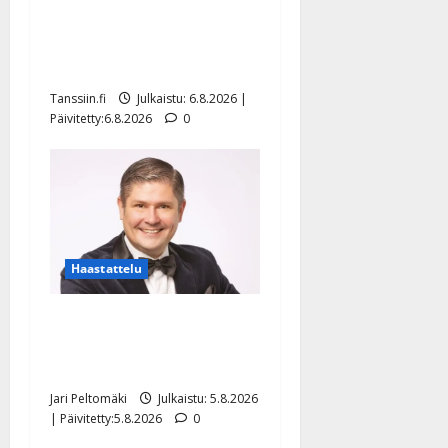
Sopiiko Edith Piaf
tanssilavalle? Pirttijoki
näyttää mallia – video
Tanssiin.fi
Julkaistu: 6.8.2026 |
Päivitetty:6.8.2026
0
Haastattelu
Leif Lindeman levytti:
”Kuvaa osuvasti uraani
pikkupojasta näihin päiviin”
Jari Peltomäki
Julkaistu: 5.8.2026
| Päivitetty:5.8.2026
0