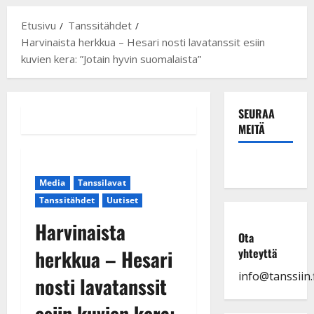
Etusivu
Tanssitähdet
Harvinaista herkkua – Hesari nosti lavatanssit esiin
kuvien kera: ”Jotain hyvin suomalaista”
SEURAA
MEITÄ
Media
Tanssilavat
Tanssitähdet
Uutiset
Harvinaista
Ota
herkkua – Hesari
yhteyttä
info@tanssiin.f
nosti lavatanssit
esiin kuvien kera: