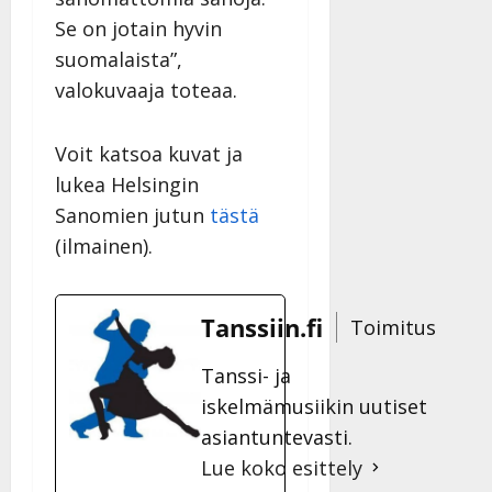
|
Se on jotain hyvin
Päivitetty:
suomalaista”,
valokuvaaja toteaa.
Voit katsoa kuvat ja
lukea Helsingin
Sanomien jutun
tästä
(ilmainen).
Tanssiin.fi
Toimitus
Tanssi- ja
iskelmämusiikin uutiset
asiantuntevasti.
Lue koko esittely