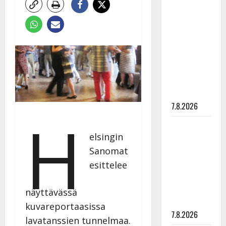
Anna
Hanski
rakastaa
tanssia –
suru
tyttären
syövästä
painaa
7.8.2026
H
Maikilta
elsingin
pysäyttävä
Sanomat
ulostulo:
”Elämä toi
esittelee
eteeni
sellaisen
näyttävässä
yllätyksen…”
kuvareportaasissa
7.8.2026
lavatanssien tunnelmaa.