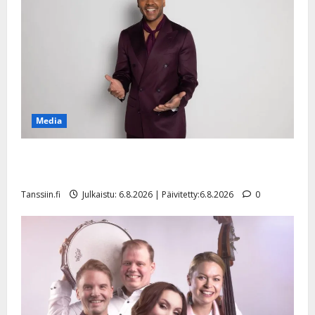
Media
Tanssii tähtien kanssa -julkkikset julki: Anna Hanski
liitää tv-parketilla
Tanssiin.fi
Julkaistu: 6.8.2026 | Päivitetty:6.8.2026
0