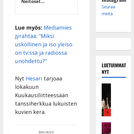
Neitoset…
Seuraa
meitä
Lue myös:
Mediamies
jyrähtää: ”Miksi
uskollinen ja iso yleisö
on tv:ssä ja radiossa
unohdettu?”
LUETUIMMAT
NYT
Nyt
Hesari
tarjoaa
lokakuun
Musiikkiv
H
Kuukausiliitteessään
u
tanssiherkkua lukuisten
i
kuvien kera.
k
1
e
a
Keikat ja 
I
t
MAINOS