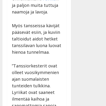
a
ja paljon muita tuttuja
n
naamoja ja lavoja.
n
y
l
Myös tansseissa kävijät
l
pääsevät esiin, ja kuviin
e
taltioidut aidot hetket
i
tanssilavan luona luovat
s
o
hienoa tunnelmaa.
k
i
”Tanssiorkesterit ovat
i
t
olleet vuosikymmenien
o
ajan suomalaisten
s
tunteiden tulkkina.
Tanssiin.fi
Lyriikat ovat saaneet
ilmentää kaihoa ja
Julkaistu:
27.4.2025
sanomattomia sanoja.