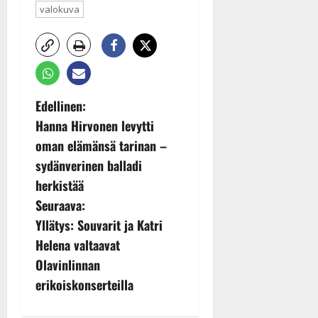
valokuva
P
Edellinen:
Hanna Hirvonen levytti
o
oman elämänsä tarinan –
s
sydänverinen balladi
herkistää
t
Seuraava:
n
Yllätys: Souvarit ja Katri
Helena valtaavat
a
Olavinlinnan
v
erikoiskonserteilla