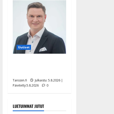
Uutiset
Jukka Hallikainen, 50,
liikuttuu lapsenlapsistaan –
uusi laulu koskettaa syvältä
Tanssiin.fi
Julkaistu: 5.8.2026 |
Päivitetty:5.8.2026
0
LUETUIMMAT JUTUT