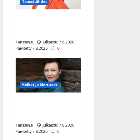
Tanssitähdet
TTK-tähti Anna Hanski
rakastaa tanssia – suru
tyttären syövästä painaa
Tanssiin.fi
Julkaistu: 7.8.2026 |
Päivitetty:7.8.2026
0
Keikat ja kiertueet
Maikilta pysäyttävä
ulostulo: ”Elämä toi eteeni
sellaisen yllätyksen…”
Tanssiin.fi
Julkaistu: 7.8.2026 |
Päivitetty:7.8.2026
0