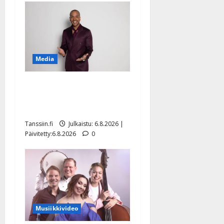
Media
Tanssii tähtien kanssa -
julkkikset julki: Anna
Hanski liitää tv-parketilla
Tanssiin.fi
Julkaistu: 6.8.2026 |
Päivitetty:6.8.2026
0
Musiikkivideo