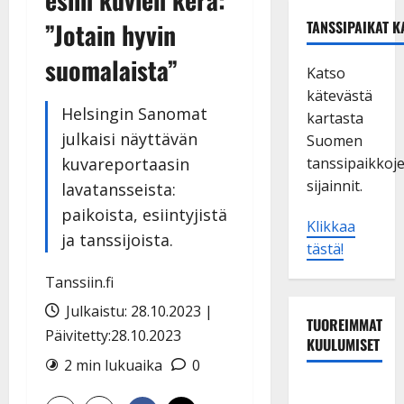
”Jotain hyvin
TANSSIPAIKAT K
suomalaista”
Katso
kätevästä
Helsingin Sanomat
kartasta
julkaisi näyttävän
Suomen
kuvareportaasin
tanssipaikkoj
sijainnit.
lavatansseista:
paikoista, esiintyjistä
Klikkaa
ja tanssijoista.
tästä!
Tanssiin.fi
Julkaistu: 28.10.2023 |
TUOREIMMAT
Päivitetty:28.10.2023
KUULUMISET
2 min lukuaika
0
TTK-tähti