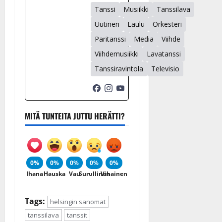
Tanssi
Musiikki
Tanssilava
Uutinen
Laulu
Orkesteri
Paritanssi
Media
Viihde
Viihdemusiikki
Lavatanssi
Tanssiravintola
Televisio
MITÄ TUNTEITA JUTTU HERÄTTI?
0%
0%
0%
0%
0%
Ihana
Hauska
Vau
Surullinen
Vihainen
Tags:
helsingin sanomat
tanssilava
tanssit