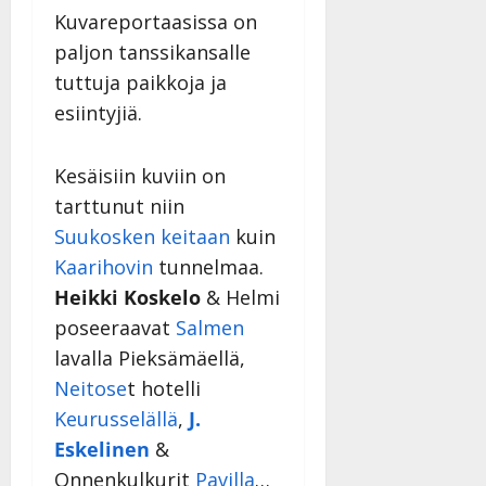
i
t
ä
-
Kuvareportaasissa on
v
u
Julkaistu:
j
Tanssiin.fi
paljon tanssikansalle
a
l
21.8.2025
a
t
e
|
tuttuja paikkoja ja
v
Julkaistu:
p
Päivitetty:
K
22.8.2025
i
esiintyjiä.
i
a
|
d
a
t
Päivitetty:
e
n
r
Kesäisiin kuviin on
o
t
i
k
tarttunut niin
i
…
o
Suukosken keitaan
kuin
n
”
o
Kaarihovin
tunnelmaa.
a
s
Tanssiin.fi
h
Heikki Koskelo
& Helmi
t
ä
Julkaistu:
e
poseeraavat
Salmen
i
20.8.2025
Tanssiin.fi
lavalla Pieksämäellä,
t
|
Päivitetty:
ä
Neitose
t hotelli
Julkaistu:
ä
Keurusselällä
,
J.
17.8.2025
n
|
Eskelinen
&
–
Päivitetty:
Onnenkulkurit
Pavilla
…
D