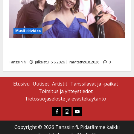
Musiikkivideo
Sopiiko Edith Piaf tanssilavalle? Pirttijoki näyttää
mallia – video
Tanssiin.fi
Julkaistu: 6.8.2026 | Päivitetty:6.8.2026
0
Etusivu
Uutiset
Artistit
Tanssilavat ja -paikat
Toimitus ja yhteystiedot
Tietosuojaseloste ja evästekäytäntö
Faceboook
Instagram
Youtube
Copyright © 2026 Tanssiin.fi. Pidätämme kaikki