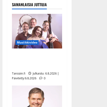
SAMANLAISIA JUTTUJA
Musiikkivideo
Sopiiko Edith Piaf
tanssilavalle? Pirttijoki
näyttää mallia – video
Tanssiin.fi
Julkaistu: 6.8.2026 |
Päivitetty:6.8.2026
0