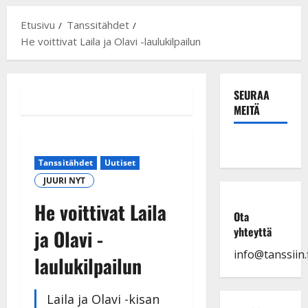
Etusivu
Tanssitähdet
He voittivat Laila ja Olavi -laulukilpailun
SEURAA
MEITÄ
Tanssitähdet
Uutiset
JUURI NYT
He voittivat Laila
Ota
yhteyttä
ja Olavi -
info@tanssiin.f
laulukilpailun
Laila ja Olavi -kisan