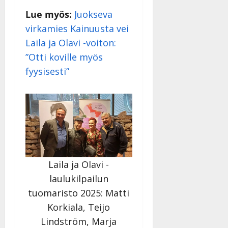
a
t
Päivitetty:
e
Lue myös:
Juokseva
n
r
o
virkamies Kainuusta vei
t
i
k
i
…
Laila ja Olavi -voiton:
o
n
”
o
”Otti koville myös
a
s
Tanssiin.fi
fyysisesti”
h
t
ä
Julkaistu:
e
i
20.8.2025
Tanssiin.fi
t
|
Päivitetty:
ä
Julkaistu:
ä
17.8.2025
n
|
–
Päivitetty:
D
Laila ja Olavi -
a
laulukilpailun
n
tuomaristo 2025: Matti
n
Korkiala, Teijo
y
l
Lindström, Marja