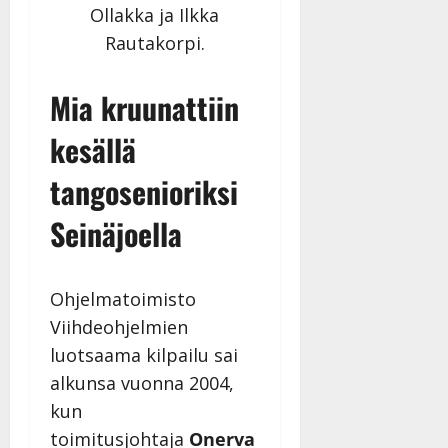
l
Ollakka ja Ilkka
e
Rautakorpi.
i
s
o
Mia kruunattiin
k
i
kesällä
i
tangosenioriksi
t
o
Seinäjoella
s
Tanssiin.fi
Julkaistu:
Ohjelmatoimisto
27.4.2025
Viihdeohjelmien
|
Päivitetty:
luotsaama kilpailu sai
alkunsa vuonna 2004,
kun
toimitusjohtaja
Onerva