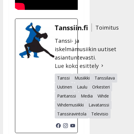
Tanssiin.fi
Toimitus
Tanssi- ja
iskelmämusiikin uutiset
asiantuntevasti.
Lue koko esittely
Tanssi
Musiikki
Tanssilava
Uutinen
Laulu
Orkesteri
Paritanssi
Media
Viihde
Viihdemusiikki
Lavatanssi
Tanssiravintola
Televisio