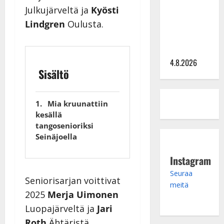
Julkujärveltä ja
Kyösti
hinta: 10
Lindgren
Oulusta.
000 eurolla
keikkoja
sivu suun
4.8.2026
Sisältö
Mia kruunattiin
kesällä
tangosenioriksi
Seinäjoella
Instagram
Seuraa
Seniorisarjan voittivat
meitä
2025
Merja Uimonen
Luopajärveltä ja
Jari
Roth
Ähtäristä.