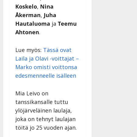
Koskelo
,
Nina
Åkerman
,
Juha
Hautaluoma
ja
Teemu
Ahtonen
.
Lue myös:
Tässä ovat
Laila ja Olavi -voittajat –
Marko omisti voittonsa
edesmenneelle isälleen
Mia Leivo on
tanssikansalle tuttu
ylöjärveläinen laulaja,
joka on tehnyt laulajan
töitä jo 25 vuoden ajan.