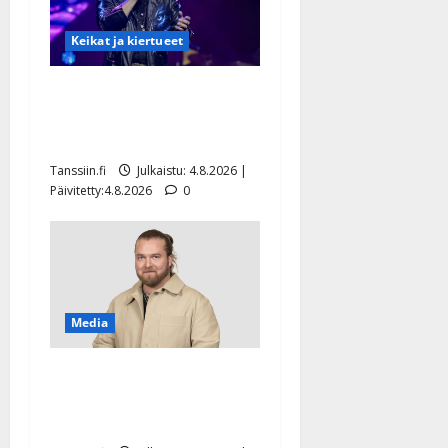
Keikat ja kiertueet
Ilari Hämäläisen
tangomatkan hinta: 10 000
eurolla keikkoja sivu suun
Tanssiin.fi
Julkaistu: 4.8.2026 |
Päivitetty:4.8.2026
0
Media
Teemu Roivainen kieroilee
tv:n Petollisissa – pelkää
putoavansa ensimmäisenä