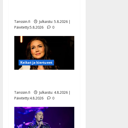
liikuttuu lapsenlapsistaan –
uusi laulu koskettaa syvältä
Tanssiin.fi
Julkaistu: 5.8.2026 |
Päivitetty:5.8.2026
0
Keikat ja kiertueet
Saija Tuupanen ei toivu –
lääkäri: ”Vaakatasoon”
Tanssiin.fi
Julkaistu: 4.8.2026 |
Päivitetty:4.8.2026
0