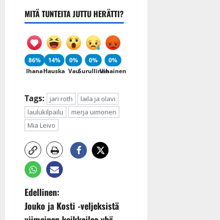
MITÄ TUNTEITA JUTTU HERÄTTI?
86%
14%
0%
0%
0%
Ihana
Hauska
Vau
Surullinen
Vihainen
Tags:
jari roth
laila ja olavi
laulukilpailu
merja uimonen
Mia Leivo
P
Edellinen:
Jouko ja Kosti -veljeksistä
o
viimeinen keikkailee yhä