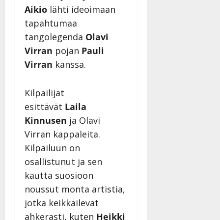
Aikio
lähti ideoimaan
tapahtumaa
tangolegenda
Olavi
Virran
pojan
Pauli
Virran
kanssa.
Kilpailijat
esittävät
Laila
Kinnusen
ja Olavi
Virran kappaleita.
Kilpailuun on
osallistunut ja sen
kautta suosioon
noussut monta artistia,
jotka keikkailevat
ahkerasti, kuten
Heikki