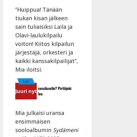
”Huippua! Tänään
tiukan kisan jälkeen
sain tuliaisiksi Laila ja
Olavi-laulukilpailu
voiton! Kiitos kilpailun
järjestäjä, orkesteri ja
kaikki kanssakilpailijat”,
Mia iloitsi.
Lue
Sopiiko Edith Piaf tanssilavalle? Pirttijoki
Leif Lindeman levytti: ”Kuvaa
Juuri nyt
näyttää mallia – video
uraani pikkupojasta näihin pä
Mia julkaisi uransa
ensimmäisen
sooloalbumin
Sydämeni