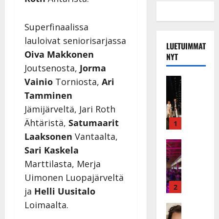
Superfinaalissa
lauloivat seniorisarjassa
LUETUIMMAT
Oiva Makkonen
NYT
Joutsenosta,
Jorma
Musiikkiv
Vainio
Torniosta,
Ari
H
Tamminen
u
Jämijärveltä, Jari Roth
i
k
Ähtäristä,
Satumaarit
1
e
Laaksonen
Vantaalta,
a
Keikat ja 
Sari Kaskela
I
t
Marttilasta, Merja
k
h
ä
y
Uimonen Luopajärveltä
v
v
2
ja
Helli Uusitalo
ä
ä
Loimaalta.
s
Tanssitäh
s
H
a