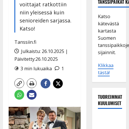
TANSSIPAIKAT K
voittajat ratkottiin
niin yleisessä kuin
Katso
senioreiden sarjassa.
kätevästä
Katso!
kartasta
Suomen
Tanssiin.fi
tanssipaikkoj
Julkaistu: 26.10.2025 |
sijainnit.
Päivitetty:26.10.2025
Klikkaa
3 min lukuaika
1
tästä!
TUOREIMMAT
KUULUMISET
Sopiiko
Edith Piaf