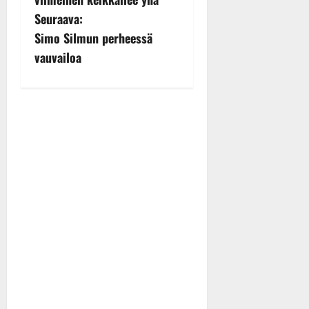
s
Seuraava:
Simo Silmun perheessä
t
vauvailoa
n
a
v
i
g
a
t
i