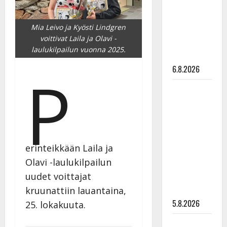
tanssilavalle?
Pirttijoki
Mia Leivo ja Kyösti Lindgren
näyttää
voittivat Laila ja Olavi -
mallia –
laulukilpailun vuonna 2025.
video
6.8.2026
P
Leif
Lindeman
levytti:
”Kuvaa
osuvasti
erinteikkään Laila ja
uraani
Olavi -laulukilpailun
pikkupojasta
uudet voittajat
näihin
päiviin”
kruunattiin lauantaina,
5.8.2026
25. lokakuuta.
Jukka