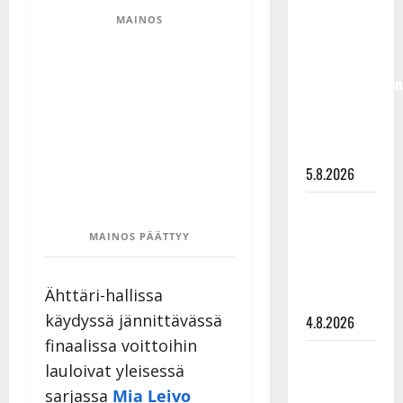
Hallikainen,
MAINOS
50,
liikuttuu
lapsenlapsistaan
– uusi laulu
koskettaa
syvältä
5.8.2026
Saija
Tuupanen ei
MAINOS PÄÄTTYY
toivu –
lääkäri:
Ähttäri-hallissa
”Vaakatasoon”
käydyssä jännittävässä
4.8.2026
finaalissa voittoihin
Ilari
lauloivat yleisessä
Hämäläisen
sarjassa
Mia Leivo
tangomatkan