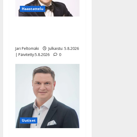
Haastattelu
Leif Lindeman levytti:
”Kuvaa osuvasti uraani
pikkupojasta näihin päiviin”
Jari Peltomäki
Julkaistu: 5.8.2026
| Päivitetty:5.8.2026
0
Uutiset
Jukka Hallikainen, 50,