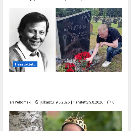
Haastattelu
Esko Rahkonen olisi täyttänyt 90 vuotta – Arto
Rahkonen kävi haudalla ja kertoo iskelmälegendan
viimeisistä vuosista
Jari Peltomäki
Julkaistu: 9.8.2026 | Päivitetty:9.8.2026
0