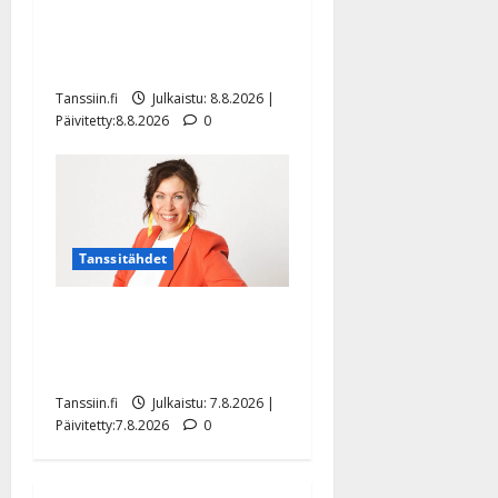
synttäreitään täydessä
hiljaisuudessa – tämä on
tilanne nyt
Tanssiin.fi
Julkaistu: 8.8.2026 |
Päivitetty:8.8.2026
0
Tanssitähdet
TTK-tähti Anna Hanski
rakastaa tanssia – suru
tyttären syövästä painaa
Tanssiin.fi
Julkaistu: 7.8.2026 |
Päivitetty:7.8.2026
0