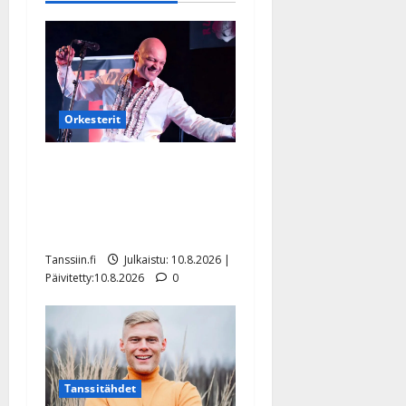
Orkesterit
Dimitri Keiski laihtui –
vastaa nyt fanien huoleen
jaksamisestaan: ”Mikään ei
ole ikuista”
Tanssiin.fi
Julkaistu: 10.8.2026 |
Päivitetty:10.8.2026
0
Tanssitähdet