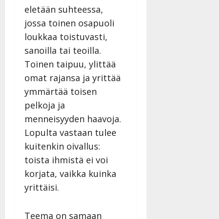
27.4.2025
eletään suhteessa,
|
jossa toinen osapuoli
Päivitetty:
loukkaa toistuvasti,
sanoilla tai teoilla.
Toinen taipuu, ylittää
omat rajansa ja yrittää
ymmärtää toisen
pelkoja ja
menneisyyden haavoja.
Lopulta vastaan tulee
kuitenkin oivallus:
toista ihmistä ei voi
korjata, vaikka kuinka
yrittäisi.
Teema on samaan