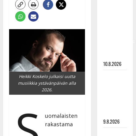
Keiski
laihtui –
vastaa nyt
fanien
huoleen
jaksamisestaan:
”Mikään ei
ole ikuista”
10.8.2026
Tangokuningas
Heikki Koskelo julkaisi uutta
Aki Samuli
musiikkia ystävänpäivän alla
2026.
meni
naimisiin –
S
hääkuva
julki
uomalaisten
9.8.2026
rakastama
Esko