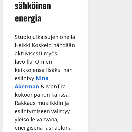
sähköinen
energia
Studiojulkaisujen ohella
Heikki Koskelo nähdään
aktiivisesti myös
lavoilla. Omien
keikkojensa lisäksi hän
esiintyy
Nina
Åkerman
& ManTra -
kokoonpanon kanssa.
Rakkaus musiikkiin ja
esiintymiseen välittyy
yleisölle vahvana,
energisenä läsnäolona.