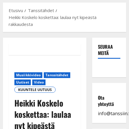
Etusivu
Tanssitähdet
Heikki Koskelo koskettaa: laulaa nyt kipeästä
rakkaudesta
SEURAA
MEITÄ
Musiikkivideo
Tanssitähdet
Uutiset
Video
KUUNTELE UUTUUS
Ota
Heikki Koskelo
yhteyttä
koskettaa: laulaa
info@tanssiin.f
nyt kipeästä