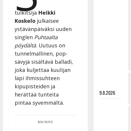
Rahkonen
olisi
tulkitsija
Heikki
täyttänyt
Koskelo
julkaisee
90 vuotta –
ystävänpäiväksi uuden
Arto
singlen
Puhtaalta
Rahkonen
pöydältä
. Uutuus on
kävi
tunnelmallinen, pop-
haudalla ja
sävyjä sisältävä balladi,
kertoo
joka kuljettaa kuulijan
iskelmälegenda
läpi ihmissuhteen
viimeisistä
vuosista
kipupisteiden ja
9.8.2026
herättää tunteita
pintaa syvemmältä.
Tangokuningatar
Raija
Mäntyniemi:
MAINOS
matka