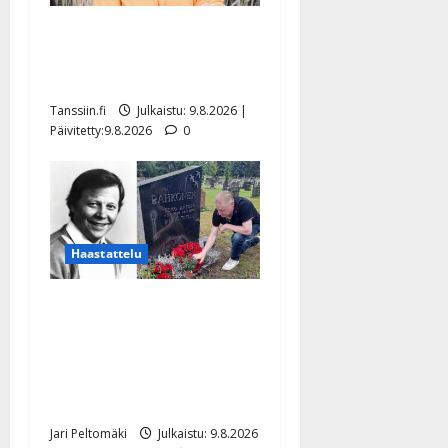
Tangokuningas Aki Samuli
meni naimisiin – hääkuva
julki
Tanssiin.fi
Julkaistu: 9.8.2026 |
Päivitetty:9.8.2026
0
Haastattelu
Esko Rahkonen olisi
täyttänyt 90 vuotta – Arto
Rahkonen kävi haudalla ja
kertoo iskelmälegendan
viimeisistä vuosista
Jari Peltomäki
Julkaistu: 9.8.2026