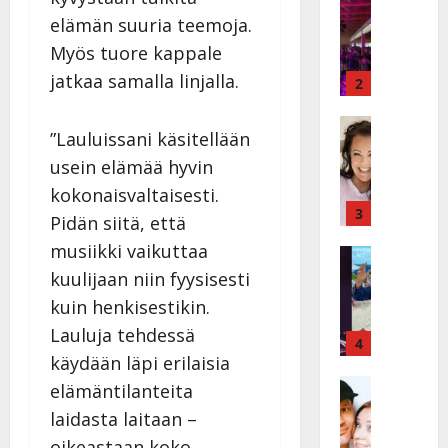
I
t
elämän suuria teemoja.
k
h
Myös tuore kappale
ä
y
jatkaa samalla linjalla.
v
v
2
ä
ä
s
Tanssitäh
s
”Lauluissani käsitellään
H
a
t
usein elämää hyvin
e
i
i
i
r
t
kokonaisvaltaisesti.
d
a
3
!
Pidän siitä, että
i
u
T
musiikki vaikuttaa
P
Tanssitäh
s
o
T
a
kuulijaan niin fyysisesti
k
m
ä
k
o
m
kuin henkisestikin.
m
a
h
i
Lauluja tehdessä
ä
r
4
t
s
käydään läpi erilaisia
I
i
a
a
l
Haastatte
s
u
elämäntilanteita
a
H
e
e
s
t
laidasta laitaan –
u
V
n
:
t
oikeastaan koko