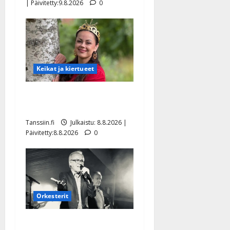
| Päivitetty:9.8.2026
0
Keikat ja kiertueet
Tangokuningatar Raija
Mäntyniemi: matka tyssäsi
Tanssiin.fi
Julkaistu: 8.8.2026 |
Päivitetty:8.8.2026
0
Orkesterit
Matti Ruohonen viettää taas