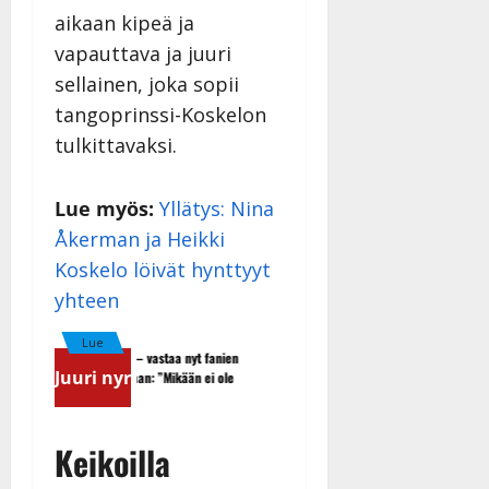
aikaan kipeä ja
vapauttava ja juuri
sellainen, joka sopii
tangoprinssi-Koskelon
tulkittavaksi.
Lue myös:
Yllätys: Nina
Åkerman ja Heikki
Koskelo löivät hynttyyt
yhteen
Lue
Dimitri Keiski laihtui – vastaa nyt fanien
Tangokuningas Aki Samuli meni 
Juuri nyr
huoleen jaksamisestaan: ”Mikään ei ole
– hääkuva julki
ikuista”
Keikoilla