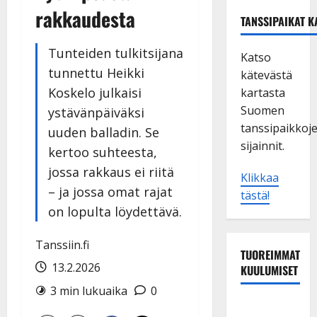
rakkaudesta
TANSSIPAIKAT K
Tunteiden tulkitsijana
Katso
tunnettu Heikki
kätevästä
Koskelo julkaisi
kartasta
Suomen
ystävänpäiväksi
tanssipaikkoj
uuden balladin. Se
sijainnit.
kertoo suhteesta,
jossa rakkaus ei riitä
Klikkaa
– ja jossa omat rajat
tästä!
on lopulta löydettävä.
Tanssiin.fi
TUOREIMMAT
13.2.2026
KUULUMISET
3 min lukuaika
0
Dimitri