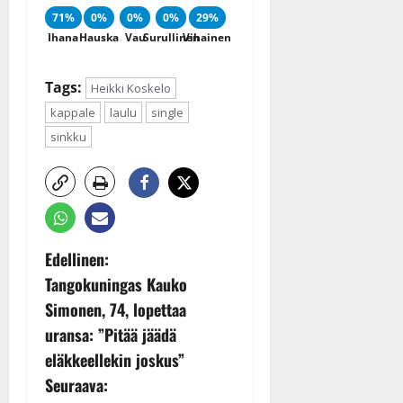
71%
0%
0%
0%
29%
Ihana
Hauska
Vau
Surullinen
Vihainen
Tags:
Heikki Koskelo
kappale
laulu
single
sinkku
P
Edellinen:
Tangokuningas Kauko
o
Simonen, 74, lopettaa
s
uransa: ”Pitää jäädä
eläkkeellekin joskus”
t
Seuraava: