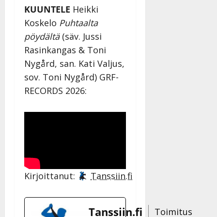
KUUNTELE
Heikki
Koskelo
Puhtaalta
pöydältä
(säv. Jussi
Rasinkangas & Toni
Nygård, san. Kati Valjus,
sov. Toni Nygård) GRF-
RECORDS 2026:
Kirjoittanut:
Tanssiin.fi
Tanssiin.fi
Toimitus