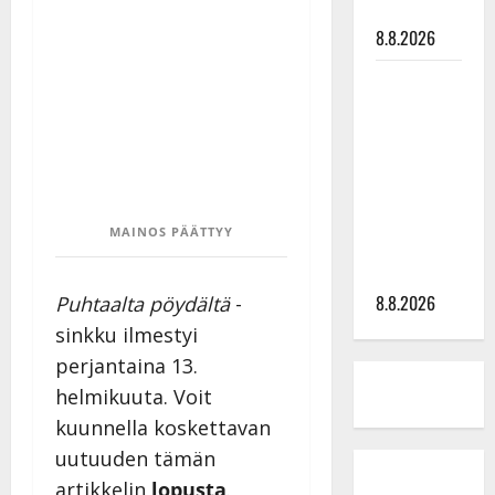
tyssäsi
8.8.2026
Matti
Ruohonen
viettää taas
synttäreitään
täydessä
hiljaisuudessa
MAINOS PÄÄTTYY
– tämä on
tilanne nyt
8.8.2026
Puhtaalta pöydältä
-
sinkku ilmestyi
perjantaina 13.
helmikuuta. Voit
kuunnella koskettavan
uutuuden tämän
artikkelin
lopusta
.