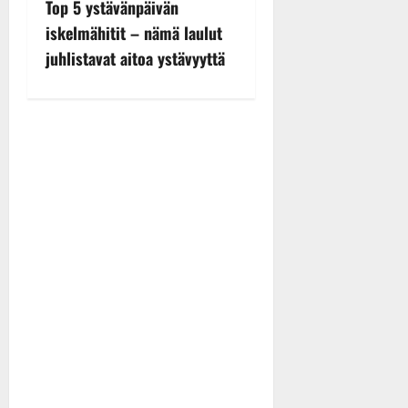
n
Top 5 ystävänpäivän
iskelmähitit – nämä laulut
a
juhlistavat aitoa ystävyyttä
v
i
g
a
t
i
o
n