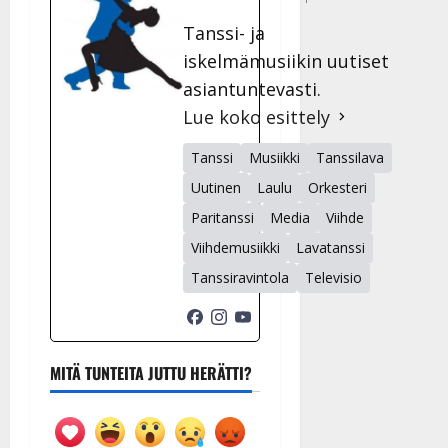
Tanssi- ja
iskelmämusiikin uutiset
asiantuntevasti.
Lue koko esittely
Tanssi
Musiikki
Tanssilava
Uutinen
Laulu
Orkesteri
Paritanssi
Media
Viihde
Viihdemusiikki
Lavatanssi
Tanssiravintola
Televisio
MITÄ TUNTEITA JUTTU HERÄTTI?