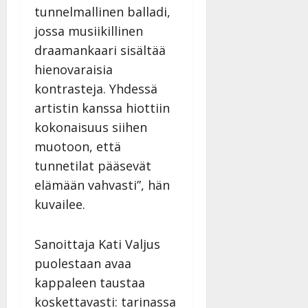
Päivitetty:
tunnelmallinen balladi,
D
a
jossa musiikillinen
n
draamankaari sisältää
n
hienovaraisia
y
kontrasteja. Yhdessä
l
l
artistin kanssa hiottiin
e
kokonaisuus siihen
i
muotoon, että
s
tunnetilat pääsevät
o
k
elämään vahvasti”, hän
i
kuvailee.
i
t
o
Sanoittaja Kati Valjus
s
puolestaan avaa
Tanssiin.fi
kappaleen taustaa
koskettavasti: tarinassa
Julkaistu: