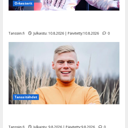
Orkesterit
Dimitri Keiski laihtui – vastaa nyt fanien huoleen
jaksamisestaan: ”Mikään ei ole ikuista”
Tanssiin.fi
Julkaistu: 10.8.2026 | Päivitetty:10.8.2026
0
Tanssitähdet
Tangokuningas Aki Samuli meni naimisiin – hääkuva
julki
Tanssiin.fi
Julkaistu: 9.8.2026 | Päivitetty:9.8.2026
0