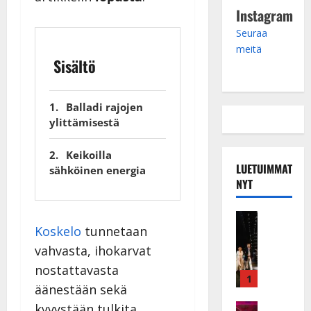
Instagram
Seuraa
meitä
Sisältö
Balladi rajojen
ylittämisestä
Keikoilla
LUETUIMMAT
sähköinen energia
NYT
Musiikkiv
Koskelo
tunnetaan
H
u
vahvasta, ihokarvat
i
nostattavasta
k
1
äänestään sekä
e
a
kyvystään tulkita
Keikat ja 