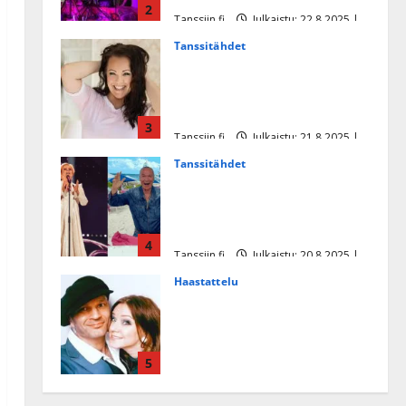
2
Tanssiin.fi
Julkaistu: 22.8.2025 |
Päivitetty:22.8.2025
Tanssitähdet
Heidi Pakarisen ja Mika
Pohjosen tytär kilpailee
missikisoissa
3
Tanssiin.fi
Julkaistu: 21.8.2025 |
Päivitetty:22.8.2025
Tanssitähdet
Tämä Ile Vainion runo Katri
Helenasta paisui hitiksi: ”Voi
tule Katri…”
4
Tanssiin.fi
Julkaistu: 20.8.2025 |
Päivitetty:22.8.2025
Haastattelu
Huikea rakkaustarina!
Dimitri Keiski ja Katja
juhlivat pian tinahäitään –
5
Dannylle iso kiitos
Tanssiin.fi
Julkaistu: 27.4.2025 |