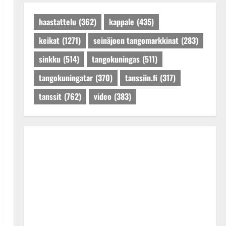
Päivitetty:27.4.2025
haastattelu
(362)
kappale
(435)
keikat
(1271)
seinäjoen tangomarkkinat
(283)
sinkku
(514)
tangokuningas
(511)
tangokuningatar
(370)
tanssiin.fi
(317)
tanssit
(762)
video
(383)