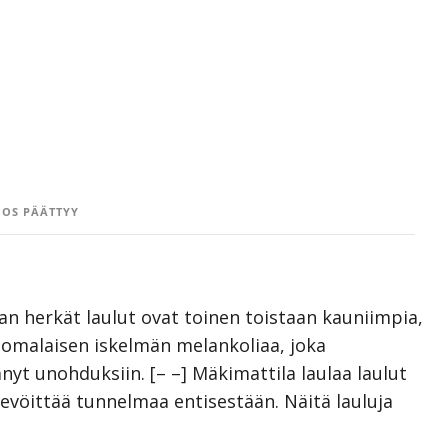
OS PÄÄTTYY
n herkät laulut ovat toinen toistaan kauniimpia,
uomalaisen iskelmän melankoliaa, joka
yt unohduksiin. [– –] Mäkimattila laulaa laulut
hevöittää tunnelmaa entisestään. Näitä lauluja