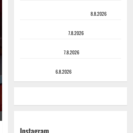
Matti Ruohonen viettää taas synttäreitään täydessä
hiljaisuudessa – tämä on tilanne nyt
8.8.2026
TTK-tähti Anna Hanski rakastaa tanssia – suru
tyttären syövästä painaa
7.8.2026
Maikilta pysäyttävä ulostulo: ”Elämä toi eteeni
sellaisen yllätyksen…”
7.8.2026
Tanssii tähtien kanssa -julkkikset julki: Anna Hanski
liitää tv-parketilla
6.8.2026
Instagram