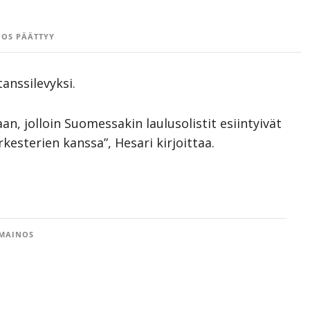
OS PÄÄTTYY
anssilevyksi.
n, jolloin Suomessakin laulusolistit esiintyivät
kesterien kanssa”, Hesari kirjoittaa.
MAINOS