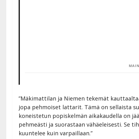
MAIN
”Mäkimattilan ja Niemen tekemät kauttaaltaa
jopa pehmoiset lattarit. Tämä on sellaista s
koneistetun popiskelmän aikakaudella on jään
pehmeästi ja suorastaan vähäeleisesti. Se ti
kuuntelee kuin varpaillaan.”