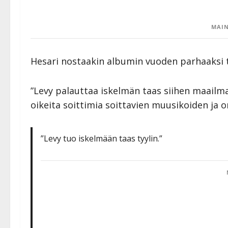
MAIN
Hesari nostaakin albumin vuoden parhaaksi t
”Levy palauttaa iskelmän taas siihen maailmaa
oikeita soittimia soittavien muusikoiden ja or
”Levy tuo iskelmään taas tyylin.”