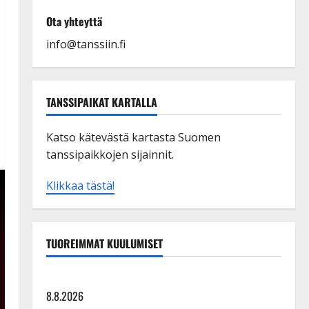
Ota yhteyttä
info@tanssiin.fi
TANSSIPAIKAT KARTALLA
Katso kätevästä kartasta Suomen
tanssipaikkojen sijainnit.
Klikkaa tästä!
TUOREIMMAT KUULUMISET
Tangokuningatar Raija Mäntyniemi: matka tyssäsi
8.8.2026