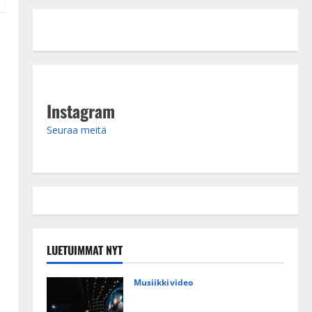
Instagram
Seuraa meitä
LUETUIMMAT NYT
Musiikkivideo
Huikeat hyvästit! Tommi