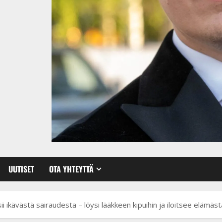
UUTISET
OTA YHTEYTTÄ
i ikävästä sairaudesta – löysi lääkkeen kipuihin ja iloitsee elämäs