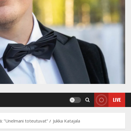
LIVE
tä: ”Unelmani toteutuvat”
Jukka Katajala