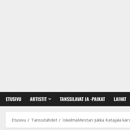
ETUSIVU
ARTISTIT
TANSSILAVAT JA -PAIKAT
LAIVAT
Etusivu
Tanssitähdet
IskelmäMestari Jukka Katajala kärsi