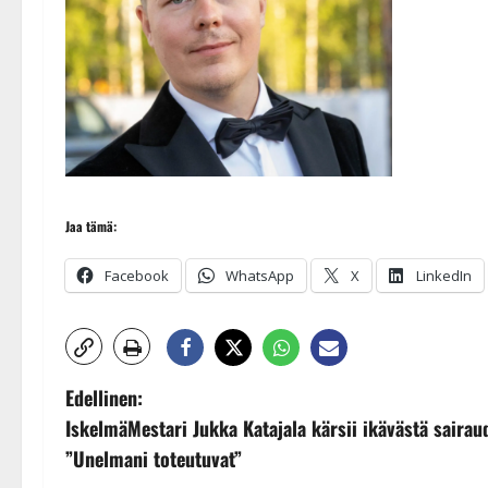
Jaa tämä:
Facebook
WhatsApp
X
LinkedIn
P
Edellinen:
IskelmäMestari Jukka Katajala kärsii ikävästä sairaud
o
”Unelmani toteutuvat”