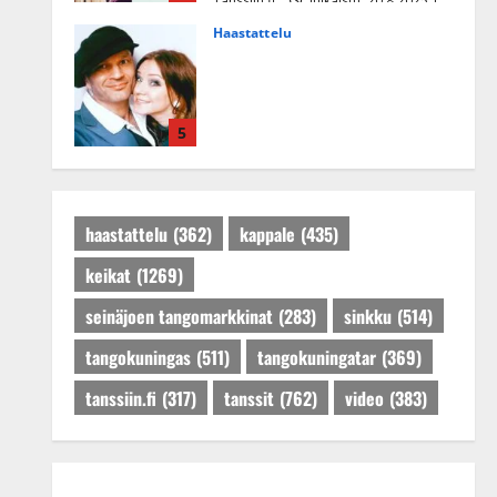
Tanssiin.fi
Julkaistu: 20.8.2025 |
Päivitetty:22.8.2025
Haastattelu
Huikea rakkaustarina!
Dimitri Keiski ja Katja
juhlivat pian tinahäitään –
5
Dannylle iso kiitos
Tanssiin.fi
Julkaistu: 27.4.2025 |
Päivitetty:27.4.2025
haastattelu
(362)
kappale
(435)
keikat
(1269)
seinäjoen tangomarkkinat
(283)
sinkku
(514)
tangokuningas
(511)
tangokuningatar
(369)
tanssiin.fi
(317)
tanssit
(762)
video
(383)