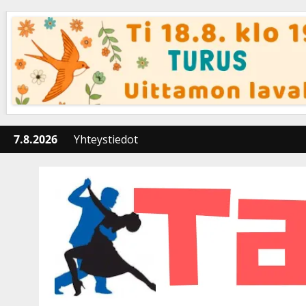
Skip
to
content
7.8.2026
Yhteystiedot