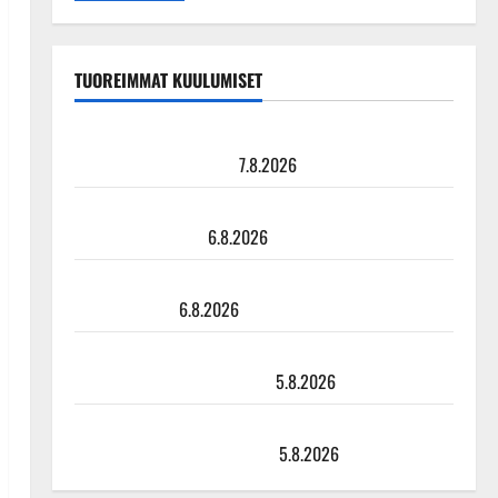
TUOREIMMAT KUULUMISET
Maikilta pysäyttävä ulostulo: ”Elämä toi eteeni
sellaisen yllätyksen…”
7.8.2026
Tanssii tähtien kanssa -julkkikset julki: Anna Hanski
liitää tv-parketilla
6.8.2026
Sopiiko Edith Piaf tanssilavalle? Pirttijoki näyttää
mallia – video
6.8.2026
Leif Lindeman levytti: ”Kuvaa osuvasti uraani
pikkupojasta näihin päiviin”
5.8.2026
Jukka Hallikainen, 50, liikuttuu lapsenlapsistaan –
uusi laulu koskettaa syvältä
5.8.2026